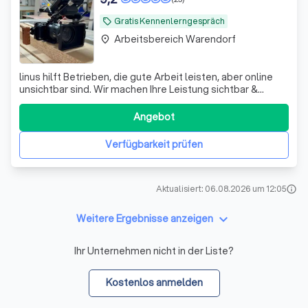
Gratis Kennenlerngespräch
local_offer
Arbeitsbereich Warendorf
place
linus hilft Betrieben, die gute Arbeit leisten, aber online
unsichtbar sind. Wir machen Ihre Leistung sichtbar &
relevant.
Angebot
Verfügbarkeit prüfen
Aktualisiert: 06.08.2026 um 12:05
info
keyboard_arrow_down
Weitere Ergebnisse anzeigen
Ihr Unternehmen nicht in der Liste?
Kostenlos anmelden