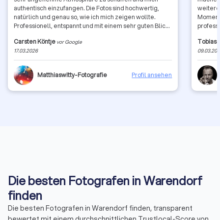
authentisch einzufangen. Die Fotos sind hochwertig,
weitere
natürlich und genau so, wie ich mich zeigen wollte.
Moment 
Professionell, entspannt und mit einem sehr guten Blick
profess
fürs Detail. Absolut empfehlenswert und gerne
Atmosph
Carsten Köntje
Tobias 
vor Google
jederzeit wieder, Carsten Köntje
merkt so
17.03.2026
09.03.20
Beruf h
ankommt
schafft
Matthiaswitty-Fotografie
Profil ansehen
sehr pr
authent
überzeu
äußerst
angene
Bewerbu
Herrn N
Empfeh
Die besten Fotografen in Warendorf
finden
Die besten Fotografen in Warendorf finden, transparent
bewertet mit einem durchschnittlichen Trustlocal-Score von