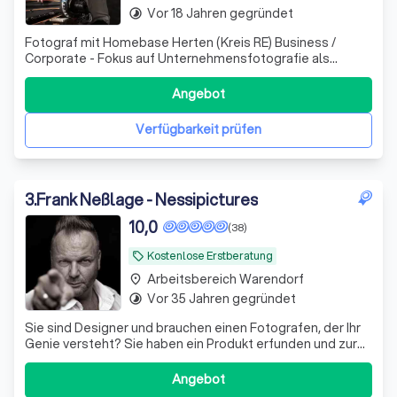
Vor 18 Jahren gegründet
timelapse
Fotograf mit Homebase Herten (Kreis RE) Business /
Corporate - Fokus auf Unternehmensfotografie als
Kombination aus Portraits, Interior, Exterieur, Luft und
Moods. Alles Wichtige für Ihr Unternehmen.
Angebot
Verfügbarkeit prüfen
3
.
Frank Neßlage - Nessipictures
10,0
(38)
Kostenlose Erstberatung
local_offer
Arbeitsbereich Warendorf
place
Vor 35 Jahren gegründet
timelapse
Sie sind Designer und brauchen einen Fotografen, der Ihr
Genie versteht? Sie haben ein Produkt erfunden und zur
Vermarktung fehlt noch ein gutes Foto? Ihre Lebensmittel
sollen noch besser aussehen?
Angebot