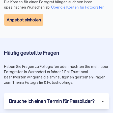
Die Kosten für einen Fotograf hängen auch von Ihren
Gut mit Menschen:
Gerade bei Porträts, Familienfotos oder
spezifischen Wünschen ab.
Über die Kosten für Fotografen
Hochzeiten braucht es Fingerspitzengefühl. Die besten
Fotografen schaffen es, Menschen locker zu machen,
Angebot einholen
natürliche Momente einzufangen und echte Emotionen
sichtbar zu machen.
Verlässlichkeit:
Seriöse Fotografen halten Absprachen ein,
kommunizieren klar über Preise und Lieferzeiten und liefern
am Ende genau das ab, was versprochen wurde – oder ein
bisschen mehr.
Häufig gestellte Fragen
Warum ein Profi in Warendorf den
Haben Sie Fragen zu Fotografen oder möchten Sie mehr über
Unterschied macht
Fotografen in Warendorf erfahren? Bei Trustlocal
beantworten wir gerne die am häufigsten gestellten Fragen
Ein guter Fotograf liefert nicht nur schöne Bilder, sondern
zum Thema Fotografie & Fotoshootings.
Momente, die Sie Jahre später noch fühlen können. Die
Investition lohnt sich, weil:
Brauche ich einen Termin für Passbilder?
Bilder erzählen Ihre Geschichte
Ein professioneller Fotograf fängt nicht einfach ein Motiv ein.