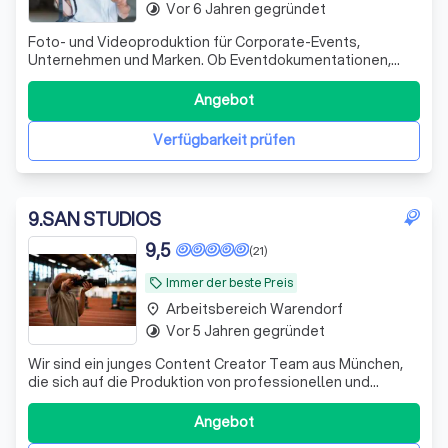
Vor 6 Jahren gegründet
timelapse
Foto- und Videoproduktion für Corporate-Events,
Unternehmen und Marken. Ob Eventdokumentationen,
Imagefilme oder individuelle Business-Shootings, meine
Aufträge sind breit gefächert und durch meine
Angebot
professionelle und kreative Herangehensweise habe ich
viele zufriedene Kunden gewinnen können. Dabei s
Verfügbarkeit prüfen
9
.
SAN STUDIOS
9,5
(21)
Immer der beste Preis
local_offer
Arbeitsbereich Warendorf
place
Vor 5 Jahren gegründet
timelapse
Wir sind ein junges Content Creator Team aus München,
die sich auf die Produktion von professionellen und
authentischer Werbeinhalte spezialisiert haben.
Angebot