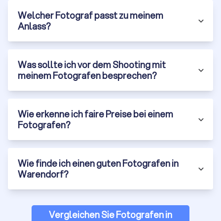
Er beobachtet, wartet, reagiert und schafft Bilder, die
Welcher Fotograf passt zu meinem
Stimmung, Persönlichkeit und Atmosphäre transportieren.
Anlass?
Egal ob Porträt, Hochzeit oder Business-Shooting, ein Profi
erkennt die Momente, die Sie selbst oft gar nicht
wahrnehmen, und hält sie so fest, dass sie auch Jahre später
noch wirken. Der Unterschied zum schnellen Handyfoto ist
Was sollte ich vor dem Shooting mit
nicht nur sichtbar, sondern fühlbar.
meinem Fotografen besprechen?
Sie müssen sich um nichts kümmern
Wie erkenne ich faire Preise bei einem
Ein erfahrener Fotograf übernimmt die komplette
Fotografen?
Vorbereitung. Licht, Location, Timing, Hintergrund, Posen,
Ausdruck. Sie müssen nicht überlegen, wie Sie stehen sollen
oder wohin mit den Händen. Profis nehmen Ihnen die
Wie finde ich einen guten Fotografen in
Unsicherheit und sorgen dafür, dass Sie auf jedem Bild so
Warendorf?
wirken, wie Sie sich selbst gerne sehen würden. Natürlich,
entspannt und authentisch.
Vergleichen Sie Fotografen in
Beratung, die wirklich hilft