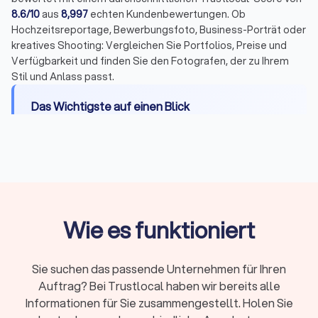
8.6/10
aus
8,997
echten Kundenbewertungen. Ob
Hochzeitsreportage, Bewerbungsfoto, Business-Porträt oder
kreatives Shooting: Vergleichen Sie Portfolios, Preise und
Verfügbarkeit und finden Sie den Fotografen, der zu Ihrem
Stil und Anlass passt.
Das Wichtigste auf einen Blick
Wann Sie einen Profi brauchen:
Bewerbungen,
offizielle Dokumente, wichtige Events oder
professionelle Businessbilder
Passbilder ab Mai 2025:
Nur noch digital über
zertifizierte Fotografen, keine ausgedruckten
Wie es funktioniert
Fotos mehr zulässig
Durchschnittlicher Stundensatz:
150 bis 250 Euro,
abhängig von Erfahrung und Spezialisierung
Sie suchen das passende Unternehmen für Ihren
Lieferzeit:
Passbilder sofort, Bewerbungsfotos
Auftrag? Bei Trustlocal haben wir bereits alle
2-3 Tage, Porträts 1-2 Wochen, Hochzeiten 4-8
Informationen für Sie zusammengestellt. Holen Sie