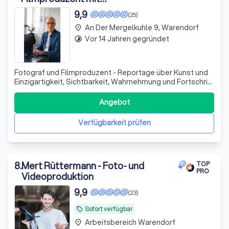
Managementerfahrung im
9,9
(25)
Gesundheitswesen, Reportage, Münster
An Der Mergelkuhle 9, Warendorf
place
& OWL
Vor 14 Jahren gegründet
timelapse
Fotograf und Filmproduzent - Reportage über Kunst und
Einzigartigkeit, Sichtbarkeit, Wahrnehmung und Fortschritt
im Gesundheitswesen, persönliche Weiterentwicklung.
Angebot
Verfügbarkeit prüfen
8
.
Mert Rüttermann - Foto- und
TOP
PRO
Videoproduktion
9,9
(23)
Sofort verfügbar
local_offer
Arbeitsbereich Warendorf
place