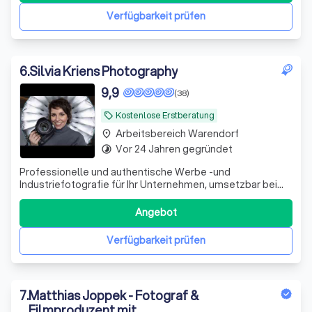
Verfügbarkeit prüfen
6
.
Silvia Kriens Photography
9,9
(38)
Kostenlose Erstberatung
local_offer
Arbeitsbereich Warendorf
place
Vor 24 Jahren gegründet
timelapse
Professionelle und authentische Werbe -und
Industriefotografie für Ihr Unternehmen, umsetzbar bei
Ihnen vor Ort oder im eigenem Fotostudio im Ruhrgebiet.
Angebot
Verfügbarkeit prüfen
7
.
Matthias Joppek - Fotograf &
Filmproduzent mit