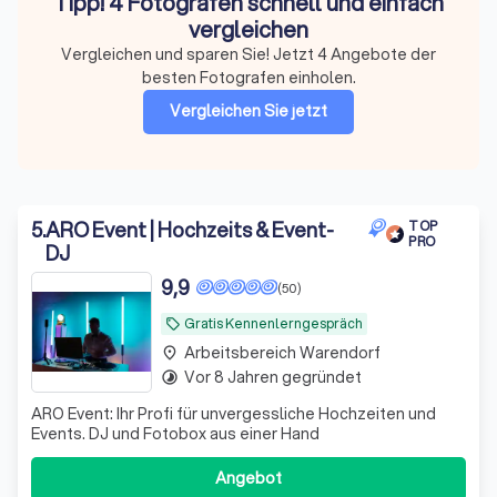
Tipp! 4 Fotografen schnell und einfach
vergleichen
Vergleichen und sparen Sie! Jetzt 4 Angebote der
besten Fotografen einholen.
Vergleichen Sie jetzt
5
.
ARO Event | Hochzeits & Event-
TOP
PRO
DJ
9,9
(50)
Gratis Kennenlerngespräch
local_offer
Arbeitsbereich Warendorf
place
Vor 8 Jahren gegründet
timelapse
ARO Event: Ihr Profi für unvergessliche Hochzeiten und
Events. DJ und Fotobox aus einer Hand
Angebot