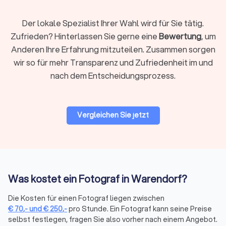
Ein professioneller Fotograf ist nicht einfach jemand, der
zufällig eine teure Kamera besitzt. Gute Fotografie entsteht
Der lokale Spezialist Ihrer Wahl wird für Sie tätig.
durch Können, Erfahrung und ein echtes Gespür für Menschen
Zufrieden? Hinterlassen Sie gerne eine
Bewertung
, um
und Momente.
Anderen Ihre Erfahrung mitzuteilen. Zusammen sorgen
Technik im Griff:
Profis wissen genau, was sie tun. Sie kennen
wir so für mehr Transparenz und Zufriedenheit im und
ihre Ausrüstung, beherrschen verschiedene Objektive,
nach dem Entscheidungsprozess.
Lichtsetups und Einstellungen, damit jedes Bild so wird, wie
es soll, statt „hoffentlich passt das".
Blick für das Besondere:
Ein gutes Foto entsteht im Kopf,
nicht im Menü der Kamera. Erfahrene Fotografen sehen
Vergleichen Sie jetzt
Motive, bevor sie entstehen, finden ungewöhnliche
Perspektiven und komponieren Bilder, die hängen bleiben.
Licht als Werkzeug:
Natürliches Licht, künstliches Licht, harte
Schatten oder weiches Leuchten: Ein Profi versteht, wie Licht
wirkt, und setzt es gezielt ein, statt zu hoffen, dass die Sonne
mitspielt.
Was kostet ein Fotograf in Warendorf?
Sorgfältige Nachbearbeitung:
Nach dem Shooting ist die
Die Kosten für einen Fotograf liegen zwischen
Arbeit längst nicht vorbei. Farben, Kontraste, Hauttöne,
€
70
,-
und
€
250
,-
pro Stunde. Ein Fotograf kann seine Preise
Details: Ein guter Fotograf optimiert, ohne das Bild in eine
selbst festlegen, fragen Sie also vorher nach einem Angebot.
Plastikversion seiner selbst zu verwandeln.