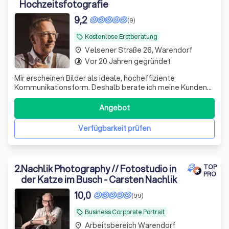
Hochzeitsfotografie
9,2
(9)
Kostenlose Erstberatung
local_offer
Velsener Straße 26, Warendorf
place
Vor 20 Jahren gegründet
timelapse
Mir erscheinen Bilder als ideale, hocheffiziente
Kommunikationsform. Deshalb berate ich meine Kunden
auch immer unter diesem Aspekt: Was ist die
Markenbotschaft von Marken wie Opel, Adidas, Santander,
Angebot
Borussia Dortmund oder Schalke 04, und mit welchem Bild
können wir die Botschaft am deutlichsten au
Verfügbarkeit prüfen
2
.
Nachlik Photography // Fotostudio in
TOP
PRO
der Katze im Busch - Carsten Nachlik
10,0
(99)
Business Corporate Portrait
local_offer
Arbeitsbereich Warendorf
place