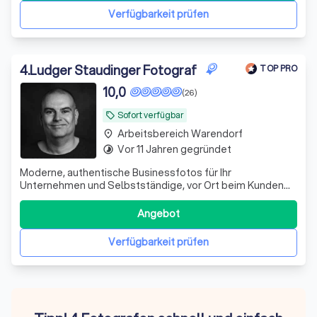
Verfügbarkeit prüfen
4
.
Ludger Staudinger Fotograf
TOP PRO
10,0
(26)
Sofort verfügbar
local_offer
Arbeitsbereich Warendorf
place
Vor 11 Jahren gegründet
timelapse
Moderne, authentische Businessfotos für Ihr
Unternehmen und Selbstständige, vor Ort beim Kunden
und im eigenen Studio im Ruhrgebiet.
Angebot
Verfügbarkeit prüfen