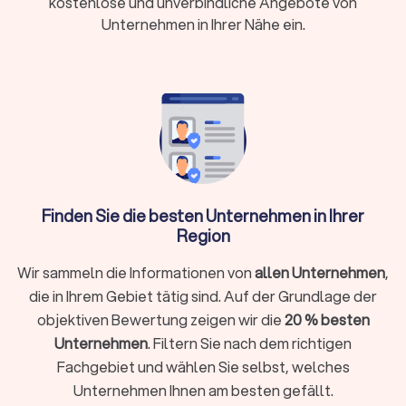
Wochen
kostenlose und unverbindliche Angebote von
Unternehmen in Ihrer Nähe ein.
Nutzungsrechte:
Private Nutzung meist inklusive,
kommerzielle Verwendung oft zusätzlich zu
klären
Wann brauche ich einen professionellen
Fotografen?
Während Smartphone-Kameras für Schnappschüsse
Finden Sie die besten Unternehmen in Ihrer
ausreichen, gibt es Situationen, in denen professionelle
Region
Fotografie den entscheidenden Unterschied macht:
Bewerbungen und berufliche Profile:
Professionelle
Wir sammeln die Informationen von
allen Unternehmen
,
Bewerbungsfotos und Business-Porträts für LinkedIn oder
die in Ihrem Gebiet tätig sind. Auf der Grundlage der
Unternehmenswebseiten vermitteln Kompetenz und
objektiven Bewertung zeigen wir die
20 % besten
Seriosität.
Offizielle Dokumente:
Biometrische Passbilder für
Unternehmen
. Filtern Sie nach dem richtigen
Personalausweis, Reisepass oder Führerschein müssen
Fachgebiet und wählen Sie selbst, welches
strenge Vorgaben erfüllen. Seit der Umstellung auf digitale
Unternehmen Ihnen am besten gefällt.
Passbilder ab dem 1. Mai 2025 sind ausschließlich digital