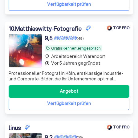
Verfügbarkeit prüfen
10
.
Matthiaswitty-Fotografie
TOP PRO
9,5
(49)
Gratis Kennenlerngespräch
local_offer
Arbeitsbereich Warendorf
place
Vor 5 Jahren gegründet
timelapse
Professioneller Fotograf in Köln, erstklassige Industrie-
und Corporate-Bilder, die Ihr Unternehmen optimal
präsentieren. Lassen Sie uns gemeinsam beeindruckende
visuelle Darstellungen gestalten!
Angebot
Verfügbarkeit prüfen
linus
TOP PRO
9,2
(25)