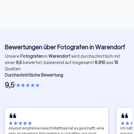
Bewertungen über Fotografen in Warendorf
Unsere
Fotografen
in
Warendorf
wird durchschnittlich mit
einer
9,5
bewertet, basierend auf insgesamt
8.910
aus
15
Quellen
Durchschnittliche Bewertung
9,5
•
star
star
star
star
star
star
star
star
star
star
star
star
sta
Absolut empfehlenswert! Matthias hat es geschafft, eine
Ich hat
sehr angenehme Atmosphäre zu schaffen und mich
machen 