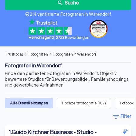
Suche
search
214 verifizierte Fotografen in Warendorf
verified_user
Hervorragend
|
2723
Bewertungen
Trustlocal
Fotografen
Fotografen in Warendorf
arrow_forward_ios
arrow_forward_ios
Fotografen in Warendorf
Finde den perfekten Fotografen in Warendorf. Objektiv
bewertete Studios für Bewerbungsbilder, Familienshootings
und gewerbliche Aufnahmen
Alle Dienstleistungen
Hochzeitsfotografie
(
107
)
Fotobox
(
filter_list
Filter
1
.
Guido Kirchner Business - Studio -