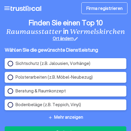
menu
Firma registrieren
Finden Sie einen Top 10
in
Raumausstatter
Wermelskirchen
Ort ändern
edit
Wählen Sie die gewünschte Dienstleistung
Sichtschutz (z.B. Jalousien, Vorhänge)
Polsterarbeiten (z.B. Möbel-Neubezug)
Beratung & Raumkonzept
Bodenbeläge (z.B. Teppich, Vinyl)
Mehr anzeigen
add