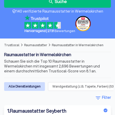
Suche
search
140 verifizierte Raumausstatter in Wermelskirchen
verified_user
Hervorragend
|
2731
Bewertungen
Trustlocal
Raumausstatter
Raumausstatter in Wermelskirchen
arrow_forward_ios
arrow_forward_ios
Raumausstatter in Wermelskirchen
Schauen Sie sich die Top 10 Raumausstatter in
Wermelskirchen mit insgesamt 2,696 Bewertungen und
einem durchschnittlichen Trustlocal-Score von 8.1 an.
Alle Dienstleistungen
Wandgestaltung (z.B. Tapete, Farben)
(
53
)
filter_list
Filter
1
.
Raumausstatter Seyberth