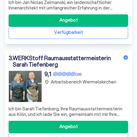
Ich bin Jan Niclas Zelmanski, ein leidenschaftlicher
Innenarchitekt mit umfangreicher Erfahrung in der
kreativen Raumgestaltung. Nach meiner Ausbildung zum
Raumausstatter und meinem Studium an der
Angebot
renommierten Peter Behrens School of Arts in Düsseldorf
habe ich wertvolle Kenntnisse in der Planung un
Verfügbarkeit
3
.
WERKStoff Raumausstattermeisterin
Sarah Tiefenberg
9,1
(28)
Arbeitsbereich Wermelskirchen
place
Ich bin Sarah Tiefenberg, Ihre Raumausstattermeisterin
aus Köln, und ich lade Sie ein, gemeinsam mit mir Ihre
Wohnräume in wahre Wohlfühloasen zu verwandeln. Seit
2008 führe ich mit Leidenschaft meinen eigenen
Angebot
Raumausstatterbetrieb und bringe meine umfangreiche
Erfahrung und Kreativität in jedes Pro