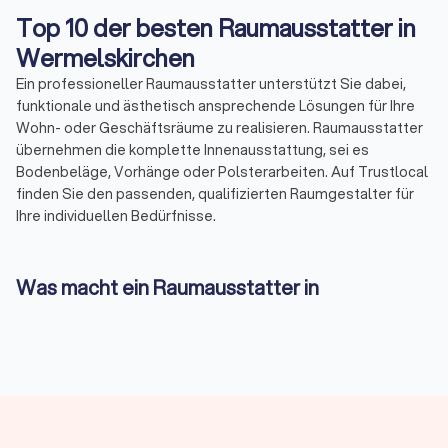
Top 10 der besten Raumausstatter in
Wermelskirchen
Ein professioneller Raumausstatter unterstützt Sie dabei,
funktionale und ästhetisch ansprechende Lösungen für Ihre
Wohn- oder Geschäftsräume zu realisieren. Raumausstatter
übernehmen die komplette Innenausstattung, sei es
Bodenbeläge, Vorhänge oder Polsterarbeiten. Auf Trustlocal
finden Sie den passenden, qualifizierten Raumgestalter für
Ihre individuellen Bedürfnisse.
Was macht ein Raumausstatter in
Wermelskirchen?
Unter dem Beruf Raumausstatter versteht man ein Experte,
der Räume nach funktionalen und optischen Kriterien
gestaltet. Dabei geht es nicht nur um Dekoration, sondern um
fundierte Planung, handwerkliche Umsetzung und ein Gespür
für Raumwirkung. Raumausstatter sind ebenfalls als
Innenausstatter, Innenraumdesigner oder Raumgestalter