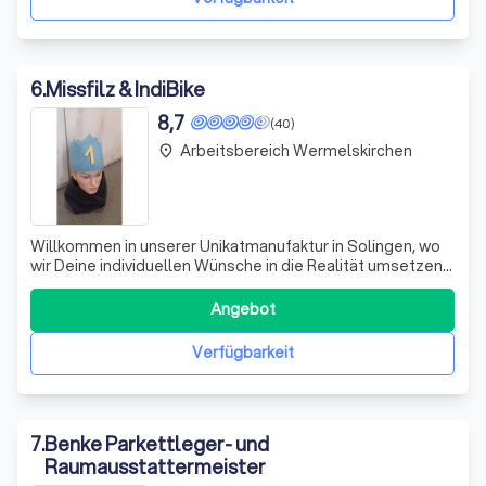
6
.
Missfilz & IndiBike
8,7
(40)
Arbeitsbereich Wermelskirchen
place
Willkommen in unserer Unikatmanufaktur in Solingen, wo
wir Deine individuellen Wünsche in die Realität umsetzen!
Wir entwickeln nicht nur die bequemsten und stylischsten
Sitze für Dein Motorrad, sondern polstern auch das
Angebot
gemütlichste Sofa und die coolsten Stühle für Dein
Zuhause. Unsere Leidenschaft
Verfügbarkeit
7
.
Benke Parkettleger- und
Raumausstattermeister