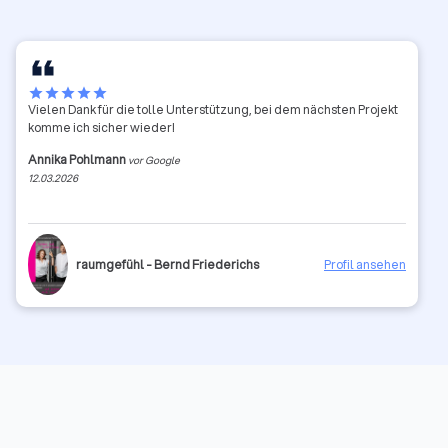
star
star
star
star
star
Vielen Dank für die tolle Unterstützung, bei dem nächsten Projekt
komme ich sicher wieder!
Annika Pohlmann
vor Google
12.03.2026
raumgefühl - Bernd Friederichs
Profil ansehen