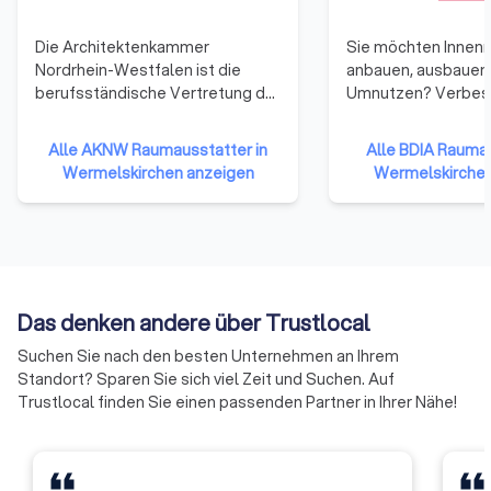
Die Architektenkammer
Sie möchten Innen
Nordrhein-Westfalen ist die
anbauen, ausbauen
berufsständische Vertretung der
Umnutzen? Verbes
Architektinnen und Architekten,
Innenarchitektinne
Innenarchitekten,
Innenarchitekten sin
Alle AKNW Raumausstatter in
Alle BDIA Raumau
Landschaftsarchitekten und
Vielzahl von Bauau
Wermelskirchen anzeigen
Wermelskirchen
Stadtplaner in NRW. Ihren
räumlicher Gestalt
Mitgliedern bietet sie ein
richtigen Partner*i
umfassendes Service und
unterstützen fachl
Beratungsangebot. Hier finden
bei der Planung un
Sie Informationen über uns sowie
in Bezug auf beste F
Kontaktadressen und
Materialwahl und t
Das denken andere über Trustlocal
Ansprechpartnerinnen und
Komfort – beim Ba
Ansprechpartner.
Bestand wie im Neu
Suchen Sie nach den besten Unternehmen an Ihrem
privater Wohnungs
Standort? Sparen Sie sich viel Zeit und Suchen. Auf
Verwaltungsbau od
Trustlocal finden Sie einen passenden Partner in Ihrer Nähe!
Möbeldesign… der
Tätigkeitsbereich 
Innenarchitekten ist
gefächert. Und richt