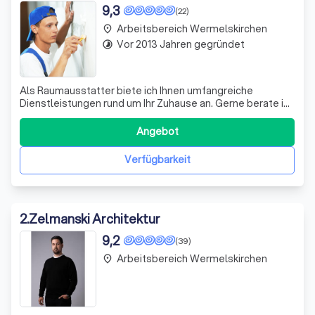
9,3
(22)
Arbeitsbereich Wermelskirchen
place
Vor 2013 Jahren gegründet
timelapse
Als Raumausstatter biete ich Ihnen umfangreiche
Dienstleistungen rund um Ihr Zuhause an. Gerne berate ich
Sie bei Projekten und stehen Ihnen mit meiner Kompetenz
zur Seite. Ihr Wohl liegt mir am Herzen! —————— Mein
Angebot
junger, inovativer und motivierter Betrieb kann schon auf
viele erfolgreich umgeset
Verfügbarkeit
2
.
Zelmanski Architektur
9,2
(39)
Arbeitsbereich Wermelskirchen
place