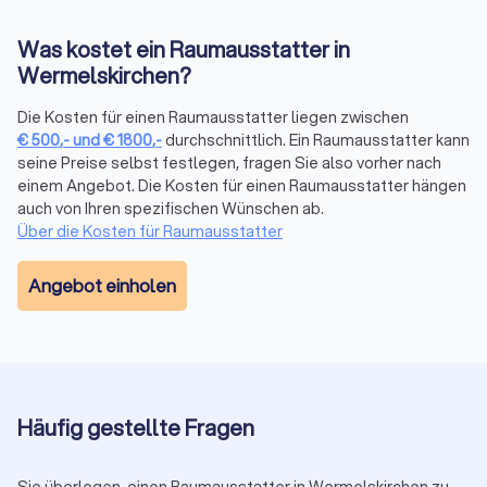
im Betrieb und Theorie in der Berufsschule.
Auf Trustlocal sehen Sie in den Profilen, ob ein Anbieter eine
Was kostet ein Raumausstatter in
entsprechende Ausbildung oder Zusatzqualifikation
Wermelskirchen?
nachweisen kann. So treffen Sie Ihre Entscheidung auf Basis
geprüfter Fachkenntnisse.
Die Kosten für einen Raumausstatter liegen zwischen
€
500
,-
und
€
1800
,-
durchschnittlich. Ein Raumausstatter kann
seine Preise selbst festlegen, fragen Sie also vorher nach
Raumausstattter in Wermelskirchen finden
einem Angebot. Die Kosten für einen Raumausstatter hängen
mit Trustlocal
auch von Ihren spezifischen Wünschen ab.
Über die Kosten für Raumausstatter
Trustlocal hilft Ihnen, schnell und kostenlos verlässliche
Raumausstatter in Wermelskirchen zu finden. Wir prüfen alle
gelisteten Anbieter und stellen sicher, dass sie offiziell
Angebot einholen
registriert sind und über transparente Leistungsprofile
verfügen.
Darum lohnt sich ein Vergleich auf Trustlocal:
Zuverlässige Auswahl:
Nur verifizierte Betriebe mit
Gewerbeanmeldung
Objektive Bewertungen:
Wir bündeln Kundenmeinungen
Häufig gestellte Fragen
aus verschiedenen Plattformen
Gezielter Vergleich:
Filtern Sie nach Leistungen, Farben,
Materialien oder Entfernung