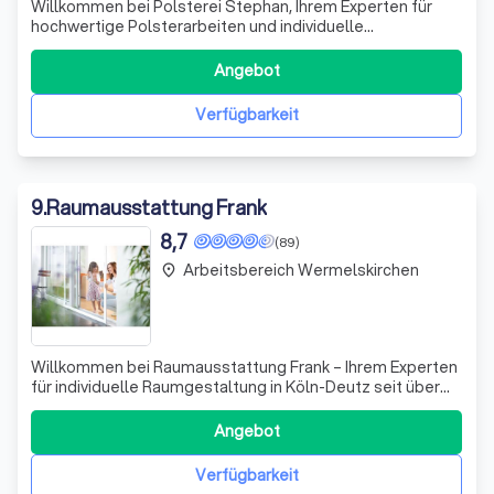
Willkommen bei Polsterei Stephan, Ihrem Experten für
hochwertige Polsterarbeiten und individuelle
Möbelgestaltungen. Wir zeichnen uns durch unsere
Leidenschaft für Handwerk und unser Engagement für
Angebot
Qualität aus. Jedes Projekt, das wir annehmen, wird mit
größter Sorgfalt und Präzision umgesetzt. Ob e
Verfügbarkeit
9
.
Raumausstattung Frank
8,7
(89)
Arbeitsbereich Wermelskirchen
place
Willkommen bei Raumausstattung Frank – Ihrem Experten
für individuelle Raumgestaltung in Köln-Deutz seit über
100 Jahren! Wir verstehen, dass Ihr Zuhause ein
Spiegelbild Ihrer Persönlichkeit ist. Deshalb setzen wir
Angebot
alles daran, Ihre Wohnräume nach Ihren Vorstellungen zu
gestalten. Ob Gardinen, Dekor
Verfügbarkeit