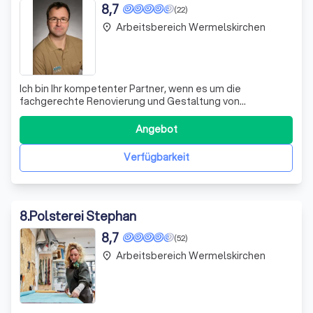
8,7
(22)
Arbeitsbereich Wermelskirchen
place
Ich bin Ihr kompetenter Partner, wenn es um die
fachgerechte Renovierung und Gestaltung von
Holzfußböden geht. Ob Sie einen Parkettboden
abschleifen, einen alten Dielenboden aufarbeiten oder
Angebot
einen neuen Bodenbelag in Ihren Wohnräumen wünschen
– ich berate Sie individuell und maßgeschneidert. Mit mei
Verfügbarkeit
8
.
Polsterei Stephan
8,7
(52)
Arbeitsbereich Wermelskirchen
place