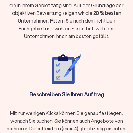
Einrichtungen
die in Ihrem Gebiet tätig sind. Auf der Grundlage der
objektiven Bewertung zeigen wir die
20 % besten
Unternehmen
. Filtern Sie nach dem richtigen
Kosten eines Raumausstatters in
Fachgebiet und wählen Sie selbst, welches
Wermelskirchen
Unternehmen Ihnen am besten gefällt.
Die Kosten für einen Raumausstatter liegen im Durchschnitt
zwischen € 500,- und € 1.800,- pro Auftrag
. In einfachen
Fällen, wie beim Anbringen von Vorhängen oder kleineren
Polsterarbeiten, kann der Preis bei etwa
€ 300,-
beginnen.
Aufwendigere Projekte, wie die vollständige Neugestaltung
mehrerer Räume mit hochwertigen Materialien, können
bis zu
€ 2.000,-
kosten.
Je nach Anbieter und Projektart können unterschiedliche
Abrechnungsmodelle zum Einsatz kommen:
Stundensatz:
Häufig bei Beratungsleistungen oder
Beschreiben Sie Ihren Auftrag
kleineren Arbeiten
Preis pro Raum:
Für komplette Raumgestaltungen,
inklusive Planung, Materialauswahl und Umsetzung
Mit nur wenigen Klicks können Sie genau festlegen,
Preis pro Quadratmeter:
Gilt oft bei Wand- oder
wonach Sie suchen. Sie können auch Angebote von
Bodenarbeiten (z. B. Tapezieren, Bodenbeläge)
mehreren Dienstleistern (max. 4) gleichzeitig einholen.
Preis pro Objekt:
Zum Beispiel bei der Neupolsterung