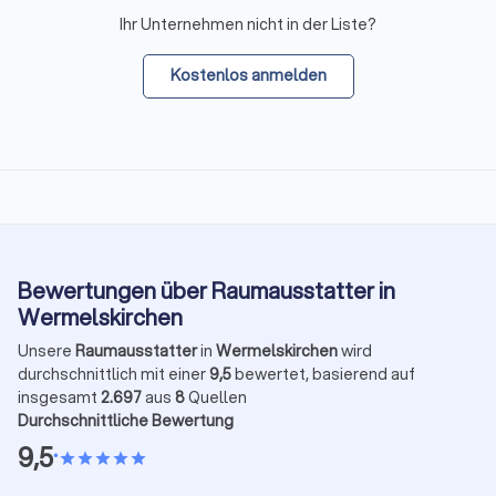
Ihr Unternehmen nicht in der Liste?
Kostenlos anmelden
Bewertungen über Raumausstatter in
Wermelskirchen
Unsere
Raumausstatter
in
Wermelskirchen
wird
durchschnittlich mit einer
9,5
bewertet, basierend auf
insgesamt
2.697
aus
8
Quellen
Durchschnittliche Bewertung
9,5
•
star
star
star
star
star