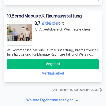
10
.
Bernd Mebus e.K. Raumausstattung
8,7
(48)
Arbeitsbereich Wermelskirchen
place
Willkommen bei Mebus Raumausstattung, Ihrem Experten
für stilvolle und funktionale Raumgestaltung! Wir sind
leidenschaftlich daran interessiert, Ihre Wohnräume mit
hochwertigen Gardinen, Vorhängen und
Angebot
Insektenschutzlösungen zu bereichern. Ob Sie klare
Vorstellungen für Ihr Projekt haben oder noch Fr
Verfügbarkeit
Aktualisiert: 07.08.2026 um 07:32
info
keyboard_arrow_down
Weitere Ergebnisse anzeigen