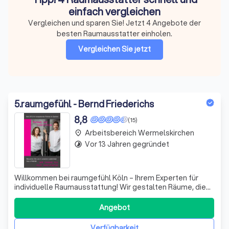
einfach vergleichen
Vergleichen und sparen Sie! Jetzt 4 Angebote der
besten Raumausstatter einholen.
Vergleichen Sie jetzt
5
.
raumgefühl - Bernd Friederichs
8,8
(15)
Arbeitsbereich Wermelskirchen
place
Vor 13 Jahren gegründet
timelapse
Willkommen bei raumgefühl Köln – Ihrem Experten für
individuelle Raumausstattung! Wir gestalten Räume, die
nicht nur funktional sind, sondern auch Ihre Persönlichkeit
widerspiegeln. Mit einem feinen Gespür für Design und
Angebot
Ästhetik schaffen wir harmonische Wohn- und
Arbeitsumgebungen, die Ihr Wohlbefi
Verfügbarkeit