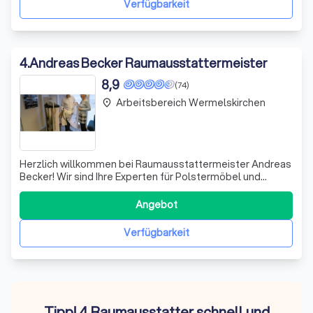
Verfügbarkeit
4
.
Andreas Becker Raumausstattermeister
8,9
(74)
Arbeitsbereich Wermelskirchen
place
Herzlich willkommen bei Raumausstattermeister Andreas
Becker! Wir sind Ihre Experten für Polstermöbel und
Raumausstattung in Düsseldorf. Mit über 100 Jahren
Erfahrung widmen wir uns leidenschaftlich der
Angebot
Aufarbeitung und Restauration von Möbelstücken, die
Geschichten erzählen. Ob Sie ein Erbstück lie
Verfügbarkeit
Tipp! 4 Raumausstatter schnell und