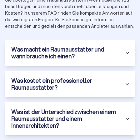
Sie überlegen, einen Raumausstatter in Wermelskirchen zu
Faire Konditionen:
Einfache Angebotsanfrage für bis zu
beauftragen und möchten vorab mehr über Leistungen und
vier individuelle Kostenvoranschläge
Kosten? In unserem FAQ finden Sie kompakte Antworten auf
Aktuell finden Sie auf Trustlocal 2,696 Bewertungen zu
die wichtigsten Fragen. So Sie können gut informiert
Raumausstattern in Wermelskirchen. Unsere Anbieter haben
entscheiden und gezielt den passenden Anbieter auswählen.
einen durchschnittlichen
Trustlocal-Score von 8.1
. So treffen
Sie Ihre Entscheidung auf Basis echter Erfahrungen.
Was macht ein Raumausstatter und
wann brauche ich einen?
Was kostet ein professioneller
Raumausstatter?
Was ist der Unterschied zwischen einem
Raumausstatter und einem
Innenarchitekten?