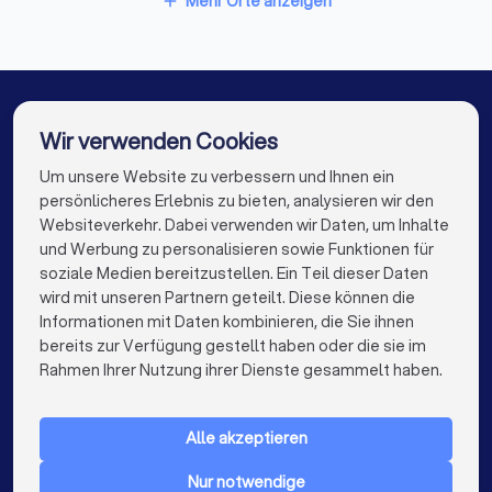
Mehr Orte anzeigen
beschäftigen. Es k
add
immer auf die Größ
Raumausstatter in Leichlingen
Bauaufgabe an. Auc
Budgets können of
Raumausstatter in Haan
beeindruckende
Verbesserungen er
Raumausstatter in Schwelm
Wir verwenden Cookies
werden. Allgemeine
Tätigkeitsfelder Ob
Raumausstatter in Leverkusen
Um unsere Website zu verbessern und Ihnen ein
Die besten Raumausstatter für Sie
Wohnungsbau, Ver
persönlicheres Erlebnis zu bieten, analysieren wir den
oder Möbeldesign –
Raumausstatter in Berlin
Websiteverkehr. Dabei verwenden wir Daten, um Inhalte
Tätigkeitsbereich 
info@trustlocal.de
und Werbung zu personalisieren sowie Funktionen für
Innenarchitekt*innen
Raumausstatter in Hamburg
soziale Medien bereitzustellen. Ein Teil dieser Daten
gefächert. An erste
wird mit unseren Partnern geteilt. Diese können die
stehen Planung un
Raumausstatter in München
Informationen mit Daten kombinieren, die Sie ihnen
von Räumen, ebens
bereits zur Verfügung gestellt haben oder die sie im
Innenarchitekt*inne
Raumausstatter in Köln
keyboard_arrow_down
FÜR PRIVATPERSONEN
Spezialist*innen, w
Rahmen Ihrer Nutzung ihrer Dienste gesammelt haben.
Entwicklung von Ra
Raumausstatter in Frankfurt am Main
keyboard_arrow_down
FÜR FIRMEN
und -proportionen 
Raumausstatter in Stuttgart
Alle akzeptieren
funktionalen Nutzu
keyboard_arrow_down
ÜBER TRUSTLOCAL
geht. Dieses gilt so
Raumausstatter in Düsseldorf
Nur notwendige
Neubauten als auch
LAND