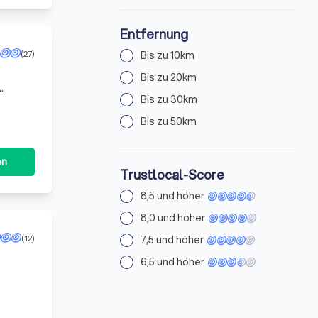
Entfernung
(27)
Bis zu 10km
Bis zu 20km
Bis zu 30km
Bis zu 50km
en
Trustlocal-Score
8,5 und höher
8,0 und höher
(12)
7,5 und höher
6,5 und höher
d