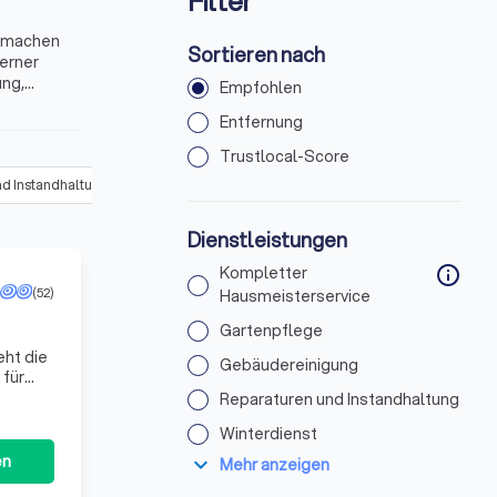
Filter
d machen
Sortieren nach
derner
ung,
Empfohlen
terservice
Entfernung
Trustlocal-Score
d Instandhaltung
(
427
)
Winterdienst
(
241
)
Haustechnik und Kon
Dienstleistungen
Kompletter
info
(52)
Hausmeisterservice
Gartenpflege
Gebäudereinigung
 für
ondern
Reparaturen und Instandhaltung
Winterdienst
en
expand_more
Mehr anzeigen