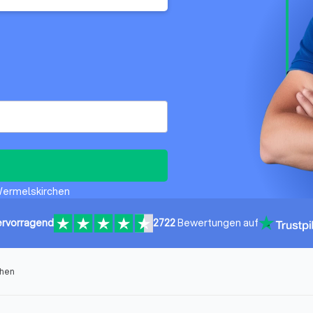
 Wermelskirchen
rvorragend
2722
Bewertungen auf
chen