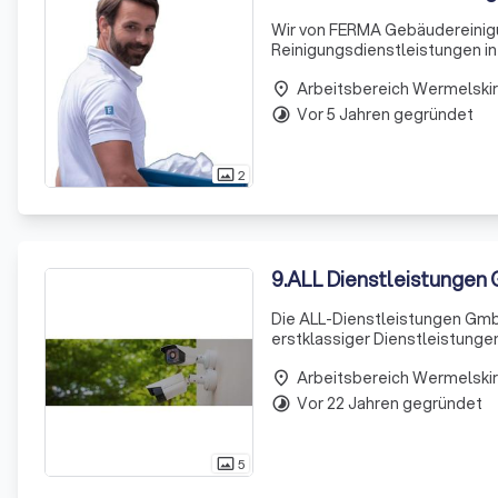
Wir von FERMA Gebäudereinig
Reinigungsdienstleistungen in
bieten wir Ihnen maßgeschnei
Arbeitsbereich Wermelski
als auch spezielle Dienstl
place
Vor 5 Jahren gegründet
timelapse
2
photo_size_select_actual
9
.
ALL Dienstleistungen
Die ALL-Dienstleistungen GmbH
erstklassiger Dienstleistungen
Wir sind stolz darauf, dass w
Arbeitsbereich Wermelski
gewachsen
place
Vor 22 Jahren gegründet
timelapse
5
photo_size_select_actual