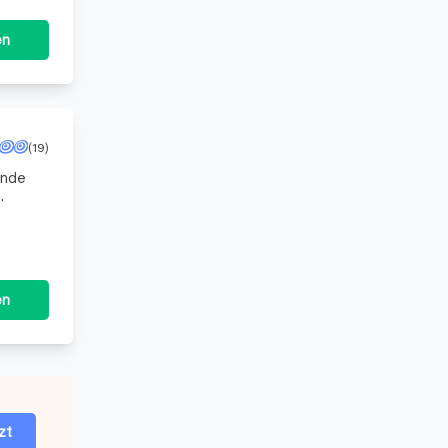
en
(19)
ende
Händen.
en
zt