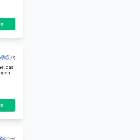
en
(17)
e, das
ungen
ma
en
(155)