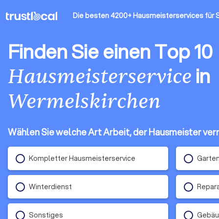
Die besten 4200+ Hausmeisterservices
für 
Finden Sie einen Top 10
in
Hausmeisterservice
Wermelskirchen
Wählen Sie welche Art Arbeit, der Hausmeister verr
Kompletter Hausmeisterservice
Garte
Winterdienst
Repara
Sonstiges
Gebäu