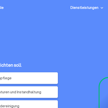
Sie
Dienstleistungen
ichten soll
npflege
turen und Instandhaltung
dereinigung