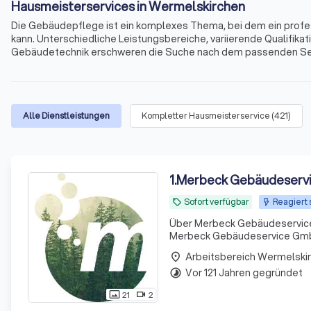
Hausmeisterservices in Wermelskirchen
Die Gebäudepflege ist ein komplexes Thema, bei dem ein prof
kann. Unterschiedliche Leistungsbereiche, variierende Qualifi
Gebäudetechnik erschweren die Suche nach dem passenden Service
technische Wartung, Gartenarbeiten, Sicherheitsdienste und vie
in Wermelskirchen und Umgebung.
Alle Dienstleistungen
Kompletter Hausmeisterservice
(
421
)
1
.
Merbeck Gebäudeserv
Sofort verfügbar
Reagiert 
local_offer
Über Merbeck Gebäudeservice GmbH Seit über einem Jahrhundert, genauer gesagt
Merbeck Gebäudeservice GmbH 
Gebäudereinigung setzen wir a
Arbeitsbereich Wermelski
place
auch
Vor 121 Jahren gegründet
timelapse
21
2
photo_size_select_actual
videocam