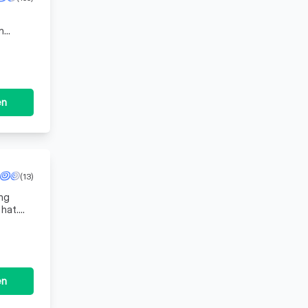
m
nigung
en
(13)
ng
 hat.
en