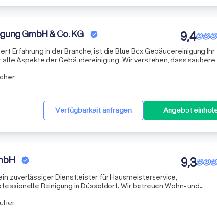
igung GmbH & Co. KG
9,4
ert Erfahrung in der Branche, ist die Blue Box Gebäudereinigung Ihr
r alle Aspekte der Gebäudereinigung. Wir verstehen, dass saubere
idenden ersten Eindruck bei Kunden, Mitarbeitern und Besuchern
rchen
Verfügbarkeit anfragen
Angebot einhol
GmbH
9,3
ein zuverlässiger Dienstleister für Hausmeisterservice,
ssionelle Reinigung in Düsseldorf. Wir betreuen Wohn‑ und
ie organisatorisch und sorgen für einen sicheren, gepflegten un
rchen
 Gebäud