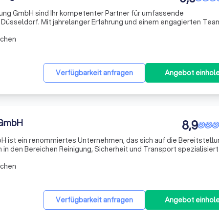
ung GmbH sind Ihr kompetenter Partner für umfassende
 Düsseldorf. Mit jahrelanger Erfahrung und einem engagierten Tea
derte Lösungen in der Gebäudereinigung, die sowohl Unterhaltsrei
rchen
Verfügbarkeit anfragen
Angebot einhol
 GmbH
8,9
 ist ein renommiertes Unternehmen, das sich auf die Bereitstellu
 in den Bereichen Reinigung, Sicherheit und Transport spezialisiert
ir im Laufe der Jahre gemeinsam mit unseren zufriedenen Kunden
rchen
Verfügbarkeit anfragen
Angebot einhol