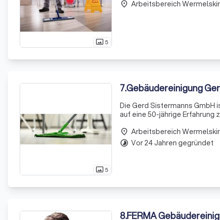
Arbeitsbereich Wermelski
place
5
photo_size_select_actual
7
.
Gebäudereinigung Ge
Die Gerd Sistermanns GmbH i
auf eine 50-jährige Erfahrung 
anzubieten, die auf ihre spezi
Arbeitsbereich Wermelski
place
Vor 24 Jahren gegründet
timelapse
5
photo_size_select_actual
8
.
FERMA Gebäudereini