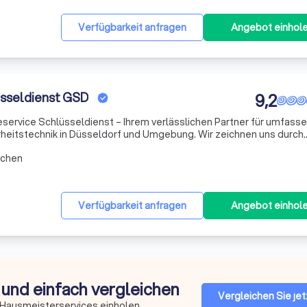
Verfügbarkeit anfragen
Angebot einhol
Gebäudeservice Schlüsseldienst GSD
9,2
rvice Schlüsseldienst – Ihrem verlässlichen Partner für umfass
heitstechnik in Düsseldorf und Umgebung. Wir zeichnen uns durch
persönliche Betreuung aus. Ihre Immobilie ist bei uns in erfahrenen 
rchen
Verfügbarkeit anfragen
Angebot einhol
 und einfach vergleichen
Vergleichen Sie jet
 Hausmeisterservices einholen.