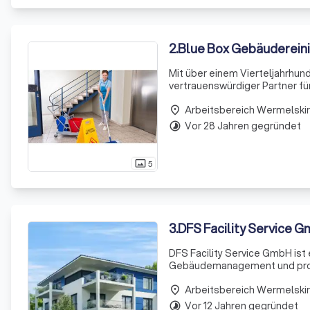
2
.
Blue Box Gebäuderein
Mit über einem Vierteljahrhund
vertrauenswürdiger Partner fü
Geschäftsräume einen entsche
Arbeitsbereich Wermelski
hinterlassen. Dah
place
Vor 28 Jahren gegründet
timelapse
5
photo_size_select_actual
3
.
DFS Facility Service 
DFS Facility Service GmbH ist 
Gebäudemanagement und profe
Gewerbeimmobilien technisch w
Arbeitsbereich Wermelski
reibungslos funktionierenden
place
Vor 12 Jahren gegründet
timelapse