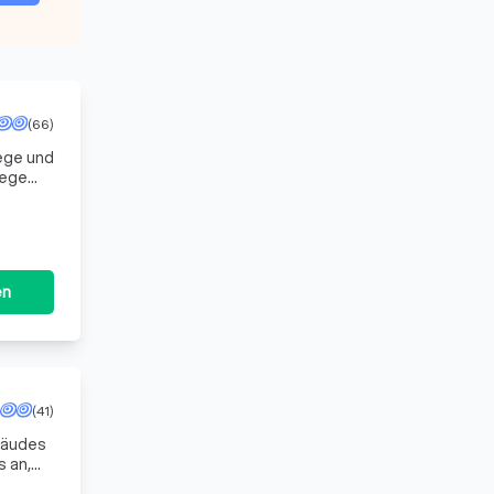
(66)
ege und
lege
von
en
(41)
ebäudes
s an,
tz