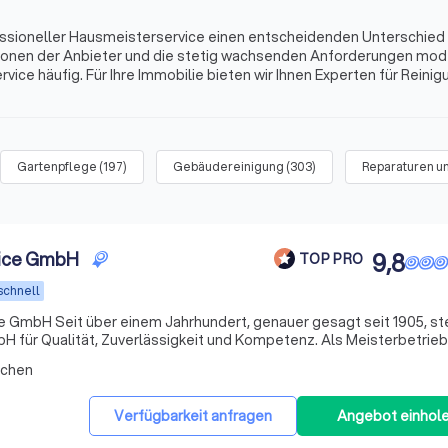
essioneller Hausmeisterservice einen entscheidenden Unterschie
kationen der Anbieter und die stetig wachsenden Anforderungen mo
 häufig. Für Ihre Immobilie bieten wir Ihnen Experten für Reinig
les mehr. Finden Sie jetzt mit Trustlocal den geeigneten Hausmeis
Gartenpflege
(
197
)
Gebäudereinigung
(
303
)
Reparaturen un
ice GmbH
9,8
TOP PRO
schnell
 seit 1905, steht die
für Qualität, Zuverlässigkeit und Kompetenz. Als Meisterbetrieb
uf höchste Standards, um Ihre Räumlichkeiten nicht nur sauber, s
rchen
Verfügbarkeit anfragen
Angebot einhol