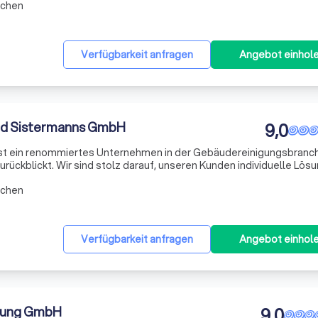
rchen
Verfügbarkeit anfragen
Angebot einhol
rd Sistermanns GmbH
9,0
st ein renommiertes Unternehmen in der Gebäudereinigungsbranch
zurückblickt. Wir sind stolz darauf, unseren Kunden individuelle Lös
fischen Bedürfnisse zugeschnitten sind. Unser Ziel ist es, eine opti
rchen
Verfügbarkeit anfragen
Angebot einhol
gung GmbH
9,0