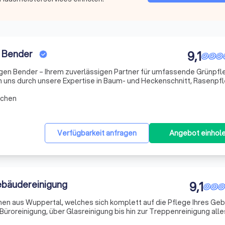
n Bender
9,1
gen Bender – Ihrem zuverlässigen Partner für umfassende Grünpfl
n uns durch unsere Expertise in Baum- und Heckenschnitt, Rasenpf
kraut aus. Unser engagiertes Team kümmert sich um die Reinigung 
rchen
Verfügbarkeit anfragen
Angebot einhol
ebäudereinigung
9,1
hmen aus Wuppertal, welches sich komplett auf die Pflege Ihres G
 Büroreinigung, über Glasreinigung bis hin zur Treppenreinigung alle
nd komplette Gebäudereinigung notwendig ist. Zusätzlich unterstü