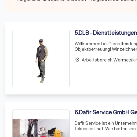
5
.
DLB - Dienstleistunge
Willkommen bei Dienstleistun
Objektbetreuung! Wir zeichne
sowie der Beseitigung von Un
Arbeitsbereich Wermelski
Treppenh
place
6
.
Dafir Service GmbH G
Dafir Service ist ein Unterne
fokussiert hat. Wie bieten von
was für eine professionelle u