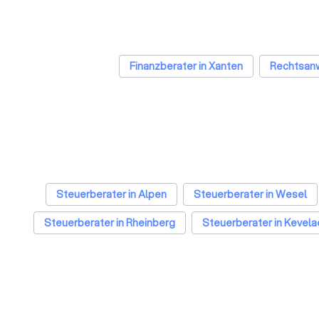
Finanzberater in Xanten
Rechtsanw
Steuerberater in Alpen
Steuerberater in Wesel
Steuerberater in Rheinberg
Steuerberater in Kevela
Steuerberater in München
Steuerberater i
Steuerberater in Dortmund
Steuerberater in Essen
Steuerberater in Leipzig
Steuerberater in Duisburg