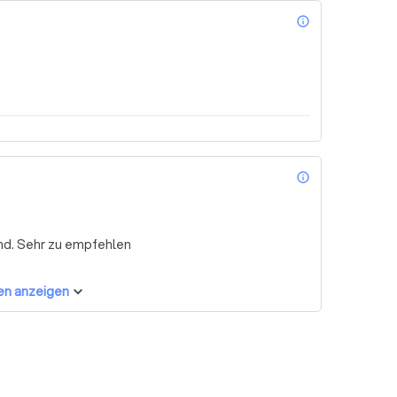
info_outl
info_outl
nd. Sehr zu empfehlen
en anzeigen