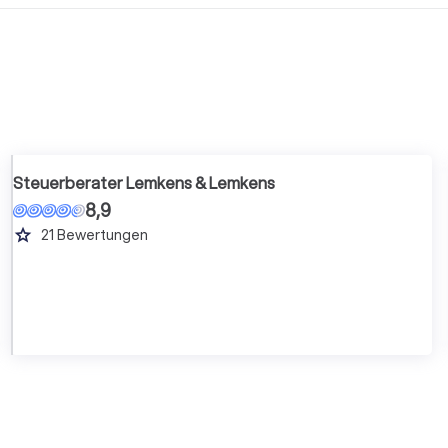
Steuerberater Lemkens & Lemkens
8,9
grade
21
Bewertungen