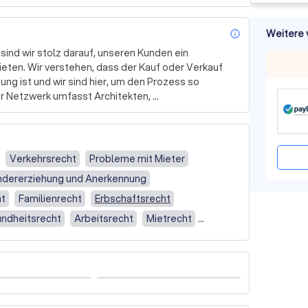
Weitere 
info_outl
nd wir stolz darauf, unseren Kunden ein 
ten. Wir verstehen, dass der Kauf oder Verkauf 
g ist und wir sind hier, um den Prozess so 
r Netzwerk umfasst Architekten, 
ezialisten, Steuerberater, Reinigungskräfte und 
in spezifisches Wissen und seine Erfahrung ein, 
 Immobilientransaktion professionell und effizient 
Verkehrsrecht
Probleme mit Mieter
ndererziehung und Anerkennung
en Kunden einen maßgeschneiderten Service zu 
nisse und arbeiten eng mit Ihnen zusammen, um die 
ht
Familienrecht
Erbschaftsrecht
 Ihnen nicht nur einen Service, sondern ein Erlebnis 
ndheitsrecht
Arbeitsrecht
Mietrecht
nkungssteuer
Einspruch
Leidenschaft für das, was wir tun, unterscheidet 
afrecht
Einspruch gegen die Geldbuße
ienexperten, wir sind auch Menschen, die sich um 
recht
Steuerrecht
Steuerberatung
Sie zu unterstützen und Ihnen zu helfen, Ihre 
(Unternehmen)
Privat (Einzelperson)