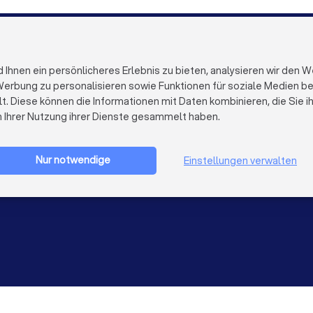
Steuerberater in Münster
FÜR FIRMEN
ÜBER TRUST
Firmenprofil löschen
Über Trustloc
hnen ein persönlicheres Erlebnis zu bieten, analysieren wir den W
Trustlocal Top Pro
Arbeiten bei 
erbung zu personalisieren sowie Funktionen für soziale Medien bere
Erfahrungen
Kontakt
lt. Diese können die Informationen mit Daten kombinieren, die Sie 
Impulse
Datenschutz
n Ihrer Nutzung ihrer Dienste gesammelt haben.
Cookies
Firma registrieren
Impressum
AGB
Nur notwendige
Einstellungen verwalten
Sitemap