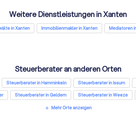
Weitere Dienstleistungen in Xanten
älte in Xanten
Immobilienmakler in Xanten
Mediatoren i
Steuerberater an anderen Orten
Steuerberater in Hamminkeln
Steuerberater in Issum
er
Steuerberater in Geldern
Steuerberater in Weeze
n Köln
Steuerberater in Frankfurt am Main
Steuerberater 
Mehr Orte anzeigen
add
Steuerberater in Bremen
Steuerberater in Nürnberg
Steuerberater in Bochum
Steuerberater in Wuppertal