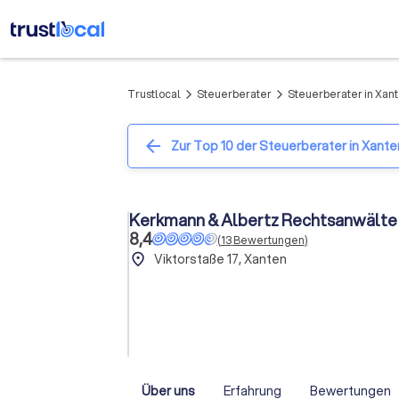
Trustlocal
Steuerberater
Steuerberater in Xan
arrow_forward_ios
arrow_forward_ios
arrow_back
Zur Top 10 der Steuerberater in Xante
Kerkmann & Albertz Rechtsanwälte
8,4
(
13
Bewertungen
)
place
Viktorstaße 17, Xanten
Über uns
Erfahrung
Bewertungen