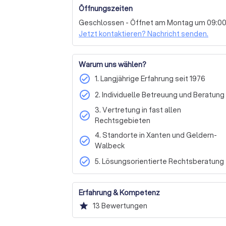
Vor Ort (beim Steuerberater)
Digitale B
Öffnungszeiten
Wir laden Sie ein, die Vorteile unseres um
Geschlossen - Öffnet am Montag um 09:0
nutzen. Kontaktieren Sie uns noch heute, 
Jetzt kontaktieren? Nachricht senden.
erfahren, wie wir Ihnen bei Ihren Immobili
Warum uns wählen?
check_circle
1. Langjährige Erfahrung seit 1976
check_circle
2. Individuelle Betreuung und Beratung
3. Vertretung in fast allen
check_circle
Rechtsgebieten
4. Standorte in Xanten und Geldern-
check_circle
Walbeck
check_circle
5. Lösungsorientierte Rechtsberatung
Erfahrung & Kompetenz
star
13
Bewertungen