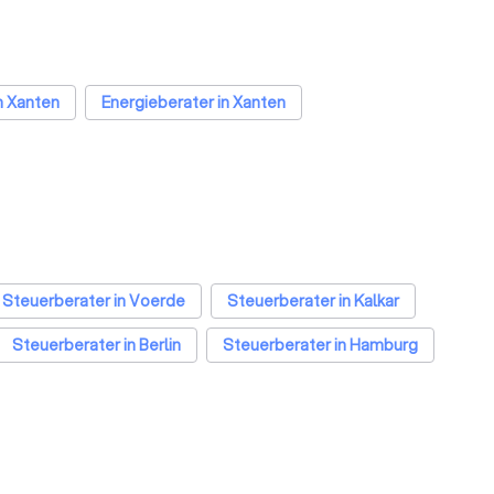
n Xanten
Energieberater in Xanten
Steuerberater in Voerde
Steuerberater in Kalkar
Steuerberater in Berlin
Steuerberater in Hamburg
in Stuttgart
Steuerberater in Düsseldorf
Steuerberater in Dresden
Steuerberater in Hannover
Steuerberater in Bielefeld
Steuerberater in Bonn