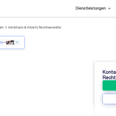
Dienstleistungen
ten
Kerkmann & Albertz Rechtsanwälte
arrow_forward_ios
n
+
Konta
Recht