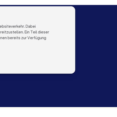
LOCAL
LAND
al
Niederlande
ebsiteverkehr. Dabei
Trustlocal
Belgien
itzustellen. Ein Teil dieser
Deutschland
ihnen bereits zur Verfügung
Spanien