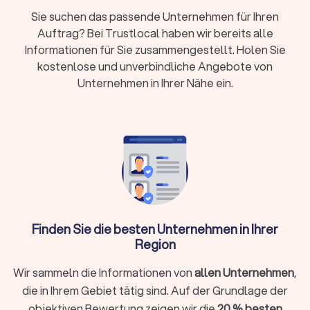
nachgewiesene Expertise durch Fortbildungen
Sie suchen das passende Unternehmen für Ihren
Kosten:
RVG-Gebühren, Stundensätze (180-350
Auftrag? Bei Trustlocal haben wir bereits alle
Euro) oder Pauschalpreise je nach Fall
Informationen für Sie zusammengestellt. Holen Sie
kostenlose und unverbindliche Angebote von
Rechtsschutz:
Prüfen Sie Versicherungsschutz
Unternehmen in Ihrer Nähe ein.
oder Prozesskostenhilfe bei geringem
Einkommen
Wann brauche ich überhaupt einen
Rechtsanwalt?
Sie müssen nicht bei jedem rechtlichen Anliegen sofort einen
Anwalt einschalten. Bei kleineren Fragen hilft oftmals die
Finden Sie die besten Unternehmen in Ihrer
Erstberatung bei einer Verbraucherzentrale oder eine
Region
gezielte Online-Recherche. Ein Rechtsanwalt unterstützt Sie
ganz gezielt, wenn:
Wir sammeln die Informationen von
allen Unternehmen
,
Sie kurzfristig eine Frist wahren müssen (zum Beispiel bei
die in Ihrem Gebiet tätig sind. Auf der Grundlage der
einer Kündigungsschutzklage innerhalb von drei Wochen)
objektiven Bewertung zeigen wir die
20 % besten