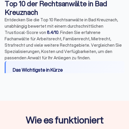
Top 10 der Rechtsanwälte in Bad
Kreuznach
Entdecken Sie die Top 10 Rechtsanwälte in Bad Kreuznach,
unabhängig bewertet mit einem durchschnittlichen
Trustlocal-Score von
8.4/10
. Finden Sie erfahrene
Fachanwälte für Arbeitsrecht, Familienrecht, Mietrecht,
Strafrecht und viele weitere Rechtsgebiete. Vergleichen Sie
Spezialisierungen, Kosten und Verfügbarkeiten, um den
passenden Anwalt für Ihr Anliegen zu finden.
Das Wichtigste in Kürze
Wann Sie einen Anwalt brauchen:
Bei Fristen,
komplexen Fällen, Gerichtsverfahren oder hohen
Risiken
Erstberatung:
Gesetzlich begrenzt auf maximal
226,10 Euro, viele Kanzleien bieten 15-20 Minuten
Wie es funktioniert
kostenlos
Fachanwalt:
24 Spezialisierungen in Deutschland,