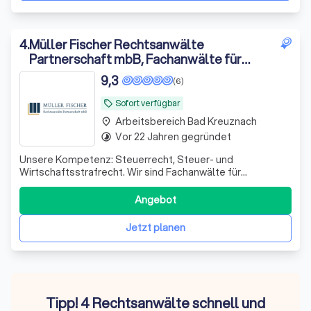
4
.
Müller Fischer Rechtsanwälte
Partnerschaft mbB, Fachanwälte für
Steuerrecht und Strafrecht
9,3
(6)
Sofort verfügbar
local_offer
Arbeitsbereich Bad Kreuznach
place
Vor 22 Jahren gegründet
timelapse
Unsere Kompetenz: Steuerrecht, Steuer- und
Wirtschaftsstrafrecht. Wir sind Fachanwälte für
Steuerrecht und Strafrecht und beraten an der
Schnittstelle zwischen Steuerrecht und Steuerstrafrecht.
Angebot
Jetzt planen
Tipp! 4 Rechtsanwälte schnell und