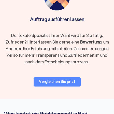
Rechtsgebiet identifizieren
Auftrag ausführen lassen
Definieren Sie klar, welches Rechtsgebiet betroffen ist.
Arbeitsrecht, Familienrecht, Mietrecht, Strafrecht und andere
Bereiche erfordern jeweils spezialisiertes Wissen. Ein
Der lokale Spezialist Ihrer Wahl wird für Sie tätig.
Fachanwalt hat zusätzliche Qualifikationen und
Zufrieden? Hinterlassen Sie gerne eine
Bewertung
, um
nachgewiesene Erfahrung in seinem Gebiet.
Anderen Ihre Erfahrung mitzuteilen. Zusammen sorgen
wir so für mehr Transparenz und Zufriedenheit im und
Regionale oder überregionale Suche
nach dem Entscheidungsprozess.
Für viele Mandate ist ein Anwalt in Ihrer Nähe praktisch,
insbesondere wenn persönliche Treffen oder
Gerichtstermine vor Ort anstehen. Bei hochspezialisierten
Vergleichen Sie jetzt
Fragen kann auch ein überregionaler Experte sinnvoll sein, da
viel Kommunikation heute digital abläuft.
Bewertungen prüfen
Was kostet ein Rechtsanwalt in Bad
Bei Trustlocal finden Sie alle relevanten Bewertungen