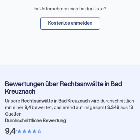
Ihr Unternehmen nicht in der Liste?
Kostenlos anmelden
Bewertungen über Rechtsanwälte in Bad
Kreuznach
Unsere
Rechtsanwälte
in
Bad Kreuznach
wird durchschnittlich
mit einer
9,4
bewertet, basierend auf insgesamt
3.349
aus
13
Quellen
Durchschnittliche Bewertung
9,4
•
star
star
star
star
star_half