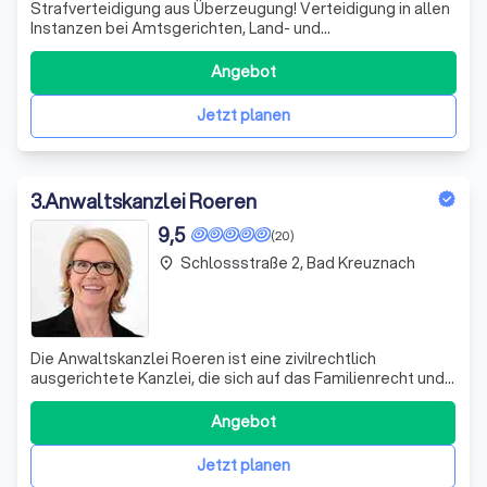
Strafverteidigung aus Überzeugung! Verteidigung in allen
Instanzen bei Amtsgerichten, Land- und
Oberlandesgerichten, sowie dem BGH. Direkter Kontakt,
große Erfahrung, 24/7 erreichbar!
Angebot
Jetzt planen
3
.
Anwaltskanzlei Roeren
9,5
(20)
Schlossstraße 2, Bad Kreuznach
place
Die Anwaltskanzlei Roeren ist eine zivilrechtlich
ausgerichtete Kanzlei, die sich auf das Familienrecht und
Erbrecht spezialisiert hat. Unser Hauptziel ist es,
Menschen bei der Lösung ihrer Konflikte zu unterstützen,
Angebot
sowohl außergerichtlich als auch gerichtlich. Neben dem
gerichtlichen Weg bieten wi
Jetzt planen