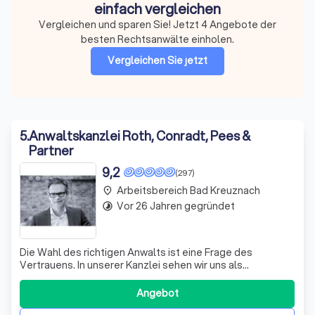
einfach vergleichen
Vergleichen und sparen Sie! Jetzt 4 Angebote der
besten Rechtsanwälte einholen.
Vergleichen Sie jetzt
5
.
Anwaltskanzlei Roth, Conradt, Pees &
Partner
9,2
(297)
Arbeitsbereich Bad Kreuznach
place
Vor 26 Jahren gegründet
timelapse
Die Wahl des richtigen Anwalts ist eine Frage des
Vertrauens. In unserer Kanzlei sehen wir uns als
kompetente Rechtsdienstleister, die sich Ihrem
juristischen Anliegen mit größter Sorgfalt widmen. Unser
Angebot
Beruf ist das Recht, unser Dienst gilt dem Mandanten und