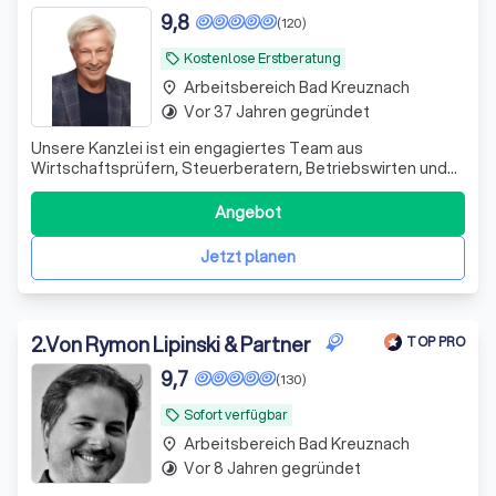
9,8
(120)
Kostenlose Erstberatung
local_offer
Arbeitsbereich Bad Kreuznach
place
Vor 37 Jahren gegründet
timelapse
Unsere Kanzlei ist ein engagiertes Team aus
Wirtschaftsprüfern, Steuerberatern, Betriebswirten und
Fachanwälten. Seit 1995 unterstützen wir unsere
Mandanten erfolgreich in schwierigen Finanzsituationen.
Angebot
Wir sehen uns nicht nur als Ansprechpartner, sondern auch
als Ratgeber und Umsetzer von Lösungen.
Jetzt planen
2
.
Von Rymon Lipinski & Partner
TOP PRO
9,7
(130)
Sofort verfügbar
local_offer
Arbeitsbereich Bad Kreuznach
place
Vor 8 Jahren gegründet
timelapse