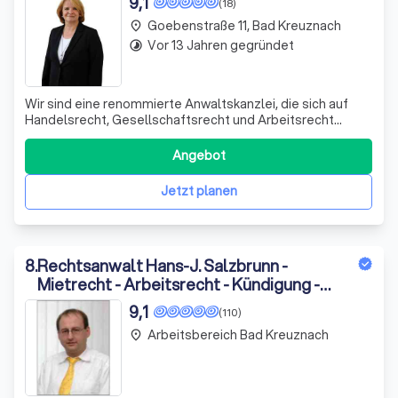
9,1
(18)
Goebenstraße 11, Bad Kreuznach
place
Vor 13 Jahren gegründet
timelapse
Wir sind eine renommierte Anwaltskanzlei, die sich auf
Handelsrecht, Gesellschaftsrecht und Arbeitsrecht
spezialisiert hat. Unsere Expertise ermöglicht es uns,
Kaufleute in allen rechtlichen Belangen zu unterstützen,
Angebot
von Kaufverträgen über Kooperationen bis hin zu
gewerblichem Rechtsschutz und der Ü
Jetzt planen
8
.
Rechtsanwalt Hans-J. Salzbrunn -
Mietrecht - Arbeitsrecht - Kündigung -
Scheidung
9,1
(110)
Arbeitsbereich Bad Kreuznach
place