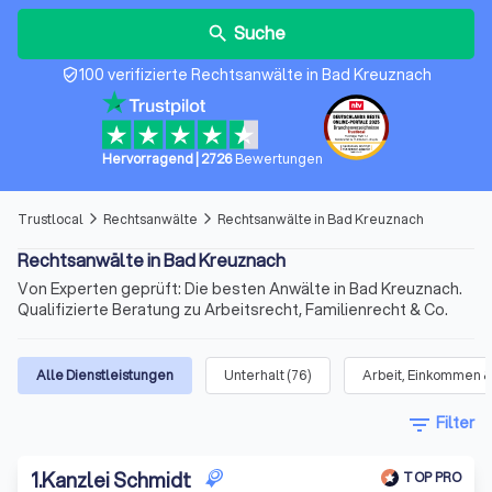
Suche
search
100 verifizierte Rechtsanwälte in Bad Kreuznach
verified_user
Hervorragend
|
2726
Bewertungen
Trustlocal
Rechtsanwälte
Rechtsanwälte in Bad Kreuznach
arrow_forward_ios
arrow_forward_ios
Rechtsanwälte in Bad Kreuznach
Von Experten geprüft: Die besten Anwälte in Bad Kreuznach.
Qualifizierte Beratung zu Arbeitsrecht, Familienrecht & Co.
Alle Dienstleistungen
Unterhalt
(
76
)
Arbeit, Einkommen &
filter_list
Filter
1
.
Kanzlei Schmidt
TOP PRO