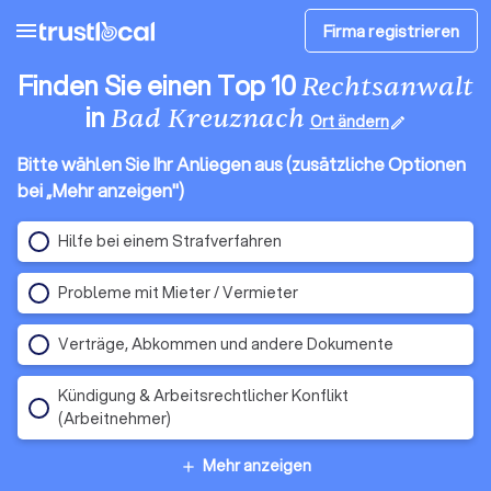
menu
Firma registrieren
Finden Sie einen Top 10
Rechtsanwalt
in
Bad Kreuznach
Ort ändern
edit
Bitte wählen Sie Ihr Anliegen aus (zusätzliche Optionen
bei „Mehr anzeigen")
Hilfe bei einem Strafverfahren
Probleme mit Mieter / Vermieter
Verträge, Abkommen und andere Dokumente
Kündigung & Arbeitsrechtlicher Konflikt
(Arbeitnehmer)
Mehr anzeigen
add