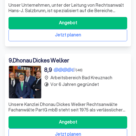
Unser Unternehmen, unter der Leitung von Rechtsanwalt
Hans-J. Salzbrunn, ist spezialisiert auf die Bereiche
Kündigung im Mietrecht und Arbeitsrecht, Verkehrsrecht
und Ehescheidung. Wir legen großen Wert auf den Schutz
Angebot
Ihrer personenbezogenen Daten und handeln stets im
Einklang mit der Datenschutz-Gr
Jetzt planen
9
.
Dhonau Dickes Welker
8,9
(48)
Arbeitsbereich Bad Kreuznach
place
Vor 6 Jahren gegründet
timelapse
Unsere Kanzlei Dhonau Dickes Welker Rechtsanwälte
Fachanwälte PartG mbB steht seit 1975 als verlässlicher
Partner an Ihrer Seite. Wir legen großen Wert auf
Vertrauen und Kompetenz und sehen den Erfolg unserer
Angebot
Mandanten als unser oberstes Ziel. Unsere Fachanwälte
sind Experten auf ihrem Rechtsgebiet
Jetzt planen