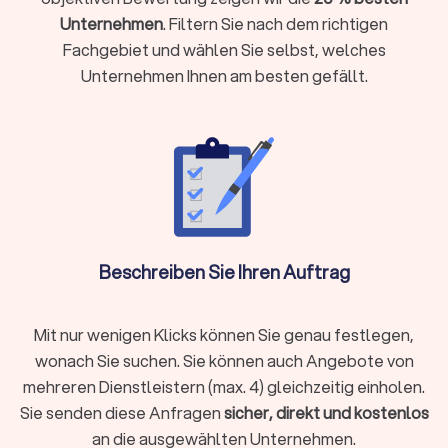
Ihr Fall rechtlich komplex ist und spezielles Fachwissen
Unternehmen
. Filtern Sie nach dem richtigen
erfordert
Fachgebiet und wählen Sie selbst, welches
Sie eine gerichtliche Vertretung brauchen oder eine Klage
Unternehmen Ihnen am besten gefällt.
ansteht
Sie einen Vertrag prüfen oder aufsetzen möchten (etwa
Mietvertrag, Kaufvertrag oder Arbeitsvertrag)
Ihr Anliegen mit hohen finanziellen oder persönlichen
Risiken verbunden ist
Sie Ihre Rechte gegenüber Behörden, Arbeitgebern oder
anderen Parteien aktiv durchsetzen wollen
Beschreiben Sie Ihren Auftrag
Holen Sie rechtzeitig juristischen Rat ein, damit Sie Fehler
vermeiden und Ihre Position stärken.
Mit nur wenigen Klicks können Sie genau festlegen,
wonach Sie suchen. Sie können auch Angebote von
Welche Aufgaben übernehmen
mehreren Dienstleistern (max. 4) gleichzeitig einholen.
Rechtsanwälte?
Sie senden diese Anfragen
sicher, direkt und kostenlos
Rechtsanwälte sind weit mehr als Verteidiger vor Gericht. Sie
an die ausgewählten Unternehmen.
begleiten Sie in vielen Lebenssituationen und übernehmen