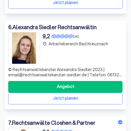
unsere Leistung dient der Durchsetzung I
Jetzt planen
6
.
Alexandra Siedler Rechtsanwältin
9,2
(26)
Arbeitsbereich Bad Kreuznach
place
© Rechtsanwaltskanzlei Alexandra Siedler 2023 |
email@rechtsanwaltskanzlei-siedler.de | Telefon: 06132-
88456 Datenschutz aktualisiert am 17.07.2023 „Streitende
sollen wissen, dass nie der eine ganz recht hat und der
Angebot
andere ganz unrecht." (Kurt Tucholsky) „Wenn du im Recht
bist, kann
Jetzt planen
7
.
Rechtsanwälte Closhen & Partner