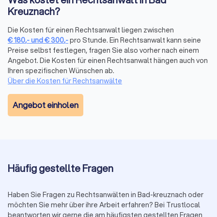
gebündelt an einem Ort. Wir sammeln
Kreuznach?
Mandantenbewertungen von verschiedenen Plattformen und
fassen sie in einem übersichtlichen Trustlocal Score
Die Kosten für einen Rechtsanwalt liegen zwischen
€
180
,-
und
€
300
,-
pro Stunde. Ein Rechtsanwalt kann seine
zusammen. So sehen Sie auf einen Blick, wie andere
Preise selbst festlegen, fragen Sie also vorher nach einem
Mandanten die Kommunikation, Erfolgsquote und Betreuung
Angebot. Die Kosten für einen Rechtsanwalt hängen auch von
bewerten, ohne verschiedene Websites durchsuchen zu
Ihren spezifischen Wünschen ab.
müssen.
Über die Kosten für Rechtsanwälte
Angebot einholen
Erstberatung nutzen
Viele Anwälte bieten eine Erstberatung an, um Ihren Fall zu
besprechen. Diese ist gesetzlich auf maximal 190 € (in 2025)
plus Mehrwertsteuer (insgesamt 226,10 €) begrenzt. Einige
Kanzleien bieten auch kostenlose Kurzgespräche (15-20
Minuten) an. Nutzen Sie diese Gelegenheit, um die
Häufig gestellte Fragen
Kompetenz und das persönliche Auftreten des Anwalts zu
prüfen.
Haben Sie Fragen zu Rechtsanwälten in Bad-kreuznach oder
möchten Sie mehr über ihre Arbeit erfahren? Bei Trustlocal
Auf Transparenz und Kommunikation achten
beantworten wir gerne die am häufigsten gestellten Fragen