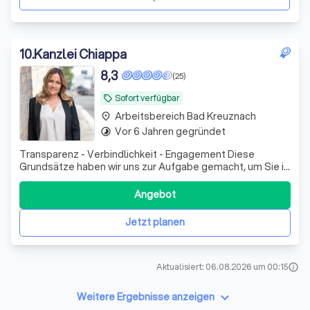
10
.
Kanzlei Chiappa
8,3
(25)
Sofort verfügbar
local_offer
Arbeitsbereich Bad Kreuznach
place
Vor 6 Jahren gegründet
timelapse
Transparenz - Verbindlichkeit - Engagement Diese
Grundsätze haben wir uns zur Aufgabe gemacht, um Sie in
allen rechtlichen Angelegenheiten vertrauensvoll zu
beraten und zu vertreten. Die Kanzlei Chiappa befindet
Angebot
sich in Bodenheim bei Mainz in Rheinland-Pfalz und ist in
den Bereichen Erbrecht, Verke
Jetzt planen
Aktualisiert: 06.08.2026 um 00:15
info
keyboard_arrow_down
Weitere Ergebnisse anzeigen