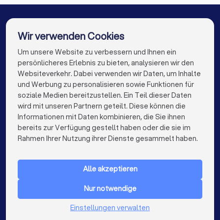
Rechtsanwälte in Bad Schwalbach
Alle relevanten Dokumente (Verträge, Kündigungen,
Mahnungen, Gerichtsbescheide etc.)
Rechtsanwälte in Mainz-Kostheim
Wir verwenden Cookies
Chronologische Übersicht der Ereignisse
Korrespondenz mit der Gegenseite
Rechtsanwälte in Grünstadt
Um unsere Website zu verbessern und Ihnen ein
Die besten Rechtsanwälte für Sie
persönlicheres Erlebnis zu bieten, analysieren wir den
Beweismittel (E-Mails, Fotos, Zeugenaussagen)
Rechtsanwälte in Berlin
Rechtsanwälte in Hamburg
Websiteverkehr. Dabei verwenden wir Daten, um Inhalte
info@trustlocal.de
Ihre konkreten Fragen und Ziele
und Werbung zu personalisieren sowie Funktionen für
Rechtsanwälte in München
Rechtsanwälte in Köln
soziale Medien bereitzustellen. Ein Teil dieser Daten
wird mit unseren Partnern geteilt. Diese können die
Rechtsanwälte in Frankfurt am Main
Diese Fragen sollten Sie stellen
Informationen mit Daten kombinieren, die Sie ihnen
bereits zur Verfügung gestellt haben oder die sie im
Rechtsanwälte in Stuttgart
keyboard_arrow_down
FÜR PRIVATPERSONEN
Rahmen Ihrer Nutzung ihrer Dienste gesammelt haben.
Rechtsanwälte in Düsseldorf
keyboard_arrow_down
✓
FÜR FIRMEN
Haben Sie Erfahrung mit ähnlichen Fällen?
Rechtsanwälte in Dortmund
Alle akzeptieren
keyboard_arrow_down
ÜBER TRUSTLOCAL
✓
Wie schätzen Sie meine Erfolgsaussichten ein?
Rechtsanwälte in Essen
Rechtsanwälte in Bremen
Nur notwendige
LAND
✓
Niederlande
Welche Strategie empfehlen Sie?
Einstellungen verwalten
Rechtsanwälte in Nürnberg
Belgien