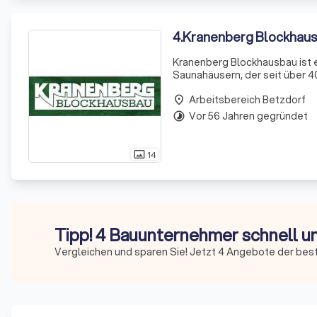
4
.
Kranenberg Blockhau
Kranenberg Blockhausbau ist 
Saunahäusern, der seit über 40
handwerklicher Präzision und Li
Arbeitsbereich Betzdorf
place
Vor 56 Jahren gegründet
timelapse
14
photo_size_select_actual
Tipp! 4 Bauunternehmer schnell u
Vergleichen und sparen Sie! Jetzt 4 Angebote der bes