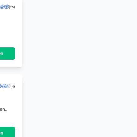
(25)
it
en
(4)
ren
en