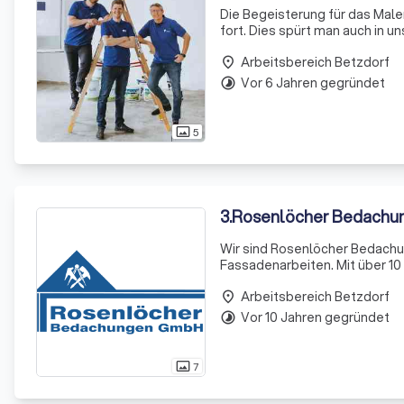
Die Begeisterung für das Maler
fort. Dies spürt man auch in
Projekte verwirklichen. Unser
Arbeitsbereich Betzdorf
wi
place
Vor 6 Jahren gegründet
timelapse
5
photo_size_select_actual
3
.
Rosenlöcher Bedach
Wir sind Rosenlöcher Bedachun
Fassadenarbeiten. Mit über 10
Dachfenstereinbau, bieten wi
Arbeitsbereich Betzdorf
qualifizierten Mitarbeite
place
Vor 10 Jahren gegründet
timelapse
7
photo_size_select_actual