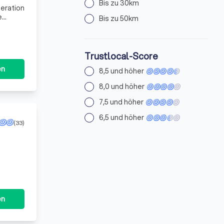
Bis zu 30km
neration
e
Bis zu 50km
 sodass
Trustlocal-Score
en
8,5 und höher
8,0 und höher
7,5 und höher
6,5 und höher
(33)
us
en