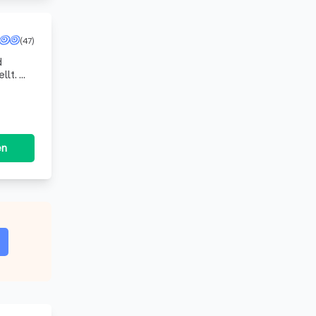
(47)
d
llt. Mit
ihr
en