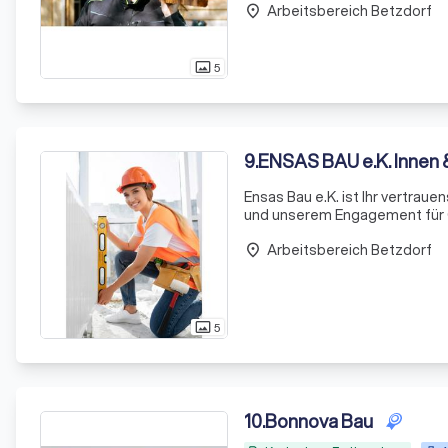
Arbeitsbereich Betzdorf
dass jedes Pr
place
5
photo_size_select_actual
9
.
ENSAS BAU e.K. Innen
Ensas Bau e.K. ist Ihr vertrau
und unserem Engagement für Qua
umzusetzen. Wir nutzen moder
Arbeitsbereich Betzdorf
place
5
photo_size_select_actual
10
.
Bonnova Bau