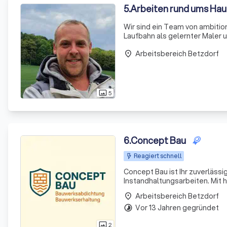
5
.
Arbeiten rund ums Hau
Wir sind ein Team von ambiti
Laufbahn als gelernter Maler u
gesammelt und damit mit auch
Arbeitsbereich Betzdorf
meinem Unternehmen i
place
5
photo_size_select_actual
6
.
Concept Bau
Reagiert schnell
Concept Bau ist Ihr zuverläss
Instandhaltungsarbeiten. Mit 
Qualitätsanspruch.
Arbeitsbereich Betzdorf
place
Vor 13 Jahren gegründet
timelapse
2
photo_size_select_actual