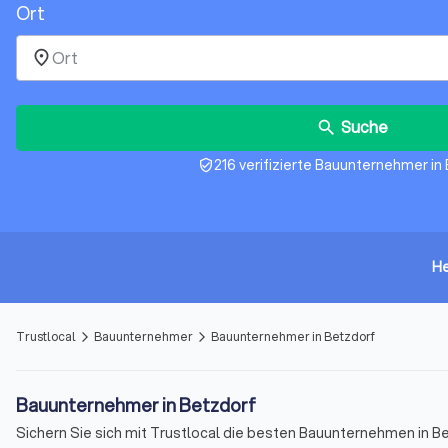
Ort
place
Suche
search
216 verifizierte Bauunternehmer in
verified_user
He
Trustlocal
Bauunternehmer
Bauunternehmer in Betzdorf
arrow_forward_ios
arrow_forward_ios
Bauunternehmer in Betzdorf
Sichern Sie sich mit Trustlocal die besten Bauunternehmen in Be