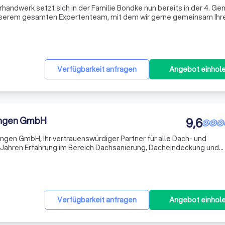
handwerk setzt sich in der Familie Bondke nun bereits in der 4. Ge
 unserem gesamten Expertenteam, mit dem wir gerne gemeinsam Ihr
e Unternehmensphilosophie setzt auf Nachhaltigkeit im Handwerk,
Verfügbarkeit anfragen
Angebot einhol
ungen GmbH
9,6
gen GmbH, Ihr vertrauenswürdiger Partner für alle Dach- und
 Jahren Erfahrung im Bereich Dachsanierung, Dacheindeckung und
r Ihnen maßgeschneiderte Lösungen für Ihr Zuhause. Unser Team a
Verfügbarkeit anfragen
Angebot einhol