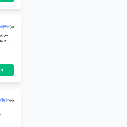
(4)
Know-
en
(44)
r
tehen,