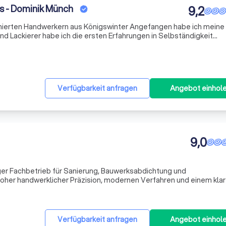
s - Dominik Münch
9,2
onierten Handwerkern aus Königswinter Angefangen habe ich meine
nd Lackierer habe ich die ersten Erfahrungen in Selbständigkeit
 den Umgang mit Kunden gelernt. In folge dessen habe ich mich m
Verfügbarkeit anfragen
Angebot einhol
9,0
iger Fachbetrieb für Sanierung, Bauwerksabdichtung und
hoher handwerklicher Präzision, modernen Verfahren und einem kla
Verfügbarkeit anfragen
Angebot einhol