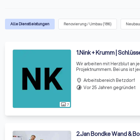
Alle Dienstleistungen
Renovierung / Umbau
(
186
)
Neubau
1
.
Nink + Krumm | Schlüss
Wir arbeiten mit Herzblut an j
Projektnummern. Bei uns ist je
Arbeitsbereich Betzdorf
place
Vor 25 Jahren gegründet
timelapse
7
photo_size_select_actual
2
.
Jan Bondke Wand & B