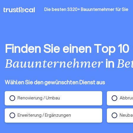
Die besten 3320+ Bauunternehmer
für Sie
Finden Sie einen Top 10
in
Bauunternehmer
Be
Wählen Sie den gewünschten Dienst aus
Renovierung / Umbau
Abbruc
Erweiterung / Ergänzungen
Neuba