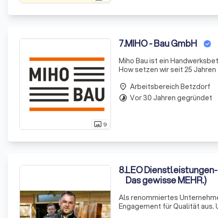
7
.
MIHO - Bau GmbH
Miho Bau ist ein Handwerksbe
How setzen wir seit 25 Jahren auf nachha
sich in Königswinter Bockerot
Arbeitsbereich Betzdorf
Tätigkeitsstand
place
Vor 30 Jahren gegründet
timelapse
9
photo_size_select_actual
8
.
LEO Dienstleistungen-
Das gewisse MEHR.)
Als renommiertes Unternehmen
Engagement für Qualität aus. 
leidenschaftlich dafür einset