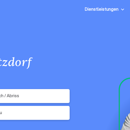
Dienstleistungen
tzdorf
h / Abriss
u