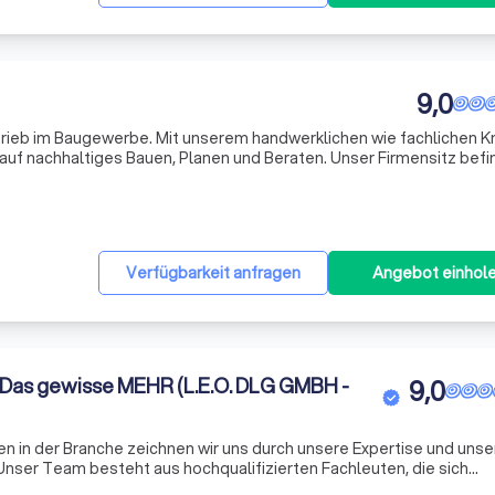
9,0
trieb im Baugewerbe. Mit unserem handwerklichen wie fachlichen 
ltiges Bauen, Planen und Beraten. Unser Firmensitz befindet
h und unser Bauhof im Raum Sankt-Augustin. Ideal um unsere
Verfügbarkeit anfragen
Angebot einhol
Das gewisse MEHR (L.E.O. DLG GMBH -
9,0
 in der Branche zeichnen wir uns durch unsere Expertise und unse
Unser Team besteht aus hochqualifizierten Fachleuten, die sich
zen, unseren Kunden den bestmöglichen Service zu bieten. Wir vers