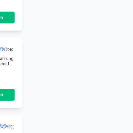
en
(40)
fahrung
ealität
en
(1)