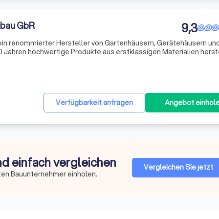
sbau GbR
9,3
ein renommierter Hersteller von Gartenhäusern, Gerätehäusern un
 Jahren hochwertige Produkte aus erstklassigen Materialien herste
ebe zum Detail fertigen wir individuelle Blockhäuser, die sich durch 
Verfügbarkeit anfragen
Angebot einhol
nd einfach vergleichen
Vergleichen Sie jetzt
ten Bauunternehmer einholen.