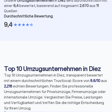
Unsere
Umzugsunternehmen
in
Diez
wird durchschnittlich mit
einer
9,4
bewertet, basierend auf insgesamt
2.670
aus
11
Quellen
Durchschnittliche Bewertung
9,4
•
star
star
star
star
star_half
Top 10 Umzugsunternehmen in Diez
Top 10 Umzugsunternehmen in Diez, transparent bewertet
mit einem durchschnittlichen Trustlocal-Score von
8.6/10
aus
2,218
echten Bewertungen. Finden Sie professionelle
Umzugsunternehmen für Privatumzüge, Firmenumzüge oder
internationale Umzüge. Vergleichen Sie Preise, Leistungen
und Verfügbarkeit und treffen Sie die richtige Entscheidung
für Ihren Umzug.