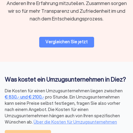
beruflicher Belastung empfiehlt sich ein
Anderen Ihre Erfahrung mitzuteilen. Zusammen sorgen
professionelles Rundum-Paket.
wir so für mehr Transparenz und Zufriedenheit im und
nach dem Entscheidungsprozess.
Preise & Modelle in Diez
Vergleichen Sie jetzt
Der Preis eines Umzugsdienstes hängt von Volumen, Distanz,
Stockwerk/Aufzug, Serviceumfang und Saison ab. Anbieter
kalkulieren oft mit Festpreis bei klarer Leistung oder
Stundenlohn bei kleinen oder variablen Umzügen.
Was kostet ein Umzugsunternehmen in Diez?
Stundenbasierte
Kostenfaktor
Tageswerte
Richtwerte
Die Kosten für einen Umzugsunternehmen liegen zwischen
€
830
,-
und
€
2100
,-
pro Stunde. Ein Umzugsunternehmen
Umzugshelfer
25–40 € pro Stunde
200–320 €
kann seine Preise selbst festlegen, fragen Sie also vorher
nach einem Angebot. Die Kosten für einen
Umzugsunternehmen hängen auch von Ihren spezifischen
Möbelpacker
30–50 € pro Stunde
240–400 €
Wünschen ab.
Über die Kosten für Umzugsunternehmen
LKW mit