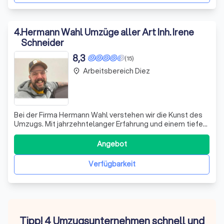
4
.
Hermann Wahl Umzüge aller Art Inh. Irene
Schneider
8,3
(15)
Arbeitsbereich Diez
place
Bei der Firma Hermann Wahl verstehen wir die Kunst des
Umzugs. Mit jahrzehntelanger Erfahrung und einem tiefen
Verständnis für die Bedürfnisse unserer Kunden bieten wir
einen Umzugsservice, der sich durch Professionalität und
Angebot
Sorgfalt auszeichnet. Unsere Mitarbeiter sind
hochqualifiziert und bringen
Verfügbarkeit
Tipp! 4 Umzugsunternehmen schnell und