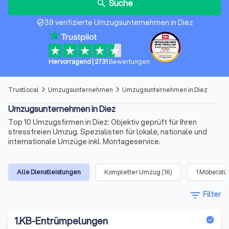
Suche
search
39 verifizierte Umzugsunternehmen in Diez
verified_user
Hervorragend
|
2731
Bewertungen
Trustlocal
Umzugsunternehmen
Umzugsunternehmen in Diez
arrow_forward_ios
arrow_forward_ios
Umzugsunternehmen in Diez
Top 10 Umzugsfirmen in Diez: Objektiv geprüft für Ihren
stressfreien Umzug. Spezialisten für lokale, nationale und
internationale Umzüge inkl. Montageservice.
Alle Dienstleistungen
Kompletter Umzug
(
16
)
1 Möbelstü
filter_list
Filter
1
.
KB-Entrümpelungen