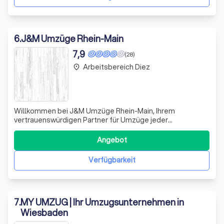
6
.
J&M Umzüge Rhein-Main
7,9
(28)
Arbeitsbereich Diez
place
Willkommen bei J&M Umzüge Rhein-Main, Ihrem
vertrauenswürdigen Partner für Umzüge jeder
Größenordnung und Distanz. Mit über 30 Jahren Erfahrung
im Umzugssektor bieten wir Ihnen einen umfassenden
Angebot
Service, der genau auf Ihre Bedürfnisse zugeschnitten ist.
Ob regional, national oder international – uns
Verfügbarkeit
7
.
MY UMZUG | Ihr Umzugsunternehmen in
Wiesbaden