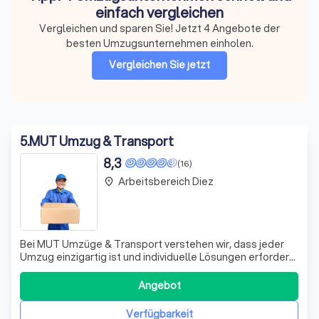
einfach vergleichen
Vergleichen und sparen Sie! Jetzt 4 Angebote der
besten Umzugsunternehmen einholen.
Vergleichen Sie jetzt
5
.
MUT Umzug & Transport
8,3
(16)
Arbeitsbereich Diez
place
Bei MUT Umzüge & Transport verstehen wir, dass jeder
Umzug einzigartig ist und individuelle Lösungen erfordert.
Unser engagiertes Team aus erfahrenen Fachleuten
setzt sich dafür ein, Ihren Umzug so reibungslos und
Angebot
stressfrei wie möglich zu gestalten. Wir bieten eine breite
Palette von Dienstleistung
Verfügbarkeit