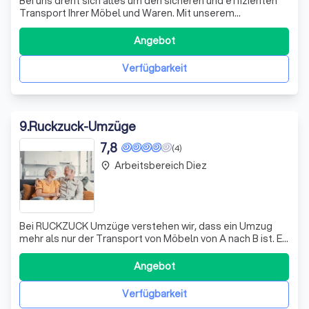
Bei uns dreht sich alles um den sicheren und effizienten
Transport Ihrer Möbel und Waren. Mit unserem
professionellen Möbellift-Service garantieren wir, dass
Ihre Einrichtungsgegenstände unversehrt und ohne
Angebot
Beschädigungen an ihrem neuen Standort ankommen.
Unsere leistungsstarken Möbellifte können se
Verfügbarkeit
9
.
Ruckzuck-Umzüge
7,8
(4)
Arbeitsbereich Diez
place
Bei RUCKZUCK Umzüge verstehen wir, dass ein Umzug
mehr als nur der Transport von Möbeln von A nach B ist. Es
geht um den Beginn eines neuen Kapitels in Ihrem Leben.
Deshalb bieten wir Ihnen einen umfassenden Service, der
Angebot
alle Aspekte Ihres Umzugs abdeckt. Unsere erfahrenen
Mitarbeiter kümmern sich u
Verfügbarkeit