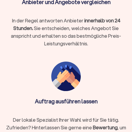
Anbieter und Angebote vergleichen
Montage:
Betten, Schränke oder Küchen fachgerecht auf-
und abbauen
In der Regel antworten Anbieter
innerhalb von 24
Halteverbotszonen:
Einholen von Genehmigungen und
Aufstellen der Schilder
Stunden.
Sie entscheiden, welches Angebot Sie
anspricht und erhalten so das bestmögliche Preis-
Entsorgung & Reinigung:
besenreine Übergabe der alten
Wohnung
Leistungsverhältnis.
Einlagerung:
kurzfristig oder länger bei Überschneidung
von Terminen
Verpackungsmaterial:
stabile Kartons, Kleiderboxen,
Schutzfolien, Matratzenhüllen
Info:
Ist Reinigung nicht im Angebot des
Umzugsunternehmens enthalten, kann eine
Auftrag ausführen lassen
spezialisierte Reinigungsfirma ebenfalls die
Endreinigung durchführen. Bei engen Terminen,
vielen empfindlichen Gegenständen, hohen Etagen,
Der lokale Spezialist Ihrer Wahl wird für Sie tätig.
eingeschränkten Parkmöglichkeiten oder
Zufrieden? Hinterlassen Sie gerne eine
Bewertung
, um