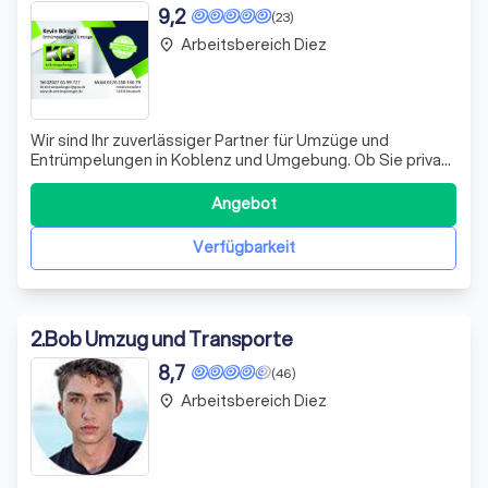
9,2
(23)
Arbeitsbereich Diez
place
Wir sind Ihr zuverlässiger Partner für Umzüge und
Entrümpelungen in Koblenz und Umgebung. Ob Sie privat
umziehen oder ein Unternehmen sind, wir stehen Ihnen mit
unserer Expertise zur Seite. Unser engagiertes Team
Angebot
organisiert alles für Sie – vom Möbeltransport bis hin zu
Seniorenumzügen. Wir arbeiten
Verfügbarkeit
2
.
Bob Umzug und Transporte
8,7
(46)
Arbeitsbereich Diez
place