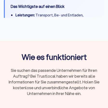
Das Wichtigste auf einen Blick
Leistungen:
Transport, Be- und Entladen,
Montage, Packservice, Halteverbotszonen,
Entsorgung und Einlagerung
Kosten:
Umzugshelfer 25-40 €/Stunde,
Möbelpacker 30-50 €/Stunde, LKW mit Fahrer
50-100 €/Stunde
Preismodelle:
Festpreis bei klarem Umfang oder
Wie es funktioniert
Stundenlohn bei kleineren, flexiblen Umzügen
Zusatzkosten:
Lange Tragewege, Etagen ohne
Sie suchen das passende Unternehmen für Ihren
Aufzug, Wochenend- und Feiertagszuschläge,
Auftrag? Bei Trustlocal haben wir bereits alle
Spezialtransporte
Informationen für Sie zusammengestellt. Holen Sie
Kurzfristige Buchung:
Oft ab 48-72 Stunden
kostenlose und unverbindliche Angebote von
möglich, größere Umzüge benötigen 2-4 Wochen
Unternehmen in Ihrer Nähe ein.
Vorlauf
Trustlocal hilft: Vergleichen Sie bis zu vier