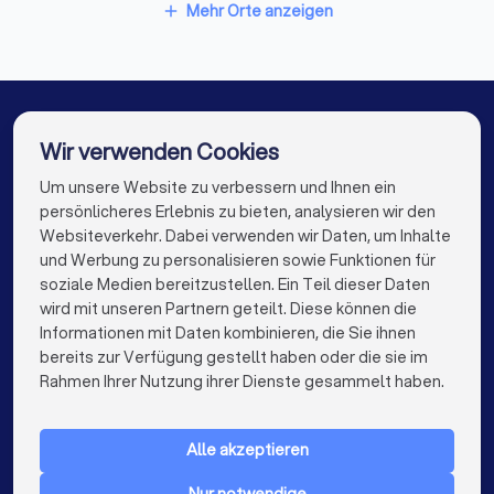
Umzugsunternehmen in Niedernhausen
Mehr Orte anzeigen
add
Umzugsunternehmen in Mülheim-Kärlich
Umzugsunternehmen in Wiesbaden
Umzugsunternehmen in Neuwied
Wir verwenden Cookies
Umzugsunternehmen in Eppstein
Um unsere Website zu verbessern und Ihnen ein
Die besten Umzugsunternehmen für Sie
persönlicheres Erlebnis zu bieten, analysieren wir den
Umzugsunternehmen in Berlin
Websiteverkehr. Dabei verwenden wir Daten, um Inhalte
info@trustlocal.de
und Werbung zu personalisieren sowie Funktionen für
Umzugsunternehmen in Hamburg
soziale Medien bereitzustellen. Ein Teil dieser Daten
wird mit unseren Partnern geteilt. Diese können die
Umzugsunternehmen in München
Informationen mit Daten kombinieren, die Sie ihnen
bereits zur Verfügung gestellt haben oder die sie im
Umzugsunternehmen in Köln
keyboard_arrow_down
FÜR PRIVATPERSONEN
Rahmen Ihrer Nutzung ihrer Dienste gesammelt haben.
Umzugsunternehmen in Frankfurt am Main
keyboard_arrow_down
FÜR FIRMEN
Umzugsunternehmen in Stuttgart
Alle akzeptieren
keyboard_arrow_down
ÜBER TRUSTLOCAL
Umzugsunternehmen in Düsseldorf