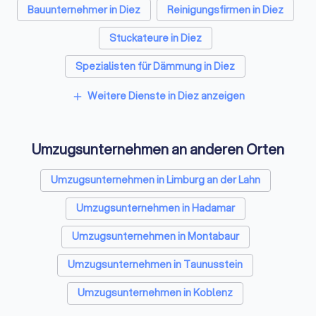
Bauunternehmer in Diez
Reinigungsfirmen in Diez
Stuckateure in Diez
Spezialisten für Dämmung in Diez
Kammerjäger in Diez
Sicherheitstechniker in Diez
Weitere Dienste in Diez anzeigen
add
Trockenbauer in Diez
Entrümpelungsfirmen in Diez
Umzugsunternehmen an anderen Orten
Sanitärinstallateure in Diez
Fliesenleger in Diez
Fensterbauer in Diez
Bodenleger in Diez
Umzugsunternehmen in Limburg an der Lahn
Umzugsunternehmen in Hadamar
Umzugsunternehmen in Montabaur
Umzugsunternehmen in Taunusstein
Umzugsunternehmen in Koblenz