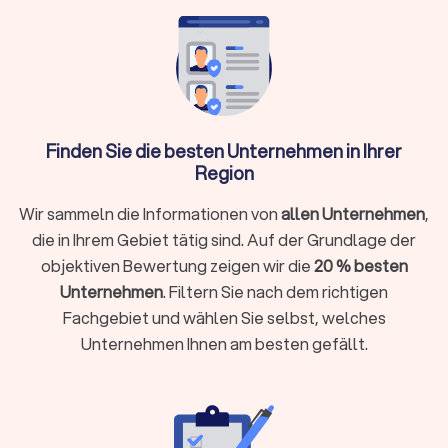
Angebote, prüfen Sie Bewertungen und buchen
Sie direkt
Was macht ein Umzugsunternehmen?
Finden Sie die besten Unternehmen in Ihrer
Ein Umzugsunternehmen, oft auch als Möbelspedition
Region
bezeichnet, ist ein spezialisierter Dienstleister, der
Privatpersonen und Firmen bei der Planung, Organisation und
Wir sammeln die Informationen von
allen Unternehmen
,
Durchführung eines Wohnort- oder Standortwechsels
die in Ihrem Gebiet tätig sind. Auf der Grundlage der
unterstützt. Professionelle Umzugsunternehmen in Diez
kennen Hausordnungen, Park- und Halteverbotsregeln,
objektiven Bewertung zeigen wir die
20 % besten
Treppenhäuser und Aufzüge und bringen das passende
Unternehmen
. Filtern Sie nach dem richtigen
Team samt Fahrzeugen mit.
Fachgebiet und wählen Sie selbst, welches
Das Leistungsspektrum kann je nach Anbieter und gebuchtem
Unternehmen Ihnen am besten gefällt.
Paket stark variieren, von reinen Transportleistungen bis hin
zum kompletten Rundum-sorglos-Paket.
Kernleistungen eines Umzugsunternehmens