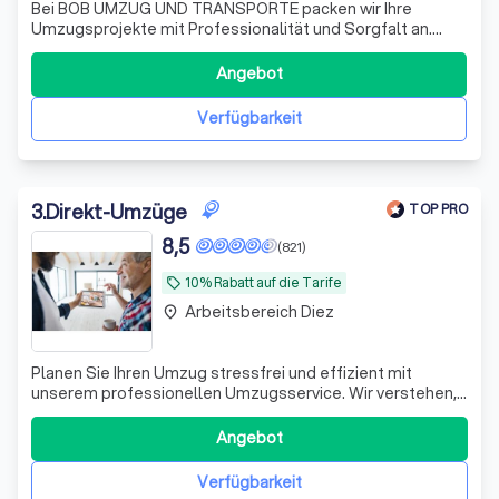
Bei BOB UMZUG UND TRANSPORTE packen wir Ihre
Umzugsprojekte mit Professionalität und Sorgfalt an.
Unser Team aus Niedernhausen bringt jahrelange
Erfahrung in der Branche mit, um sicherzustellen, dass
Angebot
alles, von der kleinsten Vase bis zum sperrigsten
Möbelstück, unversehrt an Ihrem neuen Ort ankommt.
Verfügbarkeit
3
.
Direkt-Umzüge
TOP PRO
8,5
(821)
10% Rabatt auf die Tarife
local_offer
Arbeitsbereich Diez
place
Planen Sie Ihren Umzug stressfrei und effizient mit
unserem professionellen Umzugsservice. Wir verstehen,
dass jeder Umzug einzigartig ist, und bieten daher
maßgeschneiderte Lösungen, die genau auf Ihre
Angebot
Bedürfnisse zugeschnitten sind. Unser Team aus
erfahrenen Fachleuten steht Ihnen von der ersten B
Verfügbarkeit