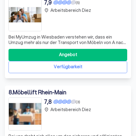
7,9
(5)
Arbeitsbereich Diez
place
Bei MyUmzug in Wiesbaden verstehen wir, dass ein
Umzug mehr als nur der Transport von Möbeln von A nach
B ist. Es geht um den Beginn eines neuen Kapitels in Ihrem
Leben. Deshalb bieten wir Ihnen einen umfassenden Full-
Angebot
Service, der alle Aspekte Ihres Umzugs abdeckt. Von der
Entrümpelung über das Reno
Verfügbarkeit
8
.
Möbellift Rhein-Main
7,8
(3)
Arbeitsbereich Diez
place