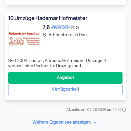
10
.
Umzüge Hadamar Hofmeister
7,6
(10)
Arbeitsbereich Diez
place
Seit 2004 sind wir, Allround Hofmeister Umzüge, Ihr
verlässlicher Partner für Umzüge und
Haushaltsauflösungen. Mit über 15 Jahren Erfahrung
garantieren wir eine professionelle und sorgfältige
Angebot
Abwicklung Ihrer Umzugsprojekte. Unser umfassendes
Angebot beinhaltet den Transport und die Montage von
Verfügbarkeit
Möbe
Aktualisiert: 07.08.2026 um 10:50
info
keyboard_arrow_down
Weitere Ergebnisse anzeigen