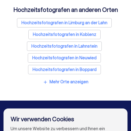
Hochzeitsfotografen an anderen Orten
Hochzeitsfotografen in Limburg an der Lahn
Hochzeitsfotografen in Koblenz
Hochzeitsfotografen in Lahnstein
Hochzeitsfotografen in Neuwied
Hochzeitsfotografen in Boppard
Hochzeitsfotografen in Andernach
Mehr Orte anzeigen
add
Hochzeitsfotografen in Weilburg
Hochzeitsfotografen in Bad Camberg
Hochzeitsfotografen in Bad Schwalbach
Wir verwenden Cookies
Hochzeitsfotografen in Taunusstein
Um unsere Website zu verbessern und Ihnen ein
Die besten Unternehmen für Sie