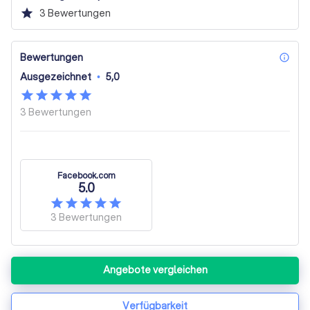
Paarbilder
star
3
Bewertungen
Bewertungen
inf
Ausgezeichnet
•
5,0
3
Bewertungen
Facebook.com
5.0
3
Bewertungen
Angebote vergleichen
Verfügbarkeit