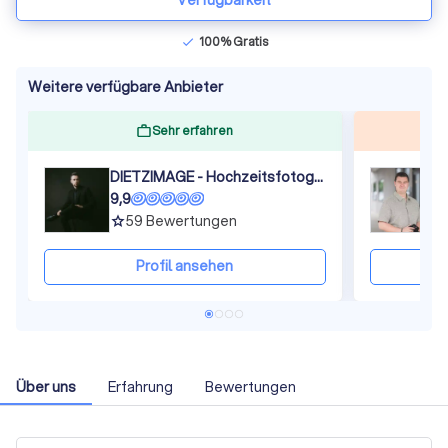
Verfügbarkeit
100% Gratis
check
Weitere verfügbare Anbieter
Sehr erfahren
DIETZIMAGE - Hochzeitsfotografie
9,9
9
59
Bewertungen
grade
gra
Profil ansehen
Über uns
Erfahrung
Bewertungen