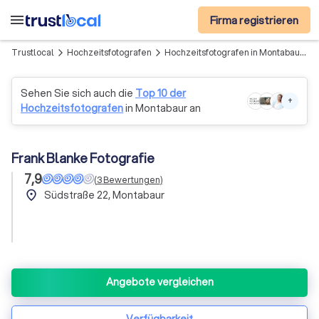
menu
Firma registrieren
Trustlocal
Hochzeitsfotografen
Hochzeitsfotografen in Montabaur
arrow_forward_ios
arrow_forward_ios
Sehen Sie sich auch die
Top 10 der
+
Hochzeitsfotografen
in Montabaur an
Frank Blanke Fotografie
7,9
(
3
Bewertungen
)
place
Südstraße 22, Montabaur
Angebote vergleichen