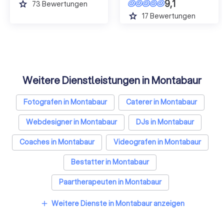
9,1
grade
73
Bewertungen
grade
17
Bewertungen
Weitere Dienstleistungen in Montabaur
Fotografen in Montabaur
Caterer in Montabaur
Webdesigner in Montabaur
DJs in Montabaur
Coaches in Montabaur
Videografen in Montabaur
Bestatter in Montabaur
Paartherapeuten in Montabaur
Sicherheitsdienste in Montabaur
Weitere Dienste in Montabaur anzeigen
add
Freie Redner in Montabaur