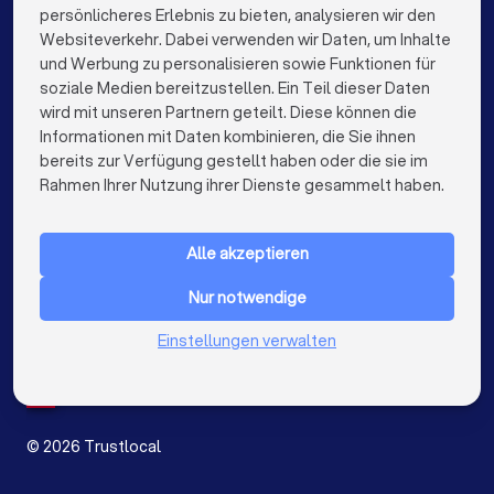
persönlicheres Erlebnis zu bieten, analysieren wir den
Hochzeitsfotografen in Berlin
Websiteverkehr. Dabei verwenden wir Daten, um Inhalte
info@trustlocal.de
und Werbung zu personalisieren sowie Funktionen für
Hochzeitsfotografen in Hamburg
soziale Medien bereitzustellen. Ein Teil dieser Daten
wird mit unseren Partnern geteilt. Diese können die
Hochzeitsfotografen in München
Informationen mit Daten kombinieren, die Sie ihnen
bereits zur Verfügung gestellt haben oder die sie im
Hochzeitsfotografen in Köln
keyboard_arrow_down
FÜR PRIVATPERSONEN
Rahmen Ihrer Nutzung ihrer Dienste gesammelt haben.
Hochzeitsfotografen in Frankfurt am Main
keyboard_arrow_down
FÜR FIRMEN
Hochzeitsfotografen in Stuttgart
Alle akzeptieren
keyboard_arrow_down
ÜBER TRUSTLOCAL
Hochzeitsfotografen in Düsseldorf
Nur notwendige
LAND
Niederlande
Einstellungen verwalten
Hochzeitsfotografen in Dortmund
Belgien
Deutschland
Hochzeitsfotografen in Essen
Spanien
Hochzeitsfotografen in Bremen
©
2026
Trustlocal
Hochzeitsfotografen in Nürnberg