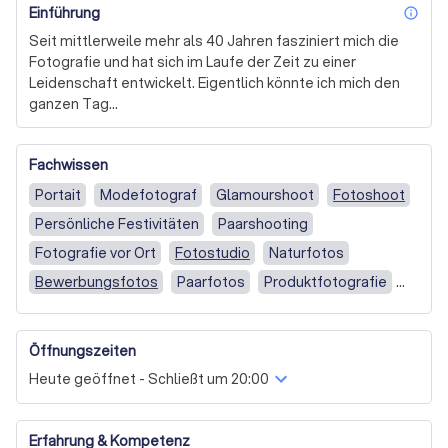
Einführung
inf
Seit mittlerweile mehr als 40 Jahren fasziniert mich die 
Fotografie und hat sich im Laufe der Zeit zu einer 
Leidenschaft entwickelt. Eigentlich könnte ich mich den 
ganzen Tag

mit nichts anderem als der Fotografie beschäftigen – 
egal, ob mit oder ohne Kamera.
Fachwissen
Portait
Modefotograf
Glamourshoot
Fotoshoot
Persönliche Festivitäten
Paarshooting
Fotografie vor Ort
Fotostudio
Naturfotos
Bewerbungsfotos
Paarfotos
Produktfotografie
Tierfotografie
Hochzeit
Hochzeitsfotografie
Fotoshooting & Porträt
Werbe-und Produktfotografie
Öffnungszeiten
Vor Ort
Ganztägig (ab 6 Stunden)
Ganztägig
Heute geöffnet - Schließt um 20:00
Nachmittags & Abends
Morgens & (Nach)mittags
Nur (nach)mittags
Sonstiges
Videografie
Erfahrung & Kompetenz