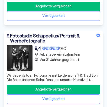
Das sind Deine Vorzüge und unsere Leistungen als
FotoStudio-ONE Team an Dich. Ganz gleich ob Du
Angebote vergleichen
ausgefallene Wünsche hast, oder doch nur
Bewerbungsfotos wünschst, die Qualität unserer Arbeit
Verfügbarkeit
9
.
Fotostudio Schuppelius/ Portrait &
Werbefotografie
9,4
(165)
Arbeitsbereich Lahnstein
place
Vor 31 Jahren gegründet
timelapse
Wir lieben Bilder! Fotografie mit Leidenschaft & Tradition!
Die Basis unseres Schaffens und unserer Kreativität
bilden unsere Geschäftsräume in der Mainzer Allee 10 in
Taunusstein-Wehen. Mit zwei geräumigen Studios,
Angebote vergleichen
Werkstatt, einigen Bildbearbeitungsplätzen und unserem
Ladenzugang sind wir tägl
Verfügbarkeit