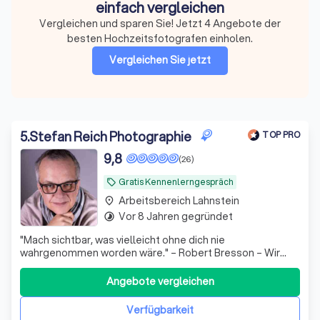
einfach vergleichen
Vergleichen und sparen Sie! Jetzt 4 Angebote der
besten Hochzeitsfotografen einholen.
Vergleichen Sie jetzt
5
.
Stefan Reich Photographie
TOP PRO
9,8
(26)
Gratis Kennenlerngespräch
local_offer
Arbeitsbereich Lahnstein
place
Vor 8 Jahren gegründet
timelapse
"Mach sichtbar, was vielleicht ohne dich nie
wahrgenommen worden wäre." – Robert Bresson – Wir
sind Sonja und Stefan – ein Hochzeitsfotografenpaar von
der Hessischen Bergstraße, spezialisiert auf exklusive
Angebote vergleichen
Hochzeiten und zeitlose Bildwelten mit künstlerischem
Anspruch. Für uns ist eine Hochzeit ke
Verfügbarkeit