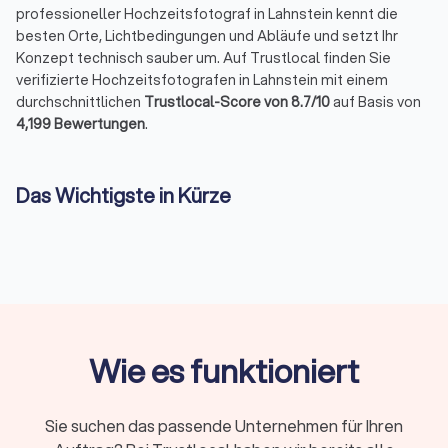
professioneller Hochzeitsfotograf in Lahnstein kennt die
Shooting buchen und können dich uneingeschränkt
weiterempfehlen. Herzliche Grüße ❤️ Famile Becker
besten Orte, Lichtbedingungen und Abläufe und setzt Ihr
Konzept technisch sauber um. Auf Trustlocal finden Sie
verifizierte Hochzeitsfotografen in Lahnstein mit einem
durchschnittlichen
Trustlocal-Score von 8.7/10
auf Basis von
4,199 Bewertungen
.
Das Wichtigste in Kürze
Ein Hochzeitsfotograf in Lahnstein dokumentiert
Trauung, Paarmomente und Feier
professionell.
Buchbar ab
2–3 Stunden (Standesamt)
bis zur
ganztägigen Reportage
; Preise liegen je nach Paket bei
etwa 300–3.000+ €.
Leistungen umfassen
Vorgespräch, Begleitung,
Reportage, Nachbearbeitung sowie Online-Galerien mit
Wie es funktioniert
Downloadrechten
.
Auf Trustlocal sehen Sie komplette
Portfolios
,
vergleichen
Bildstile und Filteroptionen
Sie suchen das passende Unternehmen für Ihren
(Begleitungsdauer, Entfernung, Bewertung).