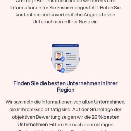
Auftrag? Bei Trustlocal haben wir bereits alle
Fordern Sie bis zu
vier kostenlose Angebote
an, um
Preise, Leistungen und Verfügbarkeiten der Fotografen
Informationen für Sie zusammengestellt. Holen Sie
in Lahnstein direkt zu vergleichen.
kostenlose und unverbindliche Angebote von
Unternehmen in Ihrer Nähe ein.
Leistungen & Spezialfälle
Ein guter Hochzeitsfotograf liefert nicht nur schöne Bilder. Er
plant mit Ihnen den Ablauf, übersetzt Ihren Stil in ein klares
Bildkonzept und arbeitet zuverlässig mit Backup-Technik,
Datensicherung und klaren Rechten. So entstehen
konsistente Reportagen, die auch Jahre später ihren Zauber
behalten.
Finden Sie die besten Unternehmen in Ihrer
Region
Leistungen (Auswahl)
Professionelle Hochzeitsfotografen in Lahnstein begleiten
Wir sammeln die Informationen von
allen Unternehmen
,
Sie vom ersten Gespräch bis zur fertigen Galerie. Auf
die in Ihrem Gebiet tätig sind. Auf der Grundlage der
Trustlocal können Sie die Bildstile, Farbbearbeitungen und
objektiven Bewertung zeigen wir die
20 % besten
Reportagen der einzelnen Fotografen direkt ansehen – von
Unternehmen
. Filtern Sie nach dem richtigen
klassischen Schwarz-Weiß-Serien bis zu modernen Editorial-