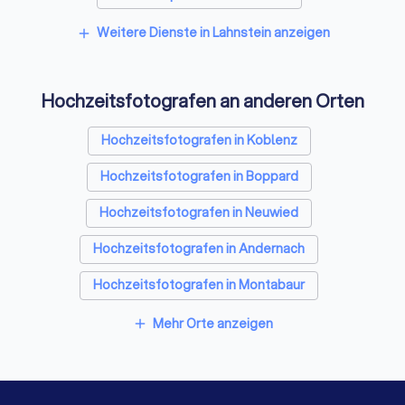
Rechte
Sicherheitsdienste in Lahnstein
Weitere Dienste in Lahnstein anzeigen
add
Top-10-Kriterien:
objektiver Score (8.7/10) basierend auf
4,199 Bewertungen, Qualifikationen und Profil-
Freie Redner in Lahnstein
Vollständigkeit
Einfacher Start:
Anforderungen beschreiben,
drei bis vier
Hochzeitsfotografen an anderen Orten
Angebote
erhalten, fair vergleichen
Hochzeitsfotografen in Koblenz
Hochzeitsfotografen in Boppard
Hochzeitsfotografen in Neuwied
Hochzeitsfotografen in Andernach
Hochzeitsfotografen in Montabaur
Hochzeitsfotografen in Limburg an der Lahn
Mehr Orte anzeigen
add
Hochzeitsfotografen in Bad Schwalbach
Hochzeitsfotografen in Sinzig