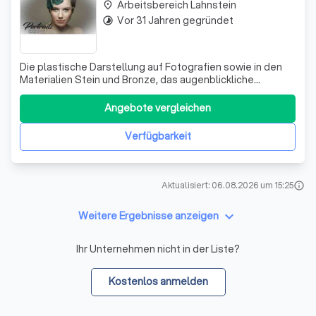
Arbeitsbereich Lahnstein
place
Vor 31 Jahren gegründet
timelapse
Die plastische Darstellung auf Fotografien sowie in den
Materialien Stein und Bronze, das augenblickliche
festhalten , klassisch und auch modern und skurril ist eine
Leidenschaft, handwerklich und künstlerisch perfekte
Angebote vergleichen
Werke schaffen, ein Passion. Diesem Kredo folge ich seit
meiner Ausbildung. Mi
Verfügbarkeit
Aktualisiert: 06.08.2026 um 15:25
info
keyboard_arrow_down
Weitere Ergebnisse anzeigen
Ihr Unternehmen nicht in der Liste?
Kostenlos anmelden