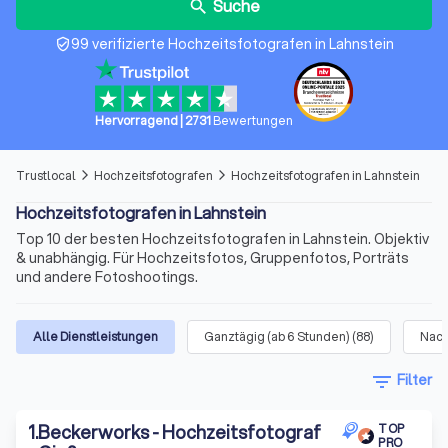
Suche
search
99 verifizierte Hochzeitsfotografen in Lahnstein
verified_user
Hervorragend
|
2731
Bewertungen
Trustlocal
Hochzeitsfotografen
Hochzeitsfotografen in Lahnstein
arrow_forward_ios
arrow_forward_ios
Hochzeitsfotografen in Lahnstein
Top 10 der besten Hochzeitsfotografen in Lahnstein. Objektiv
& unabhängig. Für Hochzeitsfotos, Gruppenfotos, Porträts
und andere Fotoshootings.
Alle Dienstleistungen
Ganztägig (ab 6 Stunden)
(
88
)
Nach
filter_list
Filter
1
.
Beckerworks - Hochzeitsfotograf
TOP
PRO