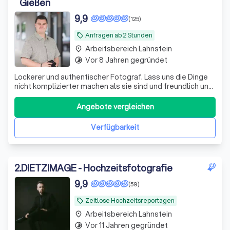
Gießen
9,9
(125)
Anfragen ab 2 Stunden
local_offer
Arbeitsbereich Lahnstein
place
Vor 8 Jahren gegründet
timelapse
Lockerer und authentischer Fotograf. Lass uns die Dinge
nicht komplizierter machen als sie sind und freundlich und
locker miteinander umgehen :)
Angebote vergleichen
Verfügbarkeit
2
.
DIETZIMAGE - Hochzeitsfotografie
9,9
(59)
Zeitlose Hochzeitsreportagen
local_offer
Arbeitsbereich Lahnstein
place
Vor 11 Jahren gegründet
timelapse