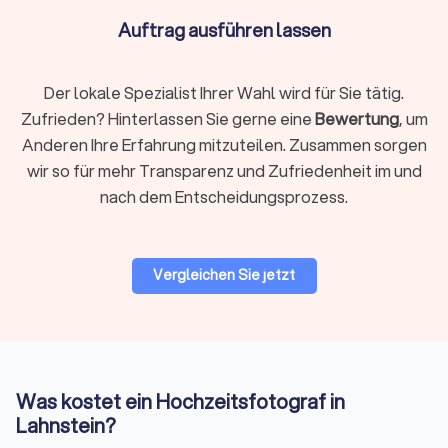
Auftrag ausführen lassen
1.600 € bis
Ganztags (10–12 Std.)
3.000+ €
Der lokale Spezialist Ihrer Wahl wird für Sie tätig.
Für eine detaillierte Übersicht besuchen Sie unsere Seite zu
Zufrieden? Hinterlassen Sie gerne eine
Bewertung
, um
den
Kosten eines Fotografens für Ihre Hochzeit
. Wenn Sie
spezifische Preise suchen, ist es ratsam, Angebote von
Anderen Ihre Erfahrung mitzuteilen. Zusammen sorgen
mehreren Fotografen anzufordern und zu vergleichen.
wir so für mehr Transparenz und Zufriedenheit im und
Trustlocal macht das einfach.
nach dem Entscheidungsprozess.
Was ist meist drin?
Vergleichen Sie jetzt
Die Fotografie vor Ort sowie die professionelle Bearbeitung
ausgewählter Bilder formen die Basis des Paketpreises.
Enthalten im Preis sind oft Vorbereitungsarbeit wie ein
Vorgespräch und die Erstellung eines Zeitplans.
Lieferungsoptionen wie eine Online-Galerie, hochauflösende
Downloads und persönliche Nutzungsrechte sollten Sie mit
Was kostet ein Hochzeitsfotograf in
dem Fotografen besprechen.
Lahnstein?