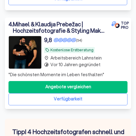
4
.
Mihael & Klaudija Prebežac |
TOP
PRO
Hochzeitsfotografie & Styling Make-
up Artist
9,8
(54)
Kostenlose Erstberatung
local_offer
Arbeitsbereich Lahnstein
place
Vor 10 Jahren gegründet
timelapse
"Die schönsten Momente im Leben festhalten"
Angebote vergleichen
Verfügbarkeit
Tipp! 4 Hochzeitsfotografen schnell und