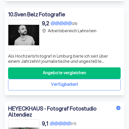
10
.
Sven Belz Fotografie
9,2
(25)
Arbeitsbereich Lahnstein
place
Als Hochzeitsfotograf in Limburg biete ich seit über
einem Jahrzehnt journalistische und ungestellte
Hochzeitsreportagen an. Von den Vorbereitungen bis hin
zum Brautpaarshooting in Limburg und Umgebung schaffe
Angebote vergleichen
ich eine entspannte Atmosphäre, bei der Ihr Euch keine
Gedanken über das Posing oder die p
Verfügbarkeit
HEYECKHAUS - Fotograf Fotostudio
Altendiez
9,1
(17)