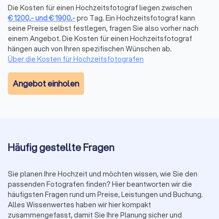
Die Kosten für einen Hochzeitsfotograf liegen zwischen
Extras & Gebühren (angebotabhängig)
€
1200
,-
und
€
1900
,-
pro Tag. Ein Hochzeitsfotograf kann
Zweiter Fotograf:
50 € bis 100 € pro Stunde
seine Preise selbst festlegen, fragen Sie also vorher nach
Zusatzstunden über Paketvereinbarung:
100 € bis 200 €
einem Angebot. Die Kosten für einen Hochzeitsfotograf
pro Stunde
hängen auch von Ihren spezifischen Wünschen ab.
Drohne (erlaubnisabhängig):
100 € bis 300 €
Über die Kosten für Hochzeitsfotografen
Album/Prints:
ab 200 €
Express-Lieferung:
ca. 150 €
Angebot einholen
Reisekosten außerhalb Lahnstein:
i. d. R. 0,50 € bis 1 € pro
km
Anzahlung:
häufig 20–30 % zur Terminfixierung
Vergleichen Sie kostenlos bis zu vier Angebote auf
Trustlocal. Achten Sie auf
Leistung, Bildanzahl, Lieferzeit,
Rechte, Reisekosten
und
Vertragskonditionen
.
Häufig gestellte Fragen
Saison-Hinweis: Mai–September ist Peak-Season.
Samstage werden schnell ausgebucht und Zuschläge von
Sie planen Ihre Hochzeit und möchten wissen, wie Sie den
10–20 % sind möglich. Frühzeitig anfragen.
passenden Fotografen finden? Hier beantworten wir die
häufigsten Fragen rund um Preise, Leistungen und Buchung.
Alles Wissenwertes haben wir hier kompakt
zusammengefasst, damit Sie Ihre Planung sicher und