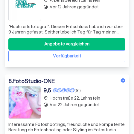
Arbeitsbereich Lahnstein
place
Vor 12 Jahren gegründet
timelapse
“Hochzeitsfotograf”. Diesen Entschluss habe ich vor über
9 Jahren gefasst. Seither lebe ich Tag für Tag meinen
Traum. Ein harter, steiniger Weg, der mich reifen ließ. Für
den ich viel geopfert habe. Für den ich das normale Leben
Angebote vergleichen
eines Jugendlichen zurückgelassen habe – und trotzdem
bereue ich ihn
Verfügbarkeit
8
.
FotoStudio-ONE
9,5
(91)
Hochstraße 22, Lahnstein
place
Vor 22 Jahren gegründet
timelapse
Interessante Fotoshootings, freundliche und kompetente
Beratung ob Fotoshooting oder Styling im Fotostudio.