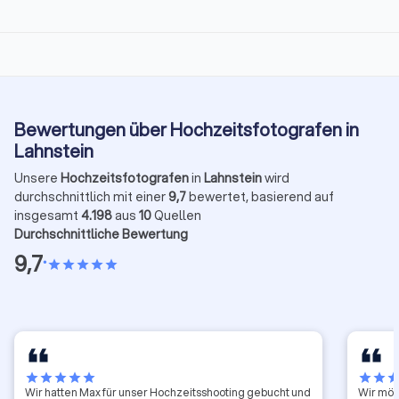
Bewertungen über Hochzeitsfotografen in
Lahnstein
Unsere
Hochzeitsfotografen
in
Lahnstein
wird
durchschnittlich mit einer
9,7
bewertet, basierend auf
insgesamt
4.198
aus
10
Quellen
Durchschnittliche Bewertung
9,7
•
star
star
star
star
star
star
star
star
star
star
star
star
sta
Wir hatten Max für unser Hochzeitsshooting gebucht und
Wir möc