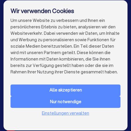
Hochzeitsfotografen in Taunusstein
Wir verwenden Cookies
Hochzeitsfotografen in Remagen
Um unsere Website zu verbessern und Ihnen ein
Die besten Hochzeitsfotografen für Sie
persönlicheres Erlebnis zu bieten, analysieren wir den
Hochzeitsfotografen in Berlin
Websiteverkehr. Dabei verwenden wir Daten, um Inhalte
info@trustlocal.de
und Werbung zu personalisieren sowie Funktionen für
Hochzeitsfotografen in Hamburg
soziale Medien bereitzustellen. Ein Teil dieser Daten
wird mit unseren Partnern geteilt. Diese können die
Hochzeitsfotografen in München
Informationen mit Daten kombinieren, die Sie ihnen
bereits zur Verfügung gestellt haben oder die sie im
Hochzeitsfotografen in Köln
keyboard_arrow_down
FÜR PRIVATPERSONEN
Rahmen Ihrer Nutzung ihrer Dienste gesammelt haben.
Hochzeitsfotografen in Frankfurt am Main
keyboard_arrow_down
FÜR FIRMEN
Hochzeitsfotografen in Stuttgart
Alle akzeptieren
keyboard_arrow_down
ÜBER TRUSTLOCAL
Hochzeitsfotografen in Düsseldorf
Nur notwendige
LAND
Niederlande
Einstellungen verwalten
Hochzeitsfotografen in Dortmund
Belgien
Deutschland
Hochzeitsfotografen in Essen
Spanien