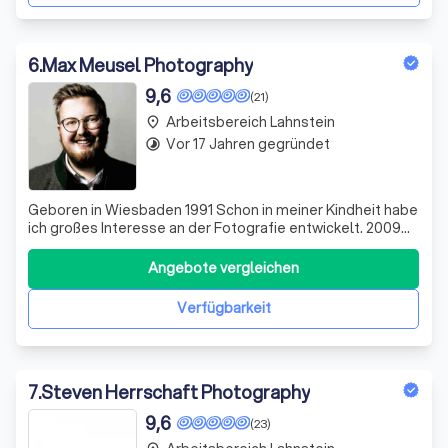
6
.
Max Meusel Photography
9,6
(21)
Arbeitsbereich Lahnstein
place
Vor 17 Jahren gegründet
timelapse
Geboren in Wiesbaden 1991 Schon in meiner Kindheit habe
ich großes Interesse an der Fotografie entwickelt. 2009
Anmeldung des Kleinunternehmens in der Fotografie. 2011
Abschluss an der Kerschensteiner Schule in Wiesbaden
Angebote vergleichen
für Kunst und Gestaltung. 2011 Bester Jugendfotograf
des Jahres. Ausgeze
Verfügbarkeit
7
.
Steven Herrschaft Photography
9,6
(23)