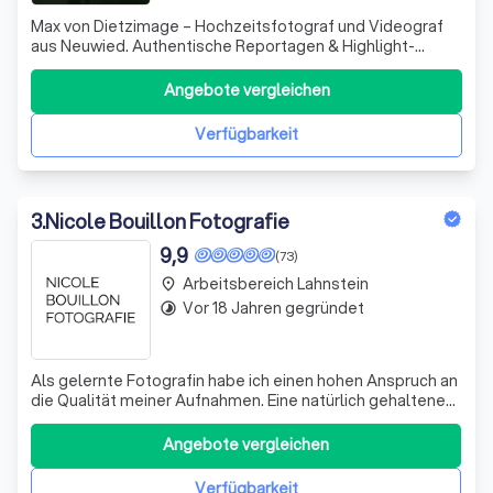
Max von Dietzimage – Hochzeitsfotograf und Videograf
aus Neuwied. Authentische Reportagen & Highlight-
Videos, deutschlandweit & international. Kreativ,
leidenschaftlich, für unvergessliche Momente.
Angebote vergleichen
Verfügbarkeit
3
.
Nicole Bouillon Fotografie
9,9
(73)
Arbeitsbereich Lahnstein
place
Vor 18 Jahren gegründet
timelapse
Als gelernte Fotografin habe ich einen hohen Anspruch an
die Qualität meiner Aufnahmen. Eine natürlich gehaltene
Bildbearbeitung und Bildsprache machen den Stil meiner
Arbeit aus.
Angebote vergleichen
Verfügbarkeit