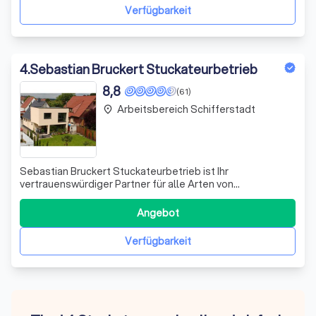
sondern auch ein
Verfügbarkeit
4
.
Sebastian Bruckert Stuckateurbetrieb
8,8
(61)
Arbeitsbereich Schifferstadt
place
Sebastian Bruckert Stuckateurbetrieb ist Ihr
vertrauenswürdiger Partner für alle Arten von
Stuckarbeiten. Mit jahrelanger Erfahrung und einem
unermüdlichen Engagement für Qualität und
Angebot
Kundenzufriedenheit, haben wir uns einen Namen in der
Region gemacht. Unser Team von Fachleuten ist stets
Verfügbarkeit
bereit, Ih