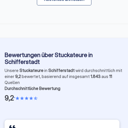
Bewertungen über Stuckateure in
Schifferstadt
Unsere
Stuckateure
in
Schifferstadt
wird durchschnittlich mit
einer
9,2
bewertet, basierend auf insgesamt
1.843
aus
11
Quellen
Durchschnittliche Bewertung
9,2
•
star
star
star
star
star_half