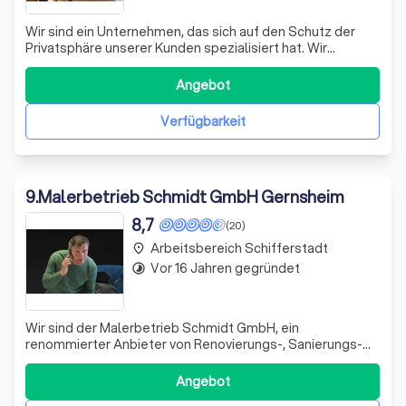
Wir sind ein Unternehmen, das sich auf den Schutz der
Privatsphäre unserer Kunden spezialisiert hat. Wir
verstehen, dass in der heutigen digitalen Welt die
Sicherheit Ihrer persönlichen Daten von größter
Angebot
Bedeutung ist. Daher haben wir uns dazu verpflichtet,
keine Marketing-Cookies zu verwenden. Dies
Verfügbarkeit
9
.
Malerbetrieb Schmidt GmbH Gernsheim
8,7
(20)
Arbeitsbereich Schifferstadt
place
Vor 16 Jahren gegründet
timelapse
Wir sind der Malerbetrieb Schmidt GmbH, ein
renommierter Anbieter von Renovierungs-, Sanierungs-
und Verschönerungsarbeiten für Ihr Zuhause. Mit unserer
langjährigen Erfahrung und unserem qualifizierten Team
Angebot
sind wir in der Lage, Ihre Wohnträume in die Realität