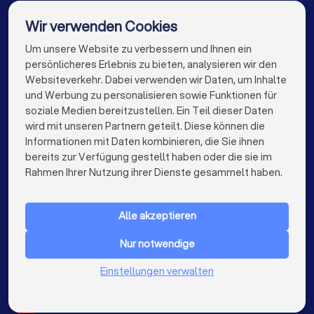
Stuckateure in Hamburg
Stuckateure in München
Wir verwenden Cookies
Stuckateure in Köln
Um unsere Website zu verbessern und Ihnen ein
Die besten Stuckateure für Sie
persönlicheres Erlebnis zu bieten, analysieren wir den
Stuckateure in Frankfurt am Main
Websiteverkehr. Dabei verwenden wir Daten, um Inhalte
info@trustlocal.de
und Werbung zu personalisieren sowie Funktionen für
Stuckateure in Stuttgart
soziale Medien bereitzustellen. Ein Teil dieser Daten
wird mit unseren Partnern geteilt. Diese können die
Stuckateure in Düsseldorf
Informationen mit Daten kombinieren, die Sie ihnen
bereits zur Verfügung gestellt haben oder die sie im
Stuckateure in Dortmund
Stuckateure in Essen
keyboard_arrow_down
FÜR PRIVATPERSONEN
Rahmen Ihrer Nutzung ihrer Dienste gesammelt haben.
Stuckateure in Bremen
Stuckateure in Nürnberg
keyboard_arrow_down
FÜR FIRMEN
Stuckateure in Dresden
Stuckateure in Hannover
Alle akzeptieren
keyboard_arrow_down
ÜBER TRUSTLOCAL
Stuckateure in Leipzig
Stuckateure in Duisburg
Nur notwendige
LAND
Niederlande
Stuckateure in Bochum
Stuckateure in Wuppertal
Einstellungen verwalten
Belgien
Deutschland
Stuckateure in Bielefeld
Stuckateure in Bonn
Spanien