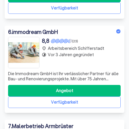
den Untergrund auf Tragfähigkeit, reinigen ihn und
bereiten ihn mit materialange
Verfügbarkeit
6
.
immodream GmbH
8,8
(23)
Arbeitsbereich Schifferstadt
place
Vor 3 Jahren gegründet
timelapse
Die Immodream GmbH ist Ihr verlässlicher Partner für alle
Bau- und Renovierungsprojekte. Mit über 75 Jahren
Erfahrung in der Branche, sind wir bestens gerüstet, um Ihr
Vorhaben professionell, schnell und reibungslos
Angebot
durchzuführen. Unser Team aus erfahrenen Malern und
Verputzern bietet Ihnen Anstrich
Verfügbarkeit
7
.
Malerbetrieb Armbrüster