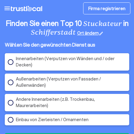
menu
Firma registrieren
Finden Sie einen Top 10
in
Stuckateur
Schifferstadt
Ort ändern
edit
Wählen Sie den gewünschten Dienst aus
Innenarbeiten (Verputzen von Wänden und / oder
Decken)
Außenarbeiten (Verputzen von Fassaden /
Außenwänden)
Andere Innenarbeiten (z.B. Trockenbau,
Maurerarbeiten)
Einbau von Zierleisten / Ornamenten