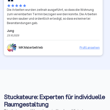
star
star
star
star
star
Die Arbeiten wurden zeitnah ausgeführt, so dass die Wohnung
zum vereinbarten Termin bezogen werden konnte. Die Arbeiten
wurden sauber und ordentlich erledigt, so dass es keinerlei
Beanstandungen gab.
Jung
23.10.2025
MK Malerbetrieb
Profil ansehen
Stuckateure: Experten für individuelle
Raumgestaltung