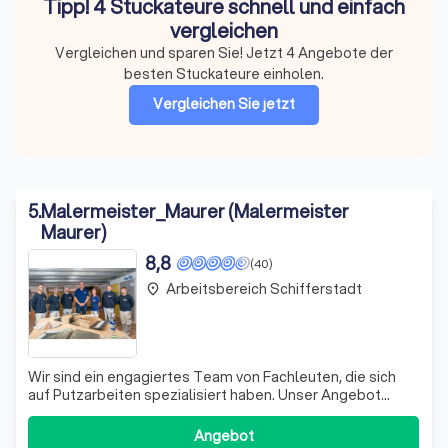
Tipp! 4 Stuckateure schnell und einfach
vergleichen
Vergleichen und sparen Sie! Jetzt 4 Angebote der
besten Stuckateure einholen.
Vergleichen Sie jetzt
5
.
Malermeister_Maurer (Malermeister
Maurer)
8,8
(40)
Arbeitsbereich Schifferstadt
place
Wir sind ein engagiertes Team von Fachleuten, die sich
auf Putzarbeiten spezialisiert haben. Unser Angebot
umfasst sowohl Grundputze als auch Dekorputze, die wir
mit höchster Präzision und Sorgfalt auftragen. Wir prüfen
Angebot