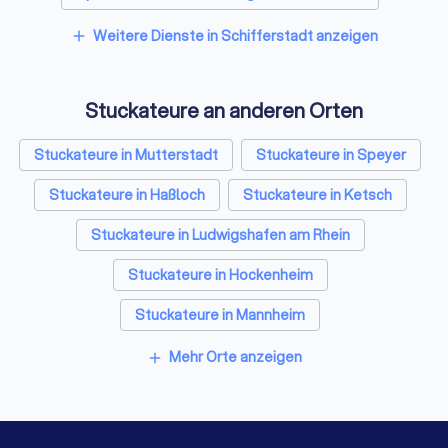
Umzugsunternehmen in Schifferstadt
Weitere Dienste in Schifferstadt anzeigen
add
Kammerjäger in Schifferstadt
Stuckateure an anderen Orten
Sicherheitstechniker in Schifferstadt
Trockenbauer in Schifferstadt
Stuckateure in Mutterstadt
Stuckateure in Speyer
Sanitärinstallateure in Schifferstadt
Stuckateure in Haßloch
Stuckateure in Ketsch
Fliesenleger in Schifferstadt
Stuckateure in Ludwigshafen am Rhein
Fensterbauer in Schifferstadt
Stuckateure in Hockenheim
Bodenleger in Schifferstadt
Stuckateure in Mannheim
Stuckateure in Frankenthal (Pfalz)
Mehr Orte anzeigen
add
Stuckateure in Neustadt an der Weinstraße
Stuckateure in Waghäusel
Stuckateure in Berlin