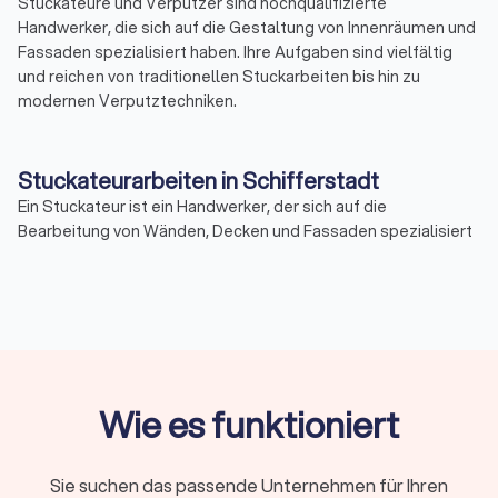
Stuckateure und Verputzer sind hochqualifizierte
Handwerker, die sich auf die Gestaltung von Innenräumen und
Fassaden spezialisiert haben. Ihre Aufgaben sind vielfältig
und reichen von traditionellen Stuckarbeiten bis hin zu
modernen Verputztechniken.
Stuckateurarbeiten in Schifferstadt
Ein Stuckateur ist ein Handwerker, der sich auf die
Bearbeitung von Wänden, Decken und Fassaden spezialisiert
hat. Zu seinen Hauptaufgaben gehört das Anbringen von
Stuckelementen, das Verputzen von Oberflächen und das
Gestalten von Innenräumen. Stuckateure setzen dabei nicht
nur handwerkliches Können, sondern auch künstlerisches
Geschick ein, um ästhetisch ansprechende Ergebnisse zu
erzielen.
Wie es funktioniert
Stuckateur Ausbildung
Um Stuckateur zu werden, ist eine spezifische Ausbildung
Sie suchen das passende Unternehmen für Ihren