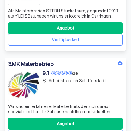
Als Meisterbetrieb STERN Stuckateure, gegründet 2019
als YILDIZ Bau, haben wir uns erfolgreich in Östringen
etabliert und einen treuen Kundenstamm aufgebaut. Mit
dem Erreichen des Meistertitels durch unseren Inhaber
Angebot
Mustafa Yildiz im Jahr 2022, haben wir uns neu positioniert
und einen entscheidenden
Verfügbarkeit
3
.
MK Malerbetrieb
9,1
(24)
Arbeitsbereich Schifferstadt
place
Wir sind ein erfahrener Malerbetrieb, der sich darauf
spezialisiert hat, Ihr Zuhause nach Ihren individuellen
Vorstellungen zu gestalten. Unsere Expertise erstreckt
sich sowohl auf Maler- als auch auf Putzarbeiten. Unser
Angebot
Ziel ist es, Ihnen nicht nur fachmännische Arbeit zu liefern,