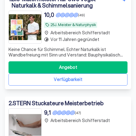
Naturkalk & Schimmelsanierung
10,0
(49)
25J. Meister & Naturphysik
local_offer
Arbeitsbereich Schifferstadt
place
Vor 11 Jahren gegründet
timelapse
Keine Chance für Schimmel. Echter Naturkalk ist
Wandbefreiung mit Sinn und Verstand: Bauphysikalisch
perfekt, optisch edel, gesundheitlich unbezahlbar. 🏛️🌿
Angebot
Verfügbarkeit
2
.
STERN Stuckateure Meisterbetrieb
9,1
(47)
Arbeitsbereich Schifferstadt
place