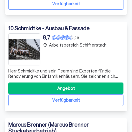
umzusetzen. Ob es sich um eine einfach
Verfügbarkeit
10
.
Schmidtke - Ausbau & Fassade
8,7
(21)
Arbeitsbereich Schifferstadt
place
Herr Schmidtke und sein Team sind Experten für die
Renovierung von Einfamilienhäusern. Sie zeichnen sich
durch ihre schnelle Reaktionszeit und ihre Fähigkeit aus,
komplexe Probleme sofort zu erkennen und effektive
Angebot
Lösungen vorzuschlagen. Ihre Professionalität zeigt sich
nicht nur in der Qualität ihr
Verfügbarkeit
Marcus Brenner (Marcus Brenner
Stuckateurbetrieb)