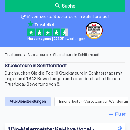
Suche
search
151 verifizierte Stuckateure in Schifferstadt
verified_user
Hervorragend
|
2732
Bewertungen
Trustlocal
Stuckateure
Stuckateure in Schifferstadt
arrow_forward_ios
arrow_forward_ios
Stuckateure in Schifferstadt
Durchsuchen Sie die Top 10 Stuckateure in Schifferstadt mit
insgesamt 1,843 Bewertungen und einer durchschnittlichen
Trustlocal-Bewertung von 8.
Alle Dienstleistungen
Innenarbeiten (Verputzen von Wänden und
filter_list
Filter
1
.
Bio-Malermeister Kai-Uwe Vogel -