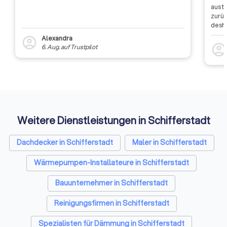
aus t
zurüc
desha
dass 
Alexandra
account_circle
auszu
account_circl
6. Aug.
auf
Trustpilot
weite
Rückm
entsc
Etwas
Auffi
Weitere Dienstleistungen in Schifferstadt
Dachdecker in Schifferstadt
Maler in Schifferstadt
Wärmepumpen-Installateure in Schifferstadt
Bauunternehmer in Schifferstadt
Reinigungsfirmen in Schifferstadt
Spezialisten für Dämmung in Schifferstadt