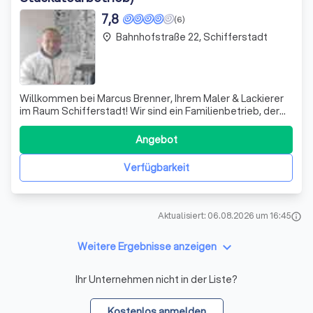
7,8
(6)
Bahnhofstraße 22, Schifferstadt
place
Willkommen bei Marcus Brenner, Ihrem Maler & Lackierer
im Raum Schifferstadt! Wir sind ein Familienbetrieb, der
sich seit seiner Gründung im Jahr 2003 stetig
weiterentwickelt hat und in der schönen Vorderpfalz fest
Angebot
etabliert ist. Unser Team besteht aus Marcus Brenner,
seinem Sohn Marcel Brenner, Cri
Verfügbarkeit
Aktualisiert: 06.08.2026 um 16:45
info
keyboard_arrow_down
Weitere Ergebnisse anzeigen
Ihr Unternehmen nicht in der Liste?
Kostenlos anmelden