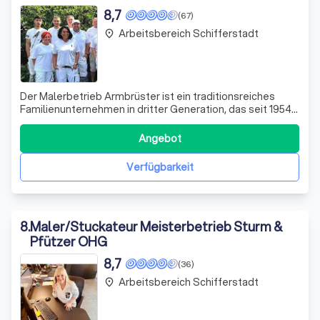
8,7
(67)
Arbeitsbereich Schifferstadt
place
Der Malerbetrieb Armbrüster ist ein traditionsreiches
Familienunternehmen in dritter Generation, das seit 1954
in Worms ansässig ist. Unser Hauptaugenmerk liegt auf
der Verschönerung und Sanierung von Gebäuden, sowohl
Angebot
im privaten als auch im gewerblichen Bereich. Mit unserer
langjährigen Erfahrung u
Verfügbarkeit
8
.
Maler/Stuckateur Meisterbetrieb Sturm &
Pfützer OHG
8,7
(36)
Arbeitsbereich Schifferstadt
place