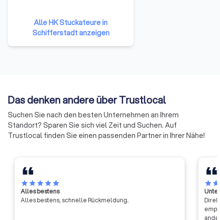
53 Handwerkskammern
angehören. Sie repräsentieren
Alle HK Stuckateure in
damit das gesamte Handwerk in
Schifferstadt anzeigen
der Bundesrepublik Deutschland.
Die Mitglieder haben sich darauf
verständigt, ihre Ressourcen zu
bündeln und neue Formen der
Zusammenarbeit zu erproben.
Auf diese Weise soll die Arbeit
Das denken andere über Trustlocal
der Handwerkskammern
effizienter und effektiver
Suchen Sie nach den besten Unternehmen an Ihrem
werden.
Standort? Sparen Sie sich viel Zeit und Suchen. Auf
Trustlocal finden Sie einen passenden Partner in Ihrer Nähe!
star
star
star
star
star
star
sta
Alles bestens
Unter
Alles bestens, schnelle Rückmeldung.
Direk
empfa
ander