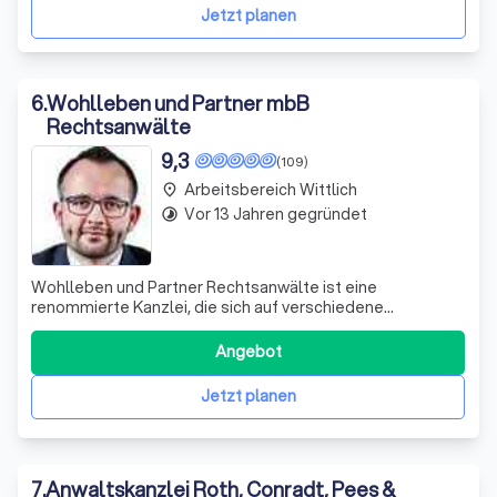
Jetzt planen
6
.
Wohlleben und Partner mbB
Rechtsanwälte
9,3
(109)
Arbeitsbereich Wittlich
place
Vor 13 Jahren gegründet
timelapse
Wohlleben und Partner Rechtsanwälte ist eine
renommierte Kanzlei, die sich auf verschiedene
Rechtsgebiete spezialisiert hat. Mit Standorten in der
Eifel-Mosel-Hunsrück-Region, insbesondere in Trier, Zell
Angebot
und Kirchberg, sind wir stolz darauf, unseren Mandanten
eine umfassende rechtliche Beratung und
Jetzt planen
7
.
Anwaltskanzlei Roth, Conradt, Pees &