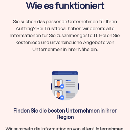
Fachanwalt:
24 Spezialisierungen in Deutschland,
Wie es funktioniert
nachgewiesene Expertise durch Fortbildungen
Kosten:
RVG-Gebühren, Stundensätze (180-350
Sie suchen das passende Unternehmen für Ihren
Euro) oder Pauschalpreise je nach Fall
Auftrag? Bei Trustlocal haben wir bereits alle
Rechtsschutz:
Prüfen Sie Versicherungsschutz
Informationen für Sie zusammengestellt. Holen Sie
oder Prozesskostenhilfe bei geringem
kostenlose und unverbindliche Angebote von
Einkommen
Unternehmen in Ihrer Nähe ein.
Wann brauche ich überhaupt einen
Rechtsanwalt?
Sie müssen nicht bei jedem rechtlichen Anliegen sofort einen
Anwalt einschalten. Bei kleineren Fragen hilft oftmals die
Erstberatung bei einer Verbraucherzentrale oder eine
gezielte Online-Recherche. Ein Rechtsanwalt unterstützt Sie
Finden Sie die besten Unternehmen in Ihrer
ganz gezielt, wenn:
Region
Sie kurzfristig eine Frist wahren müssen (zum Beispiel bei
Wir sammeln die Informationen von
allen Unternehmen
,