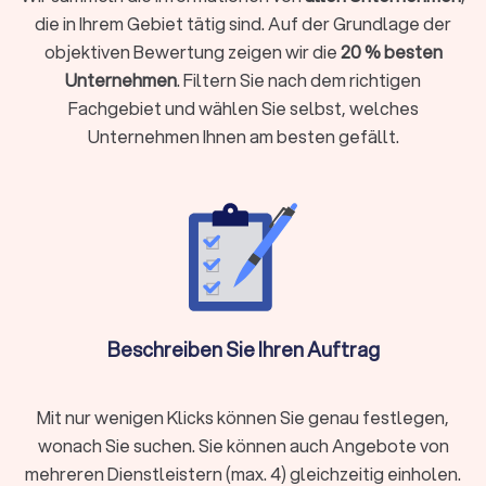
einer Kündigungsschutzklage innerhalb von drei Wochen)
die in Ihrem Gebiet tätig sind. Auf der Grundlage der
Ihr Fall rechtlich komplex ist und spezielles Fachwissen
objektiven Bewertung zeigen wir die
20 % besten
erfordert
Unternehmen
. Filtern Sie nach dem richtigen
Sie eine gerichtliche Vertretung brauchen oder eine Klage
Fachgebiet und wählen Sie selbst, welches
ansteht
Unternehmen Ihnen am besten gefällt.
Sie einen Vertrag prüfen oder aufsetzen möchten (etwa
Mietvertrag, Kaufvertrag oder Arbeitsvertrag)
Ihr Anliegen mit hohen finanziellen oder persönlichen
Risiken verbunden ist
Sie Ihre Rechte gegenüber Behörden, Arbeitgebern oder
anderen Parteien aktiv durchsetzen wollen
Holen Sie rechtzeitig juristischen Rat ein, damit Sie Fehler
vermeiden und Ihre Position stärken.
Beschreiben Sie Ihren Auftrag
Welche Aufgaben übernehmen
Mit nur wenigen Klicks können Sie genau festlegen,
Rechtsanwälte?
wonach Sie suchen. Sie können auch Angebote von
Rechtsanwälte sind weit mehr als Verteidiger vor Gericht. Sie
mehreren Dienstleistern (max. 4) gleichzeitig einholen.