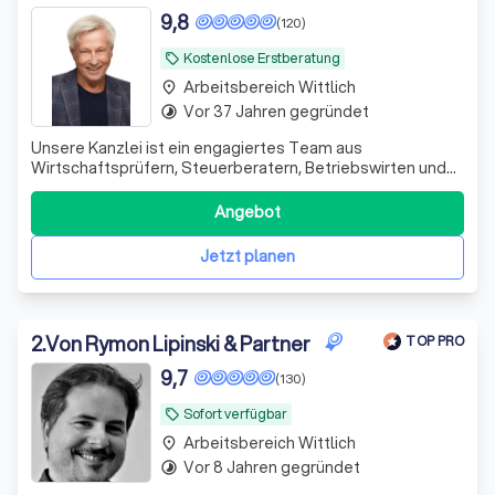
9,8
(120)
Kostenlose Erstberatung
local_offer
Arbeitsbereich Wittlich
place
Vor 37 Jahren gegründet
timelapse
Unsere Kanzlei ist ein engagiertes Team aus
Wirtschaftsprüfern, Steuerberatern, Betriebswirten und
Fachanwälten. Seit 1995 unterstützen wir unsere
Mandanten erfolgreich in schwierigen Finanzsituationen.
Angebot
Wir sehen uns nicht nur als Ansprechpartner, sondern auch
als Ratgeber und Umsetzer von Lösungen.
Jetzt planen
2
.
Von Rymon Lipinski & Partner
TOP PRO
9,7
(130)
Sofort verfügbar
local_offer
Arbeitsbereich Wittlich
place
Vor 8 Jahren gegründet
timelapse