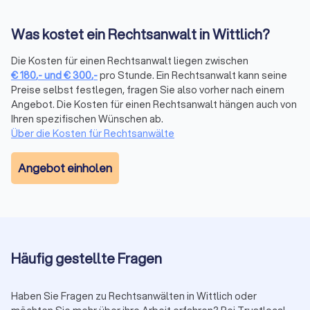
Bei Trustlocal finden Sie alle relevanten Bewertungen
gebündelt an einem Ort. Wir sammeln
Was kostet ein Rechtsanwalt in Wittlich?
Mandantenbewertungen von verschiedenen Plattformen und
fassen sie in einem übersichtlichen Trustlocal Score
Die Kosten für einen Rechtsanwalt liegen zwischen
zusammen. So sehen Sie auf einen Blick, wie andere
€
180
,-
und
€
300
,-
pro Stunde. Ein Rechtsanwalt kann seine
Mandanten die Kommunikation, Erfolgsquote und Betreuung
Preise selbst festlegen, fragen Sie also vorher nach einem
bewerten, ohne verschiedene Websites durchsuchen zu
Angebot. Die Kosten für einen Rechtsanwalt hängen auch von
müssen.
Ihren spezifischen Wünschen ab.
Über die Kosten für Rechtsanwälte
Erstberatung nutzen
Angebot einholen
Viele Anwälte bieten eine Erstberatung an, um Ihren Fall zu
besprechen. Diese ist gesetzlich auf maximal 190 € (in 2025)
plus Mehrwertsteuer (insgesamt 226,10 €) begrenzt. Einige
Kanzleien bieten auch kostenlose Kurzgespräche (15-20
Minuten) an. Nutzen Sie diese Gelegenheit, um die
Kompetenz und das persönliche Auftreten des Anwalts zu
Häufig gestellte Fragen
prüfen.
Haben Sie Fragen zu Rechtsanwälten in Wittlich oder