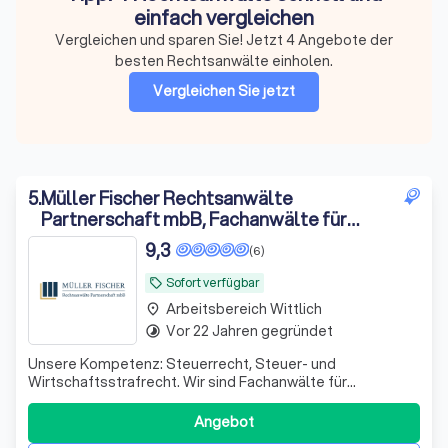
einfach vergleichen
Vergleichen und sparen Sie! Jetzt 4 Angebote der
besten Rechtsanwälte einholen.
Vergleichen Sie jetzt
5
.
Müller Fischer Rechtsanwälte
Partnerschaft mbB, Fachanwälte für
Steuerrecht und Strafrecht
9,3
(6)
Sofort verfügbar
local_offer
Arbeitsbereich Wittlich
place
Vor 22 Jahren gegründet
timelapse
Unsere Kompetenz: Steuerrecht, Steuer- und
Wirtschaftsstrafrecht. Wir sind Fachanwälte für
Steuerrecht und Strafrecht und beraten an der
Schnittstelle zwischen Steuerrecht und Steuerstrafrecht.
Angebot