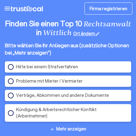
menu
Firma registrieren
Finden Sie einen Top 10
Rechtsanwalt
in
Wittlich
Ort ändern
edit
Bitte wählen Sie Ihr Anliegen aus (zusätzliche Optionen
bei „Mehr anzeigen")
Hilfe bei einem Strafverfahren
Probleme mit Mieter / Vermieter
Verträge, Abkommen und andere Dokumente
Kündigung & Arbeitsrechtlicher Konflikt
(Arbeitnehmer)
Mehr anzeigen
add