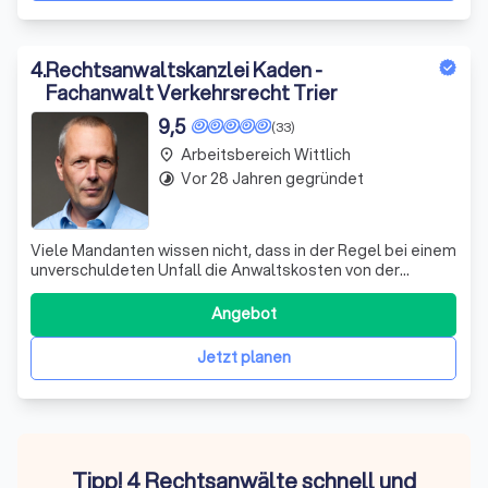
4
.
Rechtsanwaltskanzlei Kaden -
Fachanwalt Verkehrsrecht Trier
9,5
(33)
Arbeitsbereich Wittlich
place
Vor 28 Jahren gegründet
timelapse
Viele Mandanten wissen nicht, dass in der Regel bei einem
unverschuldeten Unfall die Anwaltskosten von der
gegnerischen Versicherung zu tragen sind. Aktuell kann
man in der Presse mitverfolgen, dass Versicherungen
Angebot
immer wieder versuchen, Unfälle ohne die Einschaltung
von Rechtsanwälten zu reguliere
Jetzt planen
Tipp! 4 Rechtsanwälte schnell und