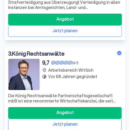
Strafverteidigung aus Überzeugung! Verteidigung in allen
Instanzen bei Amtsgerichten, Land- und
Oberlandesgerichten, sowie dem BGH. Direkter Kontakt,
große Erfahrung, 24/7 erreichbar!
Angebot
Jetzt planen
3
.
König Rechtsanwälte
9,7
(67)
Arbeitsbereich Wittlich
place
Vor 68 Jahren gegründet
timelapse
Die König Rechtsanwälte Partnerschaftsgesellschaft
mbB ist eine renommierte Wirtschaftskanzlei, die seit
ihrer Gründung im Jahr 1957 einen hervorragenden Ruf in
der Rechtsbranche genießt. Mit einem Team von 14
Angebot
Rechtsanwälten und 16 Fachanwaltschaften bieten wir
Ihnen eine kompetente, spezialisierte
Jetzt planen