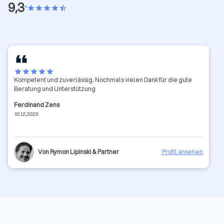
9,3
•
star
star
star
star
star_half
star
star
star
star
star
Kompetent und zuverlässig. Nochmals vielen Dank für die gute
Beratung und Unterstützung
Ferdinand Zens
10.12.2025
Von Rymon Lipinski & Partner
Profil ansehen