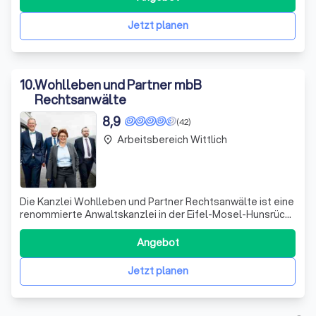
sensible und empathische Betreuung benötigen. Dabei
gelingt es ihr, den nötigen Absta
Jetzt planen
10
.
Wohlleben und Partner mbB
Rechtsanwälte
8,9
(42)
Arbeitsbereich Wittlich
place
Die Kanzlei Wohlleben und Partner Rechtsanwälte ist eine
renommierte Anwaltskanzlei in der Eifel-Mosel-Hunsrück-
Region mit Standorten in Trier, Zell und Kirchberg. Wir sind
spezialisierte Rechtsanwälte und Fachanwälte, die sich
Angebot
durch höchste fachliche Expertise, konsequente
fachanwaltschaftliche Spe
Jetzt planen