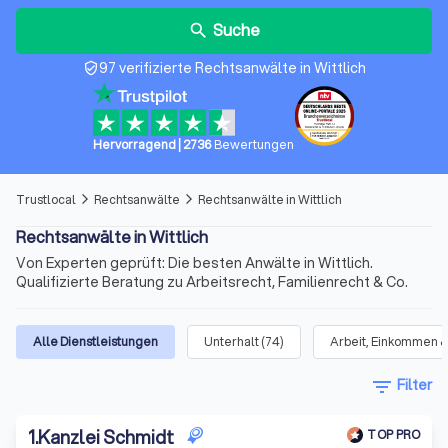
Suche
search
97 verifizierte Rechtsanwälte in Wittlich
verified_user
Hervorragend
|
2736
Bewertungen
Trustlocal
Rechtsanwälte
Rechtsanwälte in Wittlich
arrow_forward_ios
arrow_forward_ios
Rechtsanwälte in Wittlich
Von Experten geprüft: Die besten Anwälte in Wittlich.
Qualifizierte Beratung zu Arbeitsrecht, Familienrecht & Co.
Alle Dienstleistungen
Unterhalt
(
74
)
Arbeit, Einkommen &
filter_list
Filter
1
.
Kanzlei Schmidt
TOP PRO