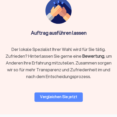
Fall. Diese Schritte helfen Ihnen bei der Suche:
Rechtsgebiet identifizieren
Definieren Sie klar, welches Rechtsgebiet betroffen ist.
Arbeitsrecht, Familienrecht, Mietrecht, Strafrecht und andere
Auftrag ausführen lassen
Bereiche erfordern jeweils spezialisiertes Wissen. Ein
Fachanwalt hat zusätzliche Qualifikationen und
nachgewiesene Erfahrung in seinem Gebiet.
Der lokale Spezialist Ihrer Wahl wird für Sie tätig.
Zufrieden? Hinterlassen Sie gerne eine
Bewertung
, um
Anderen Ihre Erfahrung mitzuteilen. Zusammen sorgen
Regionale oder überregionale Suche
wir so für mehr Transparenz und Zufriedenheit im und
Für viele Mandate ist ein Anwalt in Ihrer Nähe praktisch,
nach dem Entscheidungsprozess.
insbesondere wenn persönliche Treffen oder
Gerichtstermine vor Ort anstehen. Bei hochspezialisierten
Fragen kann auch ein überregionaler Experte sinnvoll sein, da
viel Kommunikation heute digital abläuft.
Vergleichen Sie jetzt
Bewertungen prüfen