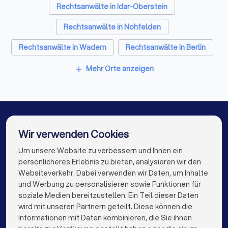
Diese Unterlagen sollten Sie mitbringen
Rechtsanwälte in Idar-Oberstein
Alle relevanten Dokumente (Verträge, Kündigungen,
Rechtsanwälte in Nohfelden
Mahnungen, Gerichtsbescheide etc.)
Chronologische Übersicht der Ereignisse
Rechtsanwälte in Wadern
Rechtsanwälte in Berlin
Korrespondenz mit der Gegenseite
Rechtsanwälte in Hamburg
Mehr Orte anzeigen
add
Beweismittel (E-Mails, Fotos, Zeugenaussagen)
Rechtsanwälte in München
Rechtsanwälte in Köln
Ihre konkreten Fragen und Ziele
Rechtsanwälte in Frankfurt am Main
Diese Fragen sollten Sie stellen
Rechtsanwälte in Stuttgart
Wir verwenden Cookies
Rechtsanwälte in Düsseldorf
Um unsere Website zu verbessern und Ihnen ein
Die besten Rechtsanwälte für Sie
persönlicheres Erlebnis zu bieten, analysieren wir den
✓
Haben Sie Erfahrung mit ähnlichen Fällen?
Rechtsanwälte in Dortmund
Websiteverkehr. Dabei verwenden wir Daten, um Inhalte
info@trustlocal.de
und Werbung zu personalisieren sowie Funktionen für
✓
Rechtsanwälte in Essen
Rechtsanwälte in Bremen
Wie schätzen Sie meine Erfolgsaussichten ein?
soziale Medien bereitzustellen. Ein Teil dieser Daten
wird mit unseren Partnern geteilt. Diese können die
Rechtsanwälte in Nürnberg
✓
Welche Strategie empfehlen Sie?
Informationen mit Daten kombinieren, die Sie ihnen