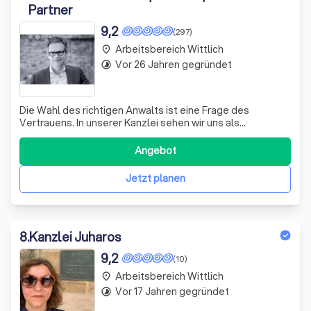
Partner
9,2
(297)
Arbeitsbereich Wittlich
place
Vor 26 Jahren gegründet
timelapse
Die Wahl des richtigen Anwalts ist eine Frage des
Vertrauens. In unserer Kanzlei sehen wir uns als
kompetente Rechtsdienstleister, die sich Ihrem
juristischen Anliegen mit größter Sorgfalt widmen. Unser
Angebot
Beruf ist das Recht, unser Dienst gilt dem Mandanten und
unsere Leistung dient der Durchsetzung I
Jetzt planen
8
.
Kanzlei Juharos
9,2
(10)
Arbeitsbereich Wittlich
place
Vor 17 Jahren gegründet
timelapse