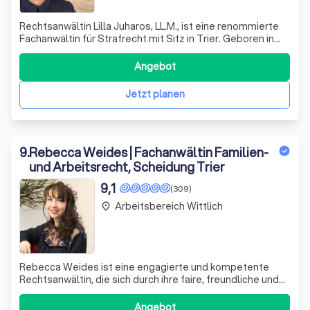
Rechtsanwältin Lilla Juharos, LL.M., ist eine renommierte
Fachanwältin für Strafrecht mit Sitz in Trier. Geboren in
Budapest, Ungarn, bringt sie ihre mehrsprachigen
Fähigkeiten und ihr umfangreiches Wissen bei
Angebot
grenzüberschreitenden Sachvershalten in ihre Arbeit ein.
Sie hat sich auf strafrechtliche
Jetzt planen
9
.
Rebecca Weides | Fachanwältin Familien-
und Arbeitsrecht, Scheidung Trier
9,1
(309)
Arbeitsbereich Wittlich
place
Rebecca Weides ist eine engagierte und kompetente
Rechtsanwältin, die sich durch ihre faire, freundliche und
fachlich versierte Arbeitsweise auszeichnet. Oftmals
arbeitet sie mit beeinträchtigten Menschen, die eine
Angebot