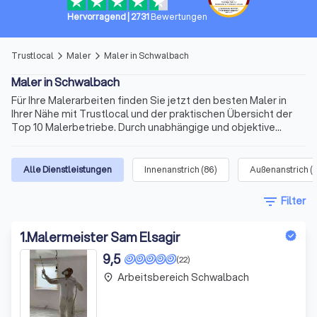
Hervorragend
|
2731
Bewertungen
Trustlocal
Maler
Maler in Schwalbach
arrow_forward_ios
arrow_forward_ios
Maler in Schwalbach
Für Ihre Malerarbeiten finden Sie jetzt den besten Maler in
Ihrer Nähe mit Trustlocal und der praktischen Übersicht der
Top 10 Malerbetriebe. Durch unabhängige und objektive
Bewertungen von echten Kunden erhalten Sie vielfältige
Informationen schon vor der ersten Kontaktaufnahme. Maler
in Schwalbach gibt es viele. Doch die Anforderungen können
Alle Dienstleistungen
Innenanstrich
(
86
)
Außenanstrich
(
abweichen. So informieren wir Sie auch über
Spezialisierungen der Anbieter, die in übersichtlichen Profilen
filter_list
Filter
ihre Expertise zu Malerarbeiten in Innen- und Außenbereichen
oder Spezialaufträge als Maler und Lackierer in Schwalbach
und Umgebung präsentieren.
1
.
Malermeister Sam Elsagir
9,5
(22)
Arbeitsbereich Schwalbach
place