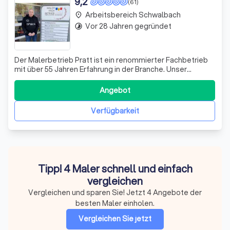
9,2
(61)
Arbeitsbereich Schwalbach
place
Vor 28 Jahren gegründet
timelapse
Der Malerbetrieb Pratt ist ein renommierter Fachbetrieb
mit über 55 Jahren Erfahrung in der Branche. Unser
Angebot umfasst ein breites Spektrum an
Dienstleistungen, darunter Maler-, Lackier- und
Angebot
Tapezierarbeiten, Fassadenanstriche, Wärmedämm-
Systeme, Trockenbau, Bodenbelagsarbeiten sowie Innen-
Verfügbarkeit
und
Tipp! 4 Maler schnell und einfach
vergleichen
Vergleichen und sparen Sie! Jetzt 4 Angebote der
besten Maler einholen.
Vergleichen Sie jetzt