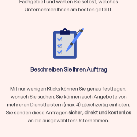
und der gewählten Farbqualität. Zusätzliche Leistungen wie
Fachgebiet und wählen Sie selbst, welches
Spachtel- und Grundierungsarbeiten oder
Tapezieren
können
Unternehmen Ihnen am besten gefällt.
die Gesamtkosten entsprechend beeinflussen.
Wie finden Sie den richtigen Maler in
Schwalbach?
Doch welche Aspekte helfen bei der Auswahl des passenden
Anstreichers? Nutzen Sie unsere Tipps, um den besten
Anbieter für Ihren Malerbedarf zu finden. Bei der Suche nach
Beschreiben Sie Ihren Auftrag
einem qualifizierten Handwerker für Ihre Malerarbeit sollten
Sie auf die folgenden Faktoren achten:
Expertise für Innen- und Außenbereiche
Erfahrung und Qualifikation
Mit nur wenigen Klicks können Sie genau festlegen,
Bewertungen
wonach Sie suchen. Sie können auch Angebote von
Auftragsarten für den Malerbetrieb
mehreren Dienstleistern (max. 4) gleichzeitig einholen.
Arbeitszeit bei Malerarbeiten
Sie senden diese Anfragen
sicher, direkt und kostenlos
an die ausgewählten Unternehmen.
Expertise für Innen- und Außenbereiche
Malerarbeiten im Innenraum haben andere Voraussetzungen