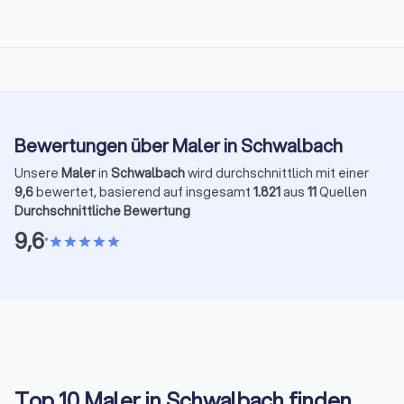
Bewertungen über Maler in Schwalbach
Unsere
Maler
in
Schwalbach
wird durchschnittlich mit einer
9,6
bewertet, basierend auf insgesamt
1.821
aus
11
Quellen
Durchschnittliche Bewertung
9,6
•
star
star
star
star
star
Top 10 Maler in Schwalbach finden