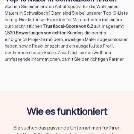
Suchen Sie einen ersten Anhaltspunkt für die Wahl eines
Malers in Schwalbach? Dann sind Sie bei unserer Top 10-Liste
richtig. Hier listen wir Experten für Malerarbeiten mit einem
durchschnittlichen
Trustlocal-Score von 8.2
auf. Insgesamt
1,820 Bewertungen von echten Kunden
, die bereits
erfolgreich Projekte mit dem jeweiligen Maler abgeschlossen
haben, sowie Reaktionszeit und ein ausgefülltes Profil
bestimmen diesen Score. Zusätzlich bieten wir Ihnen
umfassende Informationen, damit Sie den richtigen Partner
für Ihre Malerarbeiten finden.
Die besten Maler und Lackierer in
Schwalbach
Maler und Lackierer können als Malerbetrieb ein breites
Wie es funktioniert
Spektrum an Arbeiten im Innen- und Außenbereich abdecken,
aber auch auf spezielle Malerarbeiten spezialisiert sein. Es
geht um mehr als nur den Farbanstrich von Haus und
Sie suchen das passende Unternehmen für Ihren
Zimmerwänden oder das Tapezieren. Die Gestaltung kann