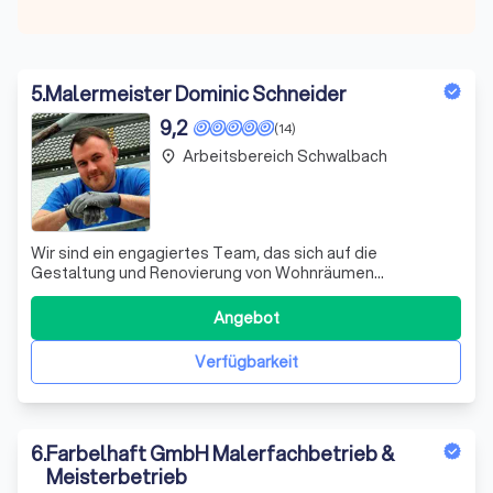
5
.
Malermeister Dominic Schneider
9,2
(14)
Arbeitsbereich Schwalbach
place
Wir sind ein engagiertes Team, das sich auf die
Gestaltung und Renovierung von Wohnräumen
spezialisiert hat. Mit Leidenschaft und Präzision widmen
wir uns der Verwandlung Ihrer vier Wände. Unser Angebot
Angebot
umfasst eine breite Palette an Maler-, Boden- und
Verputzarbeiten, wobei wir stets auf höchste Qu
Verfügbarkeit
6
.
Farbelhaft GmbH Malerfachbetrieb &
Meisterbetrieb