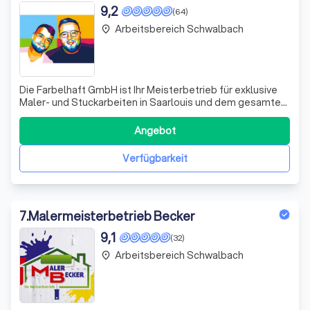
9,2
(64)
Arbeitsbereich Schwalbach
place
Die Farbelhaft GmbH ist Ihr Meisterbetrieb für exklusive
Maler- und Stuckarbeiten in Saarlouis und dem gesamten
Saarland. Wir bieten maßgeschneiderte Farb- und
Materialkonzepte für gehobene Ansprüche und setzen
Angebot
innovative Techniken für zeitlose Eleganz ein. Unsere
Leistungen umfassen unter anderem:
Verfügbarkeit
7
.
Malermeisterbetrieb Becker
9,1
(32)
Arbeitsbereich Schwalbach
place