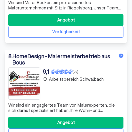
Wir sind Maler Becker, ein professionelles
Malerunternehmen mit Sitz in Riegelsberg. Unser Team
besteht aus erfahrenen Fachleuten, die sich durch ihre
Leidenschaft für Farben und Design auszeichnen. Wir sind
Angebot
stolz darauf, unseren Kunden ein breites Spektrum an
Dienstleistungen anbieten zu können, vo
Verfügbarkeit
8
.
HomeDesign - Malermeisterbetrieb aus
Bous
9,1
(27)
Arbeitsbereich Schwalbach
place
Wir sind ein engagiertes Team von Malerexperten, die
sich darauf spezialisiert haben, Ihre Wohn- und
Arbeitsräume mit Farbe zum Leben zu erwecken. Vor
Beginn der Malerarbeiten beraten wir Sie ausführlich, um
Angebot
Ihre individuellen Farbwünsche zu erfüllen und die
passenden Farben dafür auszuwählen. Dabei