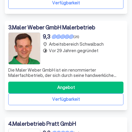
Ihrer Wünsche. Wir nehmen uns die Z
Verfügbarkeit
3
.
Maler Weber GmbH Malerbetrieb
9,3
(25)
Arbeitsbereich Schwalbach
place
Vor 29 Jahren gegründet
timelapse
Die Maler Weber GmbH ist ein renommierter
Malerfachbetrieb, der sich durch seine handwerkliche
Präzision und kreative Raumgestaltung auszeichnet.
Unser Expertenteam, bestehend aus qualifizierten Malern
Angebot
und Lackierern, ist spezialisiert auf individuelle Innen- und
Außenanstriche sowie auf solide Fass
Verfügbarkeit
4
.
Malerbetrieb Pratt GmbH