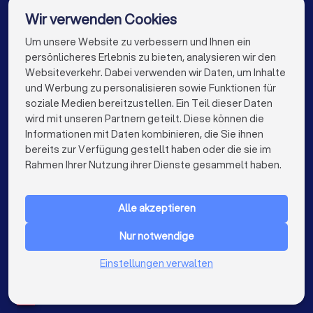
Maler in Düsseldorf
Maler in Dortmund
Wir verwenden Cookies
Maler in Essen
Maler in Bremen
Um unsere Website zu verbessern und Ihnen ein
Die besten Maler für Sie
persönlicheres Erlebnis zu bieten, analysieren wir den
Maler in Nürnberg
Maler in Dresden
Websiteverkehr. Dabei verwenden wir Daten, um Inhalte
info@trustlocal.de
und Werbung zu personalisieren sowie Funktionen für
Maler in Hannover
Maler in Leipzig
soziale Medien bereitzustellen. Ein Teil dieser Daten
wird mit unseren Partnern geteilt. Diese können die
Maler in Duisburg
Maler in Bochum
Informationen mit Daten kombinieren, die Sie ihnen
bereits zur Verfügung gestellt haben oder die sie im
Maler in Wuppertal
Maler in Bielefeld
keyboard_arrow_down
FÜR PRIVATPERSONEN
Rahmen Ihrer Nutzung ihrer Dienste gesammelt haben.
Maler in Bonn
Maler in Münster
keyboard_arrow_down
FÜR FIRMEN
Maler in der Nähe
Alle akzeptieren
keyboard_arrow_down
ÜBER TRUSTLOCAL
Nur notwendige
LAND
Niederlande
Einstellungen verwalten
Belgien
Deutschland
Spanien