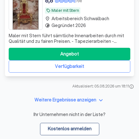
8,8
(5)
Maler mit Stern
local_offer
Arbeitsbereich Schwalbach
place
Gegründet 2026
timelapse
Maler mit Stern führt sämtliche Innenarbeiten durch mit
Qualität und zu fairen Preisen. - Tapezierarbeiten -
Anstricharbeiten - Bodenverlegung von Laminat ect
Angebot
Verfügbarkeit
Aktualisiert: 05.08.2026 um 18:11
info
keyboard_arrow_down
Weitere Ergebnisse anzeigen
Ihr Unternehmen nicht in der Liste?
Kostenlos anmelden