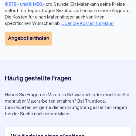
kostenlose Kostenvoranschläge bei den Anbietern Ihrer Wahl
€
579
,-
und
€
1450
,-
pro Stunde. Ein Maler kann seine Preise
einholen. So können Sie anhand der Angebote entscheiden,
selbst festlegen, fragen Sie also vorher nach einem Angebot.
welcher Maler für Sie in Frage kommt.
Die Kosten für einen Maler hängen auch von Ihren
Bei Trustlocal bieten wir eine schnelle Auswahl kompetenter
spezifischen Wünschen ab.
Über die Kosten für Maler
Experten für Handwerk und Dienstleistung. Die Nutzung ist
einfach über verschiedene Filter wie
Expertise, Region oder
Angebot einholen
Fachbereich
möglich. Finden Sie schnell Experten mit
Spezialisierung und kompetente Meisterbetriebe für
Malerarbeiten jeder Art. Ihre Suche nach einem Maler wird
somit zum Kinderspiel, das durch unsere Bewertungen für
Transparenz und Klarheit
sorgt.
Häufig gestellte Fragen
Haben Sie Fragen zu Malern in Schwalbach oder möchten Sie
mehr über Malerarbeiten erfahren? Bei Trustlocal
beantworten wir gerne die am häufigsten gestellten Fragen
bei der Suche nach einem Maler.