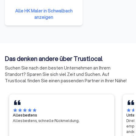
53 Handwerkskammern
angehören. Sie repräsentieren
Alle HK Maler in Schwalbach
damit das gesamte Handwerk in
anzeigen
der Bundesrepublik Deutschland.
Die Mitglieder haben sich darauf
verständigt, ihre Ressourcen zu
bündeln und neue Formen der
Zusammenarbeit zu erproben.
Auf diese Weise soll die Arbeit
Das denken andere über Trustlocal
der Handwerkskammern
effizienter und effektiver
Suchen Sie nach den besten Unternehmen an Ihrem
werden.
Standort? Sparen Sie sich viel Zeit und Suchen. Auf
Trustlocal finden Sie einen passenden Partner in Ihrer Nähe!
star
star
star
star
star
star
sta
Alles bestens
Unter
Alles bestens, schnelle Rückmeldung.
Direk
empfa
ander