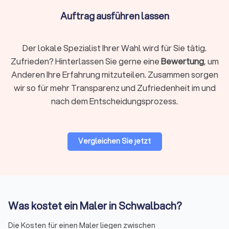
So erhalten Sie offene, unabhängige und transparente
Auftrag ausführen lassen
Meinungen zu den Erfahrungen mit dem Malerbetrieb Ihrer
Vorauswahl. Nutzen Sie die Kommentare anderer Kunden, um
Ihre Auswahl für einen passenden Maler in Ihrer Nähe zu
Der lokale Spezialist Ihrer Wahl wird für Sie tätig.
treffen.
Zufrieden? Hinterlassen Sie gerne eine
Bewertung
, um
Anderen Ihre Erfahrung mitzuteilen. Zusammen sorgen
Arbeitszeit bei Malerarbeiten
wir so für mehr Transparenz und Zufriedenheit im und
Der Arbeitszeitaufwand kann variieren. Das Streichen eines
nach dem Entscheidungsprozess.
Zimmers ist oft in wenigen Stunden erledigt. Auch sonst ist
die Zeitersparnis im Vergleich zur Eigenleistung erheblich. Je
nach Projekt erfolgt die Arbeit über ein vereinbartes
Stundenkontingent oder die Abrechnung nach Aufwand.
Vergleichen Sie jetzt
Den geeigneten Maler mit Trustlocal finden
Wenn Sie einen Maler in Schwalbach suchen, finden Sie über
Trustlocal ganz einfach potenzielle Unternehmen für Ihr
Was kostet ein Maler in Schwalbach?
Wunschprojekt. Vereinfachen Sie den Prozess, indem Sie die
Profile durchstöbern oder direkt über unser Portal vier
Die Kosten für einen Maler liegen zwischen