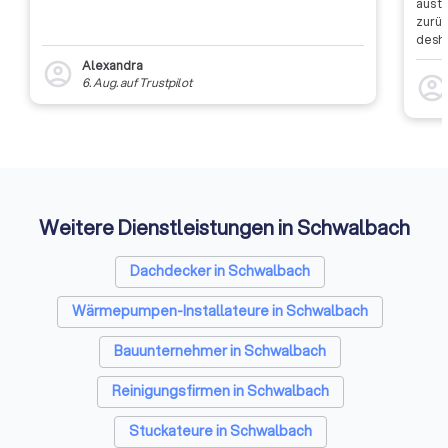
aus t
zurüc
desha
dass 
Alexandra
account_circle
auszu
account_circl
6. Aug.
auf
Trustpilot
weite
Rückm
entsc
Etwas
Auffi
Weitere Dienstleistungen in Schwalbach
Dachdecker in Schwalbach
Wärmepumpen-Installateure in Schwalbach
Bauunternehmer in Schwalbach
Reinigungsfirmen in Schwalbach
Stuckateure in Schwalbach