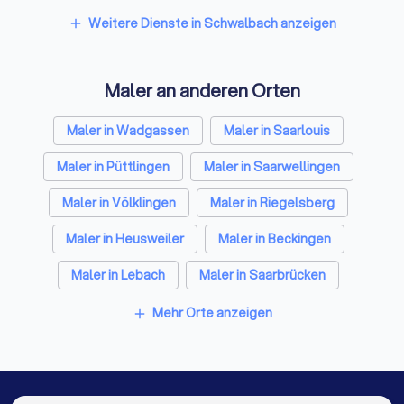
Spezialisten für Dämmung in Schwalbach
Weitere Dienste in Schwalbach anzeigen
add
Umzugsunternehmen in Schwalbach
Maler an anderen Orten
Kammerjäger in Schwalbach
Sicherheitstechniker in Schwalbach
Maler in Wadgassen
Maler in Saarlouis
Trockenbauer in Schwalbach
Maler in Püttlingen
Maler in Saarwellingen
Sanitärinstallateure in Schwalbach
Maler in Völklingen
Maler in Riegelsberg
Fliesenleger in Schwalbach
Maler in Heusweiler
Maler in Beckingen
Fensterbauer in Schwalbach
Maler in Lebach
Maler in Saarbrücken
Bodenleger in Schwalbach
Maler in Berlin
Maler in Hamburg
Mehr Orte anzeigen
add
Maler in München
Maler in Köln
Maler in Frankfurt am Main
Maler in Stuttgart