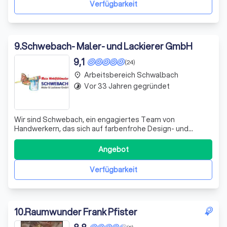
Verfügbarkeit
9
.
Schwebach- Maler- und Lackierer GmbH
9,1
(24)
Arbeitsbereich Schwalbach
place
Vor 33 Jahren gegründet
timelapse
Wir sind Schwebach, ein engagiertes Team von
Handwerkern, das sich auf farbenfrohe Design- und
Malerarbeiten spezialisiert hat. Mit unserer Expertise in
Marmorino Naturale, einer Dekor-Kalkputztechnik,
Angebot
schaffen wir einzigartige Innen- und Außendesigns. Unser
Handwerk geht jedoch über die Malerei hin
Verfügbarkeit
10
.
Raumwunder Frank Pfister