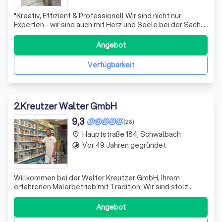
"Kreativ, Effizient & Professionell Wir sind nicht nur
Experten - wir sind auch mit Herz und Seele bei der Sache.
Mit langjähriger Erfahrung und einer leidenschaftlichen
Hingabe zur kreativen Gestaltung setzt sich unser kleines
Angebot
Team für höchste Qualität und die Zufriedenheit unserer
Kunden ein. Unse
Verfügbarkeit
2
.
Kreutzer Walter GmbH
9,3
(26)
Hauptstraße 184, Schwalbach
place
Vor 49 Jahren gegründet
timelapse
Willkommen bei der Walter Kreutzer GmbH, Ihrem
erfahrenen Malerbetrieb mit Tradition. Wir sind stolz
darauf, unseren Kunden eine individuelle Beratung und
hochwertige Handwerksleistungen zu bieten. Unser Fokus
Angebot
liegt auf der persönlichen Betreuung und der Erfüllung