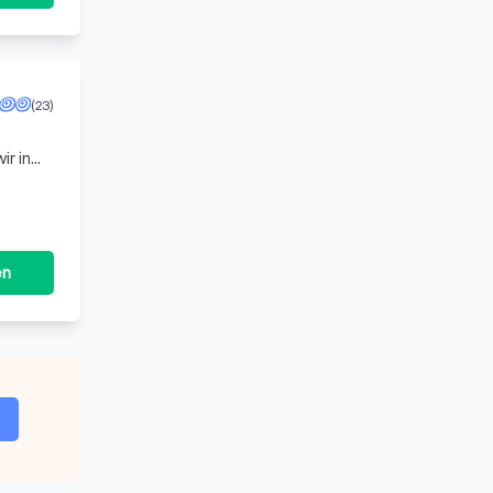
(23)
ten und
en