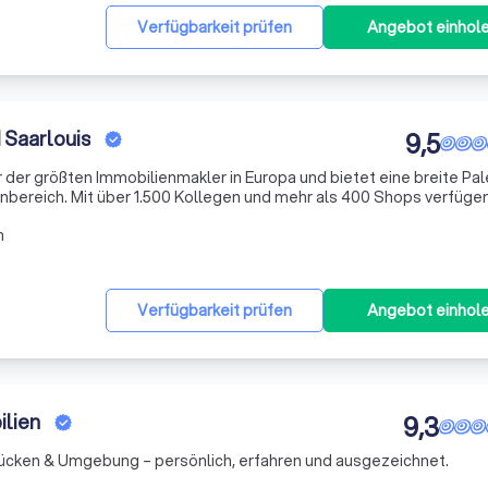
Verfügbarkeit prüfen
Angebot einhol
Saarlouis
9,5
 der größten Immobilienmakler in Europa und bietet eine breite Pal
nbereich. Mit über 1.500 Kollegen und mehr als 400 Shops verfügen
erk und exzellente Kontakte zu kaufkräftigen Interessenten. Unse
n
Verfügbarkeit prüfen
Angebot einhol
ilien
9,3
rücken & Umgebung – persönlich, erfahren und ausgezeichnet.