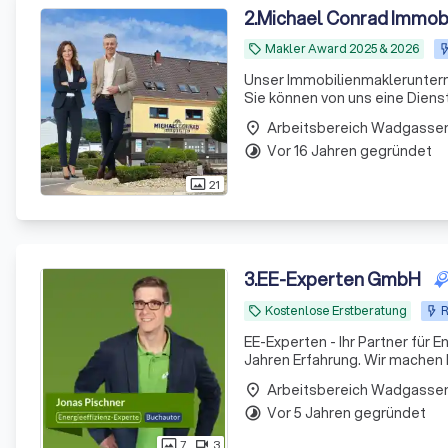
2
.
Michael Conrad Immobi
Makler Award 2025 & 2026
local_offer
Unser Immobilienmakleruntern
Sie können von uns eine Dienstleist
Erfahrung und umfangreichem 
Arbeitsbereich Wadgasse
place
K
Vor 16 Jahren gegründet
timelapse
21
photo_size_select_actual
3
.
EE-Experten GmbH
Kostenlose Erstberatung
R
local_offer
EE-Experten - Ihr Partner für 
Jahren Erfahrung. Wir machen I
Arbeitsbereich Wadgasse
place
Vor 5 Jahren gegründet
timelapse
7
3
photo_size_select_actual
videocam