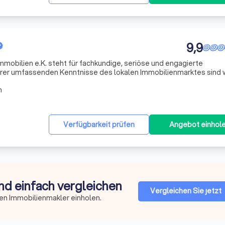
9,9
mobilien e.K. steht für fachkundige, seriöse und engagierte
geschneiderte Lösungen anzubieten. Wir kennen die Besonderhei
n
Verfügbarkeit prüfen
Angebot einhol
nd einfach vergleichen
Vergleichen Sie jetzt
en Immobilienmakler einholen.