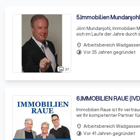
5
.
Immobilien Mundanjohl
Jörn Mundanjohl, Immobilien Mu
sich im Laufe der Jahre durch
Arbeitsbereich Wadgasse
place
Vor 25 Jahren gegründet
timelapse
37
photo_size_select_actual
6
.
IMMOBILIEN RAUE (IVD
Immobilien Raue ist Ihr vertr
wir Ihr kompetenter Partner f
aus erfahrenen Immobilienexpe
Arbeitsbereich Wadgasse
auszeichnen
place
Vor 41 Jahren gegründet
timelapse