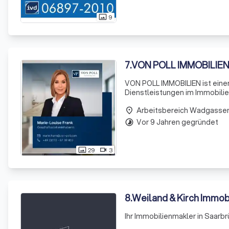
9
photo_size_select_actual
7
.
VON POLL IMMOBILIEN 
VON POLL IMMOBILIEN ist einer
Dienstleistungen im Immobilie
über ein weitreichendes Netzw
Arbeitsbereich Wadgasse
place
Vor 9 Jahren gegründet
timelapse
29
3
photo_size_select_actual
videocam
8
.
Weiland & Kirch Immob
Ihr Immobilienmakler in Saarb