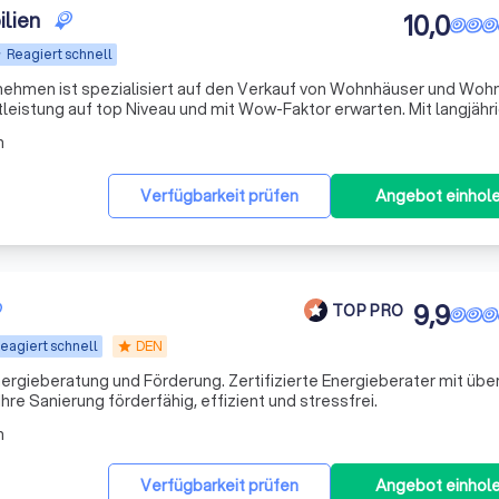
lien
10,0
Reagiert schnell
ehmen ist spezialisiert auf den Verkauf von Wohnhäuser und Woh
ung auf top Niveau und mit Wow-Faktor erwarten. Mit langjähriger
Fachwissen in der Immobilienbranche bieten wir unseren anspruch
n
Verfügbarkeit prüfen
Angebot einhol
9,9
TOP PRO
eagiert schnell
DEN
star
Energieberatung und Förderung. Zertifizierte Energieberater mit übe
hre Sanierung förderfähig, effizient und stressfrei.
n
Verfügbarkeit prüfen
Angebot einhol