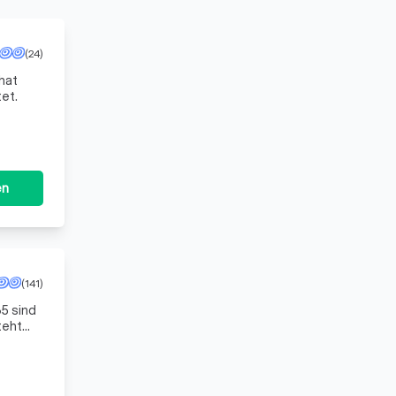
(24)
hat
et.
en
(141)
5 sind
teht