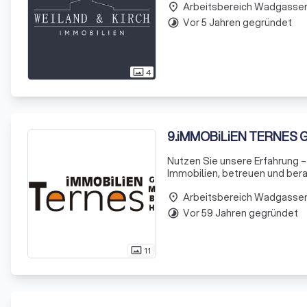
Arbeitsbereich Wadgasse
place
Vor 5 Jahren gegründet
timelapse
4
photo_size_select_actual
9
.
iMMOBiLiEN TERNES
Nutzen Sie unsere Erfahrung – 
Immobilien, betreuen und berate
gebündeltes Wissen und die Er
Arbeitsbereich Wadgasse
Wohnu
place
Vor 59 Jahren gegründet
timelapse
11
photo_size_select_actual