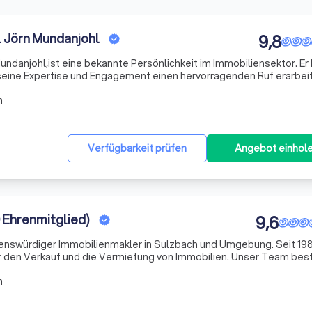
 Jörn Mundanjohl
9,8
ndanjohl,ist eine bekannte Persönlichkeit im Immobiliensektor. Er 
 seine Expertise und Engagement einen hervorragenden Ruf erarbeit
n
Verfügbarkeit prüfen
Angebot einhol
 Ehrenmitglied)
9,6
auenswürdiger Immobilienmakler in Sulzbach und Umgebung. Seit 198
ür den Verkauf und die Vermietung von Immobilien. Unser Team bes
rten, die sich durch ihre Marktkenntnisse und ihr Engagement
n