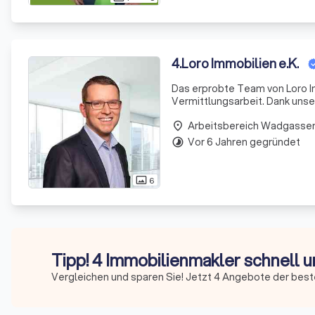
4
.
Loro Immobilien e.K.
Das erprobte Team von Loro Im
Vermittlungsarbeit. Dank unserer umfassenden Kenntnisse des lokalen Immobilienmarktes sind wir in
der Lage, unseren Kunden maß
Arbeitsbereich Wadgasse
Potenziale der
place
Vor 6 Jahren gegründet
timelapse
6
photo_size_select_actual
Tipp! 4 Immobilienmakler schnell u
Vergleichen und sparen Sie! Jetzt 4 Angebote der best