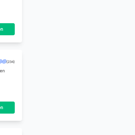
en
(234)
ten
- und
en