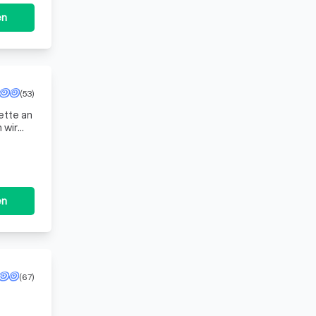
en
(53)
ette an
 wir
r Hau
en
(67)