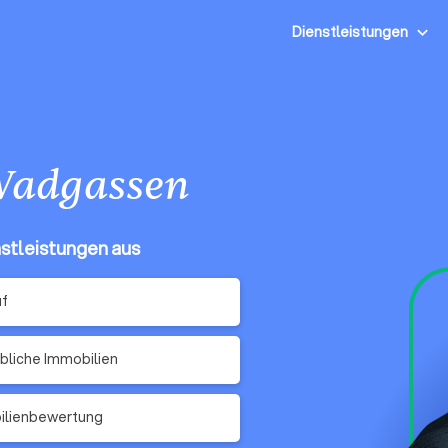
Dienstleistungen
adgassen
nstleistungen aus
uf
liche Immobilien
ilienbewertung