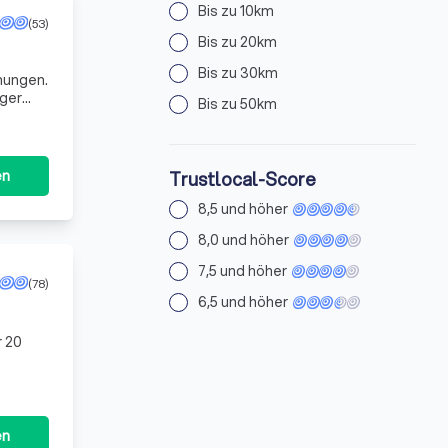
Bis zu 10km
(53)
Bis zu 20km
Bis zu 30km
nungen.
Bis zu 50km
svollen
en
Trustlocal-Score
8,5 und höher
8,0 und höher
7,5 und höher
(78)
6,5 und höher
r 20
en