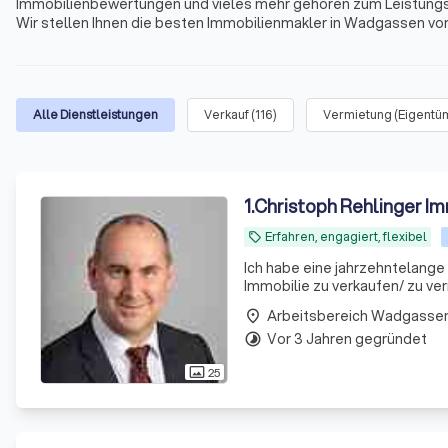
Immobilienbewertungen und vieles mehr gehören zum Leistungspo
Wir stellen Ihnen die besten Immobilienmakler in Wadgassen vo
Immobilienmaklern in Ihrer Nähe. Profitieren Sie von unseren übe
Kundenbewertungen zu die besten Immobilienmaklern in Wadga
Alle Dienstleistungen
Verkauf
(
116
)
Vermietung (Eigentü
1
.
Christoph Rehlinger I
Erfahren, engagiert, flexibel
local_offer
Ich habe eine jahrzehntelange Erfahrun
Immobilie zu verkaufen/ zu ver
Arbeitsbereich Wadgasse
place
Vor 3 Jahren gegründet
timelapse
25
photo_size_select_actual