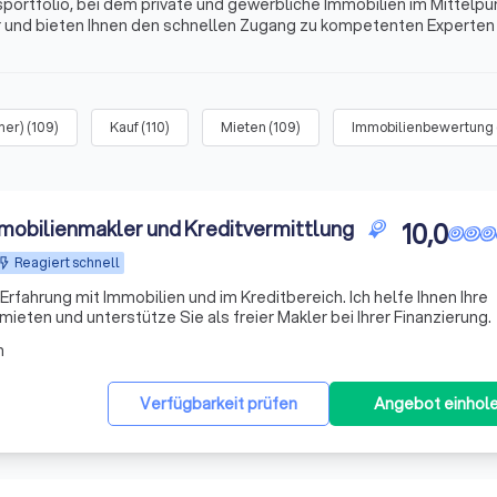
rtfolio, bei dem private und gewerbliche Immobilien im Mittelpu
r und bieten Ihnen den schnellen Zugang zu kompetenten Experten
rsichtlichen Listen, den aussagekräftigen Profilen und echten
ssen.
mer)
(
109
)
Kauf
(
110
)
Mieten
(
109
)
Immobilienbewertung
mmobilienmakler und Kreditvermittlung
10,0
Reagiert schnell
g mit Immobilien und im Kreditbereich. Ich helfe Ihnen Ihre
mieten und unterstütze Sie als freier Makler bei Ihrer Finanzierung.
n
Verfügbarkeit prüfen
Angebot einhol