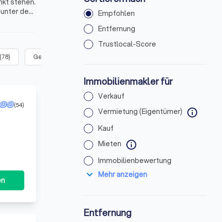
nkt stehen.
 unter den
Empfohlen
Entfernung
Trustlocal-Score
(
78
)
Gewerbliche Immobilien
(
79
)
Immobilienmakler für
Verkauf
(54)
Vermietung (Eigentümer)
info
Kauf
Mieten
info
Immobilienbewertung
expand_more
Mehr anzeigen
en
Entfernung