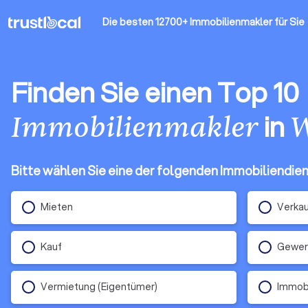
Die besten 12700+ Immobilienmakler
für Sie
Finden Sie einen Top 10
in
Immobilienmakler
W
Bitte wählen Sie eine der folgenden Immobiliendie
Mieten
Verka
Kauf
Gewerb
Vermietung (Eigentümer)
Immob