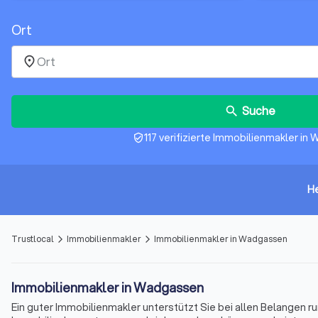
Ort
place
Suche
search
117 verifizierte Immobilienmakler i
verified_user
H
Trustlocal
Immobilienmakler
Immobilienmakler in Wadgassen
arrow_forward_ios
arrow_forward_ios
Immobilienmakler in Wadgassen
Ein guter Immobilienmakler unterstützt Sie bei allen Belangen r