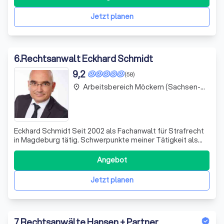
Interessenvertretung, insbesondere im Bereich des
Medien- und Urheberrechts. Unser Team besteht aus
Jetzt planen
6
.
Rechtsanwalt Eckhard Schmidt
9,2
(58)
Arbeitsbereich Möckern (Sachsen-Anhalt)
place
Eckhard Schmidt Seit 2002 als Fachanwalt für Strafrecht
in Magdeburg tätig. Schwerpunkte meiner Tätigkeit als
Strafverteidiger sind die Verteidigung: in
Sexualstrafsachen in Kapitalstrafverfahren in
Angebot
Betäubungsmittelstrafsachen im Jugendstrafrecht im
Wirtschaftsstrafrecht im
Jetzt planen
7
.
Rechtsanwälte Hansen + Partner