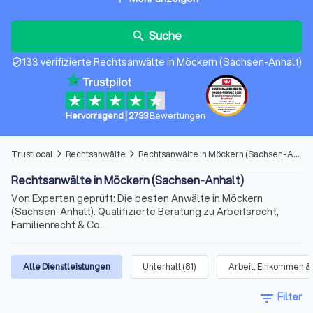
Suche
search
133 verifizierte Rechtsanwälte in Möckern (Sachsen-Anhalt)
verified_user
Hervorragend
|
2733
Bewertungen
Trustlocal
Rechtsanwälte
Rechtsanwälte in Möckern (Sachsen-Anhalt)
arrow_forward_ios
arrow_forward_ios
Rechtsanwälte in Möckern (Sachsen-Anhalt)
Von Experten geprüft: Die besten Anwälte in Möckern
(Sachsen-Anhalt). Qualifizierte Beratung zu Arbeitsrecht,
Familienrecht & Co.
Alle Dienstleistungen
Unterhalt
(
81
)
Arbeit, Einkommen &
filter_list
Filter