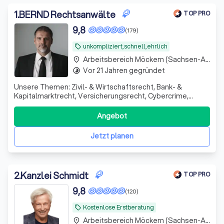
1
.
BERND Rechtsanwälte
TOP PRO
9,8
(179)
unkompliziert,schnell,ehrlich
local_offer
Arbeitsbereich Möckern (Sachsen-Anhalt)
place
Vor 21 Jahren gegründet
timelapse
Unsere Themen: Zivil- & Wirtschaftsrecht, Bank- &
Kapitalmarktrecht, Versicherungsrecht, Cybercrime,
Wirtschaftsstrafrecht - - Unsere Arbeitsweise:
unkompliziert, offen, flexibel, vor Ort und digital - aber
Angebot
konsequent und erfolgreich
Jetzt planen
2
.
Kanzlei Schmidt
TOP PRO
9,8
(120)
Kostenlose Erstberatung
local_offer
Arbeitsbereich Möckern (Sachsen-Anhalt)
place