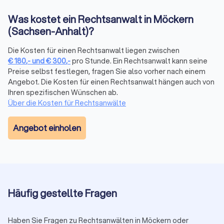
Was kostet ein Rechtsanwalt in Möckern
Bewertungen prüfen
(Sachsen-Anhalt)?
Bei Trustlocal finden Sie alle relevanten Bewertungen
gebündelt an einem Ort. Wir sammeln
Die Kosten für einen Rechtsanwalt liegen zwischen
Mandantenbewertungen von verschiedenen Plattformen und
€
180
,-
und
€
300
,-
pro Stunde. Ein Rechtsanwalt kann seine
fassen sie in einem übersichtlichen Trustlocal Score
Preise selbst festlegen, fragen Sie also vorher nach einem
Angebot. Die Kosten für einen Rechtsanwalt hängen auch von
zusammen. So sehen Sie auf einen Blick, wie andere
Ihren spezifischen Wünschen ab.
Mandanten die Kommunikation, Erfolgsquote und Betreuung
Über die Kosten für Rechtsanwälte
bewerten, ohne verschiedene Websites durchsuchen zu
müssen.
Angebot einholen
Erstberatung nutzen
Viele Anwälte bieten eine Erstberatung an, um Ihren Fall zu
besprechen. Diese ist gesetzlich auf maximal 190 € (in 2025)
plus Mehrwertsteuer (insgesamt 226,10 €) begrenzt. Einige
Häufig gestellte Fragen
Kanzleien bieten auch kostenlose Kurzgespräche (15-20
Minuten) an. Nutzen Sie diese Gelegenheit, um die
Kompetenz und das persönliche Auftreten des Anwalts zu
Haben Sie Fragen zu Rechtsanwälten in Möckern oder