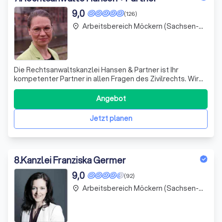
9,0
(126)
Arbeitsbereich Möckern (Sachsen-Anhalt)
place
Die Rechtsanwaltskanzlei Hansen & Partner ist Ihr
kompetenter Partner in allen Fragen des Zivilrechts. Wir
regulieren die Rechtsbeziehungen zwischen natürlichen
und juristischen Personen und stehen Ihnen in rechtlichen
Angebot
Auseinandersetzungen zur Seite. Unser Team besteht
aus qualifizierten Fachangeste
Jetzt planen
8
.
Kanzlei Franziska Germer
9,0
(92)
Arbeitsbereich Möckern (Sachsen-Anhalt)
place