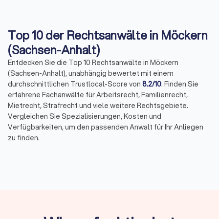
Top 10 der Rechtsanwälte in Möckern
(Sachsen-Anhalt)
Entdecken Sie die Top 10 Rechtsanwälte in Möckern
(Sachsen-Anhalt), unabhängig bewertet mit einem
durchschnittlichen Trustlocal-Score von
8.2/10
. Finden Sie
erfahrene Fachanwälte für Arbeitsrecht, Familienrecht,
Mietrecht, Strafrecht und viele weitere Rechtsgebiete.
Vergleichen Sie Spezialisierungen, Kosten und
Verfügbarkeiten, um den passenden Anwalt für Ihr Anliegen
zu finden.
Das Wichtigste in Kürze
Wann Sie einen Anwalt brauchen:
Bei Fristen,
komplexen Fällen, Gerichtsverfahren oder hohen
Risiken
Erstberatung:
Gesetzlich begrenzt auf maximal