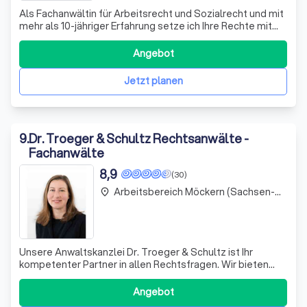
Als Fachanwältin für Arbeitsrecht und Sozialrecht und mit
mehr als 10-jähriger Erfahrung setze ich Ihre Rechte mit
bestmöglichem Ergebnis durch. Je nach Bedarf kann dies
durch eine ausführliche Beratung oder durch Schriftsätze
Angebot
zur Durchsetzung Ihrer Ansprüche gegenüber Gegnern,
Arbeitgebern, Behörde
Jetzt planen
9
.
Dr. Troeger & Schultz Rechtsanwälte -
Fachanwälte
8,9
(30)
Arbeitsbereich Möckern (Sachsen-Anhalt)
place
Unsere Anwaltskanzlei Dr. Troeger & Schultz ist Ihr
kompetenter Partner in allen Rechtsfragen. Wir bieten
sowohl Unternehmen als auch Privatpersonen und
Körperschaften des öffentlichen Rechts eine
Angebot
umfassende und fachkundige Rechtsberatung sowie