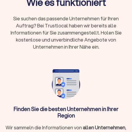
Wie es funktioniert
226,10 Euro, viele Kanzleien bieten 15-20 Minuten
kostenlos
Sie suchen das passende Unternehmen für Ihren
Fachanwalt:
24 Spezialisierungen in Deutschland,
Auftrag? Bei Trustlocal haben wir bereits alle
nachgewiesene Expertise durch Fortbildungen
Informationen für Sie zusammengestellt. Holen Sie
Kosten:
RVG-Gebühren, Stundensätze (180-350
kostenlose und unverbindliche Angebote von
Euro) oder Pauschalpreise je nach Fall
Unternehmen in Ihrer Nähe ein.
Rechtsschutz:
Prüfen Sie Versicherungsschutz
oder Prozesskostenhilfe bei geringem
Einkommen
Wann brauche ich überhaupt einen
Rechtsanwalt?
Finden Sie die besten Unternehmen in Ihrer
Sie müssen nicht bei jedem rechtlichen Anliegen sofort einen
Region
Anwalt einschalten. Bei kleineren Fragen hilft oftmals die
Erstberatung bei einer Verbraucherzentrale oder eine
Wir sammeln die Informationen von
allen Unternehmen
,
gezielte Online-Recherche. Ein Rechtsanwalt unterstützt Sie