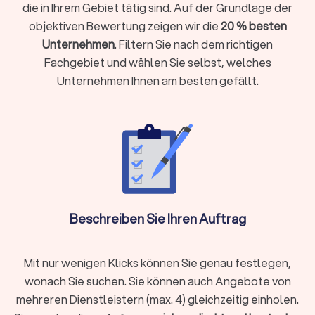
die in Ihrem Gebiet tätig sind. Auf der Grundlage der
ganz gezielt, wenn:
objektiven Bewertung zeigen wir die
20 % besten
Sie kurzfristig eine Frist wahren müssen (zum Beispiel bei
Unternehmen
. Filtern Sie nach dem richtigen
einer Kündigungsschutzklage innerhalb von drei Wochen)
Fachgebiet und wählen Sie selbst, welches
Ihr Fall rechtlich komplex ist und spezielles Fachwissen
Unternehmen Ihnen am besten gefällt.
erfordert
Sie eine gerichtliche Vertretung brauchen oder eine Klage
ansteht
Sie einen Vertrag prüfen oder aufsetzen möchten (etwa
Mietvertrag, Kaufvertrag oder Arbeitsvertrag)
Ihr Anliegen mit hohen finanziellen oder persönlichen
Risiken verbunden ist
Sie Ihre Rechte gegenüber Behörden, Arbeitgebern oder
Beschreiben Sie Ihren Auftrag
anderen Parteien aktiv durchsetzen wollen
Holen Sie rechtzeitig juristischen Rat ein, damit Sie Fehler
Mit nur wenigen Klicks können Sie genau festlegen,
vermeiden und Ihre Position stärken.
wonach Sie suchen. Sie können auch Angebote von
mehreren Dienstleistern (max. 4) gleichzeitig einholen.