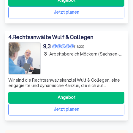
Angebot
auf die Vorteile einer persönlichen Vertretung verzichten
müssen. Unser Team vertritt Sie k
Jetzt planen
4
.
Rechtsanwälte Wulf & Collegen
9,3
(1620)
Arbeitsbereich Möckern (Sachsen-Anhalt)
place
Wir sind die Rechtsanwaltskanzlei Wulf & Collegen, eine
engagierte und dynamische Kanzlei, die sich auf
verschiedene Rechtsgebiete spezialisiert hat. Wir
glauben fest daran, dass unsere Arbeit mehr ist als nur ein
Angebot
Mittel zum Zweck. Wir sehen unseren Beruf als einen
spannenden Teil unseres Lebens und
Jetzt planen