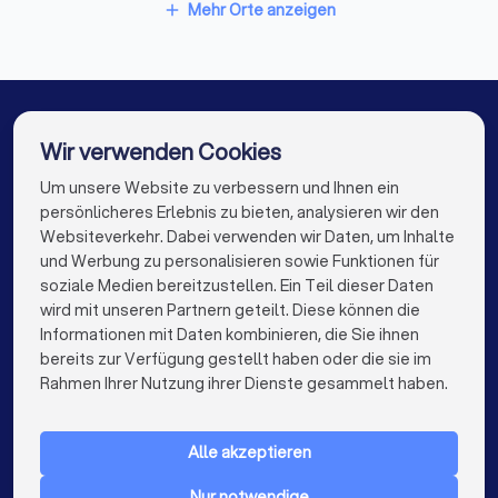
Rechtsanwälte in Haldensleben
Mehr Orte anzeigen
add
Rechtsanwälte in Brandenburg an der Havel
Diese Unterlagen sollten Sie mitbringen
Rechtsanwälte in Stendal
Alle relevanten Dokumente (Verträge, Kündigungen,
Mahnungen, Gerichtsbescheide etc.)
Rechtsanwälte in Dessau
Wir verwenden Cookies
Chronologische Übersicht der Ereignisse
Rechtsanwälte in Staßfurt
Rechtsanwälte in Berlin
Um unsere Website zu verbessern und Ihnen ein
Die besten Rechtsanwälte für Sie
Korrespondenz mit der Gegenseite
persönlicheres Erlebnis zu bieten, analysieren wir den
Rechtsanwälte in Hamburg
Websiteverkehr. Dabei verwenden wir Daten, um Inhalte
Beweismittel (E-Mails, Fotos, Zeugenaussagen)
info@trustlocal.de
und Werbung zu personalisieren sowie Funktionen für
Ihre konkreten Fragen und Ziele
Rechtsanwälte in München
Rechtsanwälte in Köln
soziale Medien bereitzustellen. Ein Teil dieser Daten
wird mit unseren Partnern geteilt. Diese können die
Rechtsanwälte in Frankfurt am Main
Informationen mit Daten kombinieren, die Sie ihnen
Diese Fragen sollten Sie stellen
bereits zur Verfügung gestellt haben oder die sie im
Rechtsanwälte in Stuttgart
keyboard_arrow_down
FÜR PRIVATPERSONEN
Rahmen Ihrer Nutzung ihrer Dienste gesammelt haben.
Rechtsanwälte in Düsseldorf
keyboard_arrow_down
FÜR FIRMEN
✓
Haben Sie Erfahrung mit ähnlichen Fällen?
Rechtsanwälte in Dortmund
Alle akzeptieren
keyboard_arrow_down
ÜBER TRUSTLOCAL
✓
Wie schätzen Sie meine Erfolgsaussichten ein?
Rechtsanwälte in Essen
Rechtsanwälte in Bremen
Nur notwendige