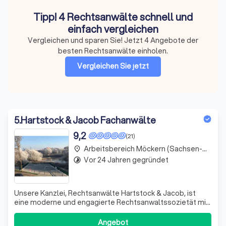
Tipp! 4 Rechtsanwälte schnell und
einfach vergleichen
Vergleichen und sparen Sie! Jetzt 4 Angebote der
besten Rechtsanwälte einholen.
Vergleichen Sie jetzt
5
.
Hartstock & Jacob Fachanwälte
9,2
(21)
Arbeitsbereich Möckern (Sachsen-Anhalt)
place
Vor 24 Jahren gegründet
timelapse
Unsere Kanzlei, Rechtsanwälte Hartstock & Jacob, ist
eine moderne und engagierte Rechtsanwaltssozietät mit
Sitz in Magdeburg. Seit 2002 bieten wir unseren
Mandanten eine kompetente Rechtsberatung und
Angebot