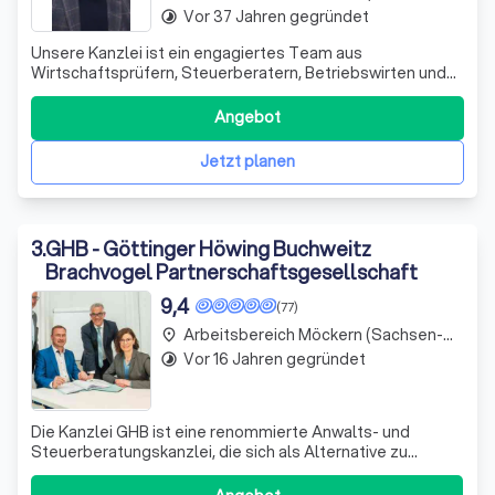
Vor 37 Jahren gegründet
timelapse
Unsere Kanzlei ist ein engagiertes Team aus
Wirtschaftsprüfern, Steuerberatern, Betriebswirten und
Fachanwälten. Seit 1995 unterstützen wir unsere
Mandanten erfolgreich in schwierigen Finanzsituationen.
Angebot
Wir sehen uns nicht nur als Ansprechpartner, sondern auch
als Ratgeber und Umsetzer von Lösungen.
Jetzt planen
3
.
GHB - Göttinger Höwing Buchweitz
Brachvogel Partnerschaftsgesellschaft
9,4
(77)
Arbeitsbereich Möckern (Sachsen-Anhalt)
place
Vor 16 Jahren gegründet
timelapse
Die Kanzlei GHB ist eine renommierte Anwalts- und
Steuerberatungskanzlei, die sich als Alternative zu
Großkanzleien positioniert. Wir bieten unseren Mandanten
eine umfassende Beratungskompetenz, ohne dass sie