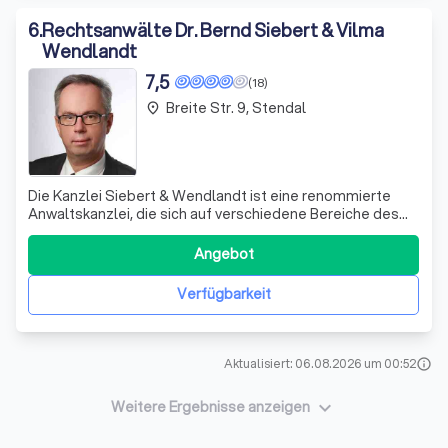
6
.
Rechtsanwälte Dr. Bernd Siebert & Vilma
Wendlandt
7,5
(18)
Breite Str. 9, Stendal
place
Die Kanzlei Siebert & Wendlandt ist eine renommierte
Anwaltskanzlei, die sich auf verschiedene Bereiche des
Rechts spezialisiert hat. Mit langjähriger Erfahrung und
fundiertem Fachwissen bieten wir unseren Mandanten
Angebot
eine zuverlässige und qualifizierte Beratung. Unser Team
besteht aus engagierten Rec
Verfügbarkeit
Aktualisiert: 06.08.2026 um 00:52
info
keyboard_arrow_down
Weitere Ergebnisse anzeigen