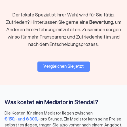
Sicherheit, dass ihre Einigung verbindlich ist.
Der lokale Spezialist Ihrer Wahl wird für Sie tätig.
Zufrieden? Hinterlassen Sie gerne eine
Bewertung
, um
Vorteile der Mediation
Anderen Ihre Erfahrung mitzuteilen. Zusammen sorgen
Mediation bietet im Vergleich zu herkömmlichen
wir so für mehr Transparenz und Zufriedenheit im und
Konfliktlösungsmethoden wie Gerichtsverfahren eine
Vielzahl von Vorteilen:
nach dem Entscheidungsprozess.
Freiwilligkeit:
Die Teilnahme an einer Mediation ist
freiwillig, und die Parteien behalten die Kontrolle über
den gesamten Prozess und das Ergebnis. Es wird keine
Entscheidung über die Köpfe der Beteiligten hinweg
Vergleichen Sie jetzt
getroffen.
Vertraulichkeit:
Alle während der Mediation
ausgetauschte Gespräche und Informationen sind
vertraulich. Dies schafft eine sichere Umgebung, in der
die Parteien offen über ihre Anliegen sprechen können,
ohne befürchten zu müssen, dass die Informationen
Was kostet ein Mediator in Stendal?
später gegen sie verwendet werden.
Kosteneffizienz:
Mediation ist in der Regel
Die Kosten für einen Mediator liegen zwischen
kostengünstiger als ein Gerichtsverfahren, da der
€
150
,-
und
€
300
,-
pro Stunde. Ein Mediator kann seine Preise
Prozess schneller abläuft und weniger formell ist. Es
selbst festlegen, fragen Sie also vorher nach einem Angebot.