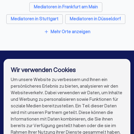
Zeugnisses über di
Mediatoren in Frankfurt am Main
oder Fachhochschul
beglaubigte Ablich
Mediatoren in Stuttgart
Mediatoren in Düsseldorf
Abschlusszeugniss
Mediatoren in Dortmund
Mediatoren in Essen
Berufsausbildung (z
Mehr Orte anzeigen
add
Ausbildungszeugni
Mediatoren in Bremen
Mediatoren in Nürnberg
Diplomurkunde,
Examensurkunde) b
Mediatoren in Dresden
Mediatoren in Hannover
Ablichtung des Na
den erfolgreichen 
Mediatoren in Leipzig
Mediatoren in Duisburg
Wir verwenden Cookies
Mediatoren-Ausbil
Ablichtung des Na
Mediatoren in Bochum
Mediatoren in Wuppertal
Um unsere Website zu verbessern und Ihnen ein
Die besten Mediatoren für Sie
die im Rahmen der 
persönlicheres Erlebnis zu bieten, analysieren wir den
Ausbildung vermitte
Mediatoren in Bielefeld
Mediatoren in Bonn
Websiteverkehr. Dabei verwenden wir Daten, um Inhalte
nebst Aufschlüssel
info@trustlocal.de
und Werbung zu personalisieren sowie Funktionen für
die einzelnen
Mediatoren in Münster
Mediatoren in der Nähe
soziale Medien bereitzustellen. Ein Teil dieser Daten
Ausbildungseleme
wird mit unseren Partnern geteilt. Diese können die
entfallenden Zeits
vier Dokumentatione
Informationen mit Daten kombinieren, die Sie ihnen
2-facher Ausfertigu
bereits zur Verfügung gestellt haben oder die sie im
keyboard_arrow_down
FÜR PRIVATPERSONEN
Ausgestaltung der
Rahmen Ihrer Nutzung ihrer Dienste gesammelt haben.