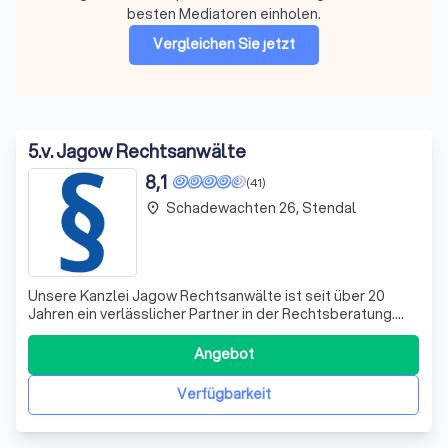
besten Mediatoren einholen.
Vergleichen Sie jetzt
5
.
v. Jagow Rechtsanwälte
8,1
(41)
Schadewachten 26, Stendal
place
Unsere Kanzlei Jagow Rechtsanwälte ist seit über 20
Jahren ein verlässlicher Partner in der Rechtsberatung.
Wir sind uns bewusst, dass die Welt des Rechts immer
komplexer wird und spezialisieren uns daher auf die
Angebot
Bereiche, in denen wir über fundiertes Wissen und
Erfahrung verfügen. Nur so können wir
Verfügbarkeit