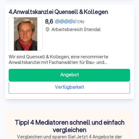
4
.
Anwaltskanzlei Quensell & Kollegen
8,6
(76)
Arbeitsbereich Stendal
place
Wir sind Quensell & Kollegen, eine renommierte
Anwaltskanzlei mit Fachanwälten für Bau- und
Architektenrecht, Verwaltungs- und Verkehrsrecht.
Unsere Expertise erstreckt sich auf alle Gebiete des Zivil-
Angebot
und Arbeitsrechts. Mit langjähriger Erfahrung und
fundiertem Fachwissen stehen wir Unternehmen, Ba
Verfügbarkeit
Tipp! 4 Mediatoren schnell und einfach
vergleichen
Vergleichen und sparen Sie! Jetzt 4 Angebote der