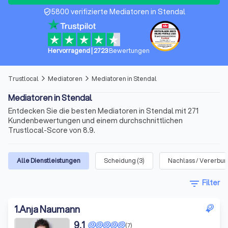
5800 verifizierte Mediatoren in Stendal
verified_user
Hervorragend
|
2723
Bewertungen
Trustlocal
Mediatoren
Mediatoren in Stendal
arrow_forward_ios
arrow_forward_ios
Mediatoren in Stendal
Entdecken Sie die besten Mediatoren in Stendal mit 271
Kundenbewertungen und einem durchschnittlichen
Trustlocal-Score von 8.9.
Alle Dienstleistungen
Scheidung
(
3
)
Nachlass / Vererbu
filter_list
Filter
1
.
Anja Naumann
9,1
(7)