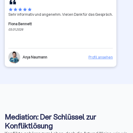
star
star
star
star
star
Sehr informativ und angenehm. Vielen Dank für das Gespräch.
Fiona Bennett
03.01.2026
Anja Naumann
Profil ansehen
Mediation: Der Schlüssel zur
Konfliktlösung