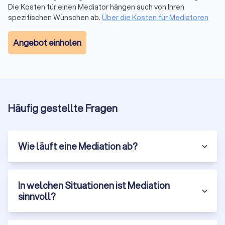
fallen keine hohen Anwalts- oder Gerichtskosten an, und
Die Kosten für einen Mediator hängen auch von Ihren
die Parteien können die Kosten für die Mediation im
spezifischen Wünschen ab.
Über die Kosten für Mediatoren
Voraus klären.
Schnelligkeit:
Ein Mediationsprozess lässt sich oft
Angebot einholen
innerhalb weniger Wochen abschließen, während
Gerichtsverfahren Monate oder sogar Jahre dauern
können. Dies ermöglicht es den Parteien, Konflikte
schnell beizulegen und sich wieder auf ihre
Kernaufgaben zu konzentrieren.
Erhaltung der Beziehungen:
Da Mediation auf
Häufig gestellte Fragen
Zusammenarbeit und Verständigung abzielt, trägt sie
dazu bei, die Beziehungen zwischen den Parteien zu
erhalten oder sogar zu verbessern. Dies ist besonders
wichtig in Konflikten, bei denen die Parteien auch in
Wie läuft eine Mediation ab?
Zukunft miteinander zu tun haben werden, wie in
Familien- oder Geschäftsbeziehungen.
Kreative und maßgeschneiderte Lösungen:
In der
Mediation sind die Parteien nicht an die starren Regeln
In welchen Situationen ist Mediation
eines Gerichtsverfahrens gebunden. Sie können kreative
sinnvoll?
und maßgeschneiderte Lösungen erarbeiten, die ihren
spezifischen Bedürfnissen und Interessen entsprechen.