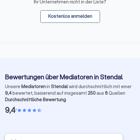
Ihr Unternehmen nicht in der Liste?
Kostenlos anmelden
Bewertungen über Mediatoren in Stendal
Unsere
Mediatoren
in
Stendal
wird durchschnittlich mit einer
9,4
bewertet, basierend auf insgesamt
250
aus
8
Quellen
Durchschnittliche Bewertung
9,4
•
star
star
star
star
star_half