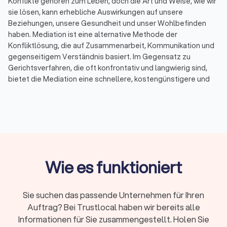
Konflikte gehören zum Leben, doch die Art und Weise, wie wir
sie lösen, kann erhebliche Auswirkungen auf unsere
Beziehungen, unsere Gesundheit und unser Wohlbefinden
haben. Mediation ist eine alternative Methode der
Konfliktlösung, die auf Zusammenarbeit, Kommunikation und
gegenseitigem Verständnis basiert. Im Gegensatz zu
Gerichtsverfahren, die oft konfrontativ und langwierig sind,
bietet die Mediation eine schnellere, kostengünstigere und
weniger stressige Möglichkeit, Streitigkeiten beizulegen. Bei
Trustlocal haben Sie die Möglichkeit, bis zu vier Angebote von
qualifizierten Mediatoren in Ihrer Nähe einzuholen und so den
passenden Fachmann für Ihren spezifischen Konflikt zu
finden.
Wie es funktioniert
Was ist Mediation?
Mediation ist ein freiwilliger und vertraulicher Prozess, bei
dem ein neutraler Dritter, der Mediator, den Parteien hilft, eine
Sie suchen das passende Unternehmen für Ihren
einvernehmliche Lösung für ihren Streit zu finden. Der
Auftrag? Bei Trustlocal haben wir bereits alle
Mediator hat keine Entscheidungsbefugnis, sondern
Informationen für Sie zusammengestellt. Holen Sie