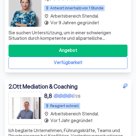
Antwort innerhalb von 1 Stunde
Arbeitsbereich Stendal
place
Vor 9 Jahren gegründet
timelapse
Sie suchen Unterstützung, um in einer schwierigen
Situation durch kompetente und allparteiliche
Gesprächsführung eine Lösung für ihren Konflikt zu finden.
Dabei wollen Sie nicht die Situation durch rechtliche
Angebot
Schritte verschärfen. Jedoch kann ich Ihnen und ihrem
Konfliktpartner als langjährig tätig
Verfügbarkeit
2
.
Ott Mediation & Coaching
8,8
(3)
Reagiert schnell
Arbeitsbereich Stendal
place
Vor 1 Jahr gegründet
timelapse
Ich begleite Unternehmen, Führungskräfte, Teams und
Privatpersonen bei Konflikten, Veränderungssituationen