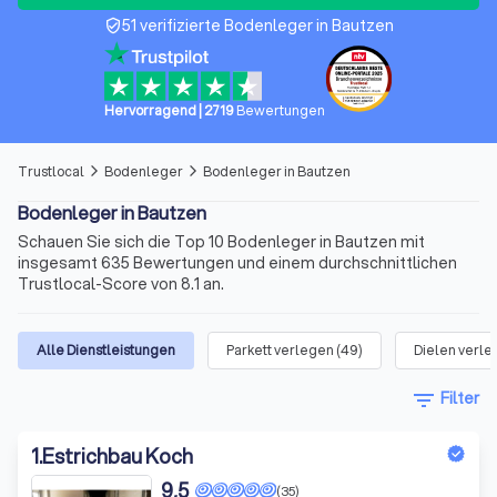
51 verifizierte Bodenleger in Bautzen
verified_user
Hervorragend
|
2719
Bewertungen
Trustlocal
Bodenleger
Bodenleger in Bautzen
arrow_forward_ios
arrow_forward_ios
Bodenleger in Bautzen
Schauen Sie sich die Top 10 Bodenleger in Bautzen mit
insgesamt 635 Bewertungen und einem durchschnittlichen
Trustlocal-Score von 8.1 an.
Alle Dienstleistungen
Parkett verlegen
(
49
)
Dielen verl
filter_list
Filter
1
.
Estrichbau Koch
9,5
(35)