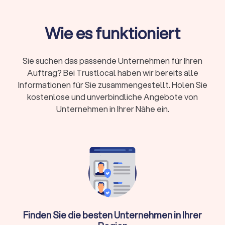
Sie suchen einen Bodenleger in Bautzen?
Auf
Trustlocal
finden Sie geprüfte
Wie es funktioniert
Fachbetriebe für Parkett, Vinyl, Laminat und
Teppich. Vergleichen Sie Angebote, prüfen
Sie Qualifikationen und beauftragen Sie den
Sie suchen das passende Unternehmen für Ihren
passenden Handwerker. Transparente Preise
Auftrag? Bei Trustlocal haben wir bereits alle
und klare Auswahlkriterien erwarten Sie.
Informationen für Sie zusammengestellt. Holen Sie
kostenlose und unverbindliche Angebote von
Unternehmen in Ihrer Nähe ein.
Das Wichtigste auf einen Blick
Qualifizierte Bodenleger verlegen Bodenbeläge
fachgerecht und dauerhaft
. Ob Parkett in der
Wohnung, Vinyl im Neubau oder Teppichboden im
Büro: Fachbetriebe in Bautzen übernehmen die
komplette Verlegung inklusive
Untergrundvorbereitung, Materialberatung und
Abschlussarbeiten.
Finden Sie die besten Unternehmen in Ihrer