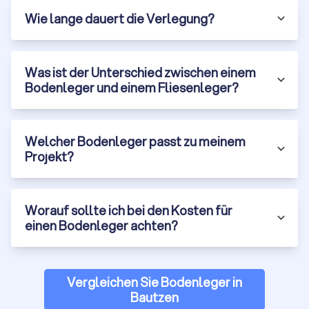
Küchen und Nassbereiche.
Wie lange dauert die Verlegung?
Preisübersicht für
Was ist der Unterschied zwischen einem
Bodenverlegung
Bodenleger und einem Fliesenleger?
Die Kosten setzen sich aus
Arbeitsleistung und
Material
zusammen. Hier finden Sie typische
Verlegepreise pro Quadratmeter:
Welcher Bodenleger passt zu meinem
Projekt?
Bodenbelag
Preis pro m²
Worauf sollte ich bei den Kosten für
Laminat
15–25 €
einen Bodenleger achten?
Vinyl (Klick)
20–30 €
Vergleichen Sie Bodenleger in
Parkett (Fertigparkett)
25–40 €
Bautzen