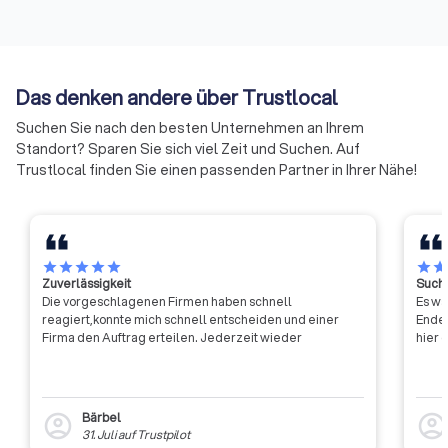
verständigt, ihre Ressourcen zu
Landwirtschaften u
berücksichtigen:
bündeln und neue Formen der
Freiberufler (die nic
Zusammenarbeit zu erproben.
Handelsregister ei
Auf diese Weise soll die Arbeit
sind) gehören ihne
✓
Qualifikation:
Achten Sie auf
Das denken andere über Trustlocal
der Handwerkskammern
an.
Meisterbetriebe, Innungsmitgliedschaft
effizienter und effektiver
Suchen Sie nach den besten Unternehmen an Ihrem
oder Herstellerzertifizierungen.
werden.
Standort? Sparen Sie sich viel Zeit und Suchen. Auf
Trustlocal finden Sie einen passenden Partner in Ihrer Nähe!
✓
Bewertungen:
Prüfen Sie
Kundenbewertungen und fordern Sie
Referenzprojekte oder Vorher-Nachher-
Fotos an.
star
star
star
star
star
star
sta
Zuverlässigkeit
Suche
Die vorgeschlagenen Firmen haben schnell
Es wa
✓
Spezialisierung:
Manche Betriebe
reagiert,konnte mich schnell entscheiden und einer
Ende 
konzentrieren sich auf bestimmte
Firma den Auftrag erteilen. Jederzeit wieder
hier 
Materialien. Ein Parkettleger bringt
andere Expertise mit als ein
Teppichleger.
Bärbel
account_circle
account_circl
31. Juli
auf
Trustpilot