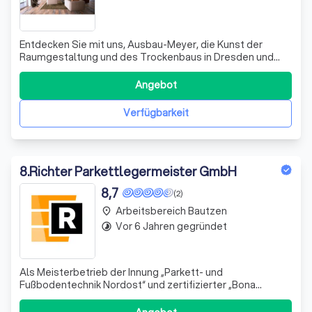
Entdecken Sie mit uns, Ausbau-Meyer, die Kunst der
Raumgestaltung und des Trockenbaus in Dresden und
Umgebung. Seit über 15 Jahren bringen wir frischen Wind
in Ihre Immobilienprojekte, egal ob es um kleine
Angebot
Anpassungen oder umfassende Grundrissänderungen
geht. Unsere Expertise und unser Engagement fü
Verfügbarkeit
8
.
Richter Parkettlegermeister GmbH
8,7
(2)
Arbeitsbereich Bautzen
place
Vor 6 Jahren gegründet
timelapse
Als Meisterbetrieb der Innung „Parkett- und
Fußbodentechnik Nordost“ und zertifizierter „Bona
Handwerker“ sind wir Ihr zuverlässiger Partner für alle
Arten von Parkett- und Bodenbelagsarbeiten. Mit über 20