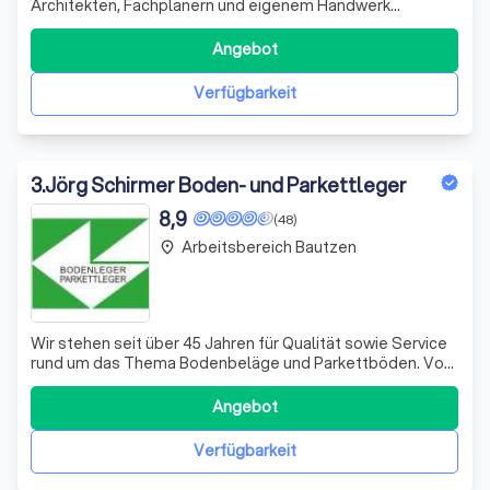
Architekten, Fachplanern und eigenem Handwerk
realisieren wir Praxis-, Büro- und Gewerbeprojekte
effizient und zuverlässig – Hand drauf!
Angebot
Verfügbarkeit
3
.
Jörg Schirmer Boden- und Parkettleger
8,9
(48)
Arbeitsbereich Bautzen
place
Wir stehen seit über 45 Jahren für Qualität sowie Service
rund um das Thema Bodenbeläge und Parkettböden. Von
uns werden Sie fachmännisch und kompetent beraten.
Wir finden gemeinsam die optimale Lösung für Ihren
Angebot
Geschmack in dem dafür vorgesehen Einsatzbereich.
Anschließend setzen wir es handwerklic
Verfügbarkeit