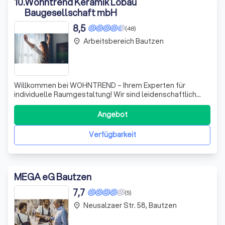
10
.
Wohntrend Keramik Löbau
Baugesellschaft mbH
8,5
(48)
Arbeitsbereich Bautzen
place
Willkommen bei WOHNTREND – Ihrem Experten für
individuelle Raumgestaltung! Wir sind leidenschaftlich
darauf spezialisiert, Ihre Wohnräume in wahre
Wohlfühloasen zu verwandeln. Egal, ob Sie einen
Angebot
trendigen Designboden, stilvolle Fliesen, edles Parkett
oder gemütlichen Teppichboden wünschen, unser erf
Verfügbarkeit
MEGA eG Bautzen
7,7
(5)
Neusalzaer Str. 58, Bautzen
place