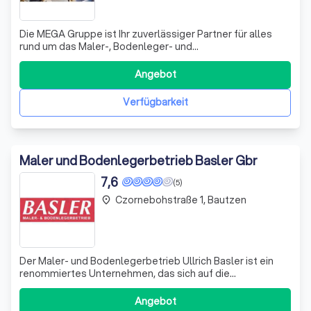
Die MEGA Gruppe ist Ihr zuverlässiger Partner für alles
rund um das Maler-, Bodenleger- und
Stuckateurhandwerk. Wir bieten ein umfassendes
Sortiment an hochwertigen Farben, Lacken, Lasuren,
Angebot
Dämmsystemen, Putzen, Bauchemie und Bautenschutz.
Darüber hinaus finden Sie bei uns eine breite Auswahl an
Verfügbarkeit
Bod
Maler und Bodenlegerbetrieb Basler Gbr
7,6
(5)
Czornebohstraße 1, Bautzen
place
Der Maler- und Bodenlegerbetrieb Ullrich Basler ist ein
renommiertes Unternehmen, das sich auf die
Bereitstellung hochwertiger Maler- und
Bodenlegerdienstleistungen spezialisiert hat. Wir legen
Angebot
großen Wert auf den Schutz und die Sicherheit der