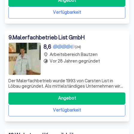
Angebot
Jahren Erfahrung, die wir durch die Zusammenarbeit mit
der F.B.R. Fußbodenbau Riedel GmbH gewo
Verfügbarkeit
9
.
Malerfachbetrieb List GmbH
8,6
(24)
Arbeitsbereich Bautzen
place
Vor 28 Jahren gegründet
timelapse
Der Malerfachbetrieb wurde 1993 von Carsten List in
Löbau gegründet. Als mittelständiges Unternehmen wird
dieses nun schon in zweiter Generation von Christian List
als Geschäftsführer seit 2014 erfolgreich geführt. Wir
Angebot
führen überwiegend Maler- und Bodenlegerarbeiten aus.
Am 01.02.2018 erfolgte die
Verfügbarkeit