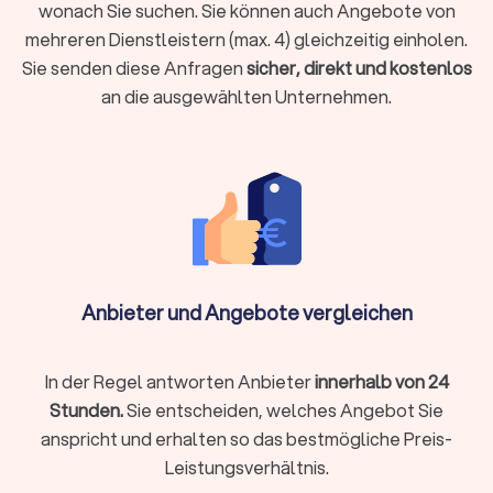
zahlreiche Materialien an, von zeitlosem Parkett
wonach Sie suchen. Sie können auch Angebote von
über trendiges Vinyl bis zu pflegeleichtem Laminat
mehreren Dienstleistern (max. 4) gleichzeitig einholen.
oder wohnlichem Teppichboden. Für
Sie senden diese Anfragen
sicher, direkt und kostenlos
umfangreichere Bau- oder Sanierungsprojekte
an die ausgewählten Unternehmen.
können Sie zusätzlich die
besten Bauunternehmer-
Service
finden, um passende Fachbetriebe für
weitere Gewerke direkt zu finden und zu
vergleichen.
Im Folgenden erhalten Sie einen Überblick über die
wichtigsten Bodenbeläge und ihre jeweiligen
Eigenschaften.
Anbieter und Angebote vergleichen
Parkett und Massivholzdielen
Parkett zählt zu den
hochwertigsten Bodenbelägen
.
In der Regel antworten Anbieter
innerhalb von 24
Massivholzdielen und Mehrschichtparkett bieten
eine natürliche Optik und halten lange. Bei Bedarf
Stunden.
Sie entscheiden, welches Angebot Sie
schleift der Fachbetrieb die Dielen mehrfach ab. Je
anspricht und erhalten so das bestmögliche Preis-
nach Situation verlegt der Bodenleger das Parkett
Leistungsverhältnis.
schwimmend, verklebt oder genagelt. Häufig