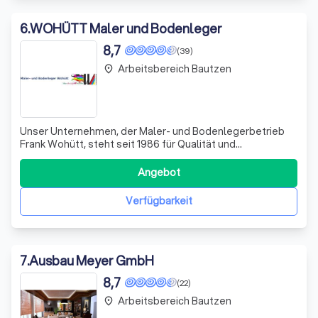
6
.
WOHÜTT Maler und Bodenleger
8,7
(39)
Arbeitsbereich Bautzen
place
Unser Unternehmen, der Maler- und Bodenlegerbetrieb
Frank Wohütt, steht seit 1986 für Qualität und
Zuverlässigkeit im Handwerk. Wir sind stolz darauf, ein
Meisterbetrieb zu sein und legen großen Wert auf
Angebot
Professionalität und Qualität in der Planung und
Ausführung unserer Projekte. Ob Sie ein Privatk
Verfügbarkeit
7
.
Ausbau Meyer GmbH
8,7
(22)
Arbeitsbereich Bautzen
place