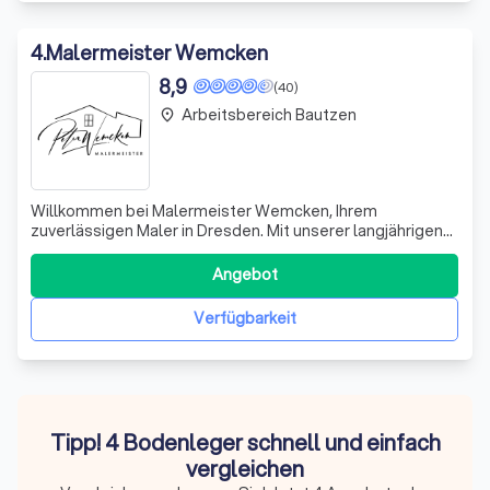
4
.
Malermeister Wemcken
8,9
(40)
Arbeitsbereich Bautzen
place
Willkommen bei Malermeister Wemcken, Ihrem
zuverlässigen Maler in Dresden. Mit unserer langjährigen
Erfahrung und Leidenschaft für das Malerhandwerk bieten
wir Ihnen ein breites Spektrum an Dienstleistungen an.
Angebot
Von klassischen Maler- und Tapezierarbeiten bis hin zur
professionellen Fußbodenverlegung
Verfügbarkeit
Tipp! 4 Bodenleger schnell und einfach
vergleichen