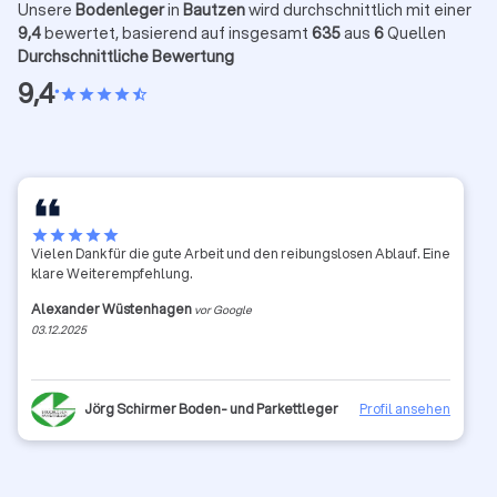
Unsere
Bodenleger
in
Bautzen
wird durchschnittlich mit einer
9,4
bewertet, basierend auf insgesamt
635
aus
6
Quellen
Durchschnittliche Bewertung
9,4
•
star
star
star
star
star_half
star
star
star
star
star
Vielen Dank für die gute Arbeit und den reibungslosen Ablauf. Eine
klare Weiterempfehlung.
Alexander Wüstenhagen
vor Google
03.12.2025
Jörg Schirmer Boden- und Parkettleger
Profil ansehen