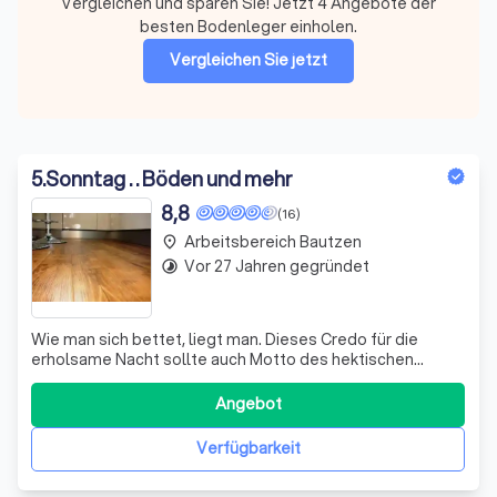
Vergleichen und sparen Sie! Jetzt 4 Angebote der
besten Bodenleger einholen.
Vergleichen Sie jetzt
5
.
Sonntag . . Böden und mehr
8,8
(16)
Arbeitsbereich Bautzen
place
Vor 27 Jahren gegründet
timelapse
Wie man sich bettet, liegt man. Dieses Credo für die
erholsame Nacht sollte auch Motto des hektischen
Tages sein. Die Füße begleiten den Menschen auf Schritt
und Tritt, sie leisten täglich knallharte Arbeit. Deshalb
Angebot
dankt man ihnen am besten mit einem komfortablen
Untergrund. Wir schicken ihre Füße
Verfügbarkeit