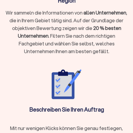
Region
Die durchschnittliche Trustlocal-Bewertung
Wir sammeln die Informationen von
allen Unternehmen
,
für Bodenleger in Bautzen liegt bei 8.1/10 mit
die in Ihrem Gebiet tätig sind. Auf der Grundlage der
einer Rate von 635.
objektiven Bewertung zeigen wir die
20 % besten
Unternehmen
. Filtern Sie nach dem richtigen
Von
Meisterbetrieben mit langjähriger Erfahrung
Fachgebiet und wählen Sie selbst, welches
bis zu spezialisierten Fachfirmen für bestimmte
Unternehmen Ihnen am besten gefällt.
Bodenbeläge stehen Ihnen verschiedene Optionen
zur Verfügung. Die Wahl hängt von Ihrem Projekt,
dem gewünschten Material und Ihrem Budget ab.
Welche Bodenbeläge werden
verlegt?
Die Auswahl des passenden Bodenbelags ist ein
Beschreiben Sie Ihren Auftrag
entscheidender Schritt für jedes Renovierungs-
oder Bauprojekt. Abhängig von den Gegebenheiten
Mit nur wenigen Klicks können Sie genau festlegen,
vor Ort und Ihrem persönlichen Stil bieten sich