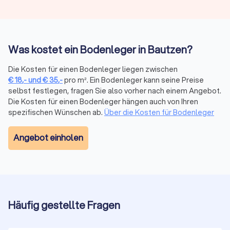
Trägerplatte mit bedruckter Dekorschicht und eignet
sich für Wohn- und Schlafräume. Für Feuchträume
ist es weniger geeignet.
Was kostet ein Bodenleger in Bautzen?
Teppichboden
Teppichboden schafft
Behaglichkeit und
Die Kosten für einen Bodenleger liegen zwischen
Schallschutz
. Auslegeware wird vollflächig verklebt
€
18
,-
und
€
35
,-
pro m². Ein Bodenleger kann seine Preise
oder verspannt auf Teppichleisten verlegt. Zur
selbst festlegen, fragen Sie also vorher nach einem Angebot.
Die Kosten für einen Bodenleger hängen auch von Ihren
Auswahl stehen Schlingen-, Velours- und
spezifischen Wünschen ab.
Über die Kosten für Bodenleger
Nadelvlies-Teppiche für Wohn- und
Gewerbebereiche. Auch Teppichfliesen werden
zunehmend beliebter.
Angebot einholen
PVC und Linoleum
PVC-Beläge sind strapazierfähig, pflegeleicht und
wasserresistent. Linoleum ist die
ökologische
Häufig gestellte Fragen
Alternative
aus natürlichen Rohstoffen. Beide
Materialien werden als Bahnenware oder Fliesen
verlegt und eignen sich besonders für Gewerbe,