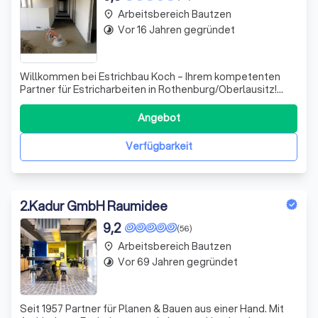
Arbeitsbereich Bautzen
place
Vor 16 Jahren gegründet
timelapse
Willkommen bei Estrichbau Koch – Ihrem kompetenten
Partner für Estricharbeiten in Rothenburg/Oberlausitz!
Seit unserer Gründung im Jahr 2009 haben wir uns als
renommierter Handwerksbetrieb etabliert, der sich durch
Angebot
höchste Qualität und Kundenzufriedenheit auszeichnet.
Wir bearbeiten eine Vielzahl vo
Verfügbarkeit
2
.
Kadur GmbH Raumidee
9,2
(56)
Arbeitsbereich Bautzen
place
Vor 69 Jahren gegründet
timelapse
Seit 1957 Partner für Planen & Bauen aus einer Hand. Mit