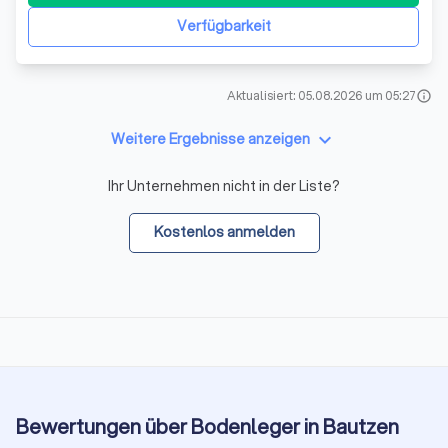
personenbezogenen Daten unserer Kunden. Daher
Verfügbarkeit
erfolgt di
Aktualisiert: 05.08.2026 um 05:27
info
keyboard_arrow_down
Weitere Ergebnisse anzeigen
Ihr Unternehmen nicht in der Liste?
Kostenlos anmelden
Bewertungen über Bodenleger in Bautzen