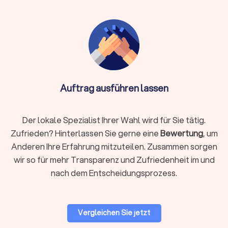
kommen Holzarten wie
Eiche, Buche, Nussbaum
und Ahorn
zum Einsatz. Nach der Verlegung
versiegelt der Handwerker die Oberfläche mit Öl
oder Lack.
Vinyl und Designboden
Vinylboden überzeugt durch
Pflegeleichtigkeit,
Auftrag ausführen lassen
Robustheit und Feuchtigkeitsbeständigkeit
.
Designböden imitieren Holz- oder Steinoptiken
täuschend echt. Sie eignen sich für Küchen, Bäder
Der lokale Spezialist Ihrer Wahl wird für Sie tätig.
und stark genutzte Bereiche. Die Verlegung erfolgt
Zufrieden? Hinterlassen Sie gerne eine
Bewertung
, um
schwimmend mit Klicksystem oder vollflächig
Anderen Ihre Erfahrung mitzuteilen. Zusammen sorgen
verklebt.
wir so für mehr Transparenz und Zufriedenheit im und
nach dem Entscheidungsprozess.
Laminat
Laminat ist die
günstigste Option für Holzoptik
. Die
schwimmende Verlegung ermöglicht schnelle
Vergleichen Sie jetzt
Montage ohne Kleber. Es besteht aus einer HDF-