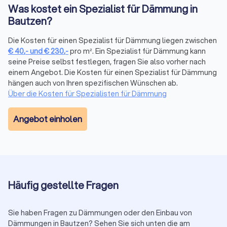
Beratung kann Ihnen helfen, die besten Fenster für Ihr
Was kostet ein Spezialist für Dämmung in
Zuhause auszuwählen und eine effektive
Bautzen?
Wärmedämmung zu gewährleisten.
Akustikdecken: Akustikdecken sind speziell entwickelte
Die Kosten für einen Spezialist für Dämmung liegen zwischen
Deckensysteme, die den Schall absorbieren und die
€
40
,-
und
€
230
,-
pro m². Ein Spezialist für Dämmung kann
Raumakustik verbessern. Sie sind ideal für Büros,
seine Preise selbst festlegen, fragen Sie also vorher nach
Konferenzräume und Wohnräume.
einem Angebot. Die Kosten für einen Spezialist für Dämmung
Schalldämmende Trennwände: Schalldämmende
hängen auch von Ihren spezifischen Wünschen ab.
Trennwände sind eine effektive Methode zur
Über die Kosten für Spezialisten für Dämmung
Reduzierung von Lärmübertragung zwischen Räumen.
Sie sind in verschiedenen Ausführungen erhältlich und
Angebot einholen
können an die spezifischen Anforderungen angepasst
werden.
Schalldämmende Bodenbeläge: Schalldämmende
Bodenbeläge wie Teppiche, Teppichböden und
Korkböden helfen, den Schall zu absorbieren und die
Geräuschübertragung zu reduzieren.
Häufig gestellte Fragen
Dämmung für spezielle Anwendungen
Sie haben Fragen zu Dämmungen oder den Einbau von
Für bestimmte Bereiche und Anwendungen gibt es spezielle
Dämmungen in Bautzen? Sehen Sie sich unten die am