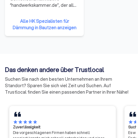
“handwerkskammer.de”, der alle
53 Handwerkskammern
angehören. Sie repräsentieren
Alle HK Spezialisten für
damit das gesamte Handwerk in
Dämmung in Bautzen anzeigen
der Bundesrepublik Deutschland.
Die Mitglieder haben sich darauf
verständigt, ihre Ressourcen zu
bündeln und neue Formen der
Zusammenarbeit zu erproben.
Auf diese Weise soll die Arbeit
Das denken andere über Trustlocal
der Handwerkskammern
effizienter und effektiver
Suchen Sie nach den besten Unternehmen an Ihrem
werden.
Standort? Sparen Sie sich viel Zeit und Suchen. Auf
Trustlocal finden Sie einen passenden Partner in Ihrer Nähe!
star
star
star
star
star
star
sta
Zuverlässigkeit
Suche
Die vorgeschlagenen Firmen haben schnell
Es wa