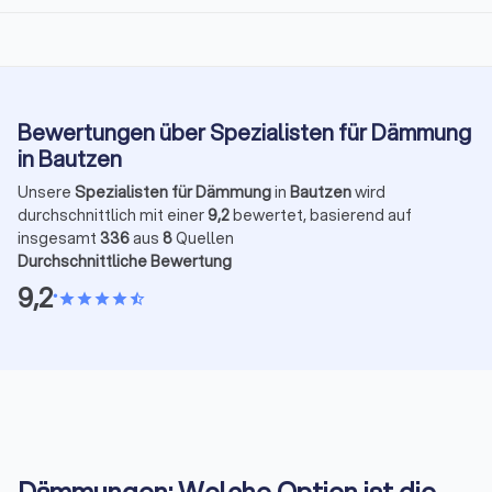
Bewertungen über Spezialisten für Dämmung
in Bautzen
Unsere
Spezialisten für Dämmung
in
Bautzen
wird
durchschnittlich mit einer
9,2
bewertet, basierend auf
insgesamt
336
aus
8
Quellen
Durchschnittliche Bewertung
9,2
•
star
star
star
star
star_half