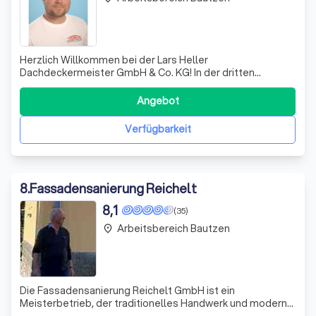
Herzlich Willkommen bei der Lars Heller
Dachdeckermeister GmbH & Co. KG! In der dritten
Generation stehen wir für erstklassige Handwerkskunst
rund ums Dach. Unser engagiertes Team bietet Ihnen ein
Angebot
umfassendes Spektrum an Dienstleistungen, das von
traditionellen Zimmererarbeiten über Dachdecker- und
Verfügbarkeit
8
.
Fassadensanierung Reichelt
8,1
(35)
Arbeitsbereich Bautzen
place
Die Fassadensanierung Reichelt GmbH ist ein
Meisterbetrieb, der traditionelles Handwerk und moderne
Technologien miteinander verbindet. Seit unserer