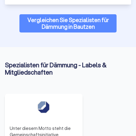
Die Auswahl der richtigen Dämmung hängt von verschiedenen
Faktoren ab, einschließlich der Gebäudekonstruktion, des
Standorts, des Budgets und der persönlichen Vorlieben. Bei
Vergleichen Sie Spezialisten für
Trustlocal können Sie bis zu vier verschiedene Angebote für
Dämmung in Bautzen
Dämmungen erhalten und sich von zertifizierten Fachleuten
beraten lassen. Kontaktieren Sie uns noch heute für eine
kostenlose Beratung in Bautzen und finden Sie die beste
Lösung für Ihr Zuhause!
Spezialisten für Dämmung - Labels &
Mitgliedschaften
Unter diesem Motto steht die
Gemeinschaftsinitiative