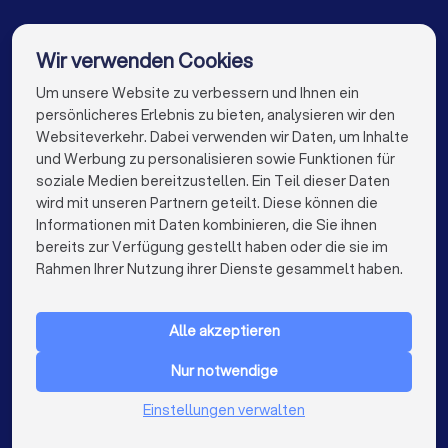
Spezialisten für Dämmung in Stuttgart
Spezialisten für Dämmung in Düsseldorf
Wir verwenden Cookies
Spezialisten für Dämmung in Dortmund
Um unsere Website zu verbessern und Ihnen ein
Die besten Spezialisten für Dämmung für Sie
persönlicheres Erlebnis zu bieten, analysieren wir den
Spezialisten für Dämmung in Essen
Websiteverkehr. Dabei verwenden wir Daten, um Inhalte
info@trustlocal.de
und Werbung zu personalisieren sowie Funktionen für
Spezialisten für Dämmung in Bremen
soziale Medien bereitzustellen. Ein Teil dieser Daten
wird mit unseren Partnern geteilt. Diese können die
Spezialisten für Dämmung in Nürnberg
Informationen mit Daten kombinieren, die Sie ihnen
bereits zur Verfügung gestellt haben oder die sie im
Spezialisten für Dämmung in Hannover
keyboard_arrow_down
FÜR PRIVATPERSONEN
Rahmen Ihrer Nutzung ihrer Dienste gesammelt haben.
Spezialisten für Dämmung in Leipzig
keyboard_arrow_down
FÜR FIRMEN
Spezialisten für Dämmung in Duisburg
Alle akzeptieren
keyboard_arrow_down
ÜBER TRUSTLOCAL
Spezialisten für Dämmung in Bochum
Nur notwendige
LAND
Niederlande
Einstellungen verwalten
Spezialisten für Dämmung in Wuppertal
Belgien
Deutschland