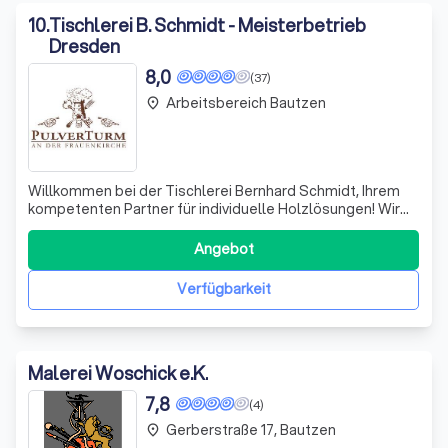
10
.
Tischlerei B. Schmidt - Meisterbetrieb
Dresden
8,0
(37)
Arbeitsbereich Bautzen
place
Willkommen bei der Tischlerei Bernhard Schmidt, Ihrem
kompetenten Partner für individuelle Holzlösungen! Wir
realisieren Ihre Wünsche und Ideen aus dem Naturprodukt
Holz in all seiner Vielseitigkeit. Unser Tätigkeitsfeld reicht
Angebot
von der Möbel- bis zur Bautischlerei, und wir zeichnen uns
durch unsere
Verfügbarkeit
Malerei Woschick e.K.
7,8
(4)
Gerberstraße 17, Bautzen
place