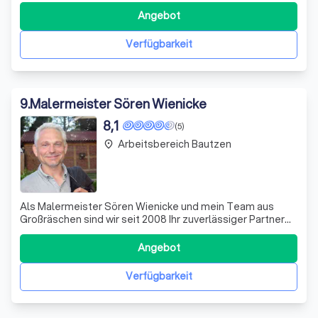
Gründung im Jahr 2002 haben wir uns auf die Sanierung
Angebot
von Fassaden spezialisiert und bieten unseren Kunden
eine umfassende Beratung und individuelle Sa
Verfügbarkeit
9
.
Malermeister Sören Wienicke
8,1
(5)
Arbeitsbereich Bautzen
place
Als Malermeister Sören Wienicke und mein Team aus
Großräschen sind wir seit 2008 Ihr zuverlässiger Partner
für exklusive Malerarbeiten, Fassadengestaltung,
Wärmedämmung und Schimmelsanierung. Mit viel Herz
Angebot
und Verstand gestalten wir mit Farben ein neues
Raumambiente, verleihen Wänden mit stilvollen
Verfügbarkeit