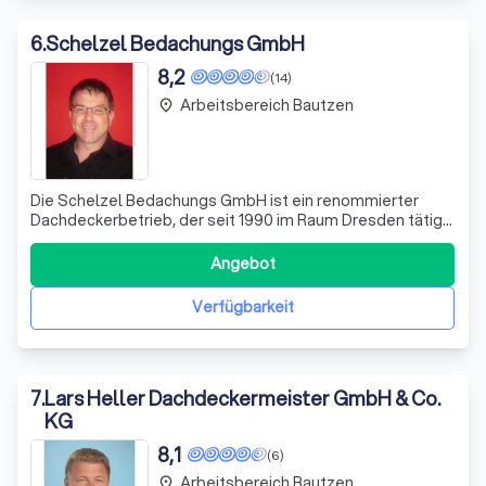
6
.
Schelzel Bedachungs GmbH
8,2
(14)
Arbeitsbereich Bautzen
place
Die Schelzel Bedachungs GmbH ist ein renommierter
Dachdeckerbetrieb, der seit 1990 im Raum Dresden tätig
ist. Unser Name steht für meisterhaftes handwerkliches
Können, fundiertes fachliches Know-how und einen
Angebot
flexiblen Kundenservice. Wir sind nicht nur als Dachdecker
und Dachklempner tätig, sondern
Verfügbarkeit
7
.
Lars Heller Dachdeckermeister GmbH & Co.
KG
8,1
(6)
Arbeitsbereich Bautzen
place