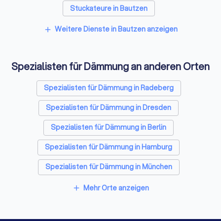
Stuckateure in Bautzen
Umzugsunternehmen in Bautzen
Weitere Dienste in Bautzen anzeigen
add
Kammerjäger in Bautzen
Spezialisten für Dämmung an anderen Orten
Sicherheitstechniker in Bautzen
Trockenbauer in Bautzen
Spezialisten für Dämmung in Radeberg
Sanitärinstallateure in Bautzen
Spezialisten für Dämmung in Dresden
Fliesenleger in Bautzen
Fensterbauer in Bautzen
Spezialisten für Dämmung in Berlin
Bodenleger in Bautzen
Spezialisten für Dämmung in Hamburg
Spezialisten für Dämmung in München
Spezialisten für Dämmung in Köln
Mehr Orte anzeigen
add
Spezialisten für Dämmung in Frankfurt am Main