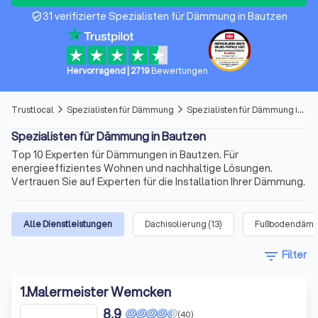
31 verifizierte Spezialisten für Dämmung in Bautzen
verified_user
Hervorragend
|
2719
Bewertungen
Trustlocal
Spezialisten für Dämmung
Spezialisten für Dämmung in Bautzen
arrow_forward_ios
arrow_forward_ios
Spezialisten für Dämmung in Bautzen
Top 10 Experten für Dämmungen in Bautzen. Für
energieeffizientes Wohnen und nachhaltige Lösungen.
Vertrauen Sie auf Experten für die Installation Ihrer Dämmung.
Alle Dienstleistungen
Dachisolierung
(
13
)
Fußbodendäm
filter_list
Filter
1
.
Malermeister Wemcken
8,9
(40)