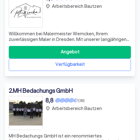
Arbeitsbereich Bautzen
place
Willkommen bei Malermeister Wemcken, Ihrem
zuverlässigen Maler in Dresden. Mit unserer langjährigen
Erfahrung und Leidenschaft für das Malerhandwerk bieten
wir Ihnen ein breites Spektrum an Dienstleistungen an.
Angebot
Von klassischen Maler- und Tapezierarbeiten bis hin zur
professionellen Fußbodenverlegung
Verfügbarkeit
2
.
MH Bedachungs GmbH
8,8
(35)
Arbeitsbereich Bautzen
place
MH Bedachungs GmbH ist ein renommiertes