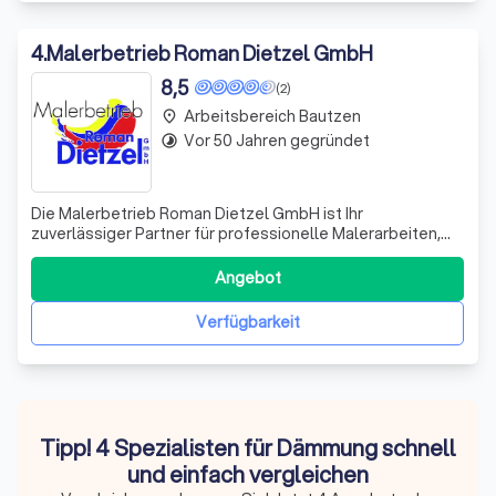
4
.
Malerbetrieb Roman Dietzel GmbH
8,5
(2)
Arbeitsbereich Bautzen
place
Vor 50 Jahren gegründet
timelapse
Die Malerbetrieb Roman Dietzel GmbH ist Ihr
zuverlässiger Partner für professionelle Malerarbeiten,
kreative Wandgestaltung und hochwertige
Sanierungslösungen. Seit 1976 stehen wir für Qualität,
Angebot
Fachkompetenz und präzise Handwerksarbeit – im Innen-
und Außenbereich. Mit einem erfahrenen Team aus 18
Verfügbarkeit
Tipp! 4 Spezialisten für Dämmung schnell
und einfach vergleichen