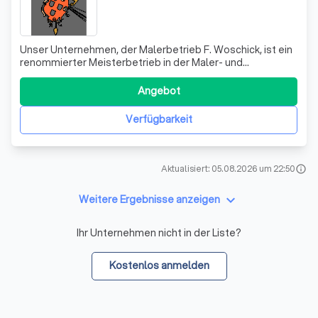
Unser Unternehmen, der Malerbetrieb F. Woschick, ist ein
renommierter Meisterbetrieb in der Maler- und
Lackiererbranche. Unter der Leitung von Fred Woschick,
einem erfahrenen Maler- und Lackierermeister, bieten wir
Angebot
eine breite Palette an Dienstleistungen an. Unsere
Expertise erstreckt sich von der I
Verfügbarkeit
Aktualisiert: 05.08.2026 um 22:50
info
keyboard_arrow_down
Weitere Ergebnisse anzeigen
Ihr Unternehmen nicht in der Liste?
Kostenlos anmelden