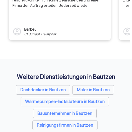
reagiert,konnte mich schnell entscheiden und einer
Ende 
Firma den Auftrag erteilen. Jederzeit wieder
hier 
Bärbel
account_circle
account_circl
31. Juli
auf
Trustpilot
Weitere Dienstleistungen in Bautzen
Dachdecker in Bautzen
Maler in Bautzen
Wärmepumpen-Installateure in Bautzen
Bauunternehmer in Bautzen
Reinigungsfirmen in Bautzen