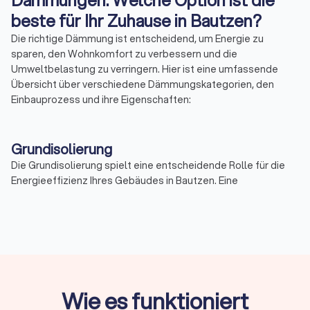
Dämmungen: Welche Option ist die
beste für Ihr Zuhause in Bautzen?
Die richtige Dämmung ist entscheidend, um Energie zu
sparen, den Wohnkomfort zu verbessern und die
Umweltbelastung zu verringern. Hier ist eine umfassende
Übersicht über verschiedene Dämmungskategorien, den
Einbauprozess und ihre Eigenschaften:
Grundisolierung
Die Grundisolierung spielt eine entscheidende Rolle für die
Energieeffizienz Ihres Gebäudes in Bautzen. Eine
unzureichend isolierte Bodenplatte kann zu erheblichen
Wärmeverlusten führen. Um dies zu verhindern, wird die
Grundisolierung verwendet, um den Wärmeverlust durch den
Boden zu minimieren. Dafür werden spezielle
Dämmmaterialien, wie beispielsweise EPS oder XPS,
unterhalb der Bodenplatte angebracht. Diese Materialien
bieten nicht nur eine effektive Wärmedämmung, sondern
Wie es funktioniert
schützen auch vor Feuchtigkeit und Bodenkälte. Eine gut