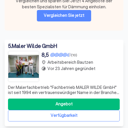
Vergleichen und sparen Sie! Jetzt 4 Angebote der
besten Spezialisten für Dämmung einholen.
Vergleichen Sie jetzt
5
.
Maler Wilde GmbH
8,5
(10)
Arbeitsbereich Bautzen
place
Vor 23 Jahren gegründet
timelapse
Der Malerfachbetrieb "Fachbetrieb MALER WILDE GmbH"
ist seit 1994 ein vertrauenswürdiger Name in der Branche.
Als junge und dynamische Firma sind wir auf sämtliche
Maler- und Tapezierarbeiten spezialisiert und verfügen
Angebot
über umfangreiche Erfahrung in der Verlegung von
Fußböden sowohl im gewerblichen
Verfügbarkeit