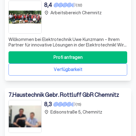
8,4
(32)
Arbeitsbereich Chemnitz
place
Willkommen bei Elektro­technik Uwe Kunzmann – Ihrem
Partner für innovative Lösungen in der Elektrotechnik! Wir
zeichnen uns durch unsere Leidenschaft für Technik und
unser Engagement für höchste Qualität aus. Unser Team
Profi anfragen
hat sich darauf spezialisiert, maßgeschneiderte
Elektroinstallationen zu realisi
Verfügbarkeit
7
.
Haustechnik Gebr. Rottluff GbR Chemnitz
8,3
(15)
Edisonstraße 5, Chemnitz
place