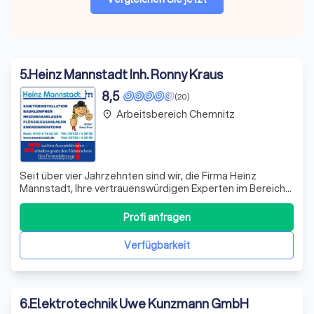
5
.
Heinz Mannstadt Inh. Ronny Kraus
8,5
(20)
Arbeitsbereich Chemnitz
place
Seit über vier Jahrzehnten sind wir, die Firma Heinz
Mannstadt, Ihre vertrauenswürdigen Experten im Bereich
Heizung und Sanitär. Unter der Leitung von Ronny Kraus,
der das Unternehmen 2008 übernahm, setzen wir auf
Profi anfragen
Tradition und Innovation gleichermaßen. Unser Angebot
richtet sich sowohl an private H
Verfügbarkeit
6
.
Elektrotechnik Uwe Kunzmann GmbH