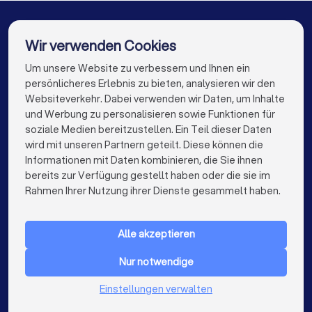
Klimatechniker in Annaberg-Buchholz
Klimatechniker in Freiberg
Wir verwenden Cookies
Klimatechniker in Meerane
Klimatechniker in Berlin
Um unsere Website zu verbessern und Ihnen ein
Die besten Klimatechniker für Sie
persönlicheres Erlebnis zu bieten, analysieren wir den
Klimatechniker in Hamburg
Websiteverkehr. Dabei verwenden wir Daten, um Inhalte
info@trustlocal.de
und Werbung zu personalisieren sowie Funktionen für
Klimatechniker in München
Klimatechniker in Köln
soziale Medien bereitzustellen. Ein Teil dieser Daten
wird mit unseren Partnern geteilt. Diese können die
Klimatechniker in Frankfurt am Main
Informationen mit Daten kombinieren, die Sie ihnen
bereits zur Verfügung gestellt haben oder die sie im
Klimatechniker in Stuttgart
keyboard_arrow_down
FÜR PRIVATPERSONEN
Rahmen Ihrer Nutzung ihrer Dienste gesammelt haben.
Klimatechniker in Düsseldorf
keyboard_arrow_down
FÜR FIRMEN
Klimatechniker in Dortmund
Alle akzeptieren
keyboard_arrow_down
ÜBER TRUSTLOCAL
Klimatechniker in Essen
Klimatechniker in Bremen
Nur notwendige
LAND
Niederlande
Klimatechniker in Nürnberg
Einstellungen verwalten
Belgien
Deutschland