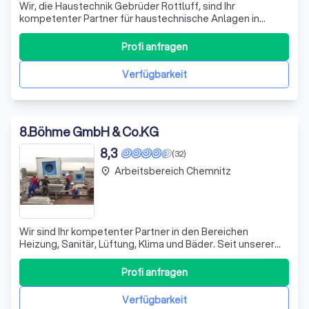
Wir, die Haustechnik Gebrüder Rottluff, sind Ihr
kompetenter Partner für haustechnische Anlagen in
Chemnitz. Mit über 100 Jahren Erfahrung kombinieren wir
traditionelles Handwerk mit innovativen und nachhaltigen
Profi anfragen
Lösungen. Unser engagiertes Team aus Fachleuten plant
und installiert moderne Heizungsan
Verfügbarkeit
8
.
Böhme GmbH & Co.KG
8,3
(32)
Arbeitsbereich Chemnitz
place
Wir sind Ihr kompetenter Partner in den Bereichen
Heizung, Sanitär, Lüftung, Klima und Bäder. Seit unserer
Gründung im März 1990 haben wir uns einen
hervorragenden Ruf erarbeitet, der auf Qualität und
Profi anfragen
Zuverlässigkeit basiert. Unsere Expertise erstreckt sich
über eine Vielzahl von Projekten, von Einf
Verfügbarkeit