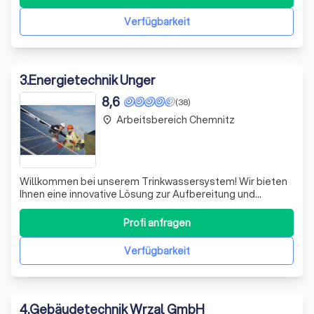
zu ermöglichen. Darüber hinaus bieten wir Ihnen die
Möglichkeit, Ihre Datenschutzeinstellungen
Verfügbarkeit
3
.
Energietechnik Unger
8,6
(38)
Arbeitsbereich Chemnitz
place
Willkommen bei unserem Trinkwassersystem! Wir bieten
Ihnen eine innovative Lösung zur Aufbereitung und
Verteilung von Wasser, die Sie bedenkenlos zum Kochen
und Trinken nutzen können. Unser System zeichnet sich
Profi anfragen
durch modernste Technologie aus, die nicht nur die
Qualität des Wassers verbessert, sonde
Verfügbarkeit
4
.
Gebäudetechnik Wrzal GmbH