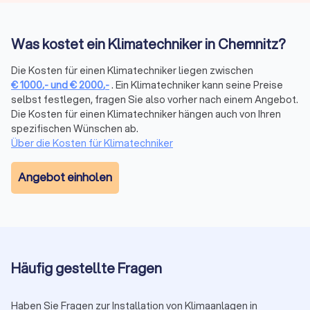
qualifizierte Dienstleistungen überzeugen. Holen Sie sich
Angebote von vertrauenswürdigen Installateuren für
Klimaanlagen in Chemnitz und schaffen Sie in Ihrem Zuhause
Was kostet ein Klimatechniker in Chemnitz?
das optimale Raumklima. Vertrauen Sie auf Trustlocal, um die
Hitze draußen und den Komfort drinnen zu halten.
Die Kosten für einen Klimatechniker liegen zwischen
€
1000
,-
und
€
2000
,-
. Ein Klimatechniker kann seine Preise
selbst festlegen, fragen Sie also vorher nach einem Angebot.
Die Kosten für einen Klimatechniker hängen auch von Ihren
spezifischen Wünschen ab.
Über die Kosten für Klimatechniker
Angebot einholen
Häufig gestellte Fragen
Haben Sie Fragen zur Installation von Klimaanlagen in