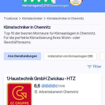
Hervorragend
|
2731
Bewertungen
Trustlocal
Klimatechniker
Klimatechniker in Chemnitz
arrow_forward_ios
arrow_forward_ios
Klimatechniker in Chemnitz
Top 10 der besten Monteure für Klimaanlagen in Chemnitz.
Für die perfekte Klimatisierung Ihres Wohn- oder
Geschäftsraums.
Alle Dienstleistungen
Installation von Klimaanlagen
(
88
)
filter_list
Filter
1
.
Haustechnik GmbH Zwickau - HTZ
8,6
(105)
Arbeitsbereich Chemnitz
place