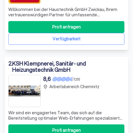
Willkommen bei der Haustechnik GmbH Zwickau, Ihrem
vertrauenswürdigen Partner für umfassende
Gebäudetechniklösungen seit 1998. Wir spezialisieren uns
auf die Planung, Beratung und Ausführung von Projekten in
Profi anfragen
den Bereichen Sanitär-, Heizungs-, Klima- und
Lüftungstechnik. Unsere Expertise erstreckt si
Verfügbarkeit
2
.
KSH Klempnerei, Sanitär- und
Heizungstechnik GmbH
8,6
(25)
Arbeitsbereich Chemnitz
place
Wir sind ein engagiertes Team, das sich auf die
Bereitstellung optimaler Web-Erfahrungen spezialisiert
hat. Mit unserer Expertise setzen wir technisch
notwendige Cookies, um Ihnen ein reibungsloses Surfen
Profi anfragen