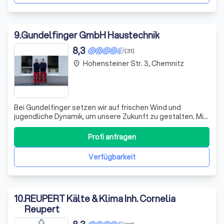
9
.
Gundelfinger GmbH Haustechnik
8,3
(31)
Hohensteiner Str. 3, Chemnitz
place
Bei Gundelfinger setzen wir auf frischen Wind und
jugendliche Dynamik, um unsere Zukunft zu gestalten. Mit
Stolz dürfen wir unsere beiden neuen Azubis, Tim Hietel
und Tim Elbel, vorstellen, die beide nicht nur durch ihre
Profi anfragen
Namen, sondern auch durch ihr Engagement und ihre
Lernbereitschaft beeindrucken
Verfügbarkeit
10
.
REUPERT Kälte & Klima Inh. Cornelia
Reupert