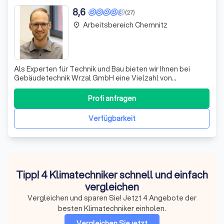
8,6
(27)
Arbeitsbereich Chemnitz
place
Als Experten für Technik und Bau bieten wir Ihnen bei
Gebäudetechnik Wrzal GmbH eine Vielzahl von
Dienstleistungen aus einer Hand. Ob es sich um Sanierung
oder Neubau im privaten, gewerblichen oder industriellen
Profi anfragen
Bereich handelt, wir sind Ihr zuverlässiger Partner. Unsere
Leidenschaft liegt in der En
Verfügbarkeit
Tipp! 4 Klimatechniker schnell und einfach
vergleichen
Vergleichen und sparen Sie! Jetzt 4 Angebote der
besten Klimatechniker einholen.
Vergleichen Sie jetzt