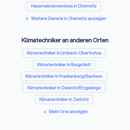
Hausmeisterservices in Chemnitz
Schreiner in Chemnitz
Weitere Dienste in Chemnitz anzeigen
add
Rohrreinigungsbetriebe in Chemnitz
Klimatechniker an anderen Orten
Klimatechniker in Limbach-Oberfrohna
Klimatechniker in Burgstädt
Klimatechniker in Frankenberg/Sachsen
Klimatechniker in Oelsnitz/Erzgebirge
Klimatechniker in Zwönitz
Klimatechniker in Glauchau
Mehr Orte anzeigen
add
Klimatechniker in Mülsen