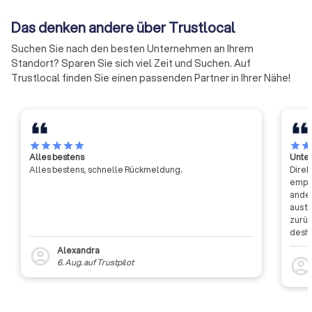
Das denken andere über Trustlocal
Suchen Sie nach den besten Unternehmen an Ihrem
Standort? Sparen Sie sich viel Zeit und Suchen. Auf
Trustlocal finden Sie einen passenden Partner in Ihrer Nähe!
star
star
star
star
star
star
sta
Alles bestens
Unter
Alles bestens, schnelle Rückmeldung.
Direk
empfa
ander
aus t
zurüc
desha
dass 
Alexandra
account_circle
auszu
account_circl
6. Aug.
auf
Trustpilot
weite
Rückm
entsc
Etwas