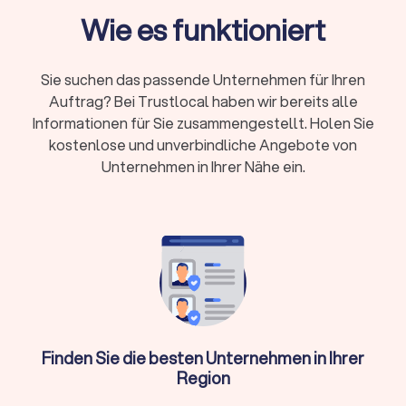
effizient als auch kosteneffektiv ist.
Wie es funktioniert
Klimaanlage kaufen: Worauf Sie achten
Sie suchen das passende Unternehmen für Ihren
sollten
Auftrag? Bei Trustlocal haben wir bereits alle
Der Kauf einer Klimaanlage erfordert eine gründliche
Informationen für Sie zusammengestellt. Holen Sie
Überlegung und Fachkenntnisse. Auf Trustlocal können Sie
kostenlose und unverbindliche Angebote von
sich von verschiedenen Anbietern in Chemnitz kostenlos und
Unternehmen in Ihrer Nähe ein.
unverbindlich Angebote einholen und sicherstellen, dass Ihre
Klimaanlage nicht nur den besten Preis bietet, sondern auch
optimal auf die Bedürfnisse Ihres Hauses abgestimmt ist.
Verschiedene Typen von Klimaanlagen:
Splitgeräte, Duo Split und mehr
Die Auswahl der optimalen Klimaanlage für Ihr Zuhause hängt
von verschiedenen Faktoren ab. Hier sind einige gängige
Finden Sie die besten Unternehmen in Ihrer
Typen von Klimaanlagen:
Splitgeräte: Ein Splitgerät besteht aus einer Innen- und
Region
einer Außeneinheit, die miteinander verbunden sind. Dies