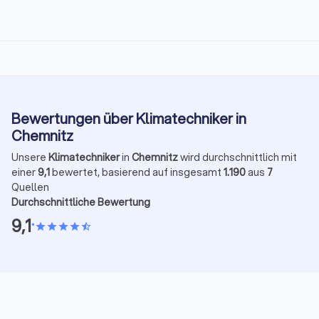
Bewertungen über Klimatechniker in
Chemnitz
Unsere
Klimatechniker
in
Chemnitz
wird durchschnittlich mit
einer
9,1
bewertet, basierend auf insgesamt
1.190
aus
7
Quellen
Durchschnittliche Bewertung
9,1
•
star
star
star
star
star_half