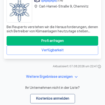
8,3
(18)
Carl-Hamel-Straße 9, Chemnitz
place
Bei Reuperts verstehen wir die Herausforderungen, denen
sich Betreiber von Klimaanlagen heutzutage stellen
müssen. Deshalb bieten wir Ihnen maßgeschneiderte
Lösungen zur Luftreinigung, die auf die neuesten
Profi anfragen
Technologien setzen. Unsere Expertise ermöglicht es
uns, Ihre bestehenden Klimasysteme unabhän
Verfügbarkeit
Aktualisiert: 07.08.2026 um 22:47
info
keyboard_arrow_down
Weitere Ergebnisse anzeigen
Ihr Unternehmen nicht in der Liste?
Kostenlos anmelden