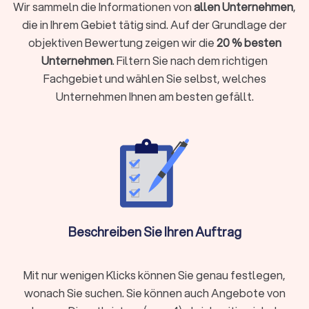
ermöglicht eine gezielte Kühlung eines einzelnen
Wir sammeln die Informationen von
allen Unternehmen
,
Raumes. Ideal, wenn Sie nur bestimmte Bereiche Ihres
die in Ihrem Gebiet tätig sind. Auf der Grundlage der
Hauses klimatisieren möchten, um Energie zu sparen. Ein
objektiven Bewertung zeigen wir die
20 % besten
Splitgerät ist perfekt für Schlafzimmer, Wohnzimmer
Unternehmen
. Filtern Sie nach dem richtigen
oder Büros.
Duo Split Klimaanlagen: Duo Split Systeme bieten die
Fachgebiet und wählen Sie selbst, welches
Flexibilität, zwei Räume unabhängig voneinander zu
Unternehmen Ihnen am besten gefällt.
klimatisieren. Jeder Raum kann individuell gesteuert
werden, was besonders praktisch ist, wenn
unterschiedliche Temperaturen gewünscht werden. Duo
Split Klimaanlagen sind perfekt geeignet für
Wohnungen mit mehreren Räumen oder Häuser mit
verschiedenen Temperaturpräferenzen.
Diese Vielfalt ermöglicht es, die Klimaanlage genau an die
Bedürfnisse und Struktur Ihres Zuhauses anzupassen. Wenn
Sie unsicher sind, welcher Typ am besten geeignet ist,
Beschreiben Sie Ihren Auftrag
können lokale Klimaanlageninstallateure in Chemnitz Ihnen
eine fundierte Beratung bieten.
Mit nur wenigen Klicks können Sie genau festlegen,
wonach Sie suchen. Sie können auch Angebote von
Klimaanlagen für Häuser: Individuelle