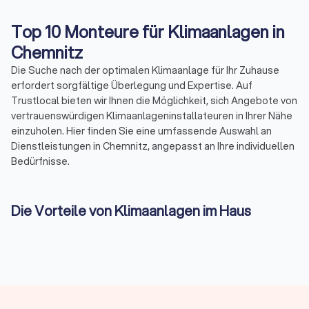
Top 10 Monteure für Klimaanlagen in
Chemnitz
Die Suche nach der optimalen Klimaanlage für Ihr Zuhause
erfordert sorgfältige Überlegung und Expertise. Auf
Trustlocal bieten wir Ihnen die Möglichkeit, sich Angebote von
vertrauenswürdigen Klimaanlageninstallateuren in Ihrer Nähe
einzuholen. Hier finden Sie eine umfassende Auswahl an
Dienstleistungen in Chemnitz, angepasst an Ihre individuellen
Bedürfnisse.
Die Vorteile von Klimaanlagen im Haus
Die Installation einer Klimaanlage im eigenen Haus bietet
zahlreiche Vorteile. Nicht nur, dass angenehme
Temperaturen während heißer Tage garantiert sind, sondern
moderne Klimaanlagen bieten auch eine verbesserte
Luftqualität. Lokale Installateure in Chemnitz helfen Ihnen
dabei, die ideale Lösung für Ihr Zuhause zu finden, die sowohl