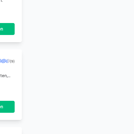
n.
en
(9)
ten,
seren
en