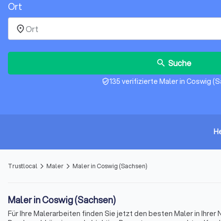
Ort
place
Suche
search
135 verifizierte Maler in Coswig (
verified_user
H
Trustlocal
Maler
Maler in Coswig (Sachsen)
arrow_forward_ios
arrow_forward_ios
Maler in Coswig (Sachsen)
Für Ihre Malerarbeiten finden Sie jetzt den besten Maler in Ihre