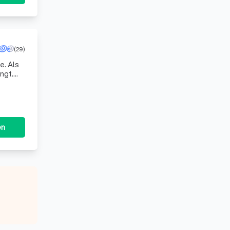
(29)
e. Als
ngt.
en