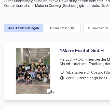
Durch unabhängige und objektive Bewertungen von echten Kunden
Kontaktaufnahme. Maler in Coswig (Sachsen) gibt es viele. Doch
Spezialisierungen der Anbieter, die in übersichtlichen Profilen 
Spezialaufträge als Maler und Lackierer in Coswig (Sachsen) u
Alle Dienstleistungen
Innenanstrich
(
105
)
Außenanstrich
(
1
.
Maler Feistel GmbH
Herzlich willkommen bei der M
Malerbetrieb mit Tradition, de
bereits im Jahr 1953 einen Mal
Arbeitsbereich Coswig (S
Produktionsgenossensc
place
Vor 33 Jahren gegründet
timelapse
5
photo_size_select_actual