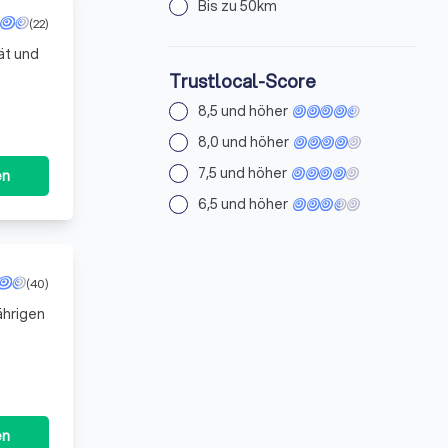
Bis zu 50km
(22)
ät und
Trustlocal-Score
gt. Die
8,5 und höher
8,0 und höher
7,5 und höher
en
6,5 und höher
(40)
ährigen
en