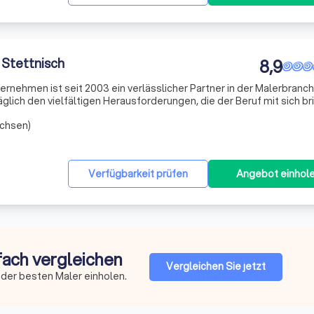
 Stettnisch
8,9
rnehmen ist seit 2003 ein verlässlicher Partner in der Malerbranch
äglich den vielfältigen Herausforderungen, die der Beruf mit sich bri
ffe und Materialien ist ständig im Wandel und erfordert ein hohe
achsen)
Verfügbarkeit prüfen
Angebot einhol
nfach vergleichen
Vergleichen Sie jetzt
der besten Maler einholen.