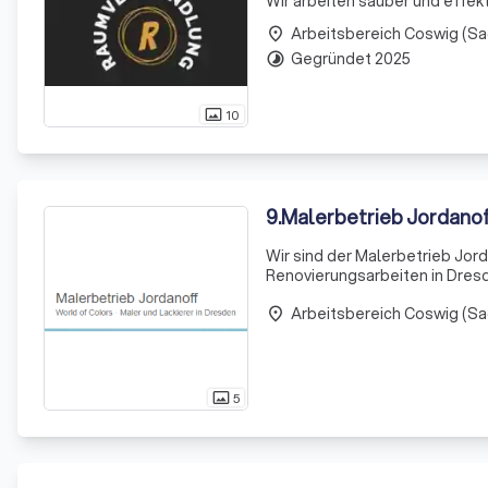
Wir arbeiten sauber und effek
Arbeitsbereich Coswig (S
place
Gegründet 2025
timelapse
10
photo_size_select_actual
9
.
Malerbetrieb Jordano
Wir sind der Malerbetrieb Jor
Renovierungsarbeiten in Dres
die sich durch ihre Sorgfalt, P
Arbeitsbereich Coswig (S
Kunden
place
5
photo_size_select_actual