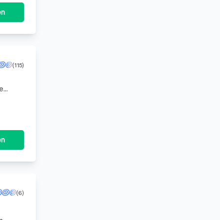
en
(115)
ne
il d
en
(6)