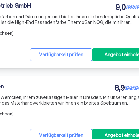
etrieb GmbH
9,0
enfarben und Dämmungen und bieten Ihnen die bestmögliche Qualit
 ist die High-End Fassadenfarbe ThermoSan NQG, die mit ihrer
er-Technologie für saubere und schnell abtrocknende Fassaden sor
achsen)
Verfügbarkeit prüfen
Angebot einhol
en
8,9
Wemcken, Ihrem zuverlässigen Maler in Dresden. Mit unserer langj
r das Malerhandwerk bieten wir Ihnen ein breites Spektrum an
sischen Maler- und Tapezierarbeiten bis hin zur professionellen
achsen)
Verfügbarkeit prüfen
Angebot einhol