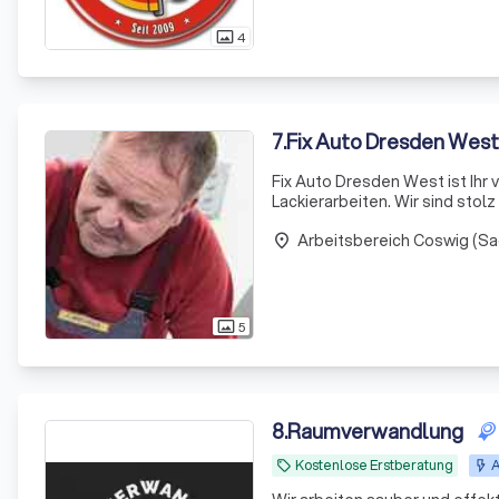
4
photo_size_select_actual
7
.
Fix Auto Dresden West
Fix Auto Dresden West ist Ihr 
Lackierarbeiten. Wir sind stol
einzigartige, 30-jährige Repara
Arbeitsbereich Coswig (S
place
5
photo_size_select_actual
8
.
Raumverwandlung
Kostenlose Erstberatung
A
local_offer