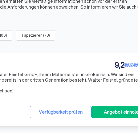
 erhalten Sie vielfältige Informationen schon vor der ersten
 die Anforderungen können abweichen. So informieren wir Sie auch
ihre Expertise zu Malerarbeiten in Innen- und Außenbereichen oder
nd Umgebung präsentieren.
106
)
Tapezieren
(
78
)
9,2
aler Feistel GmbH, Ihrem Malermeister in Großenhain. Wir sind ein
r bereits in der dritten Generation besteht. Walter Feistel gründete
erbetrieb und übergab diesen schließlich in Form einer
achsen)
Verfügbarkeit prüfen
Angebot einhol