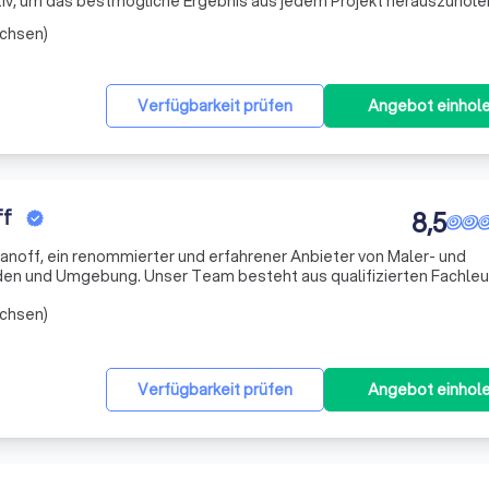
tiv, um das bestmögliche Ergebnis aus jedem Projekt herauszuhole
achsen)
Verfügbarkeit prüfen
Angebot einhol
ff
8,5
danoff, ein renommierter und erfahrener Anbieter von Maler- und
den und Umgebung. Unser Team besteht aus qualifizierten Fachleu
räzision und Liebe zum Detail auszeichnen. Wir sind stolz darauf, un
achsen)
Verfügbarkeit prüfen
Angebot einhol