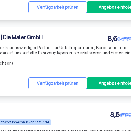
Verfügbarkeit prüfen
Angebot einhol
 | Die Maler GmbH
8,6
vertrauenswürdiger Partner für Unfallreparaturen, Karosserie- und
z darauf, uns auf alle Fahrzeugtypen zu spezialisieren und bieten ei
turgarantie auf Ihr Auto, solange Sie der Eigentümer bleiben. Als Te
achsen)
Verfügbarkeit prüfen
Angebot einhol
8,6
ntwort innerhalb von 1 Stunde