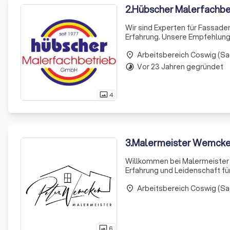
2
.
Hübscher Malerfachb
Wir sind Experten für Fassad
Erfahrung. Unsere Empfehlung
integrierten Nano-Quarz-Gitt
Arbeitsbereich Coswig (S
organisch ver
place
Vor 23 Jahren gegründet
timelapse
4
photo_size_select_actual
3
.
Malermeister Wemck
Willkommen bei Malermeister 
Erfahrung und Leidenschaft fü
Dienstleistungen an. Von klas
Arbeitsbereich Coswig (S
Fußbodenverlegung
place
6
photo_size_select_actual