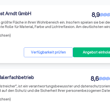
nst Arndt GmbH
8,9
ößte Fläche in Ihren Wohnbereich ein. Insofern spielen sie bei de
 Rolle für Material, Farbe und Lichtreflexion. Am deutlichsten wir
nell ausgetauscht. Ist der Fußboden erstmal verlegt, bleibt er
achsen)
Verfügbarkeit prüfen
Angebot einhol
Malerfachbetrieb
8,6
treicher", ist ein verantwortungsbewusster und datenschutzorien
t auf den Schutz und die Sicherheit Ihrer personenbezogenen Date
ind nicht nur eine veraltete Tugend, sondern eine Selbstverständl
achsen)