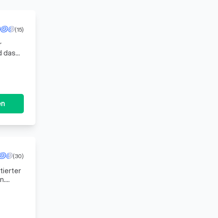
(15)
r
d das
en
(30)
tierter
n.
ichkeit