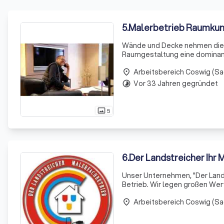
5
.
Malerbetrieb Raumku
Wände und Decke nehmen die gr
Raumgestaltung eine dominante
beim Fußboden: Möbel sind sch
Arbeitsbereich Coswig (S
üblicherwei
place
Vor 33 Jahren gegründet
timelapse
5
photo_size_select_actual
6
.
Der Landstreicher Ihr 
Unser Unternehmen, "Der Lands
Betrieb. Wir legen großen Wer
Unsere Datenschutzpraktiken s
Arbeitsbereich Coswig (S
fü
place