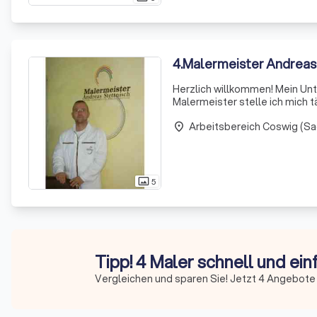
4
.
Malermeister Andreas
Herzlich willkommen! Mein Unte
Malermeister stelle ich mich t
Die Welt der Beschichtungssto
Arbeitsbereich Coswig (S
place
5
photo_size_select_actual
Tipp! 4 Maler schnell und ei
Vergleichen und sparen Sie! Jetzt 4 Angebote 