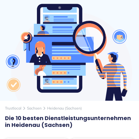
Trustlocal
Sachsen
Heidenau (Sachsen)
arrow_forward_ios
arrow_forward_ios
Die 10 besten Dienstleistungsunternehmen
in Heidenau (Sachsen)