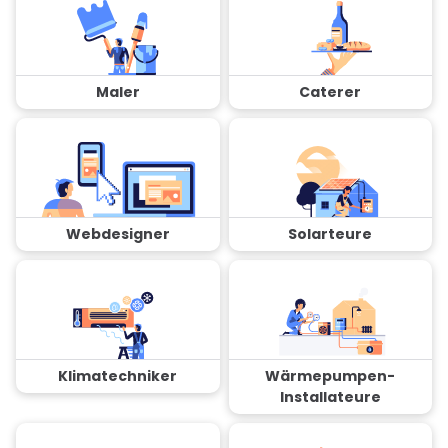
Maler
Caterer
Webdesigner
Solarteure
Klimatechniker
Wärmepumpen-
Installateure