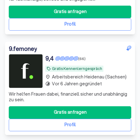
Vermittlungsarbeit. Wir führen Verkäufer und Käufer,
Vermieter und Mieter zusammen - zum Wohle aller
Gratis anfragen
Beteiligten. Hinter dem Gründer, Stanley Hess, steht ein
Team aus erfahrenen und qualifizierten Immobiliene
Profil
9
.
femoney
9,4
(66)
Gratis Kennenlerngespräch
local_offer
Arbeitsbereich Heidenau (Sachsen)
place
Vor 6 Jahren gegründet
timelapse
Wir helfen Frauen dabei, finanziell sicher und unabhängig
zu sein.
Gratis anfragen
Profil