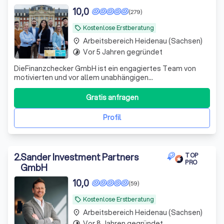
10,0
(279)
Kostenlose Erstberatung
local_offer
Arbeitsbereich Heidenau (Sachsen)
place
Vor 5 Jahren gegründet
timelapse
DieFinanzchecker GmbH ist ein engagiertes Team von
motivierten und vor allem unabhängigen
Finanz-/Versicherungsmaklern aus dem Münsterland. Seit
2012 bieten wir unseren Kunden individuelle und
Gratis anfragen
zielorientierte Produkte an, wobei wir den Fokus auf
Transparenz und Verständlichkeit setzen. Wir sind uns
Profil
2
.
Sander Investment Partners
TOP
PRO
GmbH
10,0
(59)
Kostenlose Erstberatung
local_offer
Arbeitsbereich Heidenau (Sachsen)
place
Vor 8 Jahren gegründet
timelapse