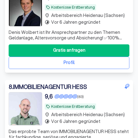
Kostenlose Erstberatung
local_offer
Arbeitsbereich Heidenau (Sachsen)
place
Vor 6 Jahren gegründet
timelapse
Denis Wolbert ist Ihr Ansprechpartner zu den Themen
Geldanlage, Altersvorsorge und Absicherung! ✅100%
unabhängig ✅Hohe Fachkompetenz ✅Digital & schnell
Gratis anfragen
Profil
8
.
IMMOBILIENAGENTUR HESS
9,6
(83)
Kostenlose Erstberatung
local_offer
Arbeitsbereich Heidenau (Sachsen)
place
Vor 6 Jahren gegründet
timelapse
Das erprobte Team von IMMOBILIENAGENTUR HESS steht
für fachkundige, seriöse und engagierte