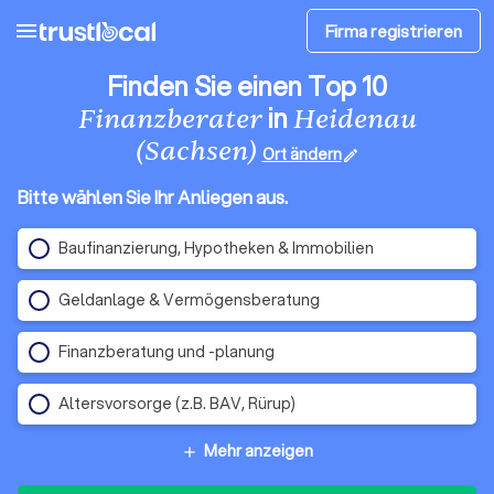
menu
Firma registrieren
Finden Sie einen Top 10
in
Finanzberater
Heidenau
(Sachsen)
Ort ändern
edit
Bitte wählen Sie Ihr Anliegen aus.
Baufinanzierung, Hypotheken & Immobilien
Geldanlage & Vermögensberatung
Finanzberatung und -planung
Altersvorsorge (z.B. BAV, Rürup)
Mehr anzeigen
add