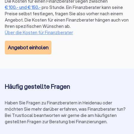
Versicherungen, Altersvorsorge,
Die Kosten für einen Finanzberater liegen zwischen
€
100
,-
und
€
150
,-
pro Stunde. Ein Finanzberater kann seine
Vermögensplanung und mehr
Preise selbst festlegen, fragen Sie also vorher nach einem
Die komplexe Welt der Finanzen wird mit dem richtigen
Angebot. Die Kosten für einen Finanzberater hängen auch von
Finanzberater an Ihrer Seite zu einem Segen für Ihr
Ihren spezifischen Wünschen ab.
Vermögen. Seriosität, Zuverlässigkeit, Fachkenntnisse zu
Über die Kosten für Finanzberater
Besonderheiten und sich ändernde Vorgaben in der Branche
sind daher die maßgeblichen Aspekte, die Sie bei der Wahl
Angebot einholen
der passenden Finanzberatung in Heidenau (Sachsen)
berücksichtigen sollten. Mit transparenten Informationen zum
Leistungsportfolio, persönlicher Vorstellung und echten
Bewertungen zur Kundenzufriedenheit bei Trustlocal
erleichtern Sie sich die Suche bei der Auswahl.
Häufig gestellte Fragen
Wann lohnt sich ein Finanzberater?
Haben Sie Fragen zu Finanzberatern in Heidenau oder
Die Frage, ab wann sich die Dienste eines Finanzberaters
möchten Sie mehr darüber erfahren, was Finanzberater tun?
lohnen, hängt von verschiedenen individuellen Faktoren ab.
Bei Trustlocal beantworten wir gerne die am häufigsten
Die Verwaltung von Finanzen erfordert Zeit, Fachwissen und
gestellten Fragen zur Beratung bei Finanzierungen.
Kontinuität. Ein Finanzberater in Heidenau (Sachsen) kann
diese Aufgaben effizient übernehmen und Sie von der