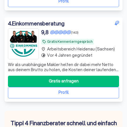
Profil
4
.
Einkommensberatung
9,8
(143)
Gratis Kennenlerngespräch
local_offer
Arbeitsbereich Heidenau (Sachsen)
place
Vor 4 Jahren gegründet
timelapse
Wir als unabhängige Makler helfen dir dabei mehr Netto
aus deinem Brutto zu holen, die Kosten deiner laufenden
Verträge zu reduzieren und deine Rentenlücke zu
schließen.
Gratis anfragen
Profil
Tipp! 4 Finanzberater schnell und einfach