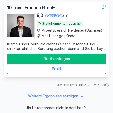
10
.
Loyal Finance GmbH
9,0
(16)
Gratis Kennenlerngespräch
local_offer
Arbeitsbereich Heidenau (Sachsen)
place
Vor 1 Jahr gegründet
timelapse
Klarheit und Überblick: Wenn Sie nach Offenheit und
direkter, ehrlicher Beratung suchen, dann sind Sie bei Loyal
Finance richtig.
Gratis anfragen
Profil
Aktualisiert: 05.08.2026 um 20:50
info
keyboard_arrow_down
Weitere Ergebnisse anzeigen
Ihr Unternehmen nicht in der Liste?