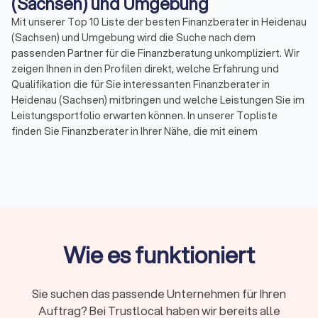
(Sachsen) und Umgebung
Mit unserer Top 10 Liste der besten Finanzberater in Heidenau
(Sachsen) und Umgebung wird die Suche nach dem
passenden Partner für die Finanzberatung unkompliziert. Wir
zeigen Ihnen in den Profilen direkt, welche Erfahrung und
Qualifikation die für Sie interessanten Finanzberater in
Heidenau (Sachsen) mitbringen und welche Leistungen Sie im
Leistungsportfolio erwarten können. In unserer Topliste
finden Sie Finanzberater in Ihrer Nähe, die mit einem
Durchschnittsscore von 8.3 bewertet wurden. Durch echte
Kundenbewertungen erhalten Sie zudem direkt
Informationen zu gebuchten Leistungen und der
Zufriedenheit der Kunden.
Sortieren Sie unsere Topliste mit wenigen Mouseklicks, um
spezialisierte Experten für Ihr Themenfeld in der
Finanzberatung zu finden. So können Sie Spezialisten für
Wie es funktioniert
Versicherungen, für Rente & Altersvorsorge, für
Baufinanzierung, Geldanlagen & Vermögensberatung oder für
die Unternehmensberatung auf einen Blick aussuchen und die
Sie suchen das passende Unternehmen für Ihren
besten Finanzberater in Heidenau (Sachsen) und Umgebung
Auftrag? Bei Trustlocal haben wir bereits alle