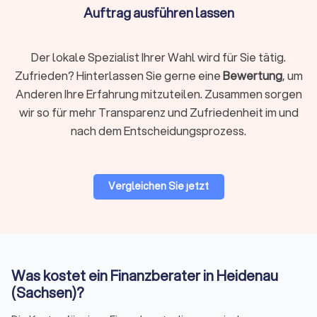
wenigsten Menschen für den Erhalt des Lebensstandards
Auftrag ausführen lassen
ausreicht. Lassen Sie sich bei der Altersvorsorge von den
richtigen Finanzberatern in Heidenau (Sachsen) unterstützen.
Der lokale Spezialist Ihrer Wahl wird für Sie tätig.
Zufrieden? Hinterlassen Sie gerne eine
Bewertung
, um
Unternehmensberatung & Finanzierung
Anderen Ihre Erfahrung mitzuteilen. Zusammen sorgen
Die Finanzierung von Unternehmen und Finanzfragen im
wir so für mehr Transparenz und Zufriedenheit im und
Rahmen der Unternehmensberatung ist ein anspruchsvolles
nach dem Entscheidungsprozess.
Themenfeld, bei dem ein spezialisierter Finanzberater die
einzig richtige Wahl ist. Erfahren Sie auf einen Blick, wer als
Finanzberater für Sie und Ihr Unternehmen in Frage kommt,
um auch komplexe Situationen mit dem passenden Partner
Vergleichen Sie jetzt
optimal zu meistern.
Auf Trustlocal können Sie Ihre Bedürfnisse beschreiben und
erklären, damit qualifizierte und kompetente Finanzberater in
Heidenau (Sachsen) Ihnen maßgeschneiderte Angebote
anbieten können.
Was kostet ein Finanzberater in Heidenau
(Sachsen)?
Finanzberatung in Heidenau (Sachsen):