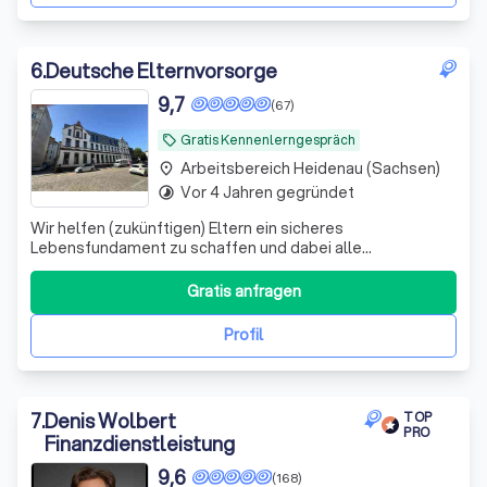
6
.
Deutsche Elternvorsorge
9,7
(67)
Gratis Kennenlerngespräch
local_offer
Arbeitsbereich Heidenau (Sachsen)
place
Vor 4 Jahren gegründet
timelapse
Wir helfen (zukünftigen) Eltern ein sicheres
Lebensfundament zu schaffen und dabei alle
Steuervorteile zu nutzen, die dir zustehen.
Gratis anfragen
Profil
7
.
Denis Wolbert
TOP
PRO
Finanzdienstleistung
9,6
(168)