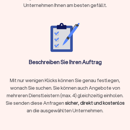
unabhängige Berater für Sie tätig werden:
Versicherungen
Unternehmen Ihnen am besten gefällt.
Baufinanzierung, Hypotheken & Immobilien
Vermögensverwaltung, Finanzplanung & -beratung
Rente & Altersvorsorge
Unternehmensberatung & Finanzierung
Versicherungen
Der Finanzberater für Versicherungen weiß durch die
Schilderung Ihrer Lebens- und Finanzsituation die besten
Beschreiben Sie Ihren Auftrag
Absicherungen zu gewährleisten. Ob
Berufsunfähigkeitsversicherung, Hausrat oder
Tierhalterhaftpflicht: Bei einem unabhängigen
Mit nur wenigen Klicks können Sie genau festlegen,
Versicherungsberater in Heidenau (Sachsen) sind Sie in den
wonach Sie suchen. Sie können auch Angebote von
besten Händen.
mehreren Dienstleistern (max. 4) gleichzeitig einholen.
Sie senden diese Anfragen
sicher, direkt und kostenlos
an die ausgewählten Unternehmen.
Baufinanzierung, Hypotheken & Immobilien
Finanzierungen rund um Immobilienkauf, Immobilienverkauf
und deren Unterhaltung stellen schnell vor