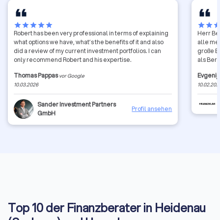
star
star
star
star
star
star
star
sta
Robert has been very professional in terms of explaining
Herr Bel
what options we have, what’s the benefits of it and also
alle me
did a review of my current investment portfolios. I can
große E
only recommend Robert and his expertise.
als Ber
Thomas Pappas
Evgenij
vor Google
10.03.2026
10.02.202
Sander Investment Partners
Profil ansehen
GmbH
Top 10 der Finanzberater in Heidenau