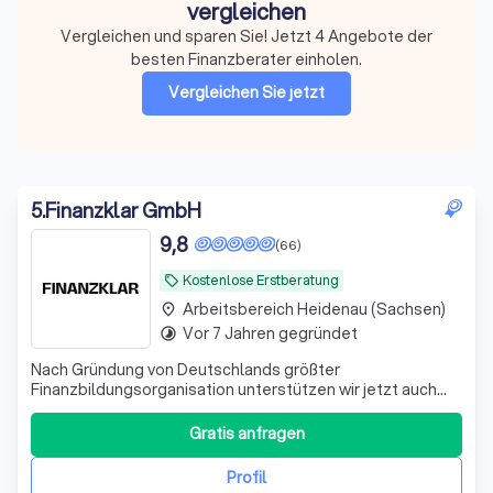
vergleichen
Vergleichen und sparen Sie! Jetzt 4 Angebote der
besten Finanzberater einholen.
Vergleichen Sie jetzt
5
.
Finanzklar GmbH
9,8
(66)
Kostenlose Erstberatung
local_offer
Arbeitsbereich Heidenau (Sachsen)
place
Vor 7 Jahren gegründet
timelapse
Nach Gründung von Deutschlands größter
Finanzbildungsorganisation unterstützen wir jetzt auch
bei der Umsetzung. Bekannt aus ZDF, ARD, RTL und vielen
weiteren Medien.
Gratis anfragen
Profil