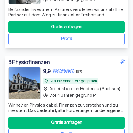
Bei Sander Investment Partners verstehen wir uns als Ihre
Partner auf dem Weg zu finanzieller Freiheit und
Sicherheit. Mit über einem Jahrzehnt Erfahrung im
Investmentbereich und einem engagierten Team aus
Gratis anfragen
Experten bieten wir maßgeschneiderte Anlagestrategien,
die perfekt auf Ihre individuellen Bedü
Profil
3
.
Physiofinanzen
9,9
(167)
Gratis Kennenlerngespräch
local_offer
Arbeitsbereich Heidenau (Sachsen)
place
Vor 4 Jahren gegründet
timelapse
Wir helfen Physios dabei, Finanzen zu verstehen und zu
meistern. Das bedeutet, alle Förderungen für die eigene
Vorsorge und Absicherung richtig zu nutzen.
Gratis anfragen