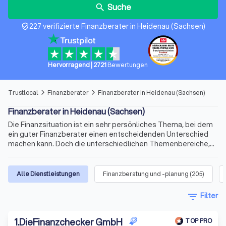
Suche
search
227 verifizierte Finanzberater in Heidenau (Sachsen)
verified_user
Hervorragend
|
2721
Bewertungen
Trustlocal
Finanzberater
Finanzberater in Heidenau (Sachsen)
arrow_forward_ios
arrow_forward_ios
Finanzberater in Heidenau (Sachsen)
Die Finanzsituation ist ein sehr persönliches Thema, bei dem
ein guter Finanzberater einen entscheidenden Unterschied
machen kann. Doch die unterschiedlichen Themenbereiche,
die variablen Qualifikationen für die Beratertätigkeit und die
sich ständig ändernden Voraussetzungen machen die Suche
nach dem richtigen Berater schnell kompliziert. Wir bieten
Alle Dienstleistungen
Finanzberatung und -planung
(
205
)
Ihnen für Ihre Finanzen Experten für Versicherungen,
Immobilienfinanzierungen, Geldanlagen, Altersvorsorge und
filter_list
Filter
vieles mehr. Finden Sie jetzt mit Trustlocal den besten
Finanzberater in Heidenau (Sachsen) und Umgebung.
1
.
DieFinanzchecker GmbH
TOP PRO