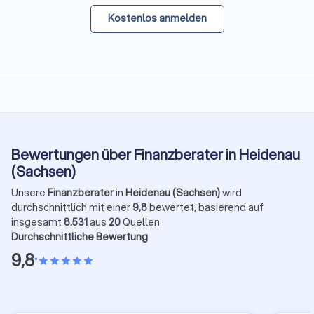
Kostenlos anmelden
Bewertungen über Finanzberater in Heidenau
(Sachsen)
Unsere
Finanzberater
in
Heidenau (Sachsen)
wird
durchschnittlich mit einer
9,8
bewertet, basierend auf
insgesamt
8.531
aus
20
Quellen
Durchschnittliche Bewertung
9,8
•
star
star
star
star
star