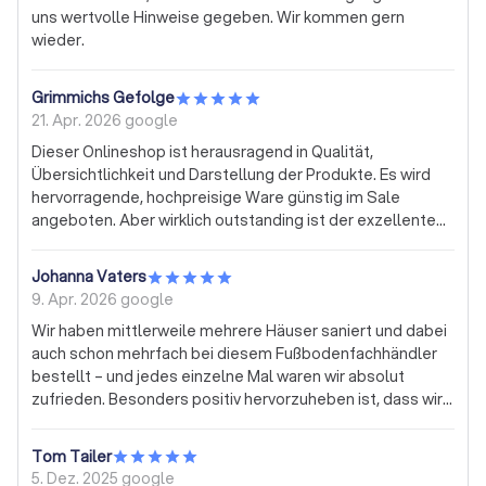
uns wertvolle Hinweise gegeben. Wir kommen gern
wieder.
Grimmichs Gefolge
21. Apr. 2026
google
Dieser Onlineshop ist herausragend in Qualität,
Übersichtlichkeit und Darstellung der Produkte. Es wird
hervorragende, hochpreisige Ware günstig im Sale
angeboten. Aber wirklich outstanding ist der exzellente
Kundenservice. So etwas findet man heute kaum bis gar
nicht mehr: Der von mir bestellte Vinyl-Klick-Bodenbelag
Johanna Vaters
war nicht mehr lieferbar und auch der Hersteller hatte
9. Apr. 2026
google
nichts mehr auf Lager. Daraufhin wurde mir ein ähnlicher
Wir haben mittlerweile mehrere Häuser saniert und dabei
Bodenbelag, jedoch deutlich teurer, angeboten.
auch schon mehrfach bei diesem Fußbodenfachhändler
.....Trommelwirbel.... zum gleichen Preis wie den von mir
bestellt – und jedes einzelne Mal waren wir absolut
bestelltem. Ich war fassungslos, dass es heute solch eine
zufrieden. Besonders positiv hervorzuheben ist, dass wir
Kulanz noch gibt. Ähnliches ist mir bei Onlinebestellungen
vorab immer kostenlos (wird bei Bestellung verrechnet)
schon öfter passiert, oder der Artikel war nach wenigen
Muster erhalten haben. Das hat die Auswahl enorm
Monaten defekt. Immer gab es Ärger, Ausreden, etc.
Tom Tailer
erleichtert und zeigt schon im ersten Schritt, wie
Obwohl ich rechtlich auf der sicheren Seite war, fängt man
5. Dez. 2025
google