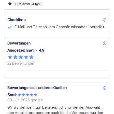
Verlegung haben, unser kompetentes Team steht Ihnen 
star
22
Bewertungen
jederzeit zur Verfügung. Besuchen Sie unseren 
Showroom in Leipzig, um sich persönlich beraten zu 
lassen. 

Checkliste
inf
E-Mail und Telefon vom Geschäftsinhaber überprüft.
Zögern Sie nicht, uns zu kontaktieren und fordern Sie 
noch heute ein kostenloses Angebot an! Lassen Sie uns 
gemeinsam den perfekten Boden für Ihr Zuhause oder Ihr 
Bewertungen
Gewerbe finden!
inf
Ausgezeichnet
•
4,9
22
Bewertungen
Bewertungen aus anderen Quellen
inf
Sarah
30. Juni 2026
google
Wir wurden sehr gut beraten, nicht nur bei der Auswahl
des Herstellers, sondern auch für die Verlegung wurden