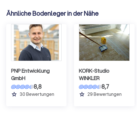
Ähnliche Bodenleger in der Nähe
PNP Entwicklung
KORK-Studio
GmbH
WINKLER
8,8
8,7
grade
grade
30
Bewertungen
29
Bewertungen