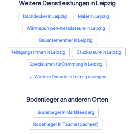
Weitere Dienstleistungen in Leipzig
Dachdecker in Leipzig
Maler in Leipzig
Wärmepumpen-Installateure in Leipzig
Bauunternehmer in Leipzig
Reinigungsfirmen in Leipzig
Stuckateure in Leipzig
Spezialisten für Dämmung in Leipzig
Umzugsunternehmen in Leipzig
Weitere Dienste in Leipzig anzeigen
add
Kammerjäger in Leipzig
Bodenleger an anderen Orten
Sicherheitstechniker in Leipzig
Trockenbauer in Leipzig
Bodenleger in Markkleeberg
Sanitärinstallateure in Leipzig
Bodenleger in Taucha (Sachsen)