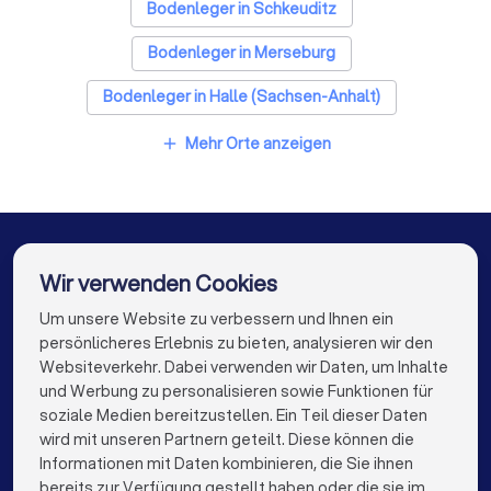
Fliesenleger in Leipzig
Fensterbauer in Leipzig
Bodenleger in Schkeuditz
Bodenleger in Merseburg
Bodenleger in Halle (Sachsen-Anhalt)
Bodenleger in Berlin
Bodenleger in Hamburg
Mehr Orte anzeigen
add
Bodenleger in München
Bodenleger in Köln
Bodenleger in Frankfurt am Main
Bodenleger in Stuttgart
Wir verwenden Cookies
Bodenleger in Düsseldorf
Um unsere Website zu verbessern und Ihnen ein
Die besten Unternehmen für Sie
persönlicheres Erlebnis zu bieten, analysieren wir den
Bodenleger in Dortmund
Bodenleger in Essen
Websiteverkehr. Dabei verwenden wir Daten, um Inhalte
info@trustlocal.de
und Werbung zu personalisieren sowie Funktionen für
Bodenleger in Bremen
Bodenleger in Nürnberg
soziale Medien bereitzustellen. Ein Teil dieser Daten
wird mit unseren Partnern geteilt. Diese können die
Bodenleger in Dresden
Bodenleger in Hannover
Informationen mit Daten kombinieren, die Sie ihnen
bereits zur Verfügung gestellt haben oder die sie im