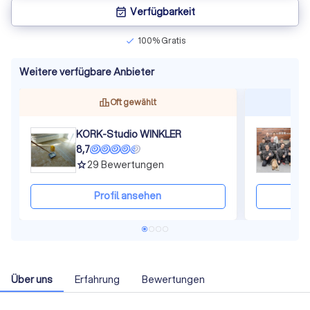
Verfügbarkeit
event_available
100% Gratis
check
Weitere verfügbare Anbieter
Oft gewählt
KORK-Studio WINKLER
S
8,7
8
29
Bewertungen
grade
gra
Profil ansehen
Über uns
Erfahrung
Bewertungen