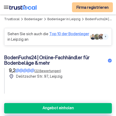
menu
Firma registrieren
Trustlocal
Bodenleger
Bodenleger in Leipzig
BodenFuchs24 | Online-Fachhändler für Bodenbeläge & mehr
arrow_forward_ios
arrow_forward_ios
arrow_forward_ios
Sehen Sie sich auch die
Top 10 der Bodenleger
+
in Leipzig an
BodenFuchs24 | Online-Fachhändler für
Bodenbeläge & mehr
9,2
(
22
Bewertungen
)
place
Delitzscher Str. 97, Leipzig
Angebot einholen