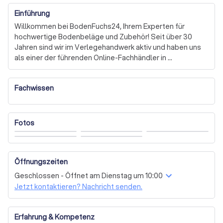
Einführung
Willkommen bei BodenFuchs24, Ihrem Experten für 
hochwertige Bodenbeläge und Zubehör! Seit über 30 
Jahren sind wir im Verlegehandwerk aktiv und haben uns 
als einer der führenden Online-Fachhändler in 
Deutschland etabliert. Unsere umfangreiche Auswahl 
umfasst Vinylböden, Bioböden, Parkett, Laminat und viele 
Fachwissen
weitere beliebte Beläge. Wir wissen genau, welcher 
Bodenbelag für Ihre individuellen Bedürfnisse am besten 
geeignet ist.

Fotos
Was uns auszeichnet, ist nicht nur unser breites 
Sortiment, sondern auch unser tiefes Fachwissen. Mit 
einem ständigen Lagerzugriff auf tausende 
Öffnungszeiten
Quadratmeter Bodenbeläge und Verlegezubehör 
garantieren wir Ihnen eine schnelle und unkomplizierte 
Geschlossen - Öffnet am Dienstag um 10:00
Abwicklung. Zudem bieten wir einen Musterservice an, 
Jetzt kontaktieren? Nachricht senden.
damit Sie die Auswahl bequem zu Hause testen können.

Egal, ob Sie Fragen zu technischen Details oder zur 
Erfahrung & Kompetenz