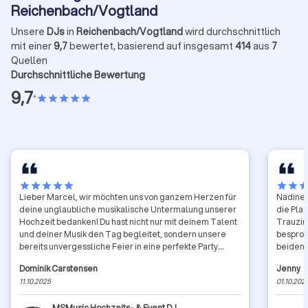
Reichenbach/Vogtland
Unsere
DJs
in
Reichenbach/Vogtland
wird durchschnittlich
mit einer
9,7
bewertet, basierend auf insgesamt
414
aus
7
Quellen
Durchschnittliche Bewertung
9,7
•
star
star
star
star
star
star
star
star
star
star
star
star
sta
Lieber Marcel, wir möchten uns von ganzem Herzen für
Nadine 
deine unglaubliche musikalische Untermalung unserer
die Pla
Hochzeit bedanken! Du hast nicht nur mit deinem Talent
Trauzimmer 
und deiner Musik den Tag begleitet, sondern unsere
besproc
bereits unvergessliche Feier in eine perfekte Party
beiden 
verwandelt. Von der ersten Kontaktaufnahme bis zur
ich mic
Dominik Carstensen
Jenny
letzten Zugabe war die Zusammenarbeit mit dir einfach
sie von
11.10.2025
01.10.202
wunderbar. Du bist mit so viel Professionalität, Herzblut
und vor allem einem unglaublichen Gespür für die
MSMusic Hochzeits- & Event DJ