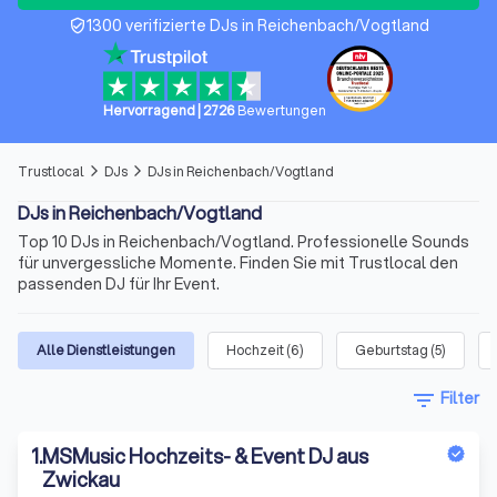
1300 verifizierte DJs in Reichenbach/Vogtland
verified_user
Hervorragend
|
2726
Bewertungen
Trustlocal
DJs
DJs in Reichenbach/Vogtland
arrow_forward_ios
arrow_forward_ios
DJs in Reichenbach/Vogtland
Top 10 DJs in Reichenbach/Vogtland. Professionelle Sounds
für unvergessliche Momente. Finden Sie mit Trustlocal den
passenden DJ für Ihr Event.
Alle Dienstleistungen
Hochzeit
(
6
)
Geburtstag
(
5
)
filter_list
Filter
1
.
MSMusic Hochzeits- & Event DJ aus
Zwickau