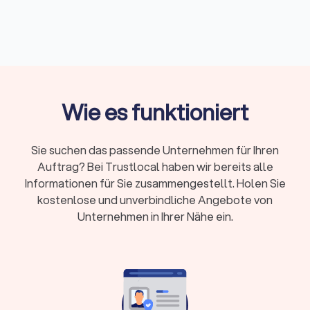
basiert.
Was bietet ein DJ in Reichenbach/Vogtland
an?
Vielleicht haben Sie sich schon einmal gefragt, was die
Wie es funktioniert
Abkürzung „DJ" bedeutet. DJ steht für
„Diskjockey"
und
bezeichnet einen Künstler, der Musik auflegt und mischt. Das
DJ-Pult und das Mischpult sind seine Werkzeuge, um
Sie suchen das passende Unternehmen für Ihren
nahtlose Übergänge zwischen den Tracks zu schaffen.
Auftrag? Bei Trustlocal haben wir bereits alle
Neben dem klassischen Auflegen bietet ein DJ in
Reichenbach/Vogtland häufig auch folgende Leistungen an:
Informationen für Sie zusammengestellt. Holen Sie
kostenlose und unverbindliche Angebote von
Unternehmen in Ihrer Nähe ein.
→
Licht- und Tontechnik
→
Moderation
→
individuelle Playlists
→
Beratung zur Musikplanung