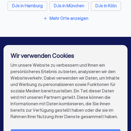
DJs in Hamburg
DJs in München
DJs in Köln
DJs in Frankfurt am Main
DJs in Stuttgart
Mehr Orte anzeigen
add
DJs in Düsseldorf
DJs in Dortmund
DJs in Essen
DJs in Bremen
DJs in Nürnberg
DJs in Dresden
DJs in Hannover
DJs in Leipzig
Wir verwenden Cookies
DJs in Duisburg
DJs in Bochum
Um unsere Website zu verbessern und Ihnen ein
Die besten DJs für Sie
persönlicheres Erlebnis zu bieten, analysieren wir den
DJs in Wuppertal
DJs in Bielefeld
DJs in Bonn
Websiteverkehr. Dabei verwenden wir Daten, um Inhalte
info@trustlocal.de
und Werbung zu personalisieren sowie Funktionen für
DJs in Münster
DJs in der Nähe
soziale Medien bereitzustellen. Ein Teil dieser Daten
wird mit unseren Partnern geteilt. Diese können die
Informationen mit Daten kombinieren, die Sie ihnen
bereits zur Verfügung gestellt haben oder die sie im
keyboard_arrow_down
FÜR PRIVATPERSONEN
Rahmen Ihrer Nutzung ihrer Dienste gesammelt haben.
keyboard_arrow_down
FÜR FIRMEN