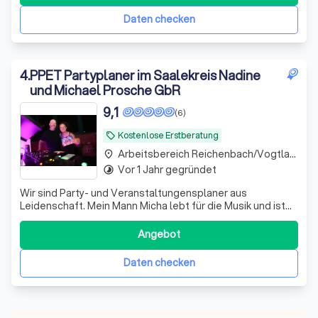
Daten checken
4
.
PPET Partyplaner im Saalekreis Nadine
und Michael Prosche GbR
9,1
(6)
Kostenlose Erstberatung
local_offer
Arbeitsbereich Reichenbach/Vogtland
place
Vor 1 Jahr gegründet
timelapse
Wir sind Party- und Veranstaltungensplaner aus
Leidenschaft. Mein Mann Micha lebt für die Musik und ist
immer sehr daran interessiert, jede Feier so einmalig und
einzigartig zu machen, wie es nur geht. Ich,Nadine, plane,
Angebot
organisiere und führe auf Wunsch Ihre Feierlichkeit durch.
Wir können unterstüt
Daten checken