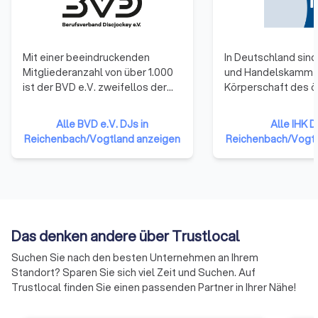
Mit einer beeindruckenden
In Deutschland sind 
Mitgliederanzahl von über 1.000
und Handelskamme
ist der BVD e.V. zweifellos der
Körperschaft des ö
größte Verband für DJs in ganz
Rechts. Zu ihnen g
Europa. Unsere Wurzeln reichen
Unternehmen einer 
Alle BVD e.V. DJs in
Alle IHK D
zurück bis ins Jahr 1982, als der
Gewerbetreibende
Reichenbach/Vogtland anzeigen
Reichenbach/Vogtl
BVD e.V. in Münster ins Leben
Unternehmen mit 
gerufen wurde. Seitdem sind wir
reiner Handwerksu
stolz darauf, eine breite Palette
Landwirtschaften u
von kreativen Köpfen aus der
Freiberufler (die nic
Eventbranche zu vereinen – nicht
Handelsregister ei
nur DJs, sondern auch Künstler,
sind) gehören ihne
Das denken andere über Trustlocal
Produzenten, Ausstatter,
an.
Veranstalter, Agenturen und
Suchen Sie nach den besten Unternehmen an Ihrem
viele andere. Unser Verband ist
Standort? Sparen Sie sich viel Zeit und Suchen. Auf
eine vielfältige Plattform, die die
Trustlocal finden Sie einen passenden Partner in Ihrer Nähe!
Synergien all dieser Fachleute
unter einem Dach bündelt.