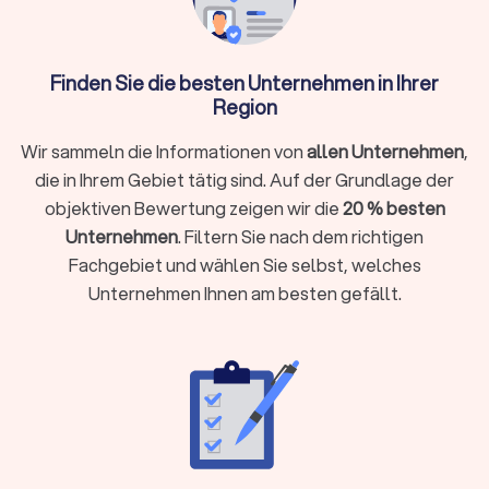
→
Live-Mixing
→
Auf- und Abbau der Ausrüstung
Finden Sie die besten Unternehmen in Ihrer
Region
Wir sammeln die Informationen von
allen Unternehmen
,
Einige
professionelle DJs
arbeiten zusätzlich mit Live-
Musikern zusammen oder bieten Entertainment-Extras wie
die in Ihrem Gebiet tätig sind. Auf der Grundlage der
Fotoboxen
an. Auf Trustlocal finden Sie einen für Sie
objektiven Bewertung zeigen wir die
20 % besten
passenden professionellen DJ-Service, der Ihre
Unternehmen
. Filtern Sie nach dem richtigen
Veranstaltung mit dem perfekten Soundtrack untermalt und
Fachgebiet und wählen Sie selbst, welches
für die richtige Stimmung sorgt.
Unternehmen Ihnen am besten gefällt.
Was kostet ein DJ in Reichenbach/Vogtland?
DJs arbeiten häufig mit
Paketpreisen
. Das bedeutet, Sie
bezahlen pauschal für einen Auftritt von einer bestimmten
Stundenanzahl, zum Beispiel zwei oder acht Stunden.
Typische DJ-Paketpreise:
DJ-Paketpreise
reichen oft