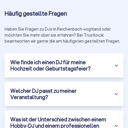
Vergleichen Sie mit Trustlocal bis zu vier
unverbindliche Angebote von geprüften DJs in
Häufig gestellte Fragen
Ihrer Nähe. Kostenlos, transparent und auf Basis
echter Kundenbewertungen.
Haben Sie Fragen zu DJs in Reichenbach-vogtland oder
möchten Sie mehr über sie erfahren? Bei Trustlocal
Geprüfte DJs
Kostenlos
beantworten wir gerne die am häufigsten gestellten Fragen.
Unverbindlich
Wie finde ich einen DJ für meine
Hochzeit oder Geburtstagsfeier?
Jetzt DJs vergleichen
Welcher DJ passt zu meiner
Veranstaltung?
Was ist der Unterschied zwischen einem
Hobby-DJ und einem professionellen