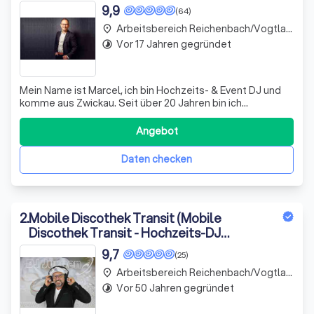
9,9
(64)
Arbeitsbereich Reichenbach/Vogtland
place
Vor 17 Jahren gegründet
timelapse
Mein Name ist Marcel, ich bin Hochzeits- & Event DJ und
komme aus Zwickau. Seit über 20 Jahren bin ich
leidenschaftlich als professioneller DJ unterwegs und
begeistere Menschen mit meiner Arbeit.
Angebot
Daten checken
2
.
Mobile Discothek Transit (Mobile
Discothek Transit - Hochzeits-DJ
Vogtland - DJ Jürgen)
9,7
(25)
Arbeitsbereich Reichenbach/Vogtland
place
Vor 50 Jahren gegründet
timelapse