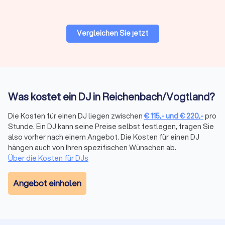
Vertrauen Sie auf Trustlocal für DJs in
Vergleichen Sie jetzt
Reichenbach/Vogtland
Mit Trustlocal wird die Suche nach dem idealen DJ zum
Kinderspiel. Wir ermitteln eine Liste der
Top 10 DJs in
Reichenbach/Vogtland
. Alle von uns gelisteten Experten sind
geprüft und unzuverlässige Anbieter werden konsequent
entfernt. Filtern Sie bequem nach Entfernung, Anlass oder
Was kostet ein DJ in Reichenbach/Vogtland?
Verfügbarkeit und blättern Sie durch
gebündelte
Bewertungen von echten Kunden
. Geben Sie einfach Ihre
Die Kosten für einen DJ liegen zwischen
€
115
,-
und
€
220
,-
pro
Anforderungen ein und erhalten Sie innerhalb kürzester Zeit
Stunde. Ein DJ kann seine Preise selbst festlegen, fragen Sie
also vorher nach einem Angebot. Die Kosten für einen DJ
kostenlos und unverbindlich vier Angebote
von DJs in
hängen auch von Ihren spezifischen Wünschen ab.
Reichenbach/Vogtland.
Über die Kosten für DJs
Angebot einholen
Den perfekten DJ in
Reichenbach/Vogtland finden