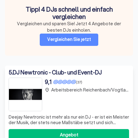
Tipp! 4 DJs schnell und einfach
vergleichen
Vergleichen und sparen Sie! Jetzt 4 Angebote der
besten DJs einholen.
Vergleichen Sie jetzt
5
.
DJ Newtronic - Club- und Event-DJ
9,1
(37)
Arbeitsbereich Reichenbach/Vogtland
place
Deejay Newtronic ist mehr als nur ein DJ - er ist ein Meister
der Musik, der stets neue Maßstäbe setzt und sich
ständig weiterentwickelt. Mit über 18 Jahren Erfahrung in
der Club- und Eventszene hat er sich einen Namen
Angebot