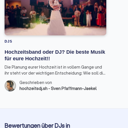
DJS
Hochzeitsband oder DJ? Die beste Musik
für eure Hochzeit!!
Die Planung eurer Hochzeit ist in vollem Gange und
ihr steht vor der wichtigen Entscheidung: Wie soll die
musikalische Untermalung eures großen Tages
Geschrieben von
aussehen? Hochzeitsband oder DJ? Als erfahrener
hochzeitsdj.sh - Sven Pfaffmann-Jaekel
Hochzeits-DJ möchte ich euch mit diesem Beitrag
einen umfassenden Überblick geben und euch bei
der Wahl der passenden musikalischen Begleitung
unterstützen.
Bewertungen über DJs in