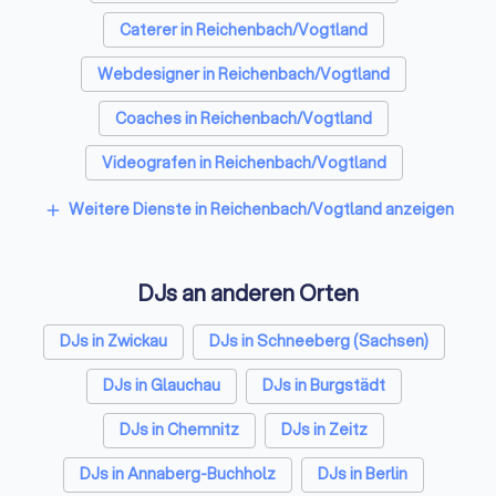
Caterer in Reichenbach/Vogtland
Webdesigner in Reichenbach/Vogtland
Coaches in Reichenbach/Vogtland
Videografen in Reichenbach/Vogtland
Bestatter in Reichenbach/Vogtland
Weitere Dienste in Reichenbach/Vogtland anzeigen
add
Paartherapeuten in Reichenbach/Vogtland
DJs an anderen Orten
Sicherheitsdienste in Reichenbach/Vogtland
Freie Redner in Reichenbach/Vogtland
DJs in Zwickau
DJs in Schneeberg (Sachsen)
DJs in Glauchau
DJs in Burgstädt
DJs in Chemnitz
DJs in Zeitz
DJs in Annaberg-Buchholz
DJs in Berlin