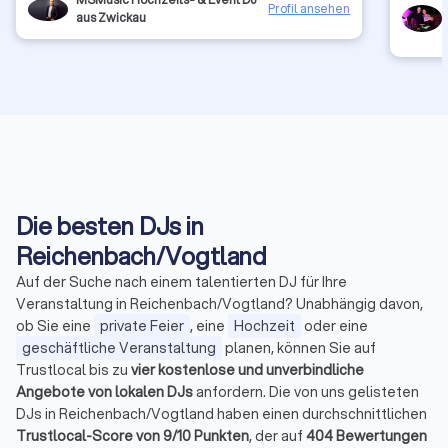
Stimmung dabei gewesen. Jeder einzelne Song saß
Profil ansehen
aus Zwickau
perfekt und du hast es geschafft, wirklich alle unsere
Gäste – von Jung bis Alt – auf die Tanzfläche zu locken
und dort zu halten. Die Energie, die du verbreitet hast,
war ansteckend, und das Feedback unserer Gäste war
durchweg überwältigend. Du hast unsere Wunschlieder
und den allgemeinen Musikgeschmack derart genial
getroffen, dass die Tanzfläche keinen einzigen Moment
leer war. Wenn wir an unsere Hochzeit zurückdenken,
ist deine Musik ein absolutes Highlight, das in unseren
Erinnerungen für immer mitschwingen wird. Wir können
Marcel uneingeschränkt und aus tiefster Überzeugung
jedem empfehlen, der seine Hochzeit oder jedes
Die besten DJs in
andere Event zu einem musikalischen Traum machen
Reichenbach/Vogtland
möchte! Tausend Dank für deinen riesigen Beitrag zu
unserem schönsten Tag! Herzliche Grüße Sindy und
Auf der Suche nach einem talentierten DJ für Ihre
Dome.
Veranstaltung in Reichenbach/Vogtland? Unabhängig davon,
ob Sie eine
private Feier
, eine
Hochzeit
oder eine
geschäftliche Veranstaltung
planen, können Sie auf
Trustlocal bis zu
vier kostenlose und unverbindliche
Angebote von lokalen DJs
anfordern. Die von uns gelisteten
DJs in Reichenbach/Vogtland haben einen durchschnittlichen
Trustlocal-Score von 9/10 Punkten
, der auf
404 Bewertungen