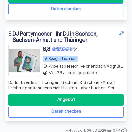
gemacht und ist auch auf Hochzeiten ein gern gesehener
Gast. Seine Fähigkeit, die
Daten checken
6
.
DJ Partymacher - Ihr DJ in Sachsen,
Sachsen-Anhalt und Thüringen
8,8
(2)
Reagiert schnell
Arbeitsbereich Reichenbach/Vogtland
place
Vor 36 Jahren gegründet
timelapse
DJ für Events in Thüringen, Sachsen & Sachsen-Anhalt
Erfahrungen kann man nicht kaufen – aber buchen. Seit
über 40 Jahren sorge ich als DJ Partymacher für beste
Stimmung und perfekt abgestimmte Musik – von
Angebot
Hochzeiten bis Firmenevents. Mit der „Lizenz zum
Auflegen“ bringe ich als DJ Partymacher nicht
Daten checken
Aktualisiert: 06.08.2026 um 07:43
info