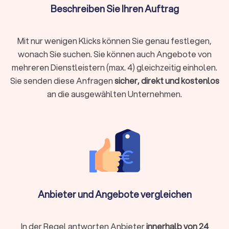
Beschreiben Sie Ihren Auftrag
von
400 € bis 3.000 €
. Im Preis enthalten sind meistens
der Auftritt selbst, grundlegende Ausstattung (z. B.
Tonanlage, Lichttechnik), sowie Auf- und Abbau. Gegen
Mit nur wenigen Klicks können Sie genau festlegen,
einen Aufpreis erhalten Sie oft Extras wie ein
Vorgespräch, Nebelmaschinen oder Verlängerung des
wonach Sie suchen. Sie können auch Angebote von
Auftritts.
mehreren Dienstleistern (max. 4) gleichzeitig einholen.
Sie senden diese Anfragen
sicher, direkt und kostenlos
Die unterschiedlichen Erfahrungsniveaus der Dienstleister
an die ausgewählten Unternehmen.
sowie der Leistungsumfang ergeben diese große
Preisspanne. Faktoren, die den Leistungsumfang
beeinflussen, sind unter anderem:
die Dauer der Veranstaltung
das benötigte Equipment
technische Anforderungen
der Standort
Extras
Setzen Sie klare Prioritäten und fragen Sie Angebote von
Anbieter und Angebote vergleichen
mehreren DJs in Reichenbach/Vogtland an.
In der Regel antworten Anbieter
innerhalb von 24