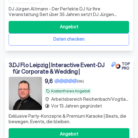
DJ Jürgen Altmann - Der Perfekte DJ für Ihre
Veranstaltung Seit über 35 Jahren setzt DJ Jürgen
Altmann mit seiner mobilen Disco TRANSIT Maßstäbe in
der Veranstaltungsunterhaltung. Mit einer
Angebot
unvergleichlichen Mischung aus Erfahrung, Qualität und
Kundenfreundlichkeit sorgt er dafür, dass jede Feier zu
Daten checken
3
.
DJ Flo Leipzig | Interactive Event-DJ
TOP
PRO
für Corporate & Wedding |
9,6
(86)
Kostenfreies Angebot
local_offer
Arbeitsbereich Reichenbach/Vogtland
place
Vor 13 Jahren gegründet
timelapse
Exklusive Party-Konzepte & Premium Karaoke | Beats, die
bewegen. Events, die bleiben.
Angebot