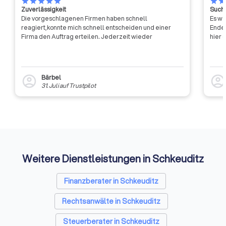
star
star
star
star
star
star
sta
Zuverlässigkeit
Suche
Die vorgeschlagenen Firmen haben schnell
Es wa
reagiert,konnte mich schnell entscheiden und einer
Ende 
Firma den Auftrag erteilen. Jederzeit wieder
hier 
Bärbel
account_circle
account_circl
31. Juli
auf
Trustpilot
Weitere Dienstleistungen in Schkeuditz
Finanzberater in Schkeuditz
Rechtsanwälte in Schkeuditz
Steuerberater in Schkeuditz