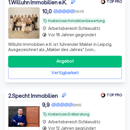
zu die besten Immobilienmaklern in Schkeuditz.
1
.
Willuhn Immobilien e.K.
TOP PRO
10,0
(1017)
Kostenlose Immobilienbewertung
local_offer
Arbeitsbereich Schkeuditz
place
Vor 18 Jahren gegründet
timelapse
Willuhn Immobilien e.K. ist führender Makler in Leipzig.
Ausgezeichnet als „Makler des Jahres“ (von
ImmoScout24) und deutschlandweit Platz 3 für
Kundenzufriedenheit laut German Customer Award.
Angebot
Verfügbarkeit
2
.
Specht Immobilien
TOP PRO
9,9
(200)
Kostenlose Erstberatung
local_offer
Arbeitsbereich Schkeuditz
place
Vor 12 Jahren gegründet
timelapse