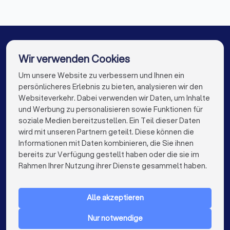
Immobilienmakler in Bitterfeld
Immobilienmakler in Meuselwitz
Immobilienmakler in Köthen
Wir verwenden Cookies
Immobilienmakler in Frohburg
Um unsere Website zu verbessern und Ihnen ein
Die besten Immobilienmakler für Sie
persönlicheres Erlebnis zu bieten, analysieren wir den
Immobilienmakler in Berlin
Websiteverkehr. Dabei verwenden wir Daten, um Inhalte
info@trustlocal.de
und Werbung zu personalisieren sowie Funktionen für
Immobilienmakler in Hamburg
soziale Medien bereitzustellen. Ein Teil dieser Daten
wird mit unseren Partnern geteilt. Diese können die
Immobilienmakler in München
Informationen mit Daten kombinieren, die Sie ihnen
bereits zur Verfügung gestellt haben oder die sie im
Immobilienmakler in Köln
keyboard_arrow_down
FÜR PRIVATPERSONEN
Rahmen Ihrer Nutzung ihrer Dienste gesammelt haben.
Immobilienmakler in Frankfurt am Main
keyboard_arrow_down
FÜR FIRMEN
Immobilienmakler in Stuttgart
Alle akzeptieren
keyboard_arrow_down
ÜBER TRUSTLOCAL
Immobilienmakler in Düsseldorf
Nur notwendige
LAND