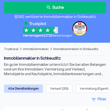
Suche
search
262 verifizierte Immobilienmakler in Schkeuditz
verified_user
Hervorragend
|
2722
Bewertungen
Trustlocal
Immobilienmakler
Immobilienmakler in Schkeuditz
arrow_forward_ios
arrow_forward_ios
Immobilienmakler in Schkeuditz
Ein guter Immobilienmakler unterstützt Sie bei allen Belangen
rund um Ihre Immobilien: Vermietung und Verkauf,
Mietobjekte und Kaufobjekte, Immobilienbewertungen und
vieles mehr gehören zum Leistungsportfolio, bei dem private
und gewerbliche Immobilien im Mittelpunkt stehen. Wir
stellen Ihnen die besten Immobilienmakler in Schkeuditz vor
Alle Dienstleistungen
Verkauf
(
253
)
Vermietung (Eigentü
und bieten Ihnen den schnellen Zugang zu kompetenten
Experten unter den Immobilienmaklern in Ihrer Nähe.
filter_list
Filter
Profitieren Sie von unseren übersichtlichen Listen, den
aussagekräftigen Profilen und echten Kundenbewertungen