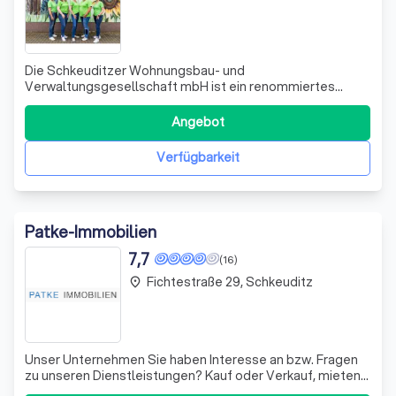
Die Schkeuditzer Wohnungsbau- und
Verwaltungsgesellschaft mbH ist ein renommiertes
Unternehmen, das sich auf die Betreuung von Wohnungen
in der Region Schkeuditz spezialisiert hat. Seit unserer
Angebot
Gründung im Jahr 1991 haben wir uns einen Namen
gemacht, indem wir uns um insgesamt 1.500 Wohnungen
Verfügbarkeit
in ver
Patke-Immobilien
7,7
(16)
Fichtestraße 29, Schkeuditz
place
Unser Unternehmen Sie haben Interesse an bzw. Fragen
zu unseren Dienstleistungen? Kauf oder Verkauf, mieten,
vermieten oder verwalten einer Immobilie! Sie sind auf der