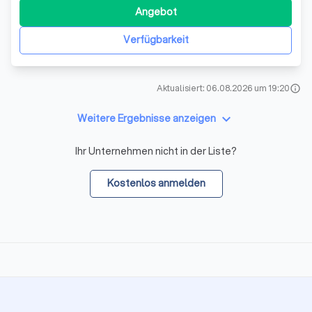
Suche nach einem zuverlässigem Partner, der sich
Angebot
vertrauensvoll um Ihre Immobilie kümmert? Unser Ziel ist
es, Ihnen einen angemesse
Verfügbarkeit
Aktualisiert: 06.08.2026 um 19:20
info
keyboard_arrow_down
Weitere Ergebnisse anzeigen
Ihr Unternehmen nicht in der Liste?
Kostenlos anmelden