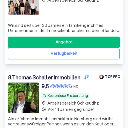
Arbeitsbereich Schkeuditz
place
Wir sind seit über 30 Jahren ein familiengeführtes
Unternehmen in der Immobilienbranche mit dem Standort
in Leipzig. Unser Ziel ist es, unsere Kunden umfassend und
persönlich zu betreuen. Zu unseren Leistungen gehören
Angebot
der Immobilienverkauf, bei dem wir eine professionelle
Verkaufsstrategie mit 36
Verfügbarkeit
8
.
Thomas Schaller Immobilien
TOP PRO
9,5
(141)
Kostenlose Erstberatung
local_offer
Arbeitsbereich Schkeuditz
place
Vor 14 Jahren gegründet
timelapse
Als erfahrene Immobilienmakler in Nürnberg sind wir Ihr
vertrauenswürdiger Partner, wenn es um den Kauf oder