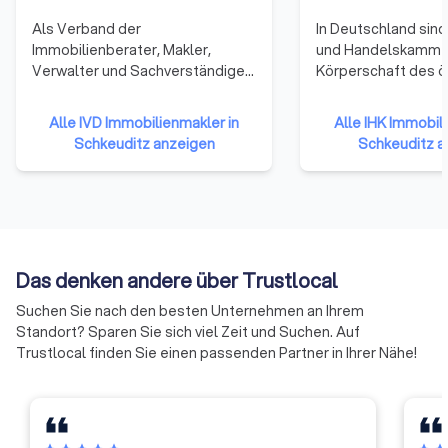
Mit Trustlocal sehen Sie alle wichtigen Informationen zu den
Als Verband der
In Deutschland sind 
besten Immobilienmaklern in Schkeuditz auf einen Blick und
Immobilienberater, Makler,
und Handelskamme
können unkompliziert wählen. Nutzen Sie kostenlose
Verwalter und Sachverständigen
Körperschaft des ö
Erstgespräche, um den ersten Eindruck vom Anbieterprofil zu
steht der IVD mit seinen
Rechts. Zu ihnen g
verfestigen und lassen Sie sich ein Angebot erstellen, dass
Mitgliedern in der
Unternehmen einer 
Sie direkt auf unserer Plattform anfordern können. Finden Sie
Alle IVD Immobilienmakler in
Alle IHK Immobil
Verantwortung, am nachhaltigen
Gewerbetreibende
noch heute die besten Immobilienmakler in Schkeuditz und
Schkeuditz anzeigen
Schkeuditz a
Funktionieren des
Unternehmen mit 
Umgebung.
Immobilienmarktes mitzuwirken.
reiner Handwerksu
Dabei kämpft der
Landwirtschaften u
Immobilienverband IVD für eine
Freiberufler (die nic
effektive Förderung und die
Handelsregister ei
Sicherung freiheitlicher und
sind) gehören ihne
Das denken andere über Trustlocal
wirtschaftlich erfolgreicher
an.
Berufsausübung seiner
Suchen Sie nach den besten Unternehmen an Ihrem
Mitglieder.
Standort? Sparen Sie sich viel Zeit und Suchen. Auf
Trustlocal finden Sie einen passenden Partner in Ihrer Nähe!