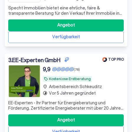
Specht Immobilien bietet eine ehrliche, faire &
transparente Beratung für den Verkauf Ihrer Immobilie in
Leipzig & Halle. Mit unseren Kunden erstellen wir
individuelle Konzepte für die Vermarktung.
Angebot
Verfügbarkeit
3
.
EE-Experten GmbH
TOP PRO
9,9
(78)
Kostenlose Erstberatung
local_offer
Arbeitsbereich Schkeuditz
place
Vor 5 Jahren gegründet
timelapse
EE-Experten - Ihr Partner für Energieberatung und
Förderung. Zertifizierte Energieberater mit über 20 Jahren
Erfahrung. Wir machen Ihre Sanierung förderfähig,
effizient und stressfrei.
Angebot
Verfügbarkeit