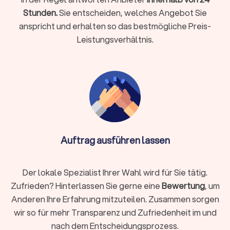
Stunden.
Sie entscheiden, welches Angebot Sie
Immobilienbewertung
anspricht und erhalten so das bestmögliche Preis-
In die Bewertung von Immobilien fließen verschiedene
Leistungsverhältnis.
Aspekte ein, die ein Laie nicht immer selbst beurteilen kann.
Ein Gutachten hilft, die Immobilienbewertung realistisch und
praktisch umsetzbar zu gestalten, beispielsweise in Fragen
von Erbschaft, Kauf und Verkauf.
Gewerbliche Immobilien
Gewerbliche Immobilien unterliegen anderen Kriterien als
privat bewohnte Gebäude. Die richtige Gewerbeimmobilie zu
Auftrag ausführen lassen
finden, zu mieten oder zu vermieten kann mit einem
spezialisierten Immobilienmakler verbessert und vereinfacht
werden. Dies gilt auch beim Verkauf der Gewerbeimmobilie.
Der lokale Spezialist Ihrer Wahl wird für Sie tätig.
Zufrieden? Hinterlassen Sie gerne eine
Bewertung
, um
Anderen Ihre Erfahrung mitzuteilen. Zusammen sorgen
Die besten Immobilienmakler in Schkeuditz
wir so für mehr Transparenz und Zufriedenheit im und
finden
nach dem Entscheidungsprozess.
Erfahrung, Fachkenntnisse zur Immobiliensituation in