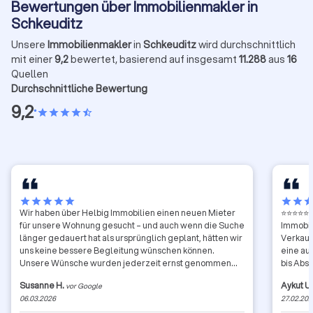
Bewertungen über Immobilienmakler in
Schkeuditz
Unsere
Immobilienmakler
in
Schkeuditz
wird durchschnittlich
mit einer
9,2
bewertet, basierend auf insgesamt
11.288
aus
16
Quellen
Durchschnittliche Bewertung
9,2
•
star
star
star
star
star_half
star
star
star
star
star
star
star
sta
Wir haben über Helbig Immobilien einen neuen Mieter
⭐⭐⭐⭐⭐ A
für unsere Wohnung gesucht – und auch wenn die Suche
Immobil
länger gedauert hat als ursprünglich geplant, hätten wir
Verkauf
uns keine bessere Begleitung wünschen können.
eine au
Unsere Wünsche wurden jederzeit ernst genommen
bis Absc
und konsequent berücksichtigt. In allen Gesprächen und
großem 
Susanne H.
Aykut U
vor Google
Terminen war Herr Helbig absolut kompetent,
umgeset
06.03.2026
27.02.20
hilfsbereit und dabei immer sehr sympathisch.
einfach 