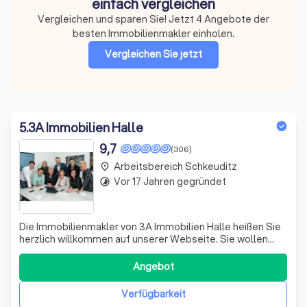
einfach vergleichen
Vergleichen und sparen Sie! Jetzt 4 Angebote der
besten Immobilienmakler einholen.
Vergleichen Sie jetzt
5
.
3A Immobilien Halle
9,7
(306)
Arbeitsbereich Schkeuditz
place
Vor 17 Jahren gegründet
timelapse
Die Immobilienmakler von 3A Immobilien Halle heißen Sie
herzlich willkommen auf unserer Webseite. Sie wollen
eine Immobilie verkaufen oder eine Wohnung vermieten?
Mit 3A Immobilien Halle vertrauen Sie einem der
Angebot
führenden Immobilienmakler in Halle – ganz gleich, ob Sie
eine Immobilie in Halle & Saale
Verfügbarkeit