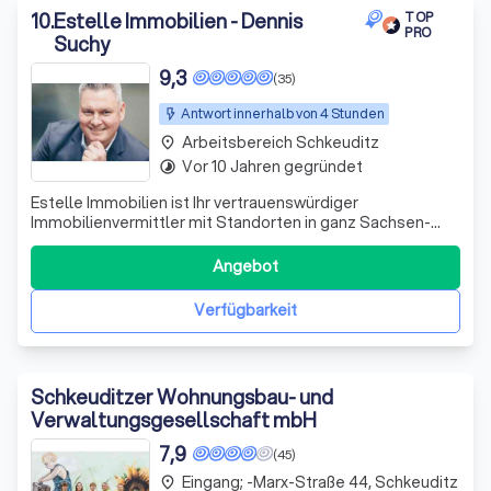
10
.
Estelle Immobilien - Dennis
TOP
PRO
Suchy
9,3
(35)
Antwort innerhalb von 4 Stunden
Arbeitsbereich Schkeuditz
place
Vor 10 Jahren gegründet
timelapse
Estelle Immobilien ist Ihr vertrauenswürdiger
Immobilienvermittler mit Standorten in ganz Sachsen-
Anhalt. Unser Hauptbüro befindet sich in Sandersdorf-
Brehna, aber wir bieten auch Beratungsmöglichkeiten in
Angebot
Leipzig, Halle, Dessau-Roßlau, Bitterfeld, Landsberg und
Zörbig. Unser Ziel ist es, Ihnen bei
Verfügbarkeit
Schkeuditzer Wohnungsbau- und
Verwaltungsgesellschaft mbH
7,9
(45)
Eingang; -Marx-Straße 44, Schkeuditz
place