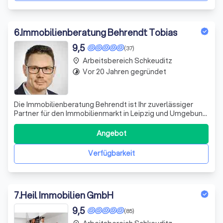
6
.
Immobilienberatung Behrendt Tobias
9,5
(37)
Arbeitsbereich Schkeuditz
place
Vor 20 Jahren gegründet
timelapse
Die Immobilienberatung Behrendt ist Ihr zuverlässiger
Partner für den Immobilienmarkt in Leipzig und Umgebung.
Seit 2006 sind wir spezialisiert auf die Vermittlung von
Einfamilienhäusern, Wohnungen und Grundstücken. Unser
Angebot
Ziel ist es, sowohl Eigentümern als auch
Kaufinteressenten eine professionelle
Verfügbarkeit
7
.
Heil Immobilien GmbH
9,5
(85)