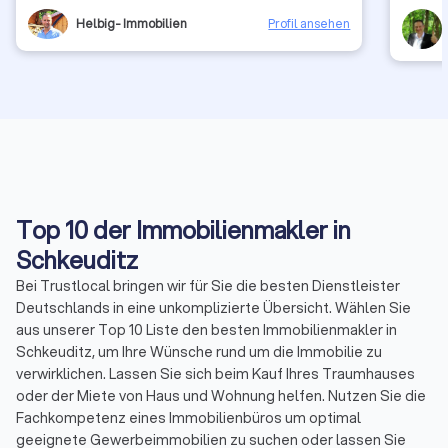
Besonders geschätzt haben wir, dass er nicht
sofort 
aufgegeben hat und mit viel Engagement
vermitte
Helbig- Immobilien
Profil ansehen
weitergesucht hat, bis es für uns wirklich gepasst hat.
und beg
Eine Zusammenarbeit, die von Vertrauen und
die man
Professionalität geprägt war – wir empfehlen Herrn
informi
Helbig von Herzen weiter.
überzeu
Fachwis
um die 
eine De
geklärt 
keinem 
jederze
gesamte
Top 10 der Immobilienmakler in
äußerst
Schkeuditz
Erwartu
optimal
Bei Trustlocal bringen wir für Sie die besten Dienstleister
dieser
Deutschlands in eine unkomplizierte Übersicht. Wählen Sie
als Fol
Nord zu
aus unserer Top 10 Liste den besten Immobilienmakler in
geben. 
Schkeuditz, um Ihre Wünsche rund um die Immobilie zu
Leistun
verwirklichen. Lassen Sie sich beim Kauf Ihres Traumhauses
oder der Miete von Haus und Wohnung helfen. Nutzen Sie die
Fachkompetenz eines Immobilienbüros um optimal
geeignete Gewerbeimmobilien zu suchen oder lassen Sie