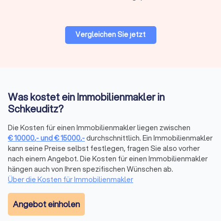
Deutschland und Ihrer Region sowie ein großes
Kontaktnetzwerk sind Aspekte, welche den Unterschied
zwischen einem Immobilienmakler und einem guten
Vergleichen Sie jetzt
Immobilienmakler machen. Erhalten Sie erste Anhaltspunkte
zu einem passenden Immobilienmakler in Ihrer Nähe auf
unserem Trustlocal Portal und in den aussagekräftigen
Profilen der Immobilienbüros.
Was kostet ein Immobilienmakler in
Schkeuditz?
Eigenheim-Suche oder Immobilienkauf als
Investition?
Die Kosten für einen Immobilienmakler liegen zwischen
Professionelle Immobilienbüros bieten Ihnen vielfältige
€
10000
,-
und
€
15000
,-
durchschnittlich. Ein Immobilienmakler
Leistungen, zu denen Sie im persönlichen Erstgespräch
kann seine Preise selbst festlegen, fragen Sie also vorher
umfassend beraten werden. Hierfür muss der
nach einem Angebot. Die Kosten für einen Immobilienmakler
Immobilienmakler zunächst Ihre Ziele und Vorstellungen
hängen auch von Ihren spezifischen Wünschen ab.
wissen, um Ihnen im Anschluss ein individuelles Angebot
Über die Kosten für Immobilienmakler
unterbreiten zu können. Ob Sie nun ein Eigenheim suchen
oder eine Gewerbeimmobilie mieten oder kaufen wollen, ob
Angebot einholen
Sie Immobilien als Geldanlage nutzen oder selbst bewohnen