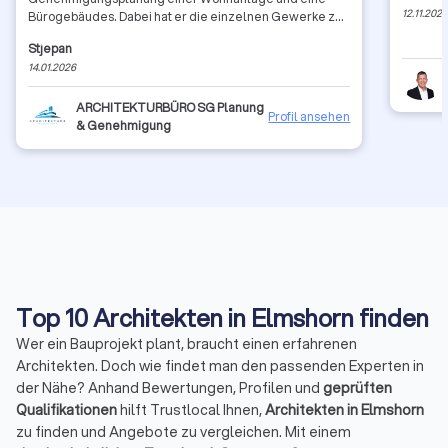
12.11.202
Bürogebäudes. Dabei hat er die einzelnen Gewerke zu
unserer vollsten Zufriedenheit koordiniert, organisiert
Stjepan
und kostentechnisch überwacht. Sowohl mit den
14.01.2026
konkreten Ausführungsarbeiten als auch dem Bauzeit-
und Entwurfsplanungen waren wir jederzeit so
zufrieden, das wir auch im Zukunft alle weiteren
ARCHITEKTURBÜRO SG Planung
Profil ansehen
Bauvorhaben mit Herrn Guljas umsetzen werden.
& Genehmigung
Besonderes zu erwähnen sind die hervorragenden
Fachkenntnisse von Herrn Guljas , seine
Verhandlungssicherheit und Diplomatie im Umgang mit
Dienstleistern und Mitarbeitern des Bauamtes.
Geschäftsführung (MIRAMEDIA GmbH)
Top 10 Architekten in Elmshorn finden
Wer ein Bauprojekt plant, braucht einen erfahrenen
Architekten. Doch wie findet man den passenden Experten in
der Nähe? Anhand Bewertungen, Profilen und
geprüften
Qualifikationen
hilft Trustlocal Ihnen,
Architekten in Elmshorn
zu finden und Angebote zu vergleichen. Mit einem