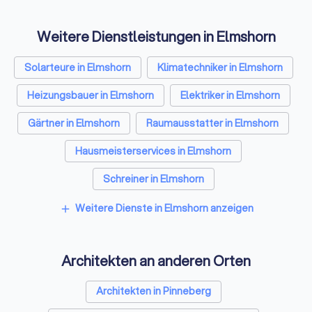
Gebäudeenergieberater
Ingenieure Handwerk e.V.
Weitere Dienstleistungen in Elmshorn
zusammen. Seitdem ist der GIH
stetig gewachsen. Ein Grundsatz
ist dabei immer gleich geblieben:
Solarteure in Elmshorn
Klimatechniker in Elmshorn
Die GIH-Energieexperten
Heizungsbauer in Elmshorn
Elektriker in Elmshorn
beraten neutral,
gewerkeübergreifend und
Gärtner in Elmshorn
Raumausstatter in Elmshorn
unabhängig.
Hausmeisterservices in Elmshorn
Schreiner in Elmshorn
Rohrreinigungsbetriebe in Elmshorn
Weitere Dienste in Elmshorn anzeigen
add
Architekten an anderen Orten
Architekten in Pinneberg