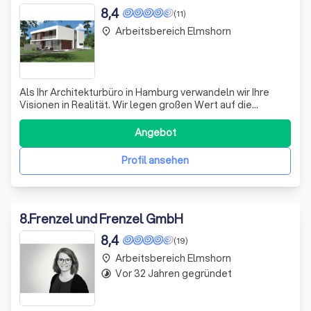
8,4
(11)
Arbeitsbereich Elmshorn
place
Als Ihr Architekturbüro in Hamburg verwandeln wir Ihre
Visionen in Realität. Wir legen großen Wert auf die
Balance zwischen Raumqualität, Wirtschaftlichkeit,
Nachhaltigkeit und Flexibilität. Unser Team bietet
Angebot
umfassende Planungs- und Beratungsleistungen, egal ob
Sie Privatperson, Gewerbetreibender o
Profil ansehen
8
.
Frenzel und Frenzel GmbH
8,4
(19)
Arbeitsbereich Elmshorn
place
Vor 32 Jahren gegründet
timelapse