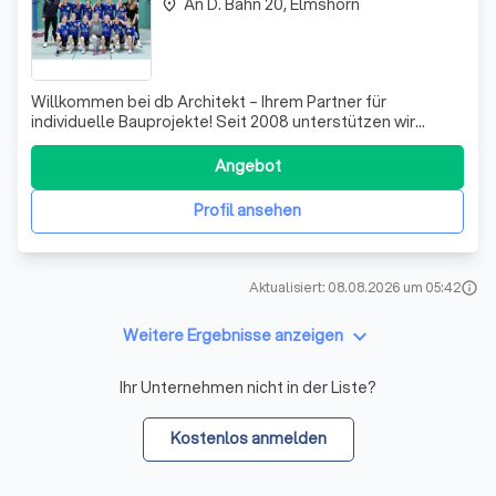
An D. Bahn 20, Elmshorn
place
Willkommen bei db Architekt – Ihrem Partner für
individuelle Bauprojekte! Seit 2008 unterstützen wir
Bauherren in allen Phasen ihres Vorhabens, von den
ersten Ideen bis zum Einzug und darüber hinaus. Wir
Angebot
zeichnen uns durch unsere umfassende
Bauherrenberatung aus und entwickeln
Profil ansehen
maßgeschneiderte Konze
Aktualisiert: 08.08.2026 um 05:42
info
keyboard_arrow_down
Weitere Ergebnisse anzeigen
Ihr Unternehmen nicht in der Liste?
Kostenlos anmelden