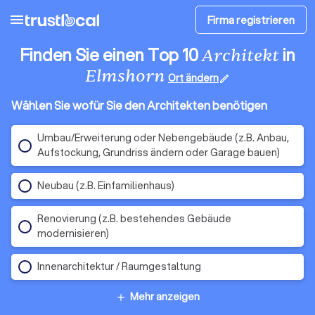
menu
Firma registrieren
Finden Sie einen Top 10
in
Architekt
Elmshorn
Ort ändern
edit
Wählen Sie wofür Sie den Architekten benötigen
Umbau/Erweiterung oder Nebengebäude (z.B. Anbau,
Aufstockung, Grundriss ändern oder Garage bauen)
Neubau (z.B. Einfamilienhaus)
Renovierung (z.B. bestehendes Gebäude
modernisieren)
Innenarchitektur / Raumgestaltung
Mehr anzeigen
add