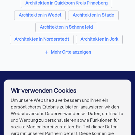
Architekten in Quickborn Kreis Pinneberg
Architekten in Wedel
Architekten in Stade
Architekten in Schenefeld
Architekten in Norderstedt
Architekten in Jork
Architekten in Buxtehude
Architekten in Hamburg
Mehr Orte anzeigen
add
Architekten in Ahrensburg
Architekten in Berlin
Architekten in München
Architekten in Köln
Architekten in Frankfurt am Main
Wir verwenden Cookies
Architekten in Stuttgart
Architekten in Düsseldorf
Um unsere Website zu verbessern und Ihnen ein
Die besten Architekten für Sie
persönlicheres Erlebnis zu bieten, analysieren wir den
Architekten in Dortmund
Architekten in Essen
Websiteverkehr. Dabei verwenden wir Daten, um Inhalte
info@trustlocal.de
und Werbung zu personalisieren sowie Funktionen für
Architekten in Bremen
Architekten in Nürnberg
soziale Medien bereitzustellen. Ein Teil dieser Daten
wird mit unseren Partnern geteilt. Diese können die