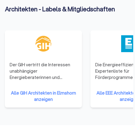
Architekten - Labels & Mitgliedschaften
Der GIH vertritt die Interessen
Die Energieeffizien
unabhängiger
Expertenliste für
Energieberaterinnen und
Förderprogramme 
Energieberater deutschlandweit.
ist ein bundesweite
Der Bundesverband GIH e.V. ist
nachweislich qualifi
Alle GIH Architekten in Elmshorn
Alle EEE Architekt
regional strukturiert. Als
Fachkräfte für
anzeigen
anzeig
Dachverband von 13
energieeffizientes
Mitgliedsvereinen in den
nachhaltiges Bauen
Bundesländern repräsentiert er
Sanieren. Derzeit s
rund 5.000 qualifizierte
20.000 Expertinnen
Energieberatende, darunter
registriert und mehr
Handwerksmeister und
über die Suchfunkti