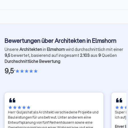
Bewertungen über Architekten in Elmshorn
Unsere
Architekten
in
Elmshorn
wird durchschnittlich mit einer
9,5
bewertet, basierend auf insgesamt
2.103
aus
9
Quellen
Durchschnittliche Bewertung
9,5
•
star
star
star
star
star
star
star
star
star
star
star
star
sta
Herr Guljas hat als Architekt verschiedene Projekte und
Super s
Bauleistungen für uns betreut. Unter anderem eine
ich auf
Entwurfsplanung von fünf Reihenhäusern sowie eine
Enver 
Genehmigungsplanung einer Wohnanlage und eine