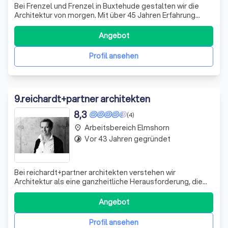
Bei Frenzel und Frenzel in Buxtehude gestalten wir die
Architektur von morgen. Mit über 45 Jahren Erfahrung
schaffen wir moderne und funktionale Gebäude, die von
innen nach außen mit innovativen Ideen für die Menschen
Angebot
entworfen sind, die in ihnen leben und arbeiten. Unser 25-
köpfiges Team kombiniert
Profil ansehen
9
.
reichardt+partner architekten
8,3
(4)
Arbeitsbereich Elmshorn
place
Vor 43 Jahren gegründet
timelapse
Bei reichardt+partner architekten verstehen wir
Architektur als eine ganzheitliche Herausforderung, die
weit über das klassische Konzept hinausgeht. Wir
übernehmen die Verantwortung für Ihre Bauprojekte – von
Angebot
der ersten Skizze bis zur finalen Übergabe. Unser
interdisziplinäres Team aus Architekten u
Profil ansehen