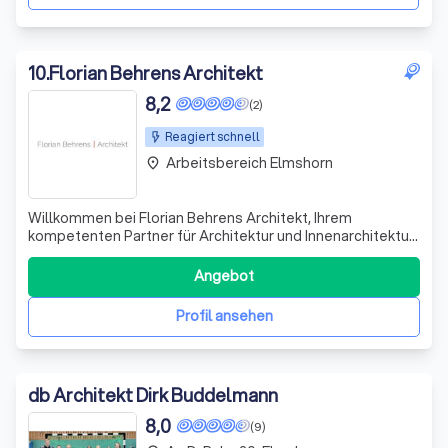
10
.
Florian Behrens Architekt
8,2
(2)
Reagiert schnell
Arbeitsbereich Elmshorn
place
Willkommen bei Florian Behrens Architekt, Ihrem
kompetenten Partner für Architektur und Innenarchitektur
im Großraum Hamburg und ganz Norddeutschland. Unser
engagiertes Team realisiert Bauprojekte, die durch ihre
Angebot
Einzigartigkeit bestechen. Wir bieten Ihnen ein
umfassendes Leistungsspektrum, das von
Profil ansehen
db Architekt Dirk Buddelmann
8,0
(9)