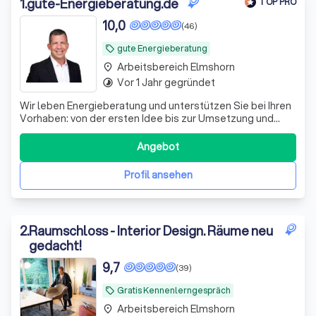
1
.
gute-Energieberatung.de
TOP PRO
10,0
(46)
gute Energieberatung
local_offer
Arbeitsbereich Elmshorn
place
Vor 1 Jahr gegründet
timelapse
Wir leben Energieberatung und unterstützen Sie bei Ihren
Vorhaben: von der ersten Idee bis zur Umsetzung und
Beantragung der staatlichen Förderungen. Bauen Sie auf
unsere Erfahrung !
Angebot
Profil ansehen
2
.
Raumschloss - Interior Design. Räume neu
gedacht!
9,7
(39)
Gratis Kennenlerngespräch
local_offer
Arbeitsbereich Elmshorn
place