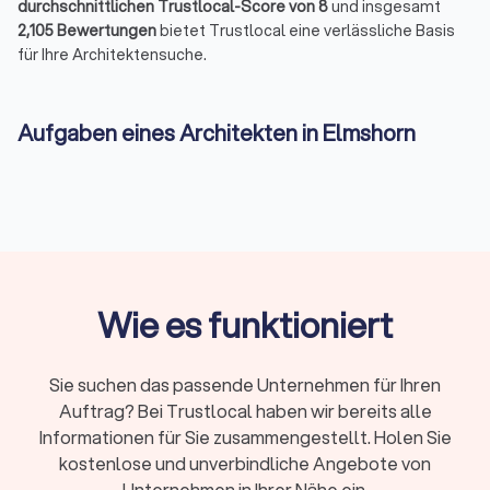
durchschnittlichen Trustlocal-Score von 8
und insgesamt
2,105 Bewertungen
bietet Trustlocal eine verlässliche Basis
für Ihre Architektensuche.
Aufgaben eines Architekten in Elmshorn
Ein Architekt erledigt weit mehr als das Zeichnen von Plänen.
Zu den typischen Aufgaben gehören:
Entwurf, Planung und Gestaltung von Bauprojekten
:
individuell abgestimmt auf Ihre Wohn- oder
Nutzungsideen
Einreichung von Bauanträgen
: inklusive aller technischen
Nachweise und Genehmigungen
Projektsteuerung und Bauleitung
: zur Koordination von
Wie es funktioniert
Zeitplan, Qualität und Budget
Beratung zu Baustoffen, Energieeffizienz und
Fördermöglichkeiten
: wie z. B. über KfW oder iSFP
Sie suchen das passende Unternehmen für Ihren
Abstimmung mit Fachplanern, Handwerkern und
Auftrag? Bei Trustlocal haben wir bereits alle
Behörden
: etwa Statik, Haustechnik oder
Informationen für Sie zusammengestellt. Holen Sie
Denkmalschutz
kostenlose und unverbindliche Angebote von
Architekten übernehmen also nicht nur kreative, sondern auch
Unternehmen in Ihrer Nähe ein.
rechtliche und organisatorische Verantwortung.