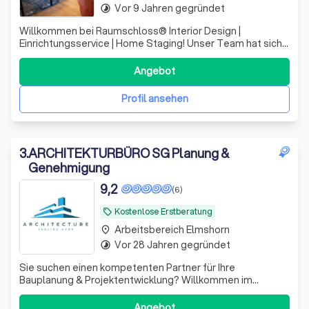
Vor 9 Jahren gegründet
timelapse
Willkommen bei Raumschloss®️ Interior Design |
Einrichtungsservice | Home Staging! Unser Team hat sich
darauf spezialisiert, Räume neu zu denken und individuelle
Wohnkonzepte zu entwickeln, die sowohl funktional als
Angebot
auch ästhetisch ansprechend sind. Mit viel Kreativität und
Liebe zum Detail gestalt
Profil ansehen
3
.
ARCHITEKTURBÜRO SG Planung &
Genehmigung
9,2
(6)
Kostenlose Erstberatung
local_offer
Arbeitsbereich Elmshorn
place
Vor 28 Jahren gegründet
timelapse
Sie suchen einen kompetenten Partner für Ihre
Bauplanung & Projektentwicklung? Willkommen im
Architektenbüro, wo Ihre Visionen und Wünsche im
Mittelpunkt stehen. Mit uns sparen Sie Zeit, Geld und
Angebot