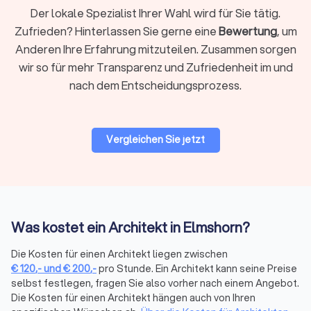
Der lokale Spezialist Ihrer Wahl wird für Sie tätig.
und iSFP oder
Raumausstatter
für Sicht- und Sonnenschutz
bringt
Trustlocal Sie mit den richtigen Ansprechpartnern
Zufrieden? Hinterlassen Sie gerne eine
Bewertung
, um
zusammen
. Auch
Immobilienmakler
und
Anderen Ihre Erfahrung mitzuteilen. Zusammen sorgen
Rechtsanwälte für Baurecht
sind nur einen Klick entfernt.
wir so für mehr Transparenz und Zufriedenheit im und
nach dem Entscheidungsprozess.
Architekten und Berufsverbände
Die Mitgliedschaft in einem Berufsverband ist ein wichtiger
Vergleichen Sie jetzt
Hinweis auf Qualifikation und Seriosität. Seriöse Architekten
sind meist bei einer Kammer oder Fachvereinigung, wie z. B.
beim Bundesarchitektenkammer.
Trustlocal weist solche Mitgliedschaften transparent aus. So
erkennen Sie auf einen Blick, ob ein Architekt offiziell
eingetragen ist und nach den geltenden Berufsstandards
Was kostet ein Architekt in Elmshorn?
arbeitet. Bei Trustlocal überprüfen wir die Registrierung aller
Anbieter. So stellen wir sicher, dass nur professionelle
Die Kosten für einen Architekt liegen zwischen
Architekten gelistet sind.
€
120
,-
und
€
200
,-
pro Stunde. Ein Architekt kann seine Preise
selbst festlegen, fragen Sie also vorher nach einem Angebot.
Die Kosten für einen Architekt hängen auch von Ihren