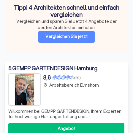
Tipp! 4 Architekten schnell und einfach
vergleichen
Vergleichen und sparen Sie! Jetzt 4 Angebote der
besten Architekten einholen.
Vergleichen Sie jetzt
5
.
GEMPP GARTENDESIGN Hamburg
8,6
(29)
Arbeitsbereich Elmshorn
place
Willkommen bei GEMPP GARTENDESIGN, Ihrem Experten
für hochwertige Gartengestaltung und
Landschaftsarchitektur. Wir realisieren zeitlos attraktive
Privatgärten, Dachterrassen und Gewerbeflächen, die
Angebot
nicht nur ästhetisch ansprechend sind, sondern auch Ihre