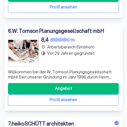
individuellen Wünsche widerspiegeln. Unser Te
Profil ansehen
6
.
W. Tomson Planungsgesellschaft mbH
8,4
(5)
Arbeitsbereich Elmshorn
place
Vor 29 Jahren gegründet
timelapse
Willkommen bei der W. Tomson Planungsgesellschaft
mbH! Seit unserer Gründung im Jahr 1996 durch Herrn
Dipl.-Ing. Wolfgang Tomson haben wir uns als
kompetenter Partner in der Ingenieurbauplanung
Angebot
etabliert. Unser Leistungsspektrum umfasst die
Entwurfs- und Bauantragsplanung, die Statik sowie die
Profil ansehen
Schal
7
.
heikoSCHÜTT architekten