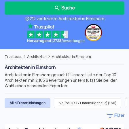
Suche
search
212 verifizierte Architekten in Elmshorn
verified_user
Hervorragend
|
2733
Bewertungen
Trustlocal
Architekten
Architekten in Elmshorn
arrow_forward_ios
arrow_forward_ios
Architekten in Elmshorn
Architekten in Elmshorn gesucht? Unsere Liste der Top 10
Architekten mit 2,105 Bewertungen unterstützt Sie bei der
Wahl eines passenden Experten.
Alle Dienstleistungen
Neubau (z.B. Einfamilienhaus)
(
166
)
filter_list
Filter