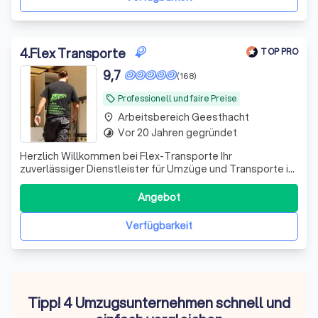
4
.
Flex Transporte
TOP PRO
9,7
(168)
Professionell und faire Preise
local_offer
Arbeitsbereich Geesthacht
place
Vor 20 Jahren gegründet
timelapse
Herzlich Willkommen bei Flex-Transporte Ihr
zuverlässiger Dienstleister für Umzüge und Transporte in
Hamburg, Lübeck, Kiel, Schwerin und Deutschland- und
Europaweit ⭐ Schnell & Zuverlässig ⭐ Faire Preise ⭐
Angebot
Professionell ✔ Deutschsprachiges und professionelles
Team ✔ Festpreis-Angebote oder Stund
Verfügbarkeit
Tipp! 4 Umzugsunternehmen schnell und