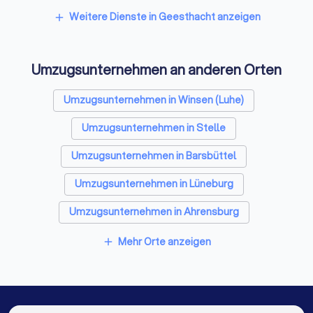
Spezialisten für Dämmung in Geesthacht
Weitere Dienste in Geesthacht anzeigen
add
Kammerjäger in Geesthacht
Umzugsunternehmen an anderen Orten
Sicherheitstechniker in Geesthacht
Trockenbauer in Geesthacht
Umzugsunternehmen in Winsen (Luhe)
Entrümpelungsfirmen in Geesthacht
Umzugsunternehmen in Stelle
Sanitärinstallateure in Geesthacht
Umzugsunternehmen in Barsbüttel
Fliesenleger in Geesthacht
Umzugsunternehmen in Lüneburg
Fensterbauer in Geesthacht
Umzugsunternehmen in Ahrensburg
Bodenleger in Geesthacht
Umzugsunternehmen in Mölln (Schleswig-Holstein)
Mehr Orte anzeigen
add
Umzugsunternehmen in Hamburg
Umzugsunternehmen in Buchholz in der Nordheide