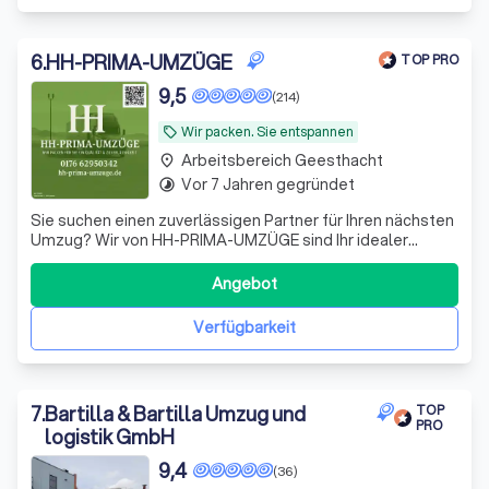
6
.
HH-PRIMA-UMZÜGE
TOP PRO
9,5
(214)
Wir packen. Sie entspannen
local_offer
Arbeitsbereich Geesthacht
place
Vor 7 Jahren gegründet
timelapse
Sie suchen einen zuverlässigen Partner für Ihren nächsten
Umzug? Wir von HH-PRIMA-UMZÜGE sind Ihr idealer
Ansprechpartner! Mit unserer langjährigen Erfahrung und
unserem engagierten Team garantieren wir einen
Angebot
reibungslosen und effizienten Umzugsservice. Unsere
freundlichen Mitarbeiter stehen Ihnen v
Verfügbarkeit
7
.
Bartilla & Bartilla Umzug und
TOP
PRO
logistik GmbH
9,4
(36)