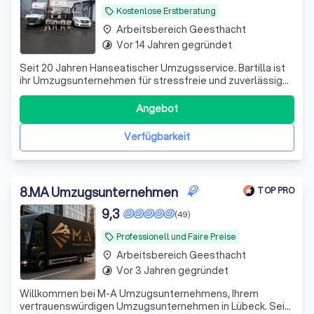
Kostenlose Erstberatung
local_offer
Arbeitsbereich Geesthacht
place
Vor 14 Jahren gegründet
timelapse
Seit 20 Jahren Hanseatischer Umzugsservice. Bartilla ist
ihr Umzugsunternehmen für stressfreie und zuverlässige
Umzüge in Lübeck. Umzüge mit Qualität zum fairen Preis.
Angebot
Verfügbarkeit
8
.
MA Umzugsunternehmen
TOP PRO
9,3
(49)
Professionell und Faire Preise
local_offer
Arbeitsbereich Geesthacht
place
Vor 3 Jahren gegründet
timelapse
Willkommen bei M-A Umzugsunternehmens, Ihrem
vertrauenswürdigen Umzugsunternehmen in Lübeck. Seit