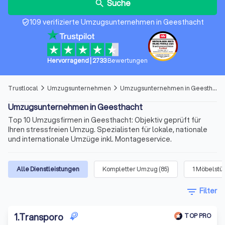
Suche
search
109 verifizierte Umzugsunternehmen in Geesthacht
verified_user
Hervorragend
|
2733
Bewertungen
Trustlocal
Umzugsunternehmen
Umzugsunternehmen in Geesthacht
arrow_forward_ios
arrow_forward_ios
Umzugsunternehmen in Geesthacht
Top 10 Umzugsfirmen in Geesthacht: Objektiv geprüft für
Ihren stressfreien Umzug. Spezialisten für lokale, nationale
und internationale Umzüge inkl. Montageservice.
Alle Dienstleistungen
Kompletter Umzug
(
85
)
1 Möbelstü
filter_list
Filter
1
.
Transporo
TOP PRO