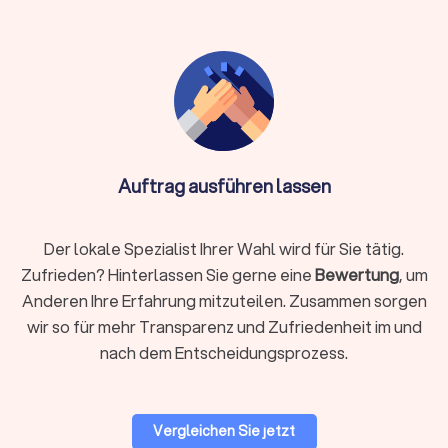
Entsorgung & Reinigung:
besenreine Übergabe der alten
Wohnung
Einlagerung:
kurzfristig oder länger bei Überschneidung
von Terminen
Verpackungsmaterial:
stabile Kartons, Kleiderboxen,
Schutzfolien, Matratzenhüllen
Auftrag ausführen lassen
Info:
Ist Reinigung nicht im Angebot des
Umzugsunternehmens enthalten, kann eine
spezialisierte Reinigungsfirma ebenfalls die
Der lokale Spezialist Ihrer Wahl wird für Sie tätig.
Endreinigung durchführen. Bei engen Terminen,
Zufrieden? Hinterlassen Sie gerne eine
Bewertung
, um
vielen empfindlichen Gegenständen, hohen Etagen,
Anderen Ihre Erfahrung mitzuteilen. Zusammen sorgen
eingeschränkten Parkmöglichkeiten oder
wir so für mehr Transparenz und Zufriedenheit im und
beruflicher Belastung empfiehlt sich ein
nach dem Entscheidungsprozess.
professionelles Rundum-Paket.
Vergleichen Sie jetzt