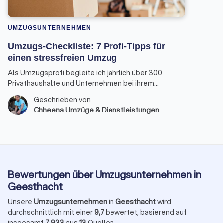
UMZUGSUNTERNEHMEN
Umzugs-Checkliste: 7 Profi-Tipps für
einen stressfreien Umzug
Als Umzugsprofi begleite ich jährlich über 300
Privathaushalte und Unternehmen bei ihrem
Ortswechsel. Die gute Nachricht: Mit der richtigen
Geschrieben von
Umzugsplanung kann der Tag nahezu reibungslos
Chheena Umzüge & Dienstleistungen
und entspannt ablaufen.
Bewertungen über Umzugsunternehmen in
Geesthacht
Unsere
Umzugsunternehmen
in
Geesthacht
wird
durchschnittlich mit einer
9,7
bewertet, basierend auf
insgesamt
7.933
aus
13
Quellen