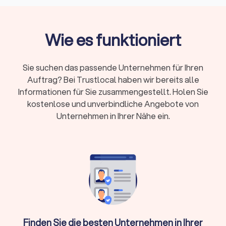
Kosten:
Umzugshelfer 25-40 €/Stunde,
Möbelpacker 30-50 €/Stunde, LKW mit Fahrer
Wie es funktioniert
50-100 €/Stunde
Preismodelle:
Festpreis bei klarem Umfang oder
Stundenlohn bei kleineren, flexiblen Umzügen
Sie suchen das passende Unternehmen für Ihren
Zusatzkosten:
Lange Tragewege, Etagen ohne
Auftrag? Bei Trustlocal haben wir bereits alle
Aufzug, Wochenend- und Feiertagszuschläge,
Informationen für Sie zusammengestellt. Holen Sie
Spezialtransporte
kostenlose und unverbindliche Angebote von
Unternehmen in Ihrer Nähe ein.
Kurzfristige Buchung:
Oft ab 48-72 Stunden
möglich, größere Umzüge benötigen 2-4 Wochen
Vorlauf
Trustlocal hilft: Vergleichen Sie bis zu vier
Angebote, prüfen Sie Bewertungen und buchen
Sie direkt
Finden Sie die besten Unternehmen in Ihrer