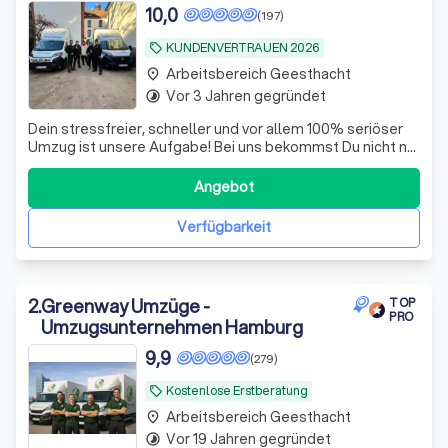
10,0
(197)
KUNDENVERTRAUEN 2026
local_offer
Arbeitsbereich Geesthacht
place
Vor 3 Jahren gegründet
timelapse
Dein stressfreier, schneller und vor allem 100% seriöser
Umzug ist unsere Aufgabe! Bei uns bekommst Du nicht nur
einen Festpreis, der auch wirklich fest ist, sondern vor
allem auch unser Versprechen, dass alles so geplant wird
Angebot
wie Du es brauchst. Versteckte Kosten und
Unzuverlässigkeiten sind so gar
Verfügbarkeit
2
.
Greenway Umzüge -
TOP
PRO
Umzugsunternehmen Hamburg
9,9
(279)
Kostenlose Erstberatung
local_offer
Arbeitsbereich Geesthacht
place
Vor 19 Jahren gegründet
timelapse