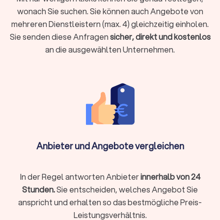
Be- und Entladen:
Das professionelle Tragen und Verstauen
wonach Sie suchen. Sie können auch Angebote von
der Möbel und Umzugskartons in den LKW sowie das
mehreren Dienstleistern (max. 4) gleichzeitig einholen.
Ausladen am Zielort.
Sie senden diese Anfragen
sicher, direkt und kostenlos
Transportsicherung:
Das fachgerechte Sichern der Möbel im
LKW mit Decken, Gurten und Folien, um Schäden während der
an die ausgewählten Unternehmen.
Fahrt zu vermeiden.
Zusatzservices von Transportunternehmen
für Umzüge in Geesthacht
Viele Umzugsunternehmen in Geesthacht bieten ergänzende
Leistungen, die Ihren Umzug einfacher und schneller machen:
Anbieter und Angebote vergleichen
Komplettservice:
professionelles Packen, Beschriftung
und Entpacken
Montage:
Betten, Schränke oder Küchen fachgerecht auf-
In der Regel antworten Anbieter
innerhalb von 24
und abbauen
Stunden.
Sie entscheiden, welches Angebot Sie
Halteverbotszonen:
Einholen von Genehmigungen und
anspricht und erhalten so das bestmögliche Preis-
Aufstellen der Schilder
Leistungsverhältnis.