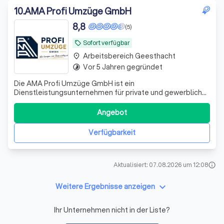
10
.
AMA Profi Umzüge GmbH
8,8
(5)
Sofort verfügbar
local_offer
Arbeitsbereich Geesthacht
place
Vor 5 Jahren gegründet
timelapse
Die AMA Profi Umzüge GmbH ist ein
Dienstleistungsunternehmen für private und gewerbliche
Umzüge. Unser Leistungsspektrum umfasst nationale
Umzüge, Möbeltransporte, Haushaltsauflösungen,
Angebot
Entrümpelungen, Demontage und Montage von Möbeln,
Ein- und Auspackservice, Küchenmontage,
Verfügbarkeit
Transportdienstleistunge
Aktualisiert: 07.08.2026 um 12:08
info
keyboard_arrow_down
Weitere Ergebnisse anzeigen
Ihr Unternehmen nicht in der Liste?