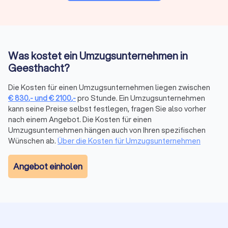
Preise & Modelle in Geesthacht
Der Preis eines Umzugsdienstes hängt von Volumen, Distanz,
Stockwerk/Aufzug, Serviceumfang und Saison ab. Anbieter
kalkulieren oft mit Festpreis bei klarer Leistung oder
Stundenlohn bei kleinen oder variablen Umzügen.
Was kostet ein Umzugsunternehmen in
Geesthacht?
Stundenbasierte
Kostenfaktor
Tageswerte
Die Kosten für einen Umzugsunternehmen liegen zwischen
Richtwerte
€
830
,-
und
€
2100
,-
pro Stunde. Ein Umzugsunternehmen
kann seine Preise selbst festlegen, fragen Sie also vorher
Umzugshelfer
25–40 € pro Stunde
200–320 €
nach einem Angebot. Die Kosten für einen
Umzugsunternehmen hängen auch von Ihren spezifischen
Möbelpacker
30–50 € pro Stunde
240–400 €
Wünschen ab.
Über die Kosten für Umzugsunternehmen
LKW mit
Angebot einholen
50–100 € pro Stunde
400–720 €
Fahrer
Weitere Kostenfaktoren