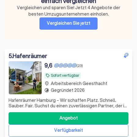
einfach vergleichen
Vergleichen und sparen Sie! Jetzt 4 Angebote der
besten Umzugsunternehmen einholen.
Vergleichen Sie jetzt
5
.
Hafenräumer
9,6
(23)
Sofort verfügbar
local_offer
Arbeitsbereich Geesthacht
place
Gegründet 2026
timelapse
Hafenräumer Hamburg – Wir schaffen Platz. Schnell.
Sauber. Fair. Suchst du einen zuverlässigen Partner, der in
Hamburg und Umgebung ordentlich anpackt? Egal ob
vollgestellter Keller, eine komplette Wohnungsauflösung
Angebot
oder die schnelle Räumung deines Gewerbes –
Hafenräumer erledigt das für dich. Disk
Verfügbarkeit