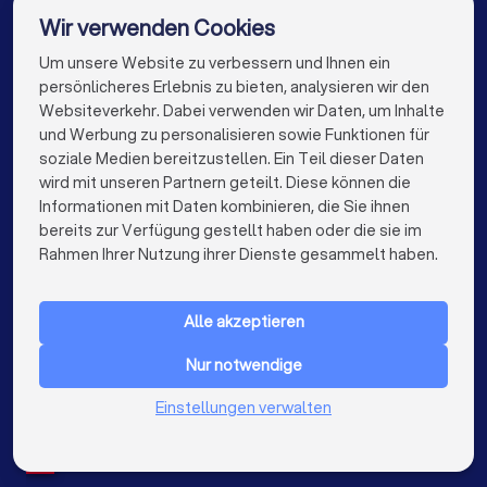
Umzugsunternehmen in Norderstedt
Wir verwenden Cookies
Umzugsunternehmen in Halstenbek
Um unsere Website zu verbessern und Ihnen ein
Die besten Umzugsunternehmen für Sie
persönlicheres Erlebnis zu bieten, analysieren wir den
Umzugsunternehmen in Berlin
Websiteverkehr. Dabei verwenden wir Daten, um Inhalte
info@trustlocal.de
und Werbung zu personalisieren sowie Funktionen für
Umzugsunternehmen in München
soziale Medien bereitzustellen. Ein Teil dieser Daten
wird mit unseren Partnern geteilt. Diese können die
Umzugsunternehmen in Köln
Informationen mit Daten kombinieren, die Sie ihnen
bereits zur Verfügung gestellt haben oder die sie im
Umzugsunternehmen in Frankfurt am Main
keyboard_arrow_down
FÜR PRIVATPERSONEN
Rahmen Ihrer Nutzung ihrer Dienste gesammelt haben.
Umzugsunternehmen in Stuttgart
keyboard_arrow_down
FÜR FIRMEN
Umzugsunternehmen in Düsseldorf
Alle akzeptieren
keyboard_arrow_down
ÜBER TRUSTLOCAL
Umzugsunternehmen in Dortmund
Nur notwendige
LAND
Niederlande
Einstellungen verwalten
Umzugsunternehmen in Essen
Belgien
Deutschland
Umzugsunternehmen in Bremen
Spanien