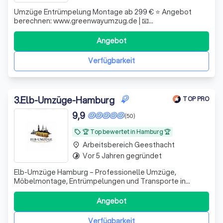
Umzüge Entrümpelung Montage ab 299 € ⭐️ Angebot
berechnen: www.greenwayumzug.de | 📧
info@greenwayumzug.de | Ihr Ansprechpartner ganze
Metropolregion Hamburg, Schleswig-Holstein & ganz
Angebot
Deutschland
Verfügbarkeit
3
.
Elb-Umzüge-Hamburg
TOP PRO
9,9
(50)
🏆 Top bewertet in Hamburg 🏆
local_offer
Arbeitsbereich Geesthacht
place
Vor 5 Jahren gegründet
timelapse
Elb-Umzüge Hamburg – Professionelle Umzüge,
Möbelmontage, Entrümpelungen und Transporte in
Hamburg. Faire Preise, erfahrenes Team, stressfrei
umziehen ✅ Kostenlose Video- oder Vor-Ort-
Angebot
Besichtigung
Verfügbarkeit