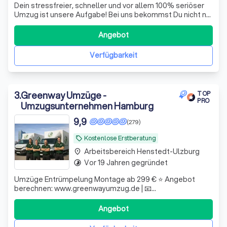
Dein stressfreier, schneller und vor allem 100% seriöser
Umzug ist unsere Aufgabe! Bei uns bekommst Du nicht nur
einen Festpreis, der auch wirklich fest ist, sondern vor
allem auch unser Versprechen, dass alles so geplant wird
Angebot
wie Du es brauchst. Versteckte Kosten und
Unzuverlässigkeiten sind so gar
Verfügbarkeit
3
.
Greenway Umzüge -
TOP
PRO
Umzugsunternehmen Hamburg
9,9
(279)
Kostenlose Erstberatung
local_offer
Arbeitsbereich Henstedt-Ulzburg
place
Vor 19 Jahren gegründet
timelapse
Umzüge Entrümpelung Montage ab 299 € ⭐️ Angebot
berechnen: www.greenwayumzug.de | 📧
info@greenwayumzug.de | Ihr Ansprechpartner ganze
Metropolregion Hamburg, Schleswig-Holstein & ganz
Angebot
Deutschland