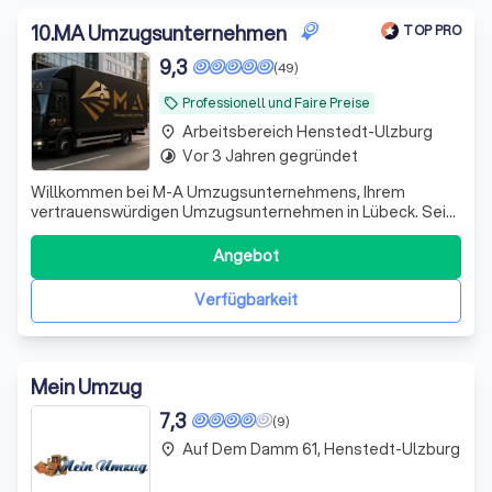
10
.
MA Umzugsunternehmen
TOP PRO
9,3
(49)
Professionell und Faire Preise
local_offer
Arbeitsbereich Henstedt-Ulzburg
place
Vor 3 Jahren gegründet
timelapse
Willkommen bei M-A Umzugsunternehmens, Ihrem
vertrauenswürdigen Umzugsunternehmen in Lübeck. Seit
unserer Gründung haben wir uns dem Ziel verschrieben,
den Umzugsprozess für unsere Kunden so stressfrei wie
Angebot
möglich zu gestalten. Unser Team besteht aus
erfahrenen Fachleuten, die sich der Bereitstellun
Verfügbarkeit
Mein Umzug
7,3
(9)
Auf Dem Damm 61, Henstedt-Ulzburg
place