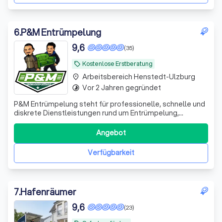
6
.
P&M Entrümpelung
9,6
(35)
Kostenlose Erstberatung
local_offer
Arbeitsbereich Henstedt-Ulzburg
place
Vor 2 Jahren gegründet
timelapse
P&M Entrümpelung steht für professionelle, schnelle und
diskrete Dienstleistungen rund um Entrümpelung,
Haushaltsauflösung, Entkernung und Abbrucharbeiten. Ob
private Wohnung, Messi-Haushalt, gewerbliche Immobilie
Angebot
oder komplettes Objekt – wir übernehmen alle
anfallenden Arbeiten von der Sortierung ü
Verfügbarkeit
7
.
Hafenräumer
9,6
(23)