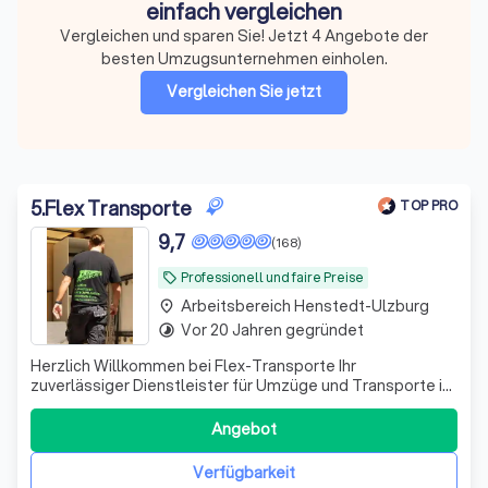
einfach vergleichen
Vergleichen und sparen Sie! Jetzt 4 Angebote der
besten Umzugsunternehmen einholen.
Vergleichen Sie jetzt
5
.
Flex Transporte
TOP PRO
9,7
(168)
Professionell und faire Preise
local_offer
Arbeitsbereich Henstedt-Ulzburg
place
Vor 20 Jahren gegründet
timelapse
Herzlich Willkommen bei Flex-Transporte Ihr
zuverlässiger Dienstleister für Umzüge und Transporte in
Hamburg, Lübeck, Kiel, Schwerin und Deutschland- und
Europaweit ⭐ Schnell & Zuverlässig ⭐ Faire Preise ⭐
Angebot
Professionell ✔ Deutschsprachiges und professionelles
Team ✔ Festpreis-Angebote oder Stund
Verfügbarkeit