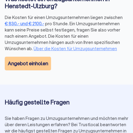
Henstedt-Ulzburg?
Die Kosten für einen Umzugsunternehmen liegen zwischen
Stundenbasierte
Kostenfaktor
Tageswerte
€
830
,-
und
€
2100
,-
pro Stunde. Ein Umzugsunternehmen
Richtwerte
kann seine Preise selbst festlegen, fragen Sie also vorher
nach einem Angebot. Die Kosten für einen
Umzugshelfer
25–40 € pro Stunde
200–320 €
Umzugsunternehmen hängen auch von Ihren spezifischen
Wünschen ab.
Über die Kosten für Umzugsunternehmen
Möbelpacker
30–50 € pro Stunde
240–400 €
Angebot einholen
LKW mit
50–100 € pro Stunde
400–720 €
Fahrer
Weitere Kostenfaktoren
Häufig gestellte Fragen
Kilometerpauschale Fernumzug: 0,50 bis 1,50 € pro
Kilometer
Sie haben Fragen zu Umzugsunternehmen und möchten mehr
Verpackungsmaterial: 50 bis 200 €
über deren Leistungen erfahren? Bei Trustlocal beantworten
wir die häufigst gestellten Fragen zu Umzugsunternehmen in
Packservice: 100 bis 300 €