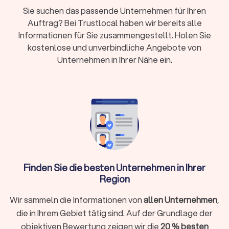
Stundenlohn bei kleineren, flexiblen Umzügen
Sie suchen das passende Unternehmen für Ihren
Zusatzkosten:
Lange Tragewege, Etagen ohne
Auftrag? Bei Trustlocal haben wir bereits alle
Aufzug, Wochenend- und Feiertagszuschläge,
Informationen für Sie zusammengestellt. Holen Sie
Spezialtransporte
kostenlose und unverbindliche Angebote von
Unternehmen in Ihrer Nähe ein.
Kurzfristige Buchung:
Oft ab 48-72 Stunden
möglich, größere Umzüge benötigen 2-4 Wochen
Vorlauf
Trustlocal hilft: Vergleichen Sie bis zu vier
Angebote, prüfen Sie Bewertungen und buchen
Sie direkt
Finden Sie die besten Unternehmen in Ihrer
Was macht ein Umzugsunternehmen?
Region
Ein Umzugsunternehmen, oft auch als Möbelspedition
bezeichnet, ist ein spezialisierter Dienstleister, der
Wir sammeln die Informationen von
allen Unternehmen
,
Privatpersonen und Firmen bei der Planung, Organisation und
die in Ihrem Gebiet tätig sind. Auf der Grundlage der
Durchführung eines Wohnort- oder Standortwechsels
objektiven Bewertung zeigen wir die
20 % besten