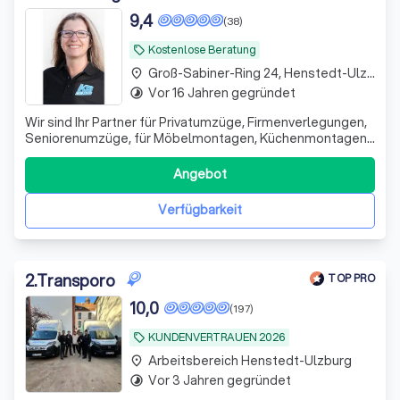
9,4
(38)
Kostenlose Beratung
local_offer
Groß-Sabiner-Ring 24, Henstedt-Ulzburg
place
Vor 16 Jahren gegründet
timelapse
Wir sind Ihr Partner für Privatumzüge, Firmenverlegungen,
Seniorenumzüge, für Möbelmontagen, Küchenmontagen
und Räumungen in Hamburg, Schleswig-Holstein, sowie in
Henstedt-Ulzburg und Umgebung. Wir bieten keine
Angebot
internationalen Umzüge an, nur innerhalb von Deutschland.
Unsere erfahrenen Mitarbeiter z
Verfügbarkeit
2
.
Transporo
TOP PRO
10,0
(197)
KUNDENVERTRAUEN 2026
local_offer
Arbeitsbereich Henstedt-Ulzburg
place
Vor 3 Jahren gegründet
timelapse