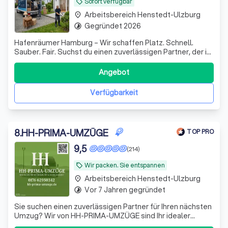
Sofort verfügbar
local_offer
Arbeitsbereich Henstedt-Ulzburg
place
Gegründet 2026
timelapse
Hafenräumer Hamburg – Wir schaffen Platz. Schnell.
Sauber. Fair. Suchst du einen zuverlässigen Partner, der in
Hamburg und Umgebung ordentlich anpackt? Egal ob
vollgestellter Keller, eine komplette Wohnungsauflösung
Angebot
oder die schnelle Räumung deines Gewerbes –
Hafenräumer erledigt das für dich. Disk
Verfügbarkeit
8
.
HH-PRIMA-UMZÜGE
TOP PRO
9,5
(214)
Wir packen. Sie entspannen
local_offer
Arbeitsbereich Henstedt-Ulzburg
place
Vor 7 Jahren gegründet
timelapse
Sie suchen einen zuverlässigen Partner für Ihren nächsten
Umzug? Wir von HH-PRIMA-UMZÜGE sind Ihr idealer
Ansprechpartner! Mit unserer langjährigen Erfahrung und