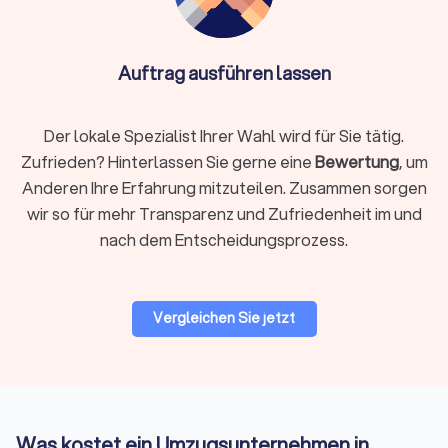
Verpackungsmaterial:
stabile Kartons, Kleiderboxen,
Schutzfolien, Matratzenhüllen
Auftrag ausführen lassen
Info:
Ist Reinigung nicht im Angebot des
Umzugsunternehmens enthalten, kann eine
Der lokale Spezialist Ihrer Wahl wird für Sie tätig.
spezialisierte Reinigungsfirma ebenfalls die
Zufrieden? Hinterlassen Sie gerne eine
Bewertung
, um
Endreinigung durchführen. Bei engen Terminen,
Anderen Ihre Erfahrung mitzuteilen. Zusammen sorgen
vielen empfindlichen Gegenständen, hohen Etagen,
wir so für mehr Transparenz und Zufriedenheit im und
eingeschränkten Parkmöglichkeiten oder
nach dem Entscheidungsprozess.
beruflicher Belastung empfiehlt sich ein
professionelles Rundum-Paket.
Vergleichen Sie jetzt
Preise & Modelle in Henstedt-Ulzburg
Der Preis eines Umzugsdienstes hängt von Volumen, Distanz,
Stockwerk/Aufzug, Serviceumfang und Saison ab. Anbieter
kalkulieren oft mit Festpreis bei klarer Leistung oder
Was kostet ein Umzugsunternehmen in
Stundenlohn bei kleinen oder variablen Umzügen.