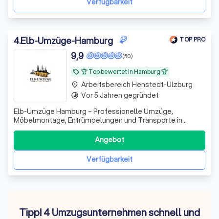
Verfügbarkeit
4
.
Elb-Umzüge-Hamburg
TOP PRO
9,9
(50)
🏆 Top bewertet in Hamburg 🏆
local_offer
Arbeitsbereich Henstedt-Ulzburg
place
Vor 5 Jahren gegründet
timelapse
Elb-Umzüge Hamburg – Professionelle Umzüge,
Möbelmontage, Entrümpelungen und Transporte in
Hamburg. Faire Preise, erfahrenes Team, stressfrei
umziehen ✅ Kostenlose Video- oder Vor-Ort-
Angebot
Besichtigung
Verfügbarkeit
Tipp! 4 Umzugsunternehmen schnell und