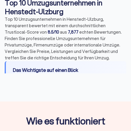
Top 10 Umzugsunternehmen in
Henstedt-Ulzburg
Top 10 Umzugsunternehmen in Henstedt-Ulzburg,
transparent bewertet mit einem durchschnittlichen
Trustlocal-Score von
8.5/10
aus
7,877
echten Bewertungen.
Finden Sie professionelle Umzugsunternehmen für
Privatumzüge, Firmenumzüge oder internationale Umzüge.
Vergleichen Sie Preise, Leistungen und Verfügbarkeit und
treffen Sie die richtige Entscheidung für Ihren Umzug.
Das Wichtigste auf einen Blick
Leistungen:
Transport, Be- und Entladen,
Montage, Packservice, Halteverbotszonen,
Entsorgung und Einlagerung
Kosten:
Umzugshelfer 25-40 €/Stunde,
Möbelpacker 30-50 €/Stunde, LKW mit Fahrer
Wie es funktioniert
50-100 €/Stunde
Preismodelle:
Festpreis bei klarem Umfang oder