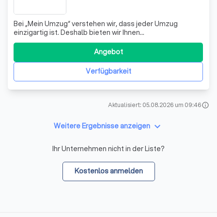
Bei „Mein Umzug“ verstehen wir, dass jeder Umzug
einzigartig ist. Deshalb bieten wir Ihnen
maßgeschneiderte Lösungen, die genau auf Ihre
Bedürfnisse zugeschnitten sind. Ob Sie einzelne
Angebot
Dienstleistungen oder ein komplettes Umzugspaket
benötigen, unser erfahrenes Team steht Ihnen zur Seite.
Verfügbarkeit
Mit unsere
Aktualisiert: 05.08.2026 um 09:46
info
keyboard_arrow_down
Weitere Ergebnisse anzeigen
Ihr Unternehmen nicht in der Liste?
Kostenlos anmelden