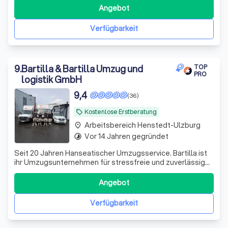
unserem engagierten Team garantieren wir einen
Angebot
reibungslosen und effizienten Umzugsservice. Unsere
freundlichen Mitarbeiter stehen Ihnen v
Verfügbarkeit
9
.
Bartilla & Bartilla Umzug und
TOP
PRO
logistik GmbH
9,4
(36)
Kostenlose Erstberatung
local_offer
Arbeitsbereich Henstedt-Ulzburg
place
Vor 14 Jahren gegründet
timelapse
Seit 20 Jahren Hanseatischer Umzugsservice. Bartilla ist
ihr Umzugsunternehmen für stressfreie und zuverlässige
Umzüge in Lübeck. Umzüge mit Qualität zum fairen Preis.
Angebot
Verfügbarkeit