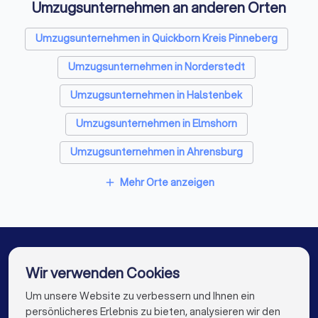
Umzugsunternehmen an anderen Orten
Kammerjäger in Henstedt-Ulzburg
Sicherheitstechniker in Henstedt-Ulzburg
Umzugsunternehmen in Quickborn Kreis Pinneberg
Trockenbauer in Henstedt-Ulzburg
Umzugsunternehmen in Norderstedt
Entrümpelungsfirmen in Henstedt-Ulzburg
Umzugsunternehmen in Halstenbek
Sanitärinstallateure in Henstedt-Ulzburg
Umzugsunternehmen in Elmshorn
Fliesenleger in Henstedt-Ulzburg
Umzugsunternehmen in Ahrensburg
Fensterbauer in Henstedt-Ulzburg
Umzugsunternehmen in Hamburg
Mehr Orte anzeigen
add
Bodenleger in Henstedt-Ulzburg
Umzugsunternehmen in Barsbüttel
Umzugsunternehmen in Neumünster
Umzugsunternehmen in Stade
Wir verwenden Cookies
Umzugsunternehmen in Lübeck
Um unsere Website zu verbessern und Ihnen ein
Die besten Umzugsunternehmen für Sie
persönlicheres Erlebnis zu bieten, analysieren wir den