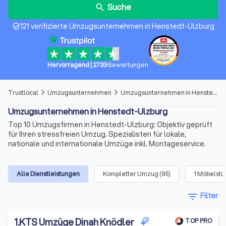
Suche
search
121 verifizierte Umzugsunternehmen in Henstedt-Ulzburg
verified_user
Hervorragend
|
2733
Bewertungen
Trustlocal
Umzugsunternehmen
Umzugsunternehmen in Henstedt-Ulzburg
arrow_forward_ios
arrow_forward_ios
Umzugsunternehmen in Henstedt-Ulzburg
Top 10 Umzugsfirmen in Henstedt-Ulzburg: Objektiv geprüft
für Ihren stressfreien Umzug. Spezialisten für lokale,
nationale und internationale Umzüge inkl. Montageservice.
Alle Dienstleistungen
Kompletter Umzug
(
95
)
1 Möbelstü
filter_list
Filter
1
.
KTS Umzüge Dinah Knödler
TOP PRO