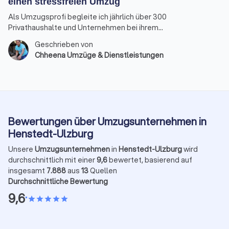
einen stressfreien Umzug
Als Umzugsprofi begleite ich jährlich über 300
Privathaushalte und Unternehmen bei ihrem
Ortswechsel. Die gute Nachricht: Mit der richtigen
Geschrieben von
Umzugsplanung kann der Tag nahezu reibungslos
Chheena Umzüge & Dienstleistungen
und entspannt ablaufen.
Bewertungen über Umzugsunternehmen in
Henstedt-Ulzburg
Unsere
Umzugsunternehmen
in
Henstedt-Ulzburg
wird
durchschnittlich mit einer
9,6
bewertet, basierend auf
insgesamt
7.888
aus
13
Quellen
Durchschnittliche Bewertung
9,6
•
star
star
star
star
star