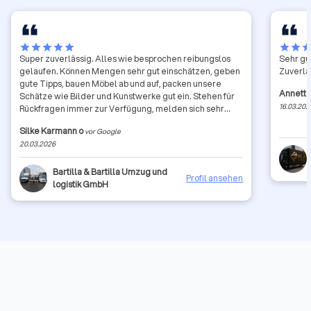
star
star
star
star
star
star
star
sta
Super zuverlässig. Alles wie besprochen reibungslos
Sehr gu
gelaufen. Können Mengen sehr gut einschätzen, geben
Zuverläs
gute Tipps, bauen Möbel ab und auf, packen unsere
Annett
Schätze wie Bilder und Kunstwerke gut ein. Stehen für
16.03.202
Rückfragen immer zur Verfügung, melden sich sehr
zeitnah. Nach Entrümpelung ist dann noch alles sauber
Silke Karmann o
vor Google
gefegt. Perfekt, wir sagen Danke und empfehlen diese
20.03.2026
Firma gerne weiter.
Bartilla & Bartilla Umzug und
Profil ansehen
logistik GmbH