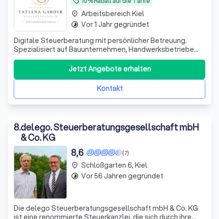
10% Rabatt auf die Tarife
local_offer
Arbeitsbereich Kiel
place
Vor 1 Jahr gegründet
timelapse
Digitale Steuerberatung mit persönlicher Betreuung.
Spezialisiert auf Bauunternehmen, Handwerksbetriebe
und technische Dienstleister. Beratung und direkte
Ansprechpartnerin statt anonymer Großkanzlei.
Jetzt Angebote erhalten
Kontakt
8
.
delego. Steuerberatungsgesellschaft mbH
& Co. KG
8,6
(7)
Schloßgarten 6, Kiel
place
Vor 56 Jahren gegründet
timelapse
Die delego Steuerberatungsgesellschaft mbH & Co. KG
ist eine renommierte Steuerkanzlei, die sich durch ihre