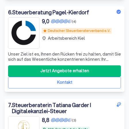
6
.
Steuerberatung Pagel-Kierdorf
9,0
(4)
Deutscher Steuerberaterverband e.V.
star
Arbeitsbereich Kiel
place
Unser Ziel ist es, Ihnen den Rücken frei zu halten, damit Sie
sich auf das Wesentliche konzentrieren können: Ihr
Unternehmen. Wir optimieren nicht nur Ihre Buchhaltung
und Ihre Steuersituation, sondern begleiten Sie
Jetzt Angebote erhalten
kompetent, kreativ und erfolgreich auf dem Weg zum Ziel!
Steuerberatung -Steuere
Kontakt
7
.
Steuerberaterin Tatiana Garder I
Digitalekanzlei-Steuer
8,8
(3)