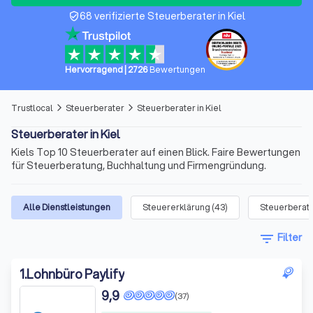
68 verifizierte Steuerberater in Kiel
verified_user
Hervorragend
|
2726
Bewertungen
Trustlocal
Steuerberater
Steuerberater in Kiel
arrow_forward_ios
arrow_forward_ios
Steuerberater in Kiel
Kiels Top 10 Steuerberater auf einen Blick. Faire Bewertungen
für Steuerberatung, Buchhaltung und Firmengründung.
Alle Dienstleistungen
Steuererklärung
(
43
)
Steuerberat
filter_list
Filter
1
.
Lohnbüro Paylify
9,9
(37)