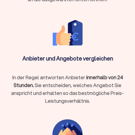
Lokale Steuerberatung
Persönlicher Kontakt bei komplexen Beratungen
Kurzfristige persönliche Termine möglich
Aufbau einer persönlichen Vertrauensbeziehung
Gut geeignet für Mandanten, die persönlichen Kontakt
Anbieter und Angebote vergleichen
schätzen
In der Regel antworten Anbieter
innerhalb von 24
Online-Steuerberatung
Stunden.
Sie entscheiden, welches Angebot Sie
Ortsunabhängig und zeitlich flexibel
anspricht und erhalten so das bestmögliche Preis-
Oft günstigere Preismodelle durch effizientere Prozesse
Leistungsverhältnis.
Digitale Belegübermittlung spart Papierkram
Kommunikation per E-Mail, Chat oder Video-Call