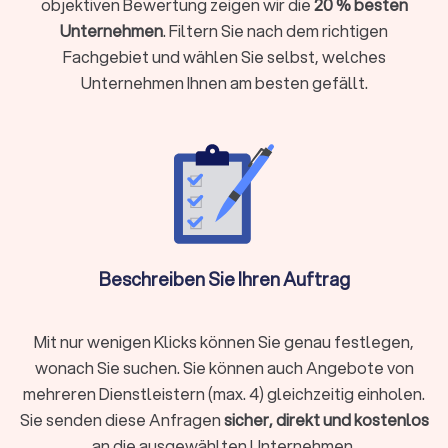
objektiven Bewertung zeigen wir die
20 % besten
Einkunftsarten haben
Unternehmen
. Filtern Sie nach dem richtigen
Komplexe steuerliche Sachverhalte vorliegen wie
Fachgebiet und wählen Sie selbst, welches
Auslandseinkünfte, Erbschaften oder Beteiligungen
Unternehmen Ihnen am besten gefällt.
Laufende Buchhaltung, Jahresabschlüsse oder
Umsatzsteuervoranmeldungen benötigen
Steueroptimierung und proaktive Gestaltungsberatung
gewünscht sind
Als Faustregel gilt: Wenn die mögliche Steuerersparnis oder
Zeitersparnis die Kosten übersteigt, ist die Investition
sinnvoll.
Beschreiben Sie Ihren Auftrag
Steuerberater vor Ort oder digital wählen?
Moderne Steuerberatung findet längst nicht mehr nur im
Mit nur wenigen Klicks können Sie genau festlegen,
klassischen Büro statt. Digitale Kanzleien bieten ihre
wonach Sie suchen. Sie können auch Angebote von
Dienstleistungen vollständig online an, von der
mehreren Dienstleistern (max. 4) gleichzeitig einholen.
Belegübermittlung bis zur Videoberatung. Beide Modelle
Sie senden diese Anfragen
sicher, direkt und kostenlos
haben Vorzüge:
an die ausgewählten Unternehmen.