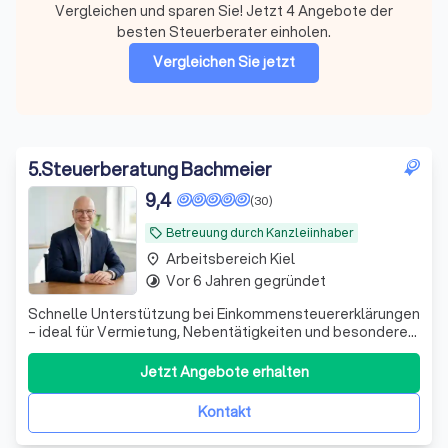
Vergleichen und sparen Sie! Jetzt 4 Angebote der
besten Steuerberater einholen.
Vergleichen Sie jetzt
5
.
Steuerberatung Bachmeier
9,4
(30)
Betreuung durch Kanzleiinhaber
local_offer
Arbeitsbereich Kiel
place
Vor 6 Jahren gegründet
timelapse
Schnelle Unterstützung bei Einkommensteuererklärungen
– ideal für Vermietung, Nebentätigkeiten und besondere
private Situationen. Persönlich und unkompliziert.
Jetzt Angebote erhalten
Kontakt