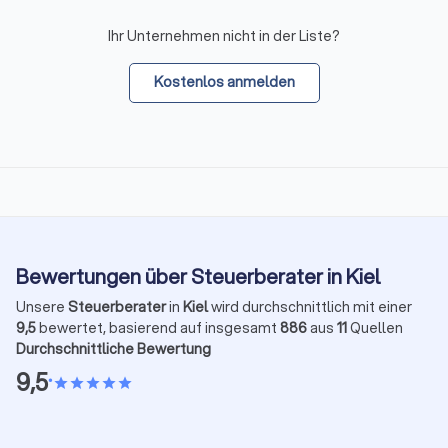
Ihr Unternehmen nicht in der Liste?
Kostenlos anmelden
Bewertungen über Steuerberater in Kiel
Unsere
Steuerberater
in
Kiel
wird durchschnittlich mit einer
9,5
bewertet, basierend auf insgesamt
886
aus
11
Quellen
Durchschnittliche Bewertung
9,5
•
star
star
star
star
star