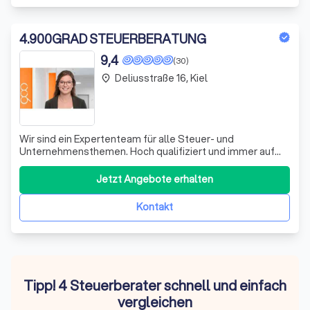
4
.
900GRAD STEUERBERATUNG
9,4
(30)
Deliusstraße 16, Kiel
place
Wir sind ein Expertenteam für alle Steuer- und
Unternehmensthemen. Hoch qualifiziert und immer auf
dem neuesten Stand wandeln wir Probleme in nachhaltige
Lösungen um. Vertrauen Sie auf unsere Erfahrung und
Jetzt Angebote erhalten
genießen Sie das Gefühl, jederzeit einen kompetenten
Partner an Ihrer Seite zu wissen.
Kontakt
Tipp! 4 Steuerberater schnell und einfach
vergleichen