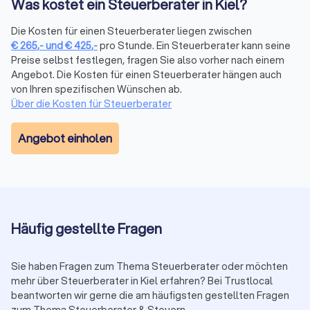
Was kostet ein Steuerberater in Kiel?
Qualifikation und Spezialisierung:
Die Bestellung durch die
Steuerberaterkammer ist die Grundvoraussetzung. Darüber
Die Kosten für einen Steuerberater liegen zwischen
hinaus verfügen manche Berater über Zusatzqualifikationen
€
265
,-
und
€
425
,-
pro Stunde. Ein Steuerberater kann seine
als Fachberater, etwa für Internationales Steuerrecht,
Preise selbst festlegen, fragen Sie also vorher nach einem
Unternehmensnachfolge oder spezifische Branchen. Prüfen
Angebot. Die Kosten für einen Steuerberater hängen auch
Sie, ob eine Spezialisierung zu Ihrer Situation passt.
von Ihren spezifischen Wünschen ab.
Trustlocal zeigt Ihnen in den Profilen transparent, welche
Über die Kosten für Steuerberater
Qualifikationen und Schwerpunkte jede Kanzlei mitbringt.
Proaktive Beratung statt reiner Abwicklung:
Ein guter Berater
Angebot einholen
kommt mit Vorschlägen auf Sie zu, weist auf Fristen hin und
zeigt Gestaltungsmöglichkeiten auf. Eine reine Abwicklung
ohne strategische Hinweise reicht bei komplexen Mandaten
nicht aus.
Transparente Kommunikation:
Verständliche Erklärungen
ohne unnötiges Fachchinesisch, klare Aussagen zu Kosten
Häufig gestellte Fragen
und realistische Einschätzungen zu Ihrer Steuersituation
schaffen Vertrauen.
Sie haben Fragen zum Thema Steuerberater oder möchten
Digitalisierung und Erreichbarkeit:
Moderne Arbeitsweise mit
mehr über Steuerberater in Kiel erfahren? Bei Trustlocal
digitaler Belegübermittlung, zeitgemäßer Software und
beantworten wir gerne die am häufigsten gestellten Fragen
angemessene Reaktionszeit auf Anfragen erleichtern die