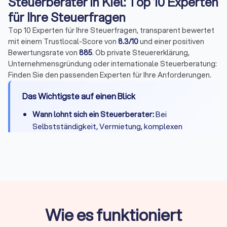
Steuerberater in Kiel: Top 10 Experten
für Ihre Steuerfragen
Top 10 Experten für Ihre Steuerfragen, transparent bewertet
mit einem Trustlocal-Score von
8.3/10
und einer positiven
Bewertungsrate von
885
. Ob private Steuererklärung,
Unternehmensgründung oder internationale Steuerberatung:
Finden Sie den passenden Experten für Ihre Anforderungen.
Das Wichtigste auf einen Blick
Wann lohnt sich ein Steuerberater:
Bei
Selbstständigkeit, Vermietung, komplexen
Steuerfragen oder wenn Zeitersparnis die
Kosten übersteigt
Kosten:
Private Steuererklärung 300-800 Euro,
Unternehmen je nach Umfang deutlich mehr
Qualifikation:
Bestellung durch
Steuerberaterkammer ist Pflicht, Fachberater-
Wie es funktioniert
Titel zeigen Spezialisierung