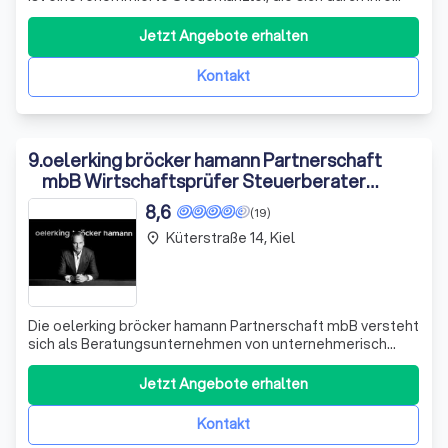
Expertise und ihren ganzheitlichen Ansatz auszeichnet.
Mit über 30 Jahren Erfahrung in der Branche, bieten wir
Jetzt Angebote erhalten
unseren Mandanten eine umfassende und individuelle
Beratung in allen steuerlichen
Kontakt
9
.
oelerking bröcker hamann Partnerschaft
mbB Wirtschaftsprüfer Steuerberater
Rechtsanwalt
8,6
(19)
Küterstraße 14, Kiel
place
Die oelerking bröcker hamann Partnerschaft mbB versteht
sich als Beratungsunternehmen von unternehmerisch
denkenden Menschen für Wirtschaftstreibende aller
Branchen. Ebenso wichtig ist uns die Verwurzelung hier in
Jetzt Angebote erhalten
der Region, in und für Kiel sowie für den gesamten
norddeutschen Raum. Wirtschaftsprüf
Kontakt