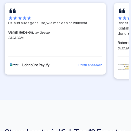
star
star
star
star
star
star
star
sta
Es läuft alles genau so, wie man es sich wünscht.
Bisher 
Kontakt
Sarah Rebekka.
vor Google
der erst
23.03.2026
Robert 
04.12.202
Lohnbüro Paylify
Profil ansehen