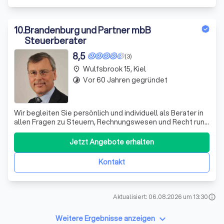
10
.
Brandenburg und Partner mbB
Steuerberater
8,5
(3)
Wulfsbrook 15, Kiel
place
Vor 60 Jahren gegründet
timelapse
Wir begleiten Sie persönlich und individuell als Berater in
allen Fragen zu Steuern, Rechnungswesen und Recht rund
um Ihr Vermögen. Sie stehen als Mandant bei allen
Mitarbeitern im Mittelpunkt. Wir helfen Ihnen weiter, ob
Jetzt Angebote erhalten
Alleinstehend, Familie, Gemeinschaft, Personen- oder
Kapitalgesellschaft oder
Kontakt
Aktualisiert: 06.08.2026 um 13:30
info
keyboard_arrow_down
Weitere Ergebnisse anzeigen