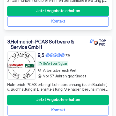
21. Jahrhundert und bieten Ihnen persönliche Beratung per
Video, WhatsApp und anderen Medien - wir sehen uns!
Datenaustausch - digital
Jetzt Angebote erhalten
Kontakt
3
.
Helmerich-PCAS Software &
TOP
PRO
Service GmbH
9,5
(73)
Sofort verfügbar
local_offer
Arbeitsbereich Kiel
place
Vor 57 Jahren gegründet
timelapse
Helmerich-PCAS erbringt Lohnabrechnung (auch Baulohn)
u. Buchhaltung in Dienstleistung. Sie haben bei uns immer
einen festen Ansprechpartner, den Sie per Telefon,
Telefax oder eMail erreichen können.
Jetzt Angebote erhalten
Kontakt