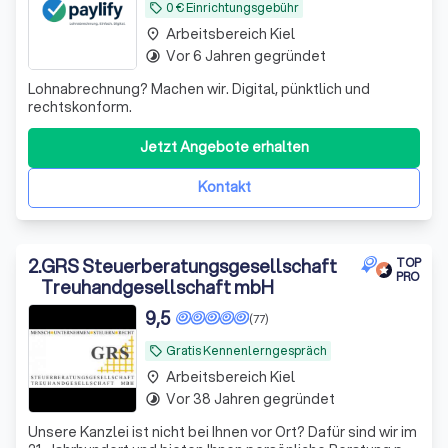
0 € Einrichtungsgebühr
local_offer
Arbeitsbereich Kiel
place
Vor 6 Jahren gegründet
timelapse
Lohnabrechnung? Machen wir. Digital, pünktlich und
rechtskonform.
Jetzt Angebote erhalten
Kontakt
2
.
GRS Steuerberatungsgesellschaft
TOP
PRO
Treuhandgesellschaft mbH
9,5
(77)
Gratis Kennenlerngespräch
local_offer
Arbeitsbereich Kiel
place
Vor 38 Jahren gegründet
timelapse
Unsere Kanzlei ist nicht bei Ihnen vor Ort? Dafür sind wir im