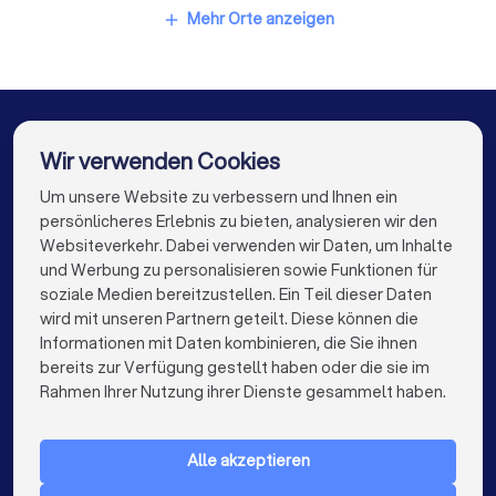
Elektriker in Bremen
Elektriker in Nürnberg
Mehr Orte anzeigen
add
Elektriker in Dresden
Elektriker in Hannover
Elektriker in Leipzig
Elektriker in Duisburg
Elektriker in Bochum
Elektriker in Wuppertal
Wir verwenden Cookies
Elektriker in Bielefeld
Elektriker in Bonn
Um unsere Website zu verbessern und Ihnen ein
Die besten Unternehmen für Sie
persönlicheres Erlebnis zu bieten, analysieren wir den
Elektriker in Münster
Websiteverkehr. Dabei verwenden wir Daten, um Inhalte
info@trustlocal.de
und Werbung zu personalisieren sowie Funktionen für
soziale Medien bereitzustellen. Ein Teil dieser Daten
wird mit unseren Partnern geteilt. Diese können die
Informationen mit Daten kombinieren, die Sie ihnen
bereits zur Verfügung gestellt haben oder die sie im
keyboard_arrow_down
FÜR PRIVATPERSONEN
Rahmen Ihrer Nutzung ihrer Dienste gesammelt haben.
keyboard_arrow_down
FÜR FIRMEN
Alle akzeptieren
keyboard_arrow_down
ÜBER TRUSTLOCAL