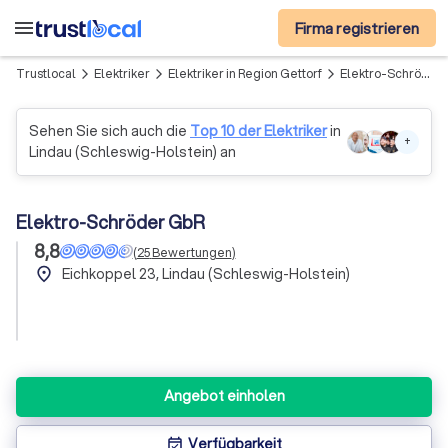
menu
Firma registrieren
Trustlocal
Elektriker
Elektriker in Region Gettorf
Elektro-Schröder GbR
arrow_forward_ios
arrow_forward_ios
arrow_forward_ios
Sehen Sie sich auch die
Top 10 der Elektriker
in
+
Lindau (Schleswig-Holstein) an
Elektro-Schröder GbR
8,8
(
25
Bewertungen
)
place
Eichkoppel 23, Lindau (Schleswig-Holstein)
Angebot einholen
Verfügbarkeit
event_available