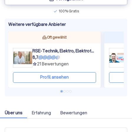
100% Gratis
check
Weitere verfügbare Anbieter
Oft gewählt
RSE-Technik, Elektro, Elektrotechnik, Gettorf, Eckernförde, Rendsburg, Kiel
8,7
8
21
Bewertungen
grade
gra
Profil ansehen
Über uns
Erfahrung
Bewertungen