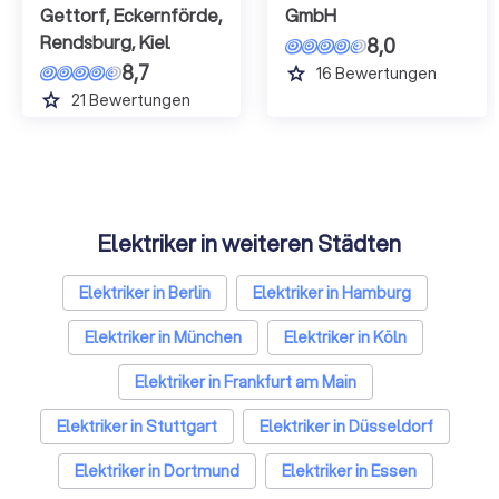
Gettorf, Eckernförde,
GmbH
Rendsburg, Kiel
8,0
8,7
grade
16
Bewertungen
grade
21
Bewertungen
Elektriker in weiteren Städten
Elektriker in Berlin
Elektriker in Hamburg
Elektriker in München
Elektriker in Köln
Elektriker in Frankfurt am Main
Elektriker in Stuttgart
Elektriker in Düsseldorf
Elektriker in Dortmund
Elektriker in Essen