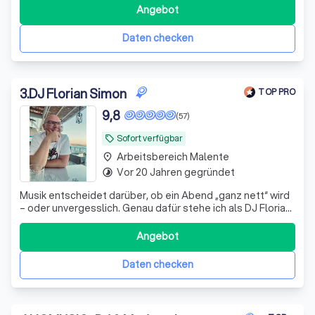
Angebot
Daten checken
3
.
DJ Florian Simon
TOP PRO
9,8
(57)
Sofort verfügbar
local_offer
Arbeitsbereich Malente
place
Vor 20 Jahren gegründet
timelapse
Musik entscheidet darüber, ob ein Abend „ganz nett“ wird
– oder unvergesslich. Genau dafür stehe ich als DJ Florian
Simon. Ich begleite Hochzeiten und Events nicht einfach
nur musikalisch, sondern sorge dafür, dass genau die
Angebot
Momente entstehen, über die man noch Jahre später
spricht: volle Tanzfläc
Daten checken