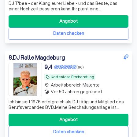
DJ T'bee - der Klang eurer Liebe - und das Beste, das
einer Hochzeit passieren kann. Ihr plant eine
Hochzeitsgala und sucht einen Profi, der auch bei der
Planung hilft? Et voila ..........
Angebot
Daten checken
8
.
DJ Ralle Magdeburg
9,4
(66)
Kostenlose Erstberatung
local_offer
Arbeitsbereich Malente
place
Vor 50 Jahren gegründet
timelapse
Ich bin seit 1976 erfolgreich als DJ tätig und Mitglied des
Berufsverbandes BVD.Meine Beschallungsanlage ist
professionell hochwertig,so daß eine exzellente
Soundqualität gewährleistet ist.Die Lichttechnik ist
Angebot
raumfüllend und vielseitig. (LED-LICHT,
Laserlicht,Schwarzlicht, Flächenstrahler u.v.m.)Bi
Daten checken