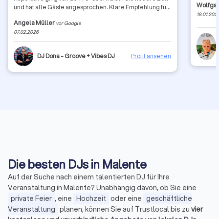
Wolfga
und hat alle Gäste angesprochen. Klare Empfehlung für
18.01.202
einen guten Tanz- und Musikabend !
Angela Müller
vor Google
07.02.2026
DJ Dona - Groove + Vibes DJ
Profil ansehen
Die besten DJs in Malente
Auf der Suche nach einem talentierten DJ für Ihre
Veranstaltung in Malente? Unabhängig davon, ob Sie eine
private Feier
, eine
Hochzeit
oder eine
geschäftliche
Veranstaltung
planen, können Sie auf Trustlocal bis zu
vier