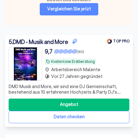
Vergleichen Sie jetzt
5
.
DMD - Musik and More
TOP PRO
9,7
(90)
Kostenlose Erstberatung
local_offer
Arbeitsbereich Malente
place
Vor 27 Jahren gegründet
timelapse
DMD Musik and More, wir sind eine DJ Gemeinschaft,
bestehend aus 10 erfahrenen Hochzeits & Party DJ's.
Jahrelanger Erfahrung und einem guten Gespür für die
passende Musik auf Ihren Event.
Angebot
Daten checken