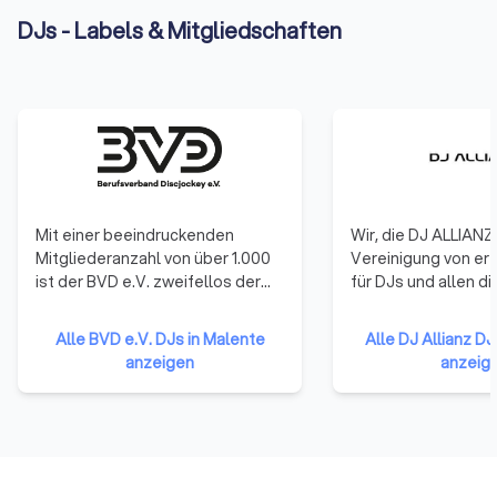
DJs - Labels & Mitgliedschaften
Mit einer beeindruckenden
Wir, die DJ ALLIANZ,
Mitgliederanzahl von über 1.000
Vereinigung von er
ist der BVD e.V. zweifellos der
für DJs und allen d
größte Verband für DJs in ganz
wollen. Egal ob du b
Europa. Unsere Wurzeln reichen
Branche Fuß gefass
Alle BVD e.V. DJs in Malente
Alle DJ Allianz DJ
zurück bis ins Jahr 1982, als der
gerade erst durchs
anzeigen
anzeig
BVD e.V. in Münster ins Leben
einfach ein Herz für
gerufen wurde. Seitdem sind wir
die Szene hast. Bei
stolz darauf, eine breite Palette
Gemeinschaft im Mi
von kreativen Köpfen aus der
denn gemeinsam sin
Eventbranche zu vereinen – nicht
und erfolgreicher. Zahlreiche
nur DJs, sondern auch Künstler,
unsrer Inhalte und