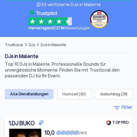
33 verifizierte DJs in Malente
verified_user
Hervorragend
|
2734
Bewertungen
Trustlocal
DJs
DJs in Malente
arrow_forward_ios
arrow_forward_ios
DJs in Malente
Top 10 DJs in Malente. Professionelle Sounds für
unvergessliche Momente. Finden Sie mit Trustlocal den
passenden DJ für Ihr Event.
Alle Dienstleistungen
Hochzeit
(
30
)
Geburtstag
(
28
)
filter_list
Filter
1
.
DJ BUKO
TOP PRO
10,0
(197)