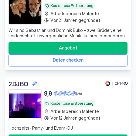
Kostenlose Erstberatung
local_offer
Arbeitsbereich Malente
place
Vor 21 Jahren gegründet
timelapse
Wir sind Sebastian und Dominik Buko – zwei Brüder, eine
Leidenschaft: unvergessliche Musik für Ihren besonderen
Moment! Als eingespieltes Team bringen wir
entscheidende Vorteile mit: ✓ Doppelte Sicherheit –
Angebot
Backup bei Ausfall garantiert ✓ Doppeltes Equipment –
professionelle Technik ohne Risiko ✓ D
Daten checken
2
.
DJ BO
TOP PRO
9,9
(25)
Kostenlose Erstberatung
local_offer
Arbeitsbereich Malente
place
Vor 12 Jahren gegründet
timelapse
Hochzeits- Party- und Event-DJ