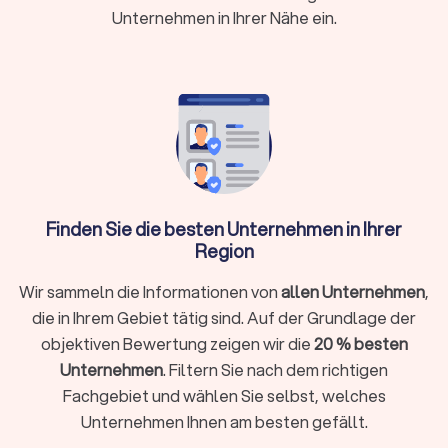
Unternehmen in Ihrer Nähe ein.
→
Beratung zur Musikplanung
→
Live-Mixing
→
Auf- und Abbau der Ausrüstung
Einige
professionelle DJs
arbeiten zusätzlich mit Live-
Musikern zusammen oder bieten Entertainment-Extras wie
Fotoboxen
an. Auf Trustlocal finden Sie einen für Sie
Finden Sie die besten Unternehmen in Ihrer
passenden professionellen DJ-Service, der Ihre
Region
Veranstaltung mit dem perfekten Soundtrack untermalt und
für die richtige Stimmung sorgt.
Wir sammeln die Informationen von
allen Unternehmen
,
die in Ihrem Gebiet tätig sind. Auf der Grundlage der
objektiven Bewertung zeigen wir die
20 % besten
Was kostet ein DJ in Malente?
Unternehmen
. Filtern Sie nach dem richtigen
DJs arbeiten häufig mit
Paketpreisen
. Das bedeutet, Sie
Fachgebiet und wählen Sie selbst, welches
bezahlen pauschal für einen Auftritt von einer bestimmten
Unternehmen Ihnen am besten gefällt.
Stundenanzahl, zum Beispiel zwei oder acht Stunden.