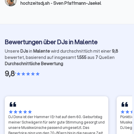
hochzeitsdj.sh - Sven Pfaffmann-Jaekel
Hochzeits-DJ möchte ich euch mit diesem Beitrag
einen umfassenden Überblick geben und euch bei
der Wahl der passenden musikalischen Begleitung
unterstützen.
Bewertungen über DJs in Malente
Unsere
DJs
in
Malente
wird durchschnittlich mit einer
9,8
bewertet, basierend auf insgesamt
1.555
aus
7
Quellen
Durchschnittliche Bewertung
9,8
•
star
star
star
star
star
star
star
star
star
star
star
star
sta
DJ Dona ist der Hammer ! Er hat auf dem 60. Geburtstag
Pünktlich Sehr angenehm in der Abs
meiner Schwägerin für sehr gute Stimmung gesorgt und
Musikan
unsere Musikwünsche passend umgesetzt. Das
DJ bege
Repertoire ging von den 70-80ern bis in die neuere Zeit