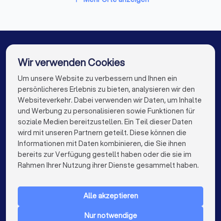
DJs in Nürnberg
DJs in Dresden
DJs in Hannover
DJs in Leipzig
DJs in Duisburg
DJs in Bochum
DJs in Wuppertal
Wir verwenden Cookies
DJs in Bielefeld
DJs in Bonn
DJs in Münster
Um unsere Website zu verbessern und Ihnen ein
Die besten DJs für Sie
persönlicheres Erlebnis zu bieten, analysieren wir den
DJs in der Nähe
Websiteverkehr. Dabei verwenden wir Daten, um Inhalte
info@trustlocal.de
und Werbung zu personalisieren sowie Funktionen für
soziale Medien bereitzustellen. Ein Teil dieser Daten
wird mit unseren Partnern geteilt. Diese können die
Informationen mit Daten kombinieren, die Sie ihnen
bereits zur Verfügung gestellt haben oder die sie im
keyboard_arrow_down
FÜR PRIVATPERSONEN
Rahmen Ihrer Nutzung ihrer Dienste gesammelt haben.
keyboard_arrow_down
FÜR FIRMEN
Alle akzeptieren
keyboard_arrow_down
ÜBER TRUSTLOCAL
Nur notwendige
LAND