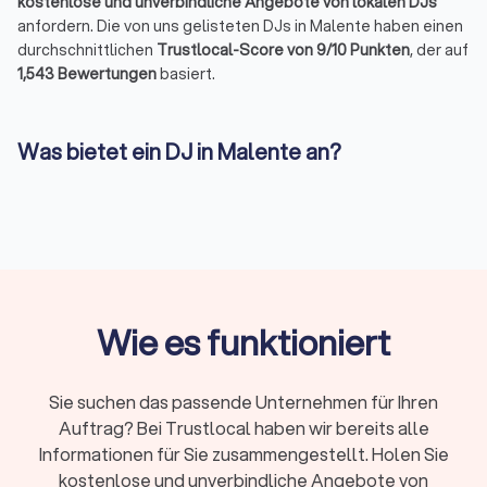
kostenlose und unverbindliche Angebote von lokalen DJs
anfordern. Die von uns gelisteten DJs in Malente haben einen
durchschnittlichen
Trustlocal-Score von 9/10 Punkten
, der auf
1,543 Bewertungen
basiert.
Was bietet ein DJ in Malente an?
Vielleicht haben Sie sich schon einmal gefragt, was die
Abkürzung „DJ" bedeutet. DJ steht für
„Diskjockey"
und
bezeichnet einen Künstler, der Musik auflegt und mischt. Das
DJ-Pult und das Mischpult sind seine Werkzeuge, um
nahtlose Übergänge zwischen den Tracks zu schaffen.
Neben dem klassischen Auflegen bietet ein DJ in Malente
häufig auch folgende Leistungen an:
Wie es funktioniert
→
Licht- und Tontechnik
Sie suchen das passende Unternehmen für Ihren
Auftrag? Bei Trustlocal haben wir bereits alle
→
Moderation
Informationen für Sie zusammengestellt. Holen Sie
→
individuelle Playlists
kostenlose und unverbindliche Angebote von