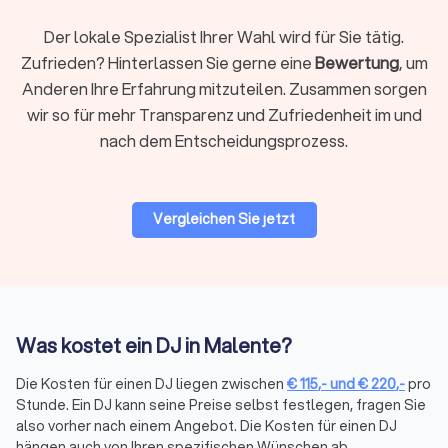
Der lokale Spezialist Ihrer Wahl wird für Sie tätig.
Zufrieden? Hinterlassen Sie gerne eine
Bewertung
, um
Vertrauen Sie auf Trustlocal für DJs in
Anderen Ihre Erfahrung mitzuteilen. Zusammen sorgen
Malente
wir so für mehr Transparenz und Zufriedenheit im und
Mit Trustlocal wird die Suche nach dem idealen DJ zum
nach dem Entscheidungsprozess.
Kinderspiel. Wir ermitteln eine Liste der
Top 10 DJs in
Malente
. Alle von uns gelisteten Experten sind geprüft und
unzuverlässige Anbieter werden konsequent entfernt. Filtern
Sie bequem nach Entfernung, Anlass oder Verfügbarkeit und
Vergleichen Sie jetzt
blättern Sie durch
gebündelte Bewertungen von echten
Kunden
. Geben Sie einfach Ihre Anforderungen ein und
erhalten Sie innerhalb kürzester Zeit
kostenlos und
unverbindlich vier Angebote
von DJs in Malente.
Was kostet ein DJ in Malente?
Die Kosten für einen DJ liegen zwischen
€
115
,-
und
€
220
,-
pro
Den perfekten DJ in Malente
Stunde. Ein DJ kann seine Preise selbst festlegen, fragen Sie
finden
also vorher nach einem Angebot. Die Kosten für einen DJ
hängen auch von Ihren spezifischen Wünschen ab.