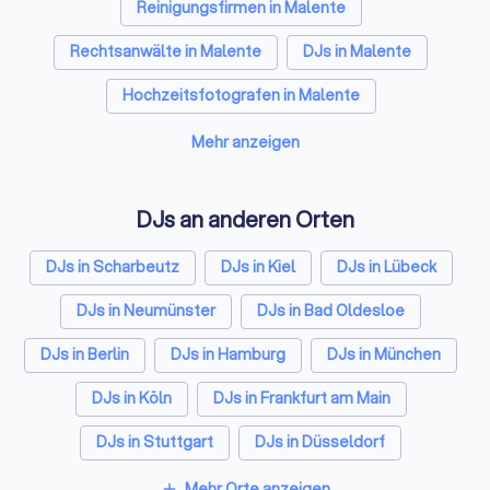
uns bei der Umsetz
Reinigungsfirmen in Malente
bringst vor Allem a
deine Branche, als
Rechtsanwälte in Malente
DJs in Malente
Community weiter.
folgende Punkte w
Hochzeitsfotografen in Malente
zu deinem Mehrwert
Solarteure in Malente
Maler in Malente
DJ ALLIANZ Familie!
Mehr anzeigen
Steuerberater in Malente
Caterer in Malente
DJs an anderen Orten
Energieberater in Malente
Fotografen in Malente
DJs in Scharbeutz
DJs in Kiel
DJs in Lübeck
Dachdecker in Malente
DJs in Neumünster
DJs in Bad Oldesloe
Paartherapeuten in Malente
DJs in Berlin
DJs in Hamburg
DJs in München
DJs in Köln
DJs in Frankfurt am Main
DJs in Stuttgart
DJs in Düsseldorf
DJs in Dortmund
DJs in Essen
DJs in Bremen
Mehr Orte anzeigen
add