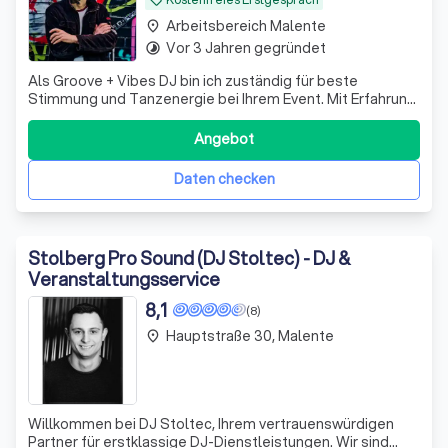
Arbeitsbereich Malente
place
Vor 3 Jahren gegründet
timelapse
Als Groove + Vibes DJ bin ich zuständig für beste
Stimmung und Tanzenergie bei Ihrem Event. Mit Erfahrung
und Feingefühl verbreite ich gerne Tanzlaune!
Spezialgebiete: Groove Funk Soul, 70er 80er 90er
Angebot
Daten checken
Stolberg Pro Sound (DJ Stoltec) - DJ &
Veranstaltungsservice
8,1
(8)
Hauptstraße 30, Malente
place
Willkommen bei DJ Stoltec, Ihrem vertrauenswürdigen
Partner für erstklassige DJ-Dienstleistungen. Wir sind