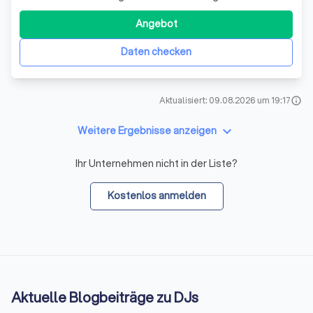
stolz darauf, uns durch unsere Expertise und unser
Engagement für hervorragenden Kundenservice
Angebot
auszuzeichnen. Unser Team besteht aus erfahrenen DJs,
die sich leidenschaftlich für Musik und Unte
Daten checken
Aktualisiert: 09.08.2026 um 19:17
info
keyboard_arrow_down
Weitere Ergebnisse anzeigen
Ihr Unternehmen nicht in der Liste?
Kostenlos anmelden
Aktuelle Blogbeiträge zu DJs