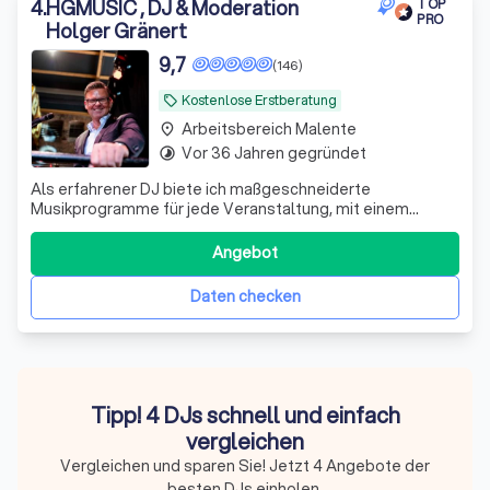
4
.
HGMUSIC , DJ & Moderation
TOP
PRO
Holger Gränert
9,7
(146)
Kostenlose Erstberatung
local_offer
Arbeitsbereich Malente
place
Vor 36 Jahren gegründet
timelapse
Als erfahrener DJ biete ich maßgeschneiderte
Musikprogramme für jede Veranstaltung, mit einem
breiten Repertoire und Fokus auf Kundenzufriedenheit.
Fordern Sie ein kostenloses Angebot an.
Angebot
Daten checken
Tipp! 4 DJs schnell und einfach
vergleichen
Vergleichen und sparen Sie! Jetzt 4 Angebote der
besten DJs einholen.