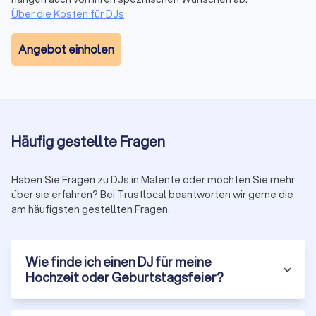
Vergleichen Sie mit Trustlocal bis zu vier
Über die Kosten für DJs
unverbindliche Angebote von geprüften DJs in
Ihrer Nähe. Kostenlos, transparent und auf Basis
Angebot einholen
echter Kundenbewertungen.
Geprüfte DJs
Kostenlos
Unverbindlich
Häufig gestellte Fragen
Jetzt DJs vergleichen
Haben Sie Fragen zu DJs in Malente oder möchten Sie mehr
über sie erfahren? Bei Trustlocal beantworten wir gerne die
am häufigsten gestellten Fragen.
Wie finde ich einen DJ für meine
Hochzeit oder Geburtstagsfeier?