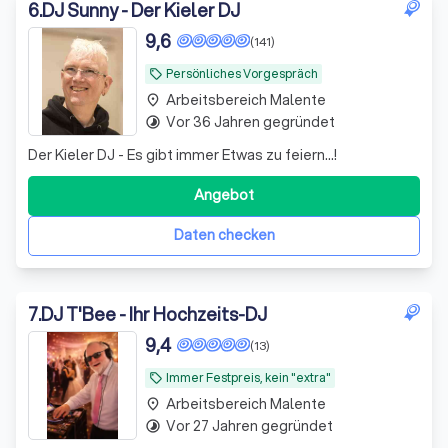
6
.
DJ Sunny - Der Kieler DJ
9,6
(141)
Persönliches Vorgespräch
local_offer
Arbeitsbereich Malente
place
Vor 36 Jahren gegründet
timelapse
Der Kieler DJ - Es gibt immer Etwas zu feiern...!
Angebot
Daten checken
7
.
DJ T'Bee - Ihr Hochzeits-DJ
9,4
(13)
Immer Festpreis, kein "extra"
local_offer
Arbeitsbereich Malente
place
Vor 27 Jahren gegründet
timelapse