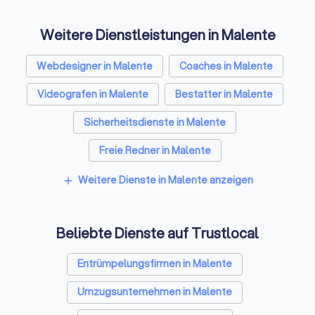
Nämlich Geld!!! Darum möchten
wir an dieser Stelle
Weitere Dienstleistungen in Malente
Geheimnis daraus 
wesentliche Bestan
Projektes “DJ ALLI
Webdesigner in Malente
Coaches in Malente
kommerziell als U
Videografen in Malente
Bestatter in Malente
aufgestellt sind um
einer so gewaltige
Sicherheitsdienste in Malente
Unternehmung zu 
den bestmöglichen
Freie Redner in Malente
dich als Mitglied zu
gewährleisten. Die 
Weitere Dienste in Malente anzeigen
add
Mitgliedsvorteile d
Größenordnung sin
einer unkommerziel
Ausrichtung, beispi
Beliebte Dienste auf Trustlocal
Verein schlichtweg 
möglich! Mit deiner
Entrümpelungsfirmen in Malente
Mitgliedschaft und
verbundenen gerin
Umzugsunternehmen in Malente
Monatsbeitrag hilfs