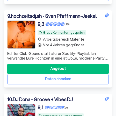
9
.
hochzeitsdj.sh - Sven Pfaffmann-Jaekel
9,3
(18)
Gratis Kennenlerngespräch
local_offer
Arbeitsbereich Malente
place
Vor 4 Jahren gegründet
timelapse
Echter Club-Sound statt sturer Spotify-Playlist. Ich
verwandle Eure Hochzeit in eine stilvolle, moderne Party –
mit fließenden Live-Mixes auf Augenhöhe.
Angebot
Daten checken
10
.
DJ Dona - Groove + Vibes DJ
9,1
(9)
Kostenfreies Erstgespräch
local_offer