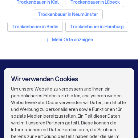
Fliesenleger in Malente
Fensterbauer in Malente
Trockenbauer in Kiel
Trockenbauer in Lübeck
Bodenleger in Malente
Trockenbauer in Neumünster
Trockenbauer in Berlin
Trockenbauer in Hamburg
Trockenbauer in München
Trockenbauer in Köln
Mehr Orte anzeigen
add
Trockenbauer in Frankfurt am Main
Trockenbauer in Stuttgart
Trockenbauer in Düsseldorf
Wir verwenden Cookies
Trockenbauer in Dortmund
Um unsere Website zu verbessern und Ihnen ein
Die besten Unternehmen für Sie
persönlicheres Erlebnis zu bieten, analysieren wir den
Trockenbauer in Essen
Trockenbauer in Bremen
Websiteverkehr. Dabei verwenden wir Daten, um Inhalte
info@trustlocal.de
und Werbung zu personalisieren sowie Funktionen für
Trockenbauer in Nürnberg
soziale Medien bereitzustellen. Ein Teil dieser Daten
wird mit unseren Partnern geteilt. Diese können die
Trockenbauer in Dresden
Informationen mit Daten kombinieren, die Sie ihnen
bereits zur Verfügung gestellt haben oder die sie im
Trockenbauer in Hannover