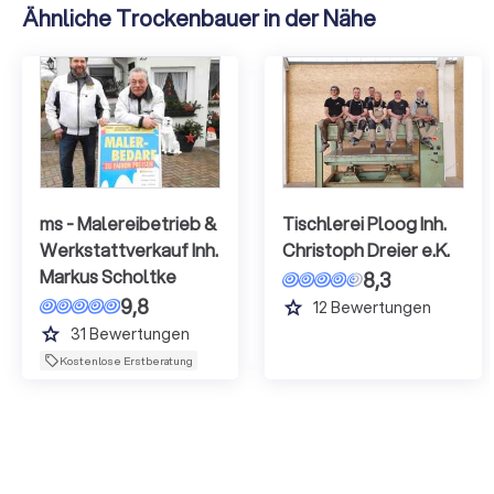
Ähnliche Trockenbauer in der Nähe
ms - Malereibetrieb &
Tischlerei Ploog Inh.
Werkstattverkauf Inh.
Christoph Dreier e.K.
Markus Scholtke
8,3
9,8
grade
12
Bewertungen
grade
31
Bewertungen
Kostenlose Erstberatung