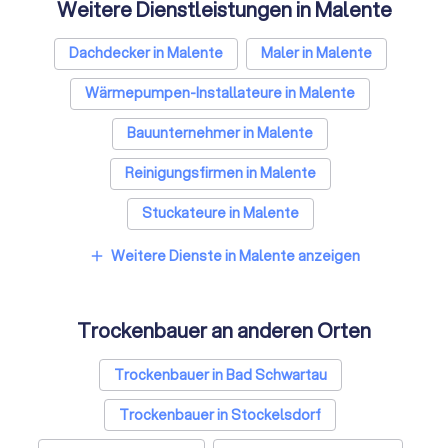
Weitere Dienstleistungen in Malente
Dachdecker in Malente
Maler in Malente
Wärmepumpen-Installateure in Malente
Bauunternehmer in Malente
Reinigungsfirmen in Malente
Stuckateure in Malente
Spezialisten für Dämmung in Malente
Weitere Dienste in Malente anzeigen
add
Umzugsunternehmen in Malente
Trockenbauer an anderen Orten
Kammerjäger in Malente
Sicherheitstechniker in Malente
Trockenbauer in Bad Schwartau
Sanitärinstallateure in Malente
Trockenbauer in Stockelsdorf