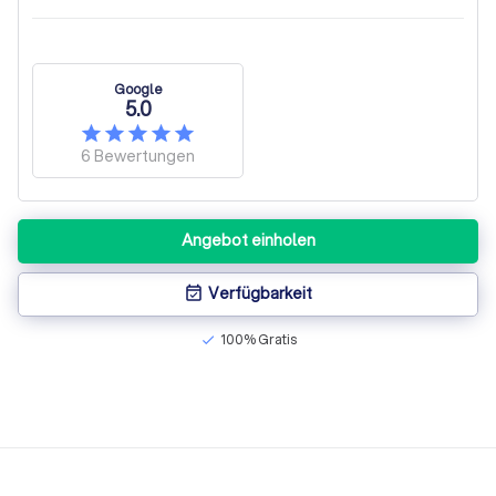
Google
5.0
6
Bewertungen
Angebot einholen
Verfügbarkeit
event_available
100% Gratis
check