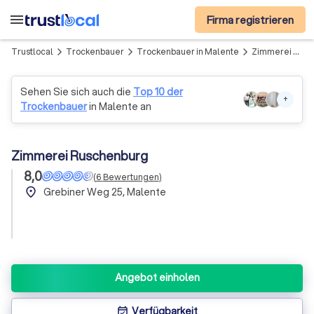
menu
Firma registrieren
Trustlocal
Trockenbauer
Trockenbauer in Malente
Zimmerei Ruschenburg
arrow_forward_ios
arrow_forward_ios
arrow_forward_ios
Sehen Sie sich auch die
Top 10 der
+
Trockenbauer
in Malente an
Zimmerei Ruschenburg
8,0
(
6
Bewertungen
)
place
Grebiner Weg 25, Malente
Angebot einholen
Verfügbarkeit
event_available