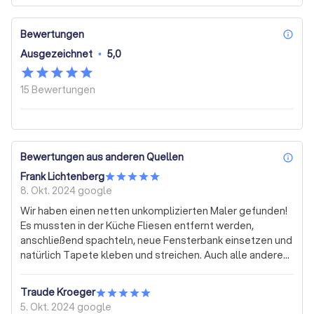
Bewertungen
inf
Ausgezeichnet
•
5,0
15
Bewertungen
Bewertungen aus anderen Quellen
inf
Frank Lichtenberg
8. Okt. 2024
google
Wir haben einen netten unkomplizierten Maler gefunden!
Es mussten in der Küche Fliesen entfernt werden,
anschließend spachteln, neue Fensterbank einsetzen und
natürlich Tapete kleben und streichen. Auch alle anderen
Räume im EG wurden tapeziert und anschließend gemalt.
Die Arbeiten wurden zu unserer vollsten Zufriedenheit
Traude Kroeger
erledigt mit einem netten und zuvorkommenden Team.
5. Okt. 2024
google