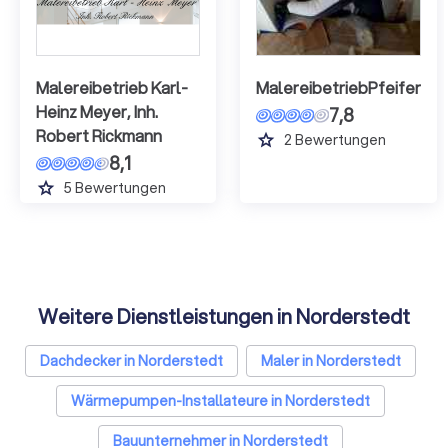
Malereibetrieb Karl-
MalereibetriebPfeifer
Heinz Meyer, Inh.
7,8
Robert Rickmann
grade
2
Bewertungen
8,1
grade
5
Bewertungen
Weitere Dienstleistungen in Norderstedt
Dachdecker in Norderstedt
Maler in Norderstedt
Wärmepumpen-Installateure in Norderstedt
Bauunternehmer in Norderstedt