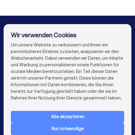
Stuckateure in Stelle
Stuckateure in Berlin
Stuckateure in München
Stuckateure in Köln
Stuckateure in Frankfurt am Main
Wir verwenden Cookies
Stuckateure in Stuttgart
Um unsere Website zu verbessern und Ihnen ein
Die besten Unternehmen für Sie
persönlicheres Erlebnis zu bieten, analysieren wir den
Stuckateure in Düsseldorf
Websiteverkehr. Dabei verwenden wir Daten, um Inhalte
info@trustlocal.de
und Werbung zu personalisieren sowie Funktionen für
Stuckateure in Dortmund
Stuckateure in Essen
soziale Medien bereitzustellen. Ein Teil dieser Daten
wird mit unseren Partnern geteilt. Diese können die
Stuckateure in Bremen
Stuckateure in Nürnberg
Informationen mit Daten kombinieren, die Sie ihnen
bereits zur Verfügung gestellt haben oder die sie im
Stuckateure in Dresden
Stuckateure in Hannover
keyboard_arrow_down
FÜR PRIVATPERSONEN
Rahmen Ihrer Nutzung ihrer Dienste gesammelt haben.
Stuckateure in Leipzig
Stuckateure in Duisburg
keyboard_arrow_down
FÜR FIRMEN
Stuckateure in Bochum
Stuckateure in Wuppertal
Alle akzeptieren
keyboard_arrow_down
ÜBER TRUSTLOCAL
Stuckateure in Bielefeld
Stuckateure in Bonn
Nur notwendige
LAND