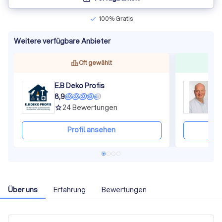
100% Gratis
check
Weitere verfügbare Anbieter
Oft gewählt
E.B Deko Profis
T
8,9
8
24
Bewertungen
grade
gra
Profil ansehen
Über uns
Erfahrung
Bewertungen