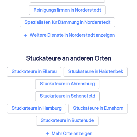
Reinigungsfirmen in Norderstedt
Spezialisten für Dämmung in Norderstedt
Umzugsunternehmen in Norderstedt
Weitere Dienste in Norderstedt anzeigen
add
Kammerjäger in Norderstedt
Stuckateure an anderen Orten
Sicherheitstechniker in Norderstedt
Trockenbauer in Norderstedt
Stuckateure in Ellerau
Stuckateure in Halstenbek
Sanitärinstallateure in Norderstedt
Stuckateure in Ahrensburg
Fliesenleger in Norderstedt
Stuckateure in Schenefeld
Fensterbauer in Norderstedt
Stuckateure in Hamburg
Stuckateure in Elmshorn
Bodenleger in Norderstedt
Stuckateure in Buxtehude
Stuckateure in Seevetal
Stuckateure in Stade
Mehr Orte anzeigen
add