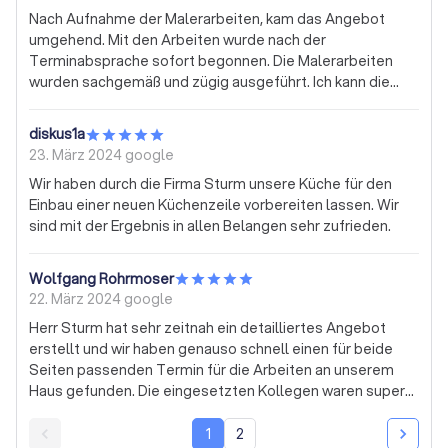
Alle Absprachen haben gut geklappt. Man war pünktlich
Nach Aufnahme der Malerarbeiten, kam das Angebot
da und hat die Arbeiten sogar einenTag früher fertig
umgehend. Mit den Arbeiten wurde nach der
bekommen. Der Preis war sehr gut. Wir können den
Terminabsprache sofort begonnen. Die Malerarbeiten
Malermeisterbetrieb Sturm uneingeschränkt weiter
wurden sachgemäß und zügig ausgeführt. Ich kann die
empfehlen.
Firma Sturm mit Herrn Sturm und seinen netten
Mitarbeitern mit gutem Gewissen weiterempfehlen!
diskus1a
23. März 2024
google
Wir haben durch die Firma Sturm unsere Küche für den
Einbau einer neuen Küchenzeile vorbereiten lassen. Wir
sind mit der Ergebnis in allen Belangen sehr zufrieden.
Wolfgang Rohrmoser
22. März 2024
google
Herr Sturm hat sehr zeitnah ein detailliertes Angebot
erstellt und wir haben genauso schnell einen für beide
Seiten passenden Termin für die Arbeiten an unserem
Haus gefunden. Die eingesetzten Kollegen waren super
freundlich, haben alle Arbeitsschritte gerne erläutert und
das Umfeld sauber und aufgeräumt hinterlassen. Trotz
1
2