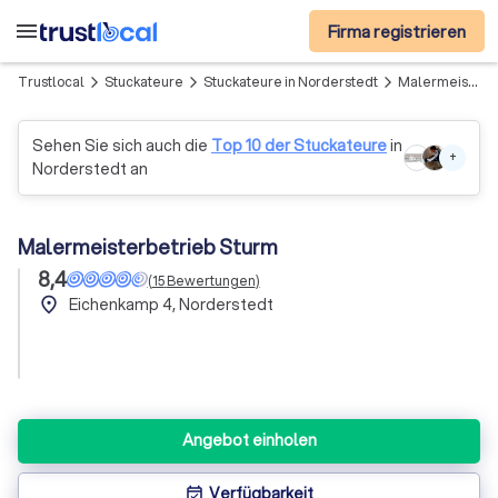
menu
Firma registrieren
Trustlocal
Stuckateure
Stuckateure in Norderstedt
Malermeisterbetrieb Sturm
arrow_forward_ios
arrow_forward_ios
arrow_forward_ios
Sehen Sie sich auch die
Top 10 der Stuckateure
in
+
Norderstedt an
Malermeisterbetrieb Sturm
8,4
(
15
Bewertungen
)
place
Eichenkamp 4, Norderstedt
Angebot einholen
Verfügbarkeit
event_available