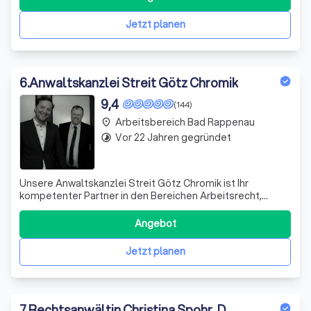
gerichtliche Vertretung. Ich unterstütze Sie in
Kündigungsschutzprozessen, bei Abw
Jetzt planen
6
.
Anwaltskanzlei Streit Götz Chromik
9,4
(144)
Arbeitsbereich Bad Rappenau
place
Vor 22 Jahren gegründet
timelapse
Unsere Anwaltskanzlei Streit Götz Chromik ist Ihr
kompetenter Partner in den Bereichen Arbeitsrecht,
Strafrecht und Mietrecht. Unsere Fachanwälte Dominik
Streit, Alexander Götz und Matthias Chromik setzen sich
Angebot
mit individuellen und gezielten Konzepten für Ihre
Interessen ein. Wir legen großen Wert
Jetzt planen
7
.
Rechtsanwältin Christina Spohr, D