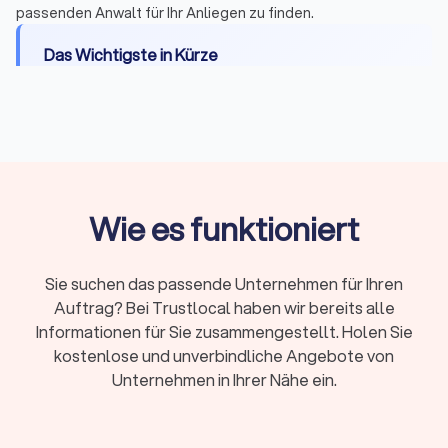
passenden Anwalt für Ihr Anliegen zu finden.
Das Wichtigste in Kürze
Wann Sie einen Anwalt brauchen:
Bei Fristen,
komplexen Fällen, Gerichtsverfahren oder hohen
Risiken
Erstberatung:
Gesetzlich begrenzt auf maximal
226,10 Euro, viele Kanzleien bieten 15-20 Minuten
Wie es funktioniert
kostenlos
Fachanwalt:
24 Spezialisierungen in Deutschland,
nachgewiesene Expertise durch Fortbildungen
Sie suchen das passende Unternehmen für Ihren
Kosten:
RVG-Gebühren, Stundensätze (180-350
Auftrag? Bei Trustlocal haben wir bereits alle
Euro) oder Pauschalpreise je nach Fall
Informationen für Sie zusammengestellt. Holen Sie
kostenlose und unverbindliche Angebote von
Rechtsschutz:
Prüfen Sie Versicherungsschutz
Unternehmen in Ihrer Nähe ein.
oder Prozesskostenhilfe bei geringem
Einkommen