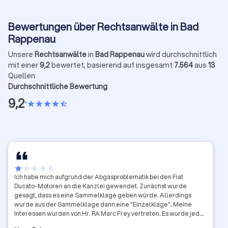
Bewertungen über Rechtsanwälte in Bad
Rappenau
Unsere
Rechtsanwälte
in
Bad Rappenau
wird durchschnittlich
mit einer
9,2
bewertet, basierend auf insgesamt
7.564
aus
13
Quellen
Durchschnittliche Bewertung
9,2
•
star
star
star
star
star_half
star
star
star
star
star
Ich habe mich aufgrund der Abgasproblematik bei den Fiat
Ducato-Motoren an die Kanzlei gewendet. Zunächst wurde
gesagt, dass es eine Sammelklage geben würde. Allerdings
wurde aus der Sammelklage dann eine "Einzelklage". Meine
Interessen wurden von Hr. RA Marc Frey vertreten. Es wurde jede
Menge Papier "produziert", allerdings habe ich Fakten und