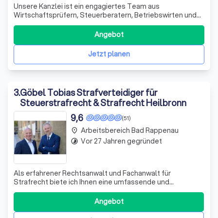
Unsere Kanzlei ist ein engagiertes Team aus
Wirtschaftsprüfern, Steuerberatern, Betriebswirten und
Fachanwälten. Seit 1995 unterstützen wir unsere
Mandanten erfolgreich in schwierigen Finanzsituationen.
Angebot
Wir sehen uns nicht nur als Ansprechpartner, sondern auch
als Ratgeber und Umsetzer von Lösungen.
Jetzt planen
3
.
Göbel Tobias Strafverteidiger für
Steuerstrafrecht & Strafrecht Heilbronn
9,6
(51)
Arbeitsbereich Bad Rappenau
place
Vor 27 Jahren gegründet
timelapse
Als erfahrener Rechtsanwalt und Fachanwalt für
Strafrecht biete ich Ihnen eine umfassende und
kompetente Rechtsberatung. Mein Name ist Tobias
Göbel und ich habe mich auf die Bereiche Strafrecht,
Angebot
Wirtschaftsstrafrecht und Steuerstrafrecht spezialisiert.
In schwierigen Situationen stehe ich Ihnen mit