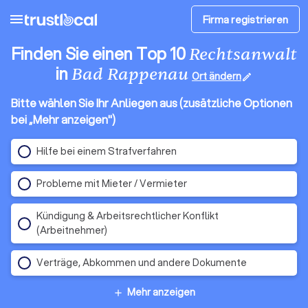
menu
Firma registrieren
Finden Sie einen Top 10
Rechtsanwalt
in
Bad Rappenau
Ort ändern
edit
Bitte wählen Sie Ihr Anliegen aus (zusätzliche Optionen
bei „Mehr anzeigen")
Hilfe bei einem Strafverfahren
Probleme mit Mieter / Vermieter
Kündigung & Arbeitsrechtlicher Konflikt
(Arbeitnehmer)
Verträge, Abkommen und andere Dokumente
Mehr anzeigen
add