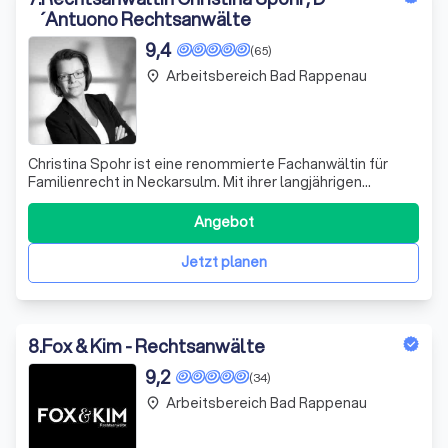
´Antuono Rechtsanwälte
9,4
(65)
Arbeitsbereich Bad Rappenau
place
Christina Spohr ist eine renommierte Fachanwältin für
Familienrecht in Neckarsulm. Mit ihrer langjährigen
Erfahrung und ihrem umfangreichen Fachwissen hat sie
sich einen exzellenten Ruf in der Region erarbeitet. Als
Angebot
Fachanwältin für Familienrecht ist Christina Spohr auf
sämtliche rechtlichen Belang
Jetzt planen
8
.
Fox & Kim - Rechtsanwälte
9,2
(34)
Arbeitsbereich Bad Rappenau
place