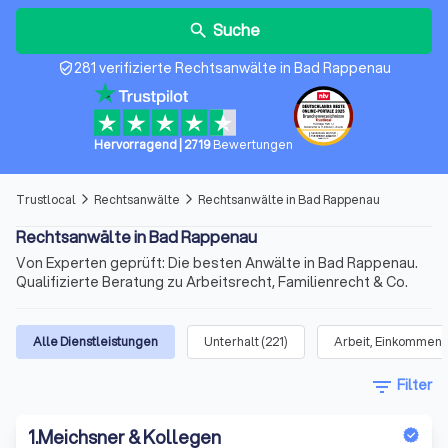
Suche
search
281 verifizierte Rechtsanwälte in Bad Rappenau
verified_user
Hervorragend
|
2719
Bewertungen
Trustlocal
Rechtsanwälte
Rechtsanwälte in Bad Rappenau
arrow_forward_ios
arrow_forward_ios
Rechtsanwälte in Bad Rappenau
Von Experten geprüft: Die besten Anwälte in Bad Rappenau.
Qualifizierte Beratung zu Arbeitsrecht, Familienrecht & Co.
Alle Dienstleistungen
Unterhalt
(
221
)
Arbeit, Einkommen 
filter_list
Filter
1
.
Meichsner & Kollegen