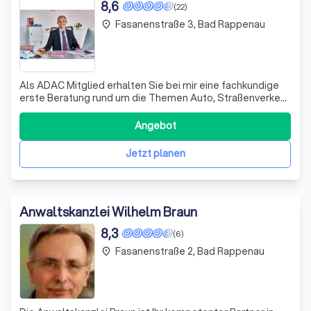
8,6
(22)
Fasanenstraße 3, Bad Rappenau
place
Als ADAC Mitglied erhalten Sie bei mir eine fachkundige
erste Beratung rund um die Themen Auto, Straßenverkehr
und Reise. Die Kosten dieser Beratung sind bereits im
ADAC Mitgliedsbeitrag enthalten. Als unabhängiger und
Angebot
frei praktizierender Rechtsanwalt bin ich auch für den
ADAC tätig. Als ADAC Vert
Jetzt planen
Anwaltskanzlei Wilhelm Braun
8,3
(6)
Fasanenstraße 2, Bad Rappenau
place