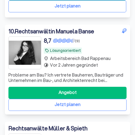
Jetzt planen
10
.
Rechtsanwältin Manuela Banse
8,7
(9)
Lösungsorientiert
local_offer
Arbeitsbereich Bad Rappenau
place
Vor 2 Jahren gegründet
timelapse
Probleme am Bau? Ich vertrete Bauherren, Bauträger und
Unternehmen im Bau-, und Architektenrecht bei
Baumängeln, Bauverzögerungen sowie Gewährleistungs-
und Vergütungsansprüchen
Angebot
Jetzt planen
Rechtsanwälte Müller & Spieth