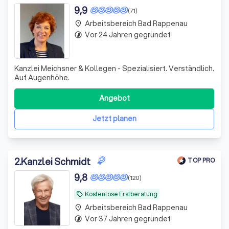
9,9
(71)
Arbeitsbereich Bad Rappenau
place
Vor 24 Jahren gegründet
timelapse
Kanzlei Meichsner & Kollegen - Spezialisiert. Verständlich.
Auf Augenhöhe.
Angebot
Jetzt planen
2
.
Kanzlei Schmidt
TOP PRO
9,8
(120)
Kostenlose Erstberatung
local_offer
Arbeitsbereich Bad Rappenau
place
Vor 37 Jahren gegründet
timelapse