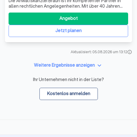
Die Anwaltskanzlei Braun ist Ihr kompetenter Partner in
allen rechtlichen Angelegenheiten. Mit über 40 Jahren
Erfahrung in der Branche, bieten wir Ihnen fundierte
Beratung und Unterstützung in verschiedenen
Angebot
Rechtsgebieten. Unser Fokus liegt auf der Betreuung von
Einzelklienten und mittelständischen
Jetzt planen
Aktualisiert: 05.08.2026 um 13:12
info
keyboard_arrow_down
Weitere Ergebnisse anzeigen
Ihr Unternehmen nicht in der Liste?
Kostenlos anmelden