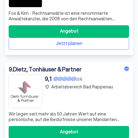
Fox & Kim - Rechtsanwälte ist eine renommierte
Anwaltskanzlei, die 2008 von den Rechtsanwälten
Ferdinand Fox, Hyun-Soo Kim und Stefan P. Ritonga
gegründet wurde. Mit unserer Expertise in verschiedenen
Angebot
Rechtsgebieten wie Arbeitsrecht, Erbrecht, Privatrecht
und Forderungsrecht bieten wir unseren Manda
Jetzt planen
9
.
Dietz, Tonhäuser & Partner
9,1
(23)
Arbeitsbereich Bad Rappenau
place
Wir legen seit mehr als 50 Jahren Wert auf eine
persönliche, auf die Bedürfnisse unserer Mandanten
zugeschnittene Beratung. Sie dürfen auf unsere
kompetente und zuverlässige Zusammenarbeit
Angebot
vertrauen.