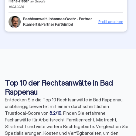
Hans-Peter
vor Google
Gutachten, die die Problematik belegen, vermisst. Die Argumente
10.03.2026
(Prosa) wiederholte sich auch mehrfach in der Klageschrift.
Nachdem in erster Instanz das Landgericht Koblenz die Klage
abgewiesen hat, wurden mir (und meiner
Rechtsanwalt Johannes Goetz - Partner
Profil ansehen
Rechtsschutzversicherung) eine Reihe von Urteilen zugesendet,
Klamert & Partner PartGmbB
in denen die Kläger Recht bekamen. Darauf hin wurde Berufung
eingelegt und das Verfahren wurde am Oberlandesgericht
Koblenz weitergeführt. Die Argumentation seitens des Anwaltes
wurde leider nicht "verbessert", auch in 2. Instanz wurde die
Klage abgewiesen. Aufgrund des Fehlens an
Fakten/Gutachten/Messwerten in der Argumentation kann ich
den RA Frey nicht weiterempfehlen.
Top 10 der Rechtsanwälte in Bad
Rappenau
Entdecken Sie die Top 10 Rechtsanwälte in Bad Rappenau,
unabhängig bewertet mit einem durchschnittlichen
Trustlocal-Score von
8.2/10
. Finden Sie erfahrene
Fachanwälte für Arbeitsrecht, Familienrecht, Mietrecht,
Strafrecht und viele weitere Rechtsgebiete. Vergleichen Sie
Spezialisierungen, Kosten und Verfügbarkeiten, um den