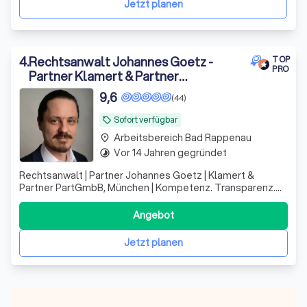
Jetzt planen
4
.
Rechtsanwalt Johannes Goetz -
TOP
PRO
Partner Klamert & Partner
PartGmbB
9,6
(44)
Sofort verfügbar
local_offer
Arbeitsbereich Bad Rappenau
place
Vor 14 Jahren gegründet
timelapse
Rechtsanwalt | Partner Johannes Goetz | Klamert &
Partner PartGmbB, München | Kompetenz. Transparenz.
Vertrauen.
Angebot
Jetzt planen