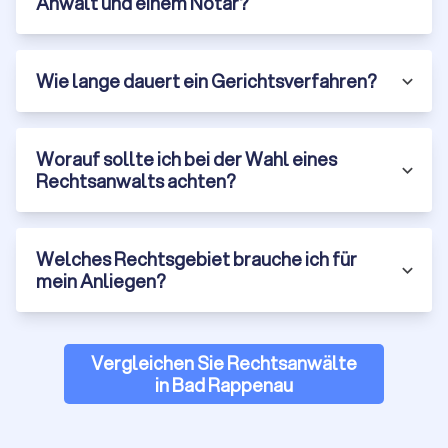
Anwalt und einem Notar?
erkennen
Die Qualifikation ist wichtig, aber nicht alles. Ein guter Anwalt
zeichnet sich durch mehrere Merkmale aus:
Wie lange dauert ein Gerichtsverfahren?
Fachanwaltstitel und Spezialisierung:
Ein Fachanwalt hat
durch Fortbildungen und nachgewiesene Fälle besondere
Expertise in seinem Rechtsgebiet bewiesen. Es gibt 24
Fachanwaltsbezeichnungen in Deutschland, von Arbeitsrecht
Worauf sollte ich bei der Wahl eines
über Erbrecht bis Medizinrecht. Für komplexe Fälle ist ein
Rechtsanwalts achten?
Fachanwalt oft die bessere Wahl.
Erfahrung und Erfolge:
Fragen Sie nach der Erfahrung des
Anwalts mit ähnlichen Fällen. Wie viele Mandate dieser Art
Welches Rechtsgebiet brauche ich für
wurden bereits bearbeitet? Wie waren die Erfolgsquoten?
mein Anliegen?
Seriöse Anwälte können Ihnen Referenzen nennen oder
Erfolge transparent darstellen (natürlich unter Wahrung der
Mandantenvertraulichkeit).
Klare Kommunikation:
Juristische Texte sind oft komplex,
Vergleichen Sie Rechtsanwälte
aber ein guter Anwalt erklärt Ihnen Ihr Anliegen in
in Bad Rappenau
verständlicher Sprache. Er hört zu, beantwortet Fragen
geduldig und hält Sie über den Stand des Verfahrens auf dem
Laufenden.