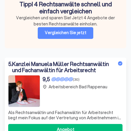
Tipp! 4 Rechtsanwälte schnell und
einfach vergleichen
Vergleichen und sparen Sie! Jetzt 4 Angebote der
besten Rechtsanwälte einholen.
Vergleichen Sie jetzt
5
.
Kanzlei Manuela Müller Rechtsanwältin
und Fachanwältin für Arbeitsrecht
9,5
(30)
Arbeitsbereich Bad Rappenau
place
Als Rechtsanwältin und Fachanwältin für Arbeitsrecht
liegt mein Fokus auf der Vertretung von Arbeitnehmern in
allen Bereichen des Arbeitsrechts. Meine Tätigkeit
umfasst sowohl die beratende, außergerichtliche als auch
Angebot