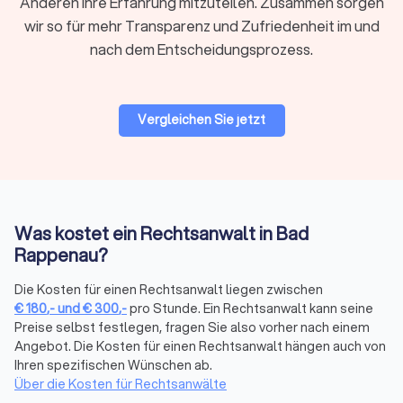
Anderen Ihre Erfahrung mitzuteilen. Zusammen sorgen
wir so für mehr Transparenz und Zufriedenheit im und
Regionale oder überregionale Suche
nach dem Entscheidungsprozess.
Für viele Mandate ist ein Anwalt in Ihrer Nähe praktisch,
insbesondere wenn persönliche Treffen oder
Gerichtstermine vor Ort anstehen. Bei hochspezialisierten
Vergleichen Sie jetzt
Fragen kann auch ein überregionaler Experte sinnvoll sein, da
viel Kommunikation heute digital abläuft.
Bewertungen prüfen
Was kostet ein Rechtsanwalt in Bad
Bei Trustlocal finden Sie alle relevanten Bewertungen
gebündelt an einem Ort. Wir sammeln
Rappenau?
Mandantenbewertungen von verschiedenen Plattformen und
fassen sie in einem übersichtlichen Trustlocal Score
Die Kosten für einen Rechtsanwalt liegen zwischen
€
180
,-
und
€
300
,-
pro Stunde. Ein Rechtsanwalt kann seine
zusammen. So sehen Sie auf einen Blick, wie andere
Preise selbst festlegen, fragen Sie also vorher nach einem
Mandanten die Kommunikation, Erfolgsquote und Betreuung
Angebot. Die Kosten für einen Rechtsanwalt hängen auch von
bewerten, ohne verschiedene Websites durchsuchen zu
Ihren spezifischen Wünschen ab.
müssen.
Über die Kosten für Rechtsanwälte