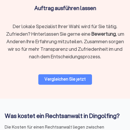
Rechtsgebiet identifizieren
Auftrag ausführen lassen
Definieren Sie klar, welches Rechtsgebiet betroffen ist.
Arbeitsrecht, Familienrecht, Mietrecht, Strafrecht und andere
Bereiche erfordern jeweils spezialisiertes Wissen. Ein
Der lokale Spezialist Ihrer Wahl wird für Sie tätig.
Fachanwalt hat zusätzliche Qualifikationen und
Zufrieden? Hinterlassen Sie gerne eine
Bewertung
, um
nachgewiesene Erfahrung in seinem Gebiet.
Anderen Ihre Erfahrung mitzuteilen. Zusammen sorgen
wir so für mehr Transparenz und Zufriedenheit im und
Regionale oder überregionale Suche
nach dem Entscheidungsprozess.
Für viele Mandate ist ein Anwalt in Ihrer Nähe praktisch,
insbesondere wenn persönliche Treffen oder
Gerichtstermine vor Ort anstehen. Bei hochspezialisierten
Vergleichen Sie jetzt
Fragen kann auch ein überregionaler Experte sinnvoll sein, da
viel Kommunikation heute digital abläuft.
Bewertungen prüfen
Was kostet ein Rechtsanwalt in Dingolfing?
Bei Trustlocal finden Sie alle relevanten Bewertungen
gebündelt an einem Ort. Wir sammeln
Die Kosten für einen Rechtsanwalt liegen zwischen
Mandantenbewertungen von verschiedenen Plattformen und