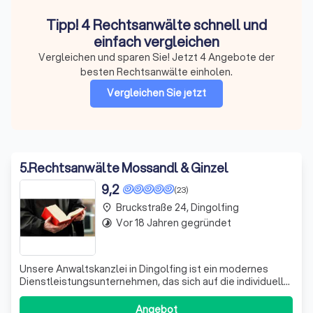
Tipp! 4 Rechtsanwälte schnell und
einfach vergleichen
Vergleichen und sparen Sie! Jetzt 4 Angebote der
besten Rechtsanwälte einholen.
Vergleichen Sie jetzt
5
.
Rechtsanwälte Mossandl & Ginzel
9,2
(23)
Bruckstraße 24, Dingolfing
place
Vor 18 Jahren gegründet
timelapse
Unsere Anwaltskanzlei in Dingolfing ist ein modernes
Dienstleistungsunternehmen, das sich auf die individuelle
und kompetente Rechtsberatung spezialisiert hat. Als
Mandant stehen Sie im Mittelpunkt unserer täglichen
Angebot