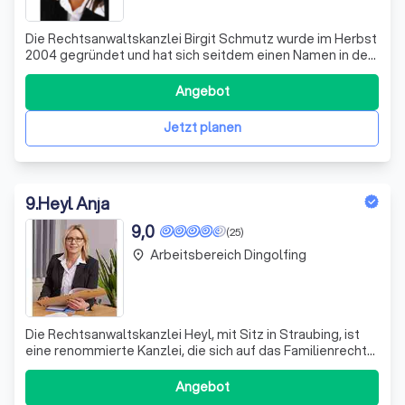
Die Rechtsanwaltskanzlei Birgit Schmutz wurde im Herbst
2004 gegründet und hat sich seitdem einen Namen in der
Branche gemacht. Die Kanzlei befindet sich in einem
Gewerbegebiet und ist mit moderner EDV-Technik
Angebot
ausgestattet, um umfangreiche Recherchen durchführen
zu können. Aktuellste Fachliteratur s
Jetzt planen
9
.
Heyl Anja
9,0
(25)
Arbeitsbereich Dingolfing
place
Die Rechtsanwaltskanzlei Heyl, mit Sitz in Straubing, ist
eine renommierte Kanzlei, die sich auf das Familienrecht
spezialisiert hat. Unter der Leitung von Rechtsanwältin
Anja Heyl, die seit über 25 Jahren im Dienste ihrer
Angebot
Mandanten steht, bietet die Kanzlei eine individuelle