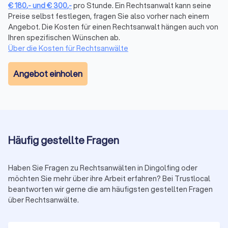
€
180
,-
und
€
300
,-
pro Stunde. Ein Rechtsanwalt kann seine
fassen sie in einem übersichtlichen Trustlocal Score
Preise selbst festlegen, fragen Sie also vorher nach einem
zusammen. So sehen Sie auf einen Blick, wie andere
Angebot. Die Kosten für einen Rechtsanwalt hängen auch von
Mandanten die Kommunikation, Erfolgsquote und Betreuung
Ihren spezifischen Wünschen ab.
bewerten, ohne verschiedene Websites durchsuchen zu
Über die Kosten für Rechtsanwälte
müssen.
Angebot einholen
Erstberatung nutzen
Viele Anwälte bieten eine Erstberatung an, um Ihren Fall zu
besprechen. Diese ist gesetzlich auf maximal 190 € (in 2025)
plus Mehrwertsteuer (insgesamt 226,10 €) begrenzt. Einige
Kanzleien bieten auch kostenlose Kurzgespräche (15-20
Häufig gestellte Fragen
Minuten) an. Nutzen Sie diese Gelegenheit, um die
Kompetenz und das persönliche Auftreten des Anwalts zu
prüfen.
Haben Sie Fragen zu Rechtsanwälten in Dingolfing oder
möchten Sie mehr über ihre Arbeit erfahren? Bei Trustlocal
beantworten wir gerne die am häufigsten gestellten Fragen
Auf Transparenz und Kommunikation achten
über Rechtsanwälte.
Ein guter Anwalt erklärt verständlich, wie er Ihren Fall
einschätzt, welche Erfolgsaussichten bestehen und mit