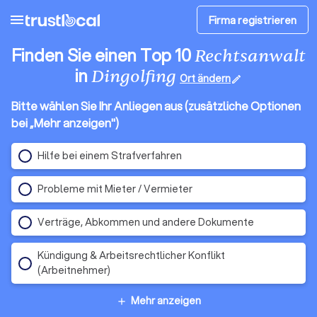
menu
Firma registrieren
Finden Sie einen Top 10
Rechtsanwalt
in
Dingolfing
Ort ändern
edit
Bitte wählen Sie Ihr Anliegen aus (zusätzliche Optionen
bei „Mehr anzeigen")
Hilfe bei einem Strafverfahren
Probleme mit Mieter / Vermieter
Verträge, Abkommen und andere Dokumente
Kündigung & Arbeitsrechtlicher Konflikt
(Arbeitnehmer)
Mehr anzeigen
add