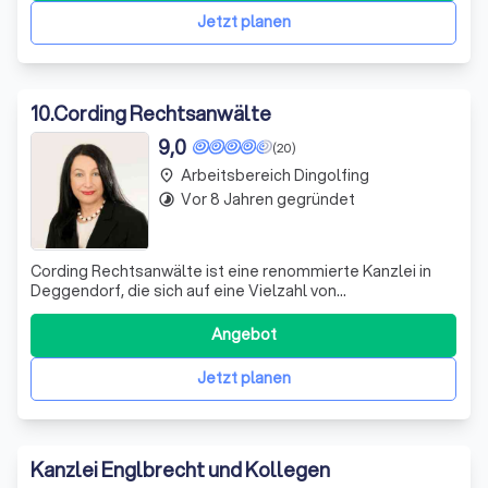
Beratung und ständige B
Jetzt planen
10
.
Cording Rechtsanwälte
9,0
(20)
Arbeitsbereich Dingolfing
place
Vor 8 Jahren gegründet
timelapse
Cording Rechtsanwälte ist eine renommierte Kanzlei in
Deggendorf, die sich auf eine Vielzahl von
Rechtsgebieten spezialisiert hat. Unsere Expertise
umfasst Arbeitsrecht, Bau- und Architektenrecht, Bank-
Angebot
und Kapitalmarktrecht, Erbrecht, Familienrecht,
Gesellschaftsrecht und Handelsrecht, Mietrecht, V
Jetzt planen
Kanzlei Englbrecht und Kollegen