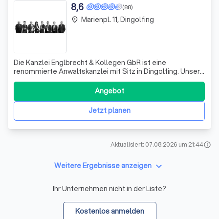
8,6
(88)
Marienpl. 11, Dingolfing
place
Die Kanzlei Englbrecht & Kollegen GbR ist eine
renommierte Anwaltskanzlei mit Sitz in Dingolfing. Unser
Team besteht aus erfahrenen Rechtsanwälten wie
Günter Frammelsberger, Günther Stuber, Oliver Gerstl,
Angebot
Ludwig Marsch, Julia Englbrecht und Peter Kempe. Wir
sind stolz darauf, unseren Mandanten eine
Jetzt planen
Aktualisiert: 07.08.2026 um 21:44
info
keyboard_arrow_down
Weitere Ergebnisse anzeigen
Ihr Unternehmen nicht in der Liste?
Kostenlos anmelden