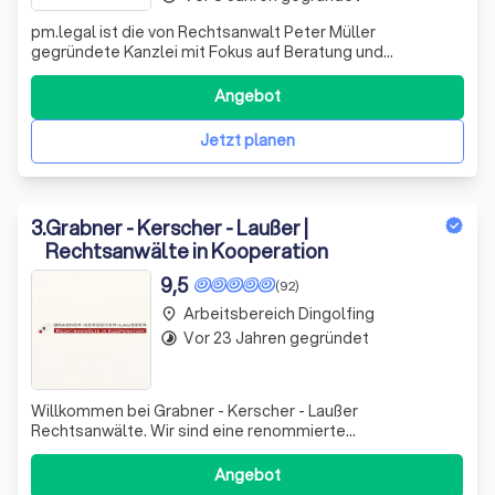
pm.legal ist die von Rechtsanwalt Peter Müller
gegründete Kanzlei mit Fokus auf Beratung und
Vertretung in den Bereichen IP (Intellectual Property) und
IT (Informationstechnologie) im Herzen von München. Die
Angebot
Kernkompetenzen von pm.legal liegen im
Online-/Internetrecht und im Markenrecht, Domainrecht
Jetzt planen
3
.
Grabner - Kerscher - Laußer |
Rechtsanwälte in Kooperation
9,5
(92)
Arbeitsbereich Dingolfing
place
Vor 23 Jahren gegründet
timelapse
Willkommen bei Grabner - Kerscher - Laußer
Rechtsanwälte. Wir sind eine renommierte
Anwaltskanzlei, die sich auf die Bereitstellung
umfassender rechtlicher Beratung und Vertretung in allen
Angebot
Rechtsgebieten spezialisiert hat. Unser Team besteht