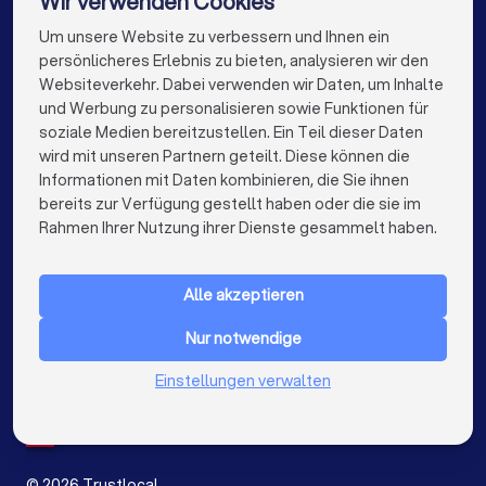
Wir verwenden Cookies
Chronologische Übersicht der Ereignisse
Rechtsanwälte in Pfarrkirchen
Um unsere Website zu verbessern und Ihnen ein
Die besten Rechtsanwälte für Sie
Korrespondenz mit der Gegenseite
persönlicheres Erlebnis zu bieten, analysieren wir den
Rechtsanwälte in Berlin
Rechtsanwälte in Hamburg
Websiteverkehr. Dabei verwenden wir Daten, um Inhalte
Beweismittel (E-Mails, Fotos, Zeugenaussagen)
info@trustlocal.de
und Werbung zu personalisieren sowie Funktionen für
Rechtsanwälte in München
Rechtsanwälte in Köln
Ihre konkreten Fragen und Ziele
soziale Medien bereitzustellen. Ein Teil dieser Daten
wird mit unseren Partnern geteilt. Diese können die
Rechtsanwälte in Frankfurt am Main
Informationen mit Daten kombinieren, die Sie ihnen
Diese Fragen sollten Sie stellen
bereits zur Verfügung gestellt haben oder die sie im
Rechtsanwälte in Stuttgart
keyboard_arrow_down
FÜR PRIVATPERSONEN
Rahmen Ihrer Nutzung ihrer Dienste gesammelt haben.
Rechtsanwälte in Düsseldorf
keyboard_arrow_down
FÜR FIRMEN
✓
Haben Sie Erfahrung mit ähnlichen Fällen?
Rechtsanwälte in Dortmund
Alle akzeptieren
keyboard_arrow_down
ÜBER TRUSTLOCAL
✓
Rechtsanwälte in Essen
Rechtsanwälte in Bremen
Nur notwendige
Wie schätzen Sie meine Erfolgsaussichten ein?
LAND
Niederlande
Einstellungen verwalten
Rechtsanwälte in Nürnberg
✓
Belgien
Welche Strategie empfehlen Sie?
Deutschland
Rechtsanwälte in Dresden
Spanien
✓
Mit welchen Kosten muss ich insgesamt rechnen
Rechtsanwälte in Hannover
(Anwaltskosten, Gerichtskosten, Risiko der
©
2026
Trustlocal