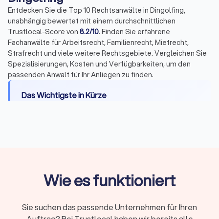
Entdecken Sie die Top 10 Rechtsanwälte in Dingolfing,
unabhängig bewertet mit einem durchschnittlichen
Trustlocal-Score von
8.2/10
. Finden Sie erfahrene
Fachanwälte für Arbeitsrecht, Familienrecht, Mietrecht,
Strafrecht und viele weitere Rechtsgebiete. Vergleichen Sie
Spezialisierungen, Kosten und Verfügbarkeiten, um den
passenden Anwalt für Ihr Anliegen zu finden.
Das Wichtigste in Kürze
Wann Sie einen Anwalt brauchen:
Bei Fristen,
komplexen Fällen, Gerichtsverfahren oder hohen
Risiken
Erstberatung:
Gesetzlich begrenzt auf maximal
226,10 Euro, viele Kanzleien bieten 15-20 Minuten
Wie es funktioniert
kostenlos
Fachanwalt:
24 Spezialisierungen in Deutschland,
nachgewiesene Expertise durch Fortbildungen
Sie suchen das passende Unternehmen für Ihren
Kosten:
RVG-Gebühren, Stundensätze (180-350
Auftrag? Bei Trustlocal haben wir bereits alle