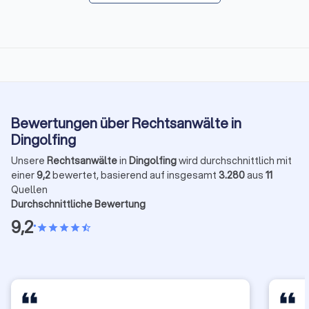
Bewertungen über Rechtsanwälte in
Dingolfing
Unsere
Rechtsanwälte
in
Dingolfing
wird durchschnittlich mit
einer
9,2
bewertet, basierend auf insgesamt
3.280
aus
11
Quellen
Durchschnittliche Bewertung
9,2
•
star
star
star
star
star_half