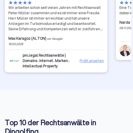
star
star
star
star
star
star
star
sta
Wir arbeiten schon seit vielen Jahren mit Rechtsanwalt
Eine To
Peter Müller zusammen und es ist immer eine Freude.
dabei im
Herr Müller ist immer erreichbar und hat unsere
Narda 
Anliegen im Turbomodus erledigt und beantwortet.
09.11.202
Seine Erfahrung und Kompetenzen setzt er zielführend
ein und hat auch immer die Kosten-Nutzen Seite im
Max Karagoz (ALTON)
vor Google
Blick. Seine Ergebnisse sprechen für ihn. Wir sind
19.03.2026
vollstens zufrieden mit Herrn Müller und können ihn nur
wärmstes empfehlen. Wir freuen uns auf eine weitee
pm.legal Rechtsanwälte |
langjährige Zusammenarbeit. Danke!
Domains . Internet . Marken .
Profil ansehen
Intellectual Property
Top 10 der Rechtsanwälte in
Dingolfing