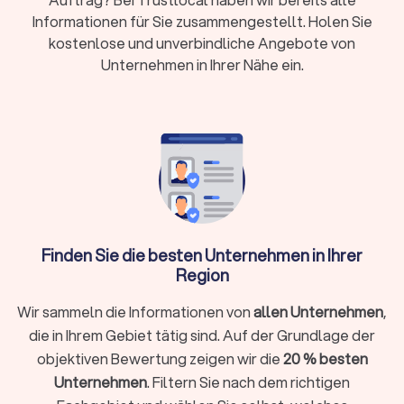
Euro) oder Pauschalpreise je nach Fall
Informationen für Sie zusammengestellt. Holen Sie
kostenlose und unverbindliche Angebote von
Rechtsschutz:
Prüfen Sie Versicherungsschutz
Unternehmen in Ihrer Nähe ein.
oder Prozesskostenhilfe bei geringem
Einkommen
Wann brauche ich überhaupt einen
Rechtsanwalt?
Sie müssen nicht bei jedem rechtlichen Anliegen sofort einen
Anwalt einschalten. Bei kleineren Fragen hilft oftmals die
Finden Sie die besten Unternehmen in Ihrer
Erstberatung bei einer Verbraucherzentrale oder eine
Region
gezielte Online-Recherche. Ein Rechtsanwalt unterstützt Sie
ganz gezielt, wenn:
Wir sammeln die Informationen von
allen Unternehmen
,
Sie kurzfristig eine Frist wahren müssen (zum Beispiel bei
die in Ihrem Gebiet tätig sind. Auf der Grundlage der
einer Kündigungsschutzklage innerhalb von drei Wochen)
objektiven Bewertung zeigen wir die
20 % besten
Ihr Fall rechtlich komplex ist und spezielles Fachwissen
Unternehmen
. Filtern Sie nach dem richtigen
erfordert