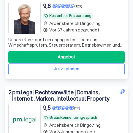
9,8
(120)
Kostenlose Erstberatung
local_offer
Arbeitsbereich Dingolfing
place
Vor 37 Jahren gegründet
timelapse
Unsere Kanzlei ist ein engagiertes Team aus
Wirtschaftsprüfern, Steuerberatern, Betriebswirten und
Fachanwälten. Seit 1995 unterstützen wir unsere
Mandanten erfolgreich in schwierigen Finanzsituationen.
Angebot
Wir sehen uns nicht nur als Ansprechpartner, sondern auch
als Ratgeber und Umsetzer von Lösungen.
Jetzt planen
2
.
pm.legal Rechtsanwälte | Domains .
Internet . Marken . Intellectual Property
9,5
(23)
Gratis Kennenlerngespräch
local_offer
Arbeitsbereich Dingolfing
place
Vor 3 Jahren gegründet
timelapse