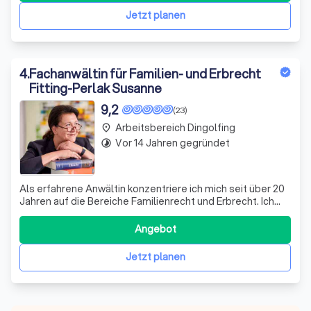
aus erfahrenen Rechtsanwälten, die sich durch ihre
Jetzt planen
Fachkom
4
.
Fachanwältin für Familien- und Erbrecht
Fitting-Perlak Susanne
9,2
(23)
Arbeitsbereich Dingolfing
place
Vor 14 Jahren gegründet
timelapse
Als erfahrene Anwältin konzentriere ich mich seit über 20
Jahren auf die Bereiche Familienrecht und Erbrecht. Ich
verstehe, dass diese Rechtsgebiete oft mit hohen
emotionalen Belastungen verbunden sind, da sie in der
Angebot
Regel Konflikte und rechtliche Auseinandersetzungen mit
den Menschen betreffen, die
Jetzt planen