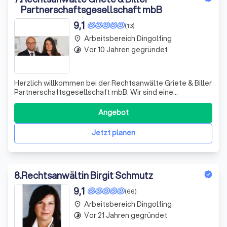
Partnerschaftsgesellschaft mbB
9,1
(13)
Arbeitsbereich Dingolfing
place
Vor 10 Jahren gegründet
timelapse
Herzlich willkommen bei der Rechtsanwälte Griete & Biller
Partnerschaftsgesellschaft mbB. Wir sind eine
überwiegend zivilrechtlich orientierte, modern
ausgestattete Rechtsanwaltskanzlei im Herzen von
Angebot
Landshut. Unsere Qualität zeichnet sich durch langjährige
Erfahrung, Spezialisierung der Anwälte auf
Jetzt planen
8
.
Rechtsanwältin Birgit Schmutz
9,1
(66)
Arbeitsbereich Dingolfing
place
Vor 21 Jahren gegründet
timelapse