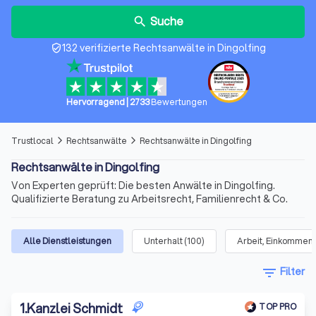
Suche
search
132 verifizierte Rechtsanwälte in Dingolfing
verified_user
Hervorragend
|
2733
Bewertungen
Trustlocal
Rechtsanwälte
Rechtsanwälte in Dingolfing
arrow_forward_ios
arrow_forward_ios
Rechtsanwälte in Dingolfing
Von Experten geprüft: Die besten Anwälte in Dingolfing.
Qualifizierte Beratung zu Arbeitsrecht, Familienrecht & Co.
Alle Dienstleistungen
Unterhalt
(
100
)
Arbeit, Einkommen 
filter_list
Filter
1
.
Kanzlei Schmidt
TOP PRO