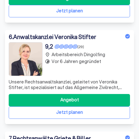
Arbeit. Wir legen großen Wert auf regelmäßige
Fortbildung und Qualitätssicherung, um
Jetzt planen
6
.
Anwaltskanzlei Veronika Stifter
9,2
(29)
Arbeitsbereich Dingolfing
place
Vor 6 Jahren gegründet
timelapse
Unsere Rechtsanwaltskanzlei, geleitet von Veronika
Stifter, ist spezialisiert auf das Allgemeine Zivilrecht,
einschließlich Familienrecht, Erbrecht,
Vertragsgestaltung, Reiserecht und AGB. Wir sind stolz
Angebot
darauf, eine breite Palette von Rechtsdienstleistungen
anzubieten, die auf die individuellen Bed
Jetzt planen
7
.
Rechtsanwälte Griete & Biller