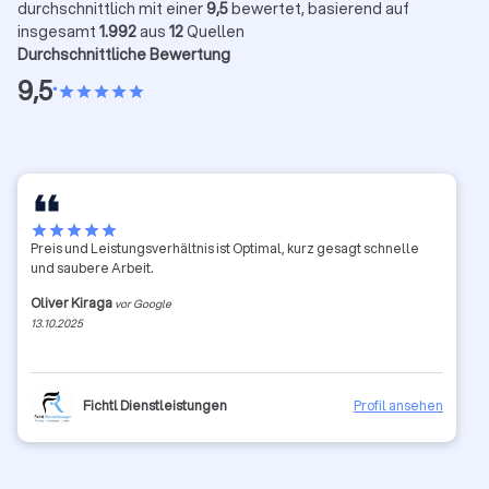
durchschnittlich mit einer
9,5
bewertet, basierend auf
insgesamt
1.992
aus
12
Quellen
Durchschnittliche Bewertung
9,5
•
star
star
star
star
star
star
star
star
star
star
Preis und Leistungsverhältnis ist Optimal, kurz gesagt schnelle
und saubere Arbeit.
Oliver Kiraga
vor Google
13.10.2025
Fichtl Dienstleistungen
Profil ansehen