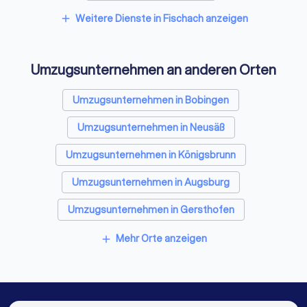
Spezialisten für Dämmung in Fischach
Weitere Dienste in Fischach anzeigen
add
Kammerjäger in Fischach
Umzugsunternehmen an anderen Orten
Sicherheitstechniker in Fischach
Trockenbauer in Fischach
Umzugsunternehmen in Bobingen
Entrümpelungsfirmen in Fischach
Umzugsunternehmen in Neusäß
Sanitärinstallateure in Fischach
Umzugsunternehmen in Königsbrunn
Fliesenleger in Fischach
Fensterbauer in Fischach
Umzugsunternehmen in Augsburg
Bodenleger in Fischach
Umzugsunternehmen in Gersthofen
Umzugsunternehmen in Buchloe
Mehr Orte anzeigen
add
Umzugsunternehmen in Mindelheim
Umzugsunternehmen in Landsberg am Lech