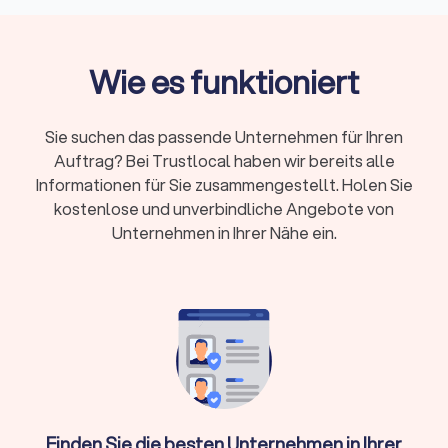
Kosten:
Umzugshelfer 25-40 €/Stunde,
Möbelpacker 30-50 €/Stunde, LKW mit Fahrer
Wie es funktioniert
50-100 €/Stunde
Preismodelle:
Festpreis bei klarem Umfang oder
Stundenlohn bei kleineren, flexiblen Umzügen
Sie suchen das passende Unternehmen für Ihren
Zusatzkosten:
Lange Tragewege, Etagen ohne
Auftrag? Bei Trustlocal haben wir bereits alle
Aufzug, Wochenend- und Feiertagszuschläge,
Informationen für Sie zusammengestellt. Holen Sie
Spezialtransporte
kostenlose und unverbindliche Angebote von
Unternehmen in Ihrer Nähe ein.
Kurzfristige Buchung:
Oft ab 48-72 Stunden
möglich, größere Umzüge benötigen 2-4 Wochen
Vorlauf
Trustlocal hilft: Vergleichen Sie bis zu vier
Angebote, prüfen Sie Bewertungen und buchen
Sie direkt
Finden Sie die besten Unternehmen in Ihrer