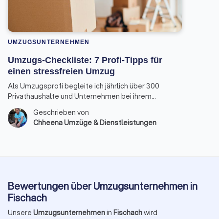
UMZUGSUNTERNEHMEN
Umzugs-Checkliste: 7 Profi-Tipps für
einen stressfreien Umzug
Als Umzugsprofi begleite ich jährlich über 300
Privathaushalte und Unternehmen bei ihrem
Ortswechsel. Die gute Nachricht: Mit der richtigen
Geschrieben von
Umzugsplanung kann der Tag nahezu reibungslos
Chheena Umzüge & Dienstleistungen
und entspannt ablaufen.
Bewertungen über Umzugsunternehmen in
Fischach
Unsere
Umzugsunternehmen
in
Fischach
wird