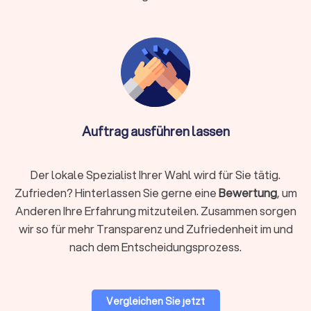
Entsorgung & Reinigung:
besenreine Übergabe der alten
Wohnung
Einlagerung:
kurzfristig oder länger bei Überschneidung
von Terminen
Verpackungsmaterial:
stabile Kartons, Kleiderboxen,
Schutzfolien, Matratzenhüllen
Auftrag ausführen lassen
Info:
Ist Reinigung nicht im Angebot des
Umzugsunternehmens enthalten, kann eine
spezialisierte Reinigungsfirma ebenfalls die
Der lokale Spezialist Ihrer Wahl wird für Sie tätig.
Endreinigung durchführen. Bei engen Terminen,
Zufrieden? Hinterlassen Sie gerne eine
Bewertung
, um
vielen empfindlichen Gegenständen, hohen Etagen,
Anderen Ihre Erfahrung mitzuteilen. Zusammen sorgen
eingeschränkten Parkmöglichkeiten oder
wir so für mehr Transparenz und Zufriedenheit im und
beruflicher Belastung empfiehlt sich ein
nach dem Entscheidungsprozess.
professionelles Rundum-Paket.
Vergleichen Sie jetzt