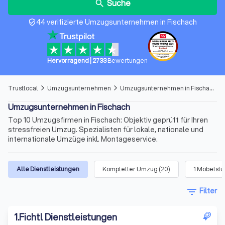
Suche
search
44 verifizierte Umzugsunternehmen in Fischach
verified_user
Hervorragend
|
2733
Bewertungen
Trustlocal
Umzugsunternehmen
Umzugsunternehmen in Fischach
arrow_forward_ios
arrow_forward_ios
Umzugsunternehmen in Fischach
Top 10 Umzugsfirmen in Fischach: Objektiv geprüft für Ihren
stressfreien Umzug. Spezialisten für lokale, nationale und
internationale Umzüge inkl. Montageservice.
Alle Dienstleistungen
Kompletter Umzug
(
20
)
1 Möbelst
filter_list
Filter
1
.
Fichtl Dienstleistungen