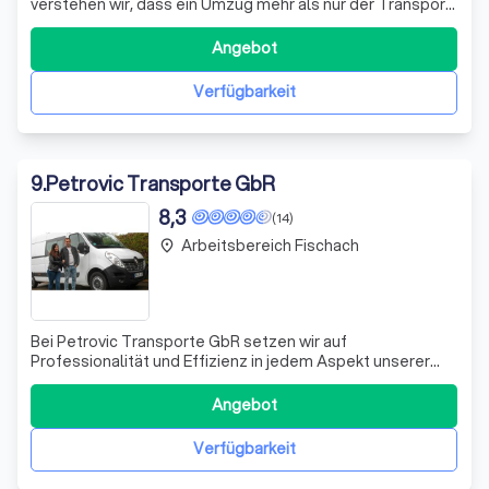
verstehen wir, dass ein Umzug mehr als nur der Transport
von Gegenständen ist. Seit 1989 bieten wir unseren
Kunden einen umfassenden und sorgfältigen
Angebot
Umzugsservice, der sich durch Professionalität und
Zuverlässigkeit auszeichnet. Unser Team aus ge
Verfügbarkeit
9
.
Petrovic Transporte GbR
8,3
(14)
Arbeitsbereich Fischach
place
Bei Petrovic Transporte GbR setzen wir auf
Professionalität und Effizienz in jedem Aspekt unserer
Dienstleistungen. Unser Team engagiert sich dafür, dass
jeder Transport, ob groß oder klein, mit einer persönlichen
Angebot
Note abgewickelt wird. Sicherheit und Zuverlässigkeit
stehen bei uns an oberster Stell
Verfügbarkeit