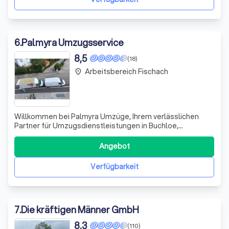
6
.
Palmyra Umzugsservice
8,5
(18)
Arbeitsbereich Fischach
place
Willkommen bei Palmyra Umzüge, Ihrem verlässlichen
Partner für Umzugsdienstleistungen in Buchloe,
Landsberg, Kaufbeuren und der umliegenden Region. Wir
verstehen, dass ein Umzug mehr als nur der Transport von
Angebot
A nach B ist. Deshalb bieten wir Ihnen ein umfassendes
Servicepaket, das Ihre Bedürfnisse i
Verfügbarkeit
7
.
Die kräftigen Männer GmbH
8,3
(110)