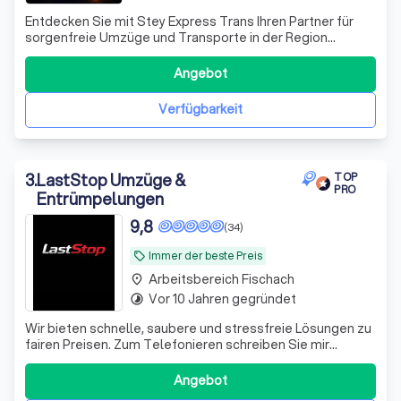
Entdecken Sie mit Stey Express Trans Ihren Partner für
sorgenfreie Umzüge und Transporte in der Region
Augsburg, Langweid-Foret , Wört, Crailsheim und darüber
hinaus. Unser engagiertes Team bringt nicht nur Ihre
Angebot
Möbel von A nach B, sondern kümmert sich mit
Leidenschaft und Präzision um jeden Aspekt
Verfügbarkeit
3
.
LastStop Umzüge &
TOP
PRO
Entrümpelungen
9,8
(34)
Immer der beste Preis
local_offer
Arbeitsbereich Fischach
place
Vor 10 Jahren gegründet
timelapse
Wir bieten schnelle, saubere und stressfreie Lösungen zu
fairen Preisen. Zum Telefonieren schreiben Sie mir
einfach kurz eine Nachricht. Unsere Leistungen auf einen
Blick ✅ ✔ Privatumzüge ✔Entrümpelungen
Angebot
✔Haushaltsauflösungen ✔ Firmen- und Büroumzüge ✔