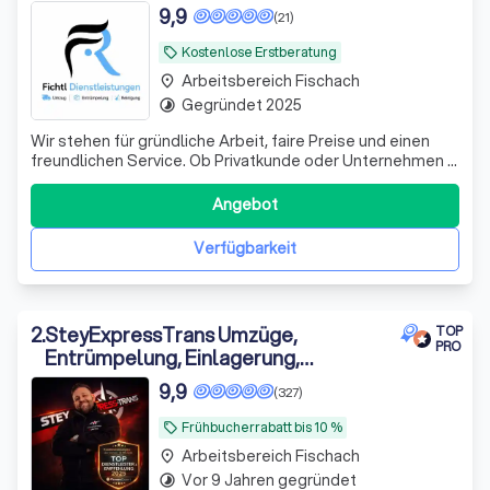
9,9
(21)
Kostenlose Erstberatung
local_offer
Arbeitsbereich Fischach
place
Gegründet 2025
timelapse
Wir stehen für gründliche Arbeit, faire Preise und einen
freundlichen Service. Ob Privatkunde oder Unternehmen –
wir bieten professionelle Reinigungslösungen, die
individuell auf Ihre Wünsche abgestimmt sind\. Unsere
Angebot
Leistungen: - Unterhaltsreinigung - Büroreinigung -
Treppenhausreinigung - Praxis
Verfügbarkeit
2
.
SteyExpressTrans Umzüge,
TOP
PRO
Entrümpelung, Einlagerung,
Möbelmontage
9,9
(327)
Frühbucherrabatt bis 10 %
local_offer
Arbeitsbereich Fischach
place
Vor 9 Jahren gegründet
timelapse