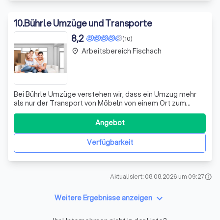
10
.
Bührle Umzüge und Transporte
8,2
(10)
Arbeitsbereich Fischach
place
Bei Bührle Umzüge verstehen wir, dass ein Umzug mehr
als nur der Transport von Möbeln von einem Ort zum
anderen ist. Es geht um den Beginn eines neuen Kapitels
in Ihrem Leben. Deshalb setzen wir uns mit Leidenschaft
Angebot
und Fachkenntnis dafür ein, dass jeder Umzug reibungslos
und stressfrei verläuft. Un
Verfügbarkeit
Aktualisiert: 08.08.2026 um 09:27
info
keyboard_arrow_down
Weitere Ergebnisse anzeigen