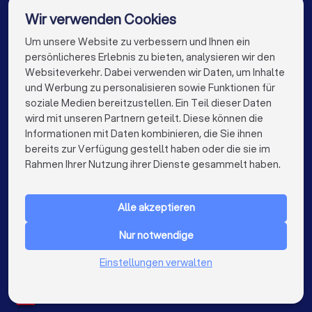
Umzugsunternehmen in Dillingen an der Donau
Wir verwenden Cookies
Umzugsunternehmen in Aichach
Um unsere Website zu verbessern und Ihnen ein
Die besten Umzugsunternehmen für Sie
persönlicheres Erlebnis zu bieten, analysieren wir den
Umzugsunternehmen in Berlin
Websiteverkehr. Dabei verwenden wir Daten, um Inhalte
info@trustlocal.de
und Werbung zu personalisieren sowie Funktionen für
Umzugsunternehmen in Hamburg
soziale Medien bereitzustellen. Ein Teil dieser Daten
wird mit unseren Partnern geteilt. Diese können die
Umzugsunternehmen in München
Informationen mit Daten kombinieren, die Sie ihnen
bereits zur Verfügung gestellt haben oder die sie im
Umzugsunternehmen in Köln
keyboard_arrow_down
FÜR PRIVATPERSONEN
Rahmen Ihrer Nutzung ihrer Dienste gesammelt haben.
Umzugsunternehmen in Frankfurt am Main
keyboard_arrow_down
FÜR FIRMEN
Umzugsunternehmen in Stuttgart
Alle akzeptieren
keyboard_arrow_down
ÜBER TRUSTLOCAL
Umzugsunternehmen in Düsseldorf
Nur notwendige
LAND
Niederlande
Einstellungen verwalten
Umzugsunternehmen in Dortmund
Belgien
Deutschland
Umzugsunternehmen in Essen
Spanien