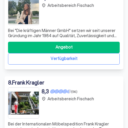
Arbeitsbereich Fischach
place
Bei "Die kräftigen Männer GmbH" setzen wir seit unserer
Gründung im Jahr 1984 auf Qualität, Zuverlässigkeit und
das fachkundige Können unserer Mitarbeiter. Unser Team
besteht aus gut ausgebildeten, festangestellten
Angebot
Fachkräften, die jeden Umzug – ob nah oder fern, privat
oder geschäftlich – mit größt
Verfügbarkeit
8
.
Frank Kragler
8,3
(56)
Arbeitsbereich Fischach
place
Bei der Internationalen Möbelspedition Frank Kragler