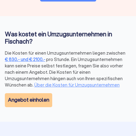
Preise & Modelle in Fischach
Der Preis eines Umzugsdienstes hängt von Volumen, Distanz,
Stockwerk/Aufzug, Serviceumfang und Saison ab. Anbieter
kalkulieren oft mit Festpreis bei klarer Leistung oder
Stundenlohn bei kleinen oder variablen Umzügen.
Was kostet ein Umzugsunternehmen in
Fischach?
Stundenbasierte
Kostenfaktor
Tageswerte
Die Kosten für einen Umzugsunternehmen liegen zwischen
Richtwerte
€
830
,-
und
€
2100
,-
pro Stunde. Ein Umzugsunternehmen
kann seine Preise selbst festlegen, fragen Sie also vorher
Umzugshelfer
25–40 € pro Stunde
200–320 €
nach einem Angebot. Die Kosten für einen
Umzugsunternehmen hängen auch von Ihren spezifischen
Möbelpacker
30–50 € pro Stunde
240–400 €
Wünschen ab.
Über die Kosten für Umzugsunternehmen
LKW mit
Angebot einholen
50–100 € pro Stunde
400–720 €
Fahrer
Weitere Kostenfaktoren