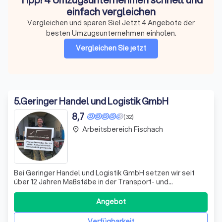
einfach vergleichen
Vergleichen und sparen Sie! Jetzt 4 Angebote der
besten Umzugsunternehmen einholen.
Vergleichen Sie jetzt
5
.
Geringer Handel und Logistik GmbH
8,7
(32)
Arbeitsbereich Fischach
place
Bei Geringer Handel und Logistik GmbH setzen wir seit
über 12 Jahren Maßstäbe in der Transport- und
Logistikbranche. Unser mittelständisches Unternehmen,
gegründet von Rudolf Geringer, hat sich auf den
Angebot
Transport und die Einlagerung von Küchen und Möbeln
spezialisiert, inklusive der Montage aller Möb
Verfügbarkeit