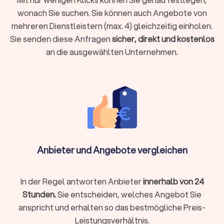
Be- und Entladen:
Das professionelle Tragen und Verstauen
wonach Sie suchen. Sie können auch Angebote von
der Möbel und Umzugskartons in den LKW sowie das
mehreren Dienstleistern (max. 4) gleichzeitig einholen.
Ausladen am Zielort.
Sie senden diese Anfragen
sicher, direkt und kostenlos
Transportsicherung:
Das fachgerechte Sichern der Möbel im
LKW mit Decken, Gurten und Folien, um Schäden während der
an die ausgewählten Unternehmen.
Fahrt zu vermeiden.
Zusatzservices von Transportunternehmen
für Umzüge in Fischach
Viele Umzugsunternehmen in Fischach bieten ergänzende
Leistungen, die Ihren Umzug einfacher und schneller machen:
Anbieter und Angebote vergleichen
Komplettservice:
professionelles Packen, Beschriftung
und Entpacken
Montage:
Betten, Schränke oder Küchen fachgerecht auf-
In der Regel antworten Anbieter
innerhalb von 24
und abbauen
Stunden.
Sie entscheiden, welches Angebot Sie
Halteverbotszonen:
Einholen von Genehmigungen und
anspricht und erhalten so das bestmögliche Preis-
Aufstellen der Schilder
Leistungsverhältnis.