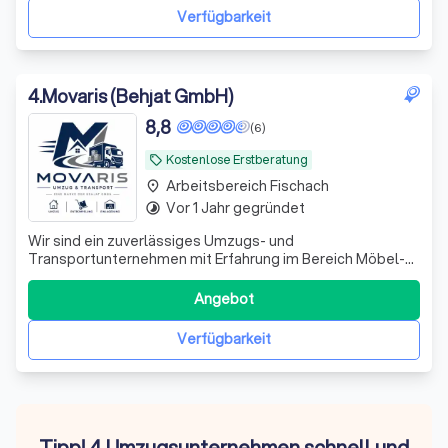
Seniorenumzüge ✔ Nah- und Fernumzüge ✔ Europ
Verfügbarkeit
4
.
Movaris (Behjat GmbH)
8,8
(6)
Kostenlose Erstberatung
local_offer
Arbeitsbereich Fischach
place
Vor 1 Jahr gegründet
timelapse
Wir sind ein zuverlässiges Umzugs- und
Transportunternehmen mit Erfahrung im Bereich Möbel-
und Warentransport. Unser eingespieltes Team arbeitet
sorgfältig, pünktlich und effizient. Flexibilität steht bei uns
Angebot
an erster Stelle – ob kurzfristige Aufträge, kleine
Transporte oder komplette Umzüge. Wir
Verfügbarkeit
Tipp! 4 Umzugsunternehmen schnell und