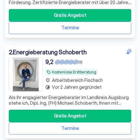
Förderung. Zertifizierte Energieberater mit über 20 Jahren
Erfahrung. Wir machen Ihre Sanierung förderfähig,
effizient und stressfrei.
Gratis Angebot
Termine
2
.
Energieberatung Schoberth
9,2
(8)
Kostenlose Erstberatung
local_offer
Arbeitsbereich Fischach
place
Vor 2 Jahren gegründet
timelapse
Als Ihr engagierter Energieberater im Landkreis Augsburg
stehe ich, Dipl. Ing. (FH) Michael Schoberth, Ihnen mit
umfassender Expertise im Bereich der Energieeffizienz
zur Seite. Mein Ziel ist es, Ihnen dabei zu helfen, die
Gratis Angebot
Energiekosten Ihres Zuhauses signifikant zu reduzieren
und gleichzeitig einen
Termine