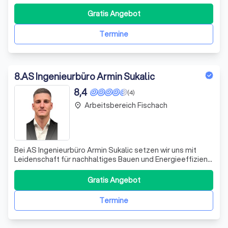
maximieren und nachhaltige Lösungen für Ihr Zuhause
oder Ihr Unternehmen zu bieten. Als erfahrene
Gratis Angebot
Energieeffizienzexpertin für Nichtwohngebäude und
Wohngebäude biete ich umfassende Dienstleistungen, d
Termine
8
.
AS Ingenieurbüro Armin Sukalic
8,4
(4)
Arbeitsbereich Fischach
place
Bei AS Ingenieurbüro Armin Sukalic setzen wir uns mit
Leidenschaft für nachhaltiges Bauen und Energieeffizienz
ein. Unser Gründer, Armin Sukalic, bringt sein
umfassendes Wissen und seine Expertise in
Gratis Angebot
"Energieeffizientes Planen und Bauen" in jedes Projekt ein.
Wir spezialisieren uns darauf, unseren K
Termine