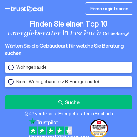
menu
Firma registrieren
Finden Sie einen Top 10
in
Energieberater
Fischach
Ort ändern
edit
Wählen Sie die Gebäudeart für welche Sie Beratung
suchen
Wohngebäude
Nicht-Wohngebäude (z.B. Bürogebäude)
Suche
search
47 verifizierte Energieberater in Fischach
verified_user