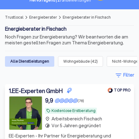
Hervorragend
|
2731
Bewertungen
Trustlocal
Energieberater
Energieberater in Fischach
arrow_forward_ios
arrow_forward_ios
Energieberater in Fischach
Noch Fragen zur Energieberatung? Wir beantworten die am
meisten gestellten Fragen zum Thema Energieberatung.
Alle Dienstleistungen
Wohngebäude
(
42
)
Nicht-Wohngeb
filter_list
Filter
1
.
EE-Experten GmbH
TOP PRO
9,9
(78)
Kostenlose Erstberatung
local_offer
Arbeitsbereich Fischach
place
Vor 5 Jahren gegründet
timelapse
EE-Experten - Ihr Partner für Energieberatung und