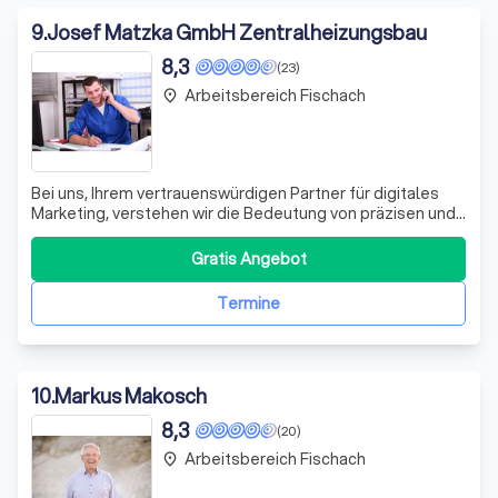
9
.
Josef Matzka GmbH Zentralheizungsbau
8,3
(23)
Arbeitsbereich Fischach
place
Bei uns, Ihrem vertrauenswürdigen Partner für digitales
Marketing, verstehen wir die Bedeutung von präzisen und
effektiven Online-Strategien. Unsere Expertise in der
Nutzung von Statistik- und Marketing-Cookies, wie
Gratis Angebot
Google Analytics, Adobe Analytics und Facebook Pixel,
ermöglicht es uns, tiefgreifen
Termine
10
.
Markus Makosch
8,3
(20)
Arbeitsbereich Fischach
place