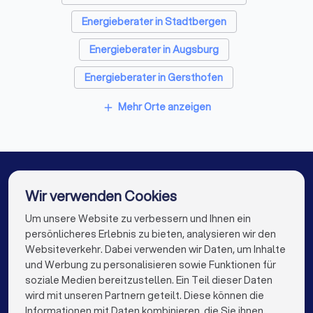
Energieberater in Stadtbergen
Energieberater in Augsburg
Energieberater in Gersthofen
Energieberater in Friedberg (Bayern)
Mehr Orte anzeigen
add
Energieberater in Buchloe
Energieberater in Günzburg
Energieberater in Illertissen
Wir verwenden Cookies
Energieberater in Vöhringen (Bayern)
Um unsere Website zu verbessern und Ihnen ein
Die besten Energieberater für Sie
persönlicheres Erlebnis zu bieten, analysieren wir den
Energieberater in Berlin
Energieberater in Hamburg
Websiteverkehr. Dabei verwenden wir Daten, um Inhalte
info@trustlocal.de
und Werbung zu personalisieren sowie Funktionen für
Energieberater in München
Energieberater in Köln
soziale Medien bereitzustellen. Ein Teil dieser Daten
wird mit unseren Partnern geteilt. Diese können die
Energieberater in Frankfurt am Main
Informationen mit Daten kombinieren, die Sie ihnen