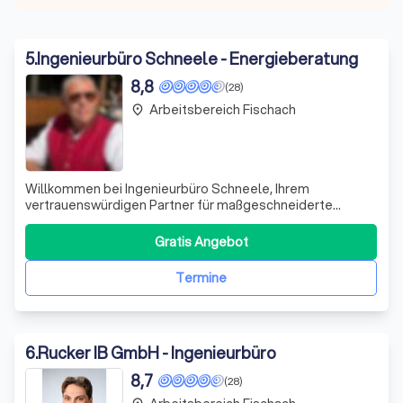
5
.
Ingenieurbüro Schneele - Energieberatung
8,8
(28)
Arbeitsbereich Fischach
place
Willkommen bei Ingenieurbüro Schneele, Ihrem
vertrauenswürdigen Partner für maßgeschneiderte
Ingenieurlösungen und Energieberatung. Wir setzen auf
modernste Technologien und umfassendes Fachwissen,
Gratis Angebot
um Ihre Bauprojekte nachhaltig und erfolgreich zu
gestalten. Unser Team aus erfahrenen Ingenieuren und
Termine
6
.
Rucker IB GmbH - Ingenieurbüro
8,7
(28)