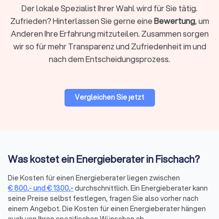
die korrekte Umsetzung der Maßnahmen zu
Der lokale Spezialist Ihrer Wahl wird für Sie tätig.
gewährleisten und die Erreichung der angestrebten
Zufrieden? Hinterlassen Sie gerne eine
Bewertung
, um
Energieeinsparungen zu überprüfen.
Anderen Ihre Erfahrung mitzuteilen. Zusammen sorgen
wir so für mehr Transparenz und Zufriedenheit im und
Wie finde ich einen Energieberater in
nach dem Entscheidungsprozess.
Fischach?
Trustlocal ermöglicht es Ihnen, schnell und unkompliziert
vertrauenswürdige Energieberater in Ihrer Nähe zu finden. Auf
Vergleichen Sie jetzt
unserer Plattform können Sie vier kostenlose und
unverbindliche Angebote von lokalen Energieberatern
erhalten. Vergleichen Sie Preise und Leistungen, um den
passenden Experten für Ihr Projekt auszuwählen.
Was kostet ein Energieberater in Fischach?
Spezialisierte Energieberater für
Die Kosten für einen Energieberater liegen zwischen
verschiedene Bedürfnisse in Fischach
€
800
,-
und
€
1300
,-
durchschnittlich. Ein Energieberater kann
seine Preise selbst festlegen, fragen Sie also vorher nach
einem Angebot. Die Kosten für einen Energieberater hängen
Energieberater für Wohngebäude
auch von Ihren spezifischen Wünschen ab.