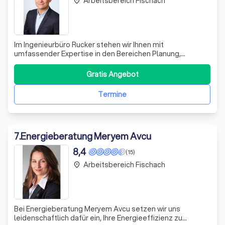
Arbeitsbereich Fischach
place
Im Ingenieurbüro Rucker stehen wir Ihnen mit
umfassender Expertise in den Bereichen Planung,
Baubegleitung und Energieberatung zur Seite. Unser
Team aus qualifizierten Bauingenieuren bietet Ihnen
Gratis Angebot
maßgeschneiderte Lösungen, die sowohl ökologisch als
auch ökonomisch optimiert sind. Wir begleiten Sie v
Termine
7
.
Energieberatung Meryem Avcu
8,4
(15)
Arbeitsbereich Fischach
place
Bei Energieberatung Meryem Avcu setzen wir uns
leidenschaftlich dafür ein, Ihre Energieeffizienz zu