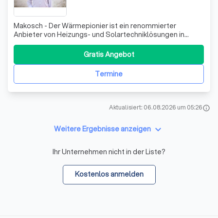
Makosch - Der Wärmepionier ist ein renommierter
Anbieter von Heizungs- und Solartechniklösungen in
Deutschland. Mit unserer Expertise und unserem
Engagement für erneuerbare Energien haben wir uns als
Gratis Angebot
vertrauenswürdiger Partner für Hausbesitzer etabliert, die
nach effizienten und umweltfreundlichen H
Termine
Aktualisiert: 06.08.2026 um 05:26
info
keyboard_arrow_down
Weitere Ergebnisse anzeigen
Ihr Unternehmen nicht in der Liste?
Kostenlos anmelden