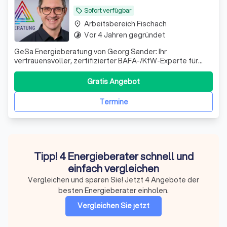
Sofort verfügbar
local_offer
Arbeitsbereich Fischach
place
Vor 4 Jahren gegründet
timelapse
GeSa Energieberatung von Georg Sander: Ihr
vertrauensvoller, zertifizierter BAFA-/KfW-Experte für
nachhaltiges, ökologisch sinnvolles Bauen und Sanieren in
Biberach, Oberschwaben und Baden-Württemberg.
Gratis Angebot
Profitieren Sie von bewährter Kompetenz, unabhängiger
Beratung und maximalen Förderungen – für Ihr
Termine
Tipp! 4 Energieberater schnell und
einfach vergleichen
Vergleichen und sparen Sie! Jetzt 4 Angebote der
besten Energieberater einholen.
Vergleichen Sie jetzt