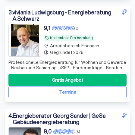
3
.
viviania Ludwigsburg - Energieberatung
A.Schwarz
9,1
(5)
Kostenlose Erstberatung
local_offer
Arbeitsbereich Fischach
place
Gegründet 2026
timelapse
Professionelle Energieberatung für Wohnen und Gewerbe
- Neubau und Sanierung - iSFP - Förderanträge - Beratung
und Konzepterstellung - Wirtschaftlichkeitsbetrachtung -
Baubegleitung
Gratis Angebot
Termine
4
.
Energieberater Georg Sander | GeSa
Gebäudeenergieberatung
9,0
(6)