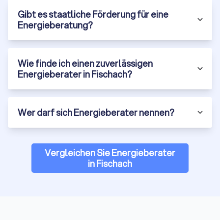
eine objektive und neutrale Beratung anbieten. Dies stellt
Gibt es staatliche Förderung für eine
sicher, dass die empfohlenen Maßnahmen ausschließlich im
Energieberatung?
Interesse des Kunden und der Energieeffizienz stehen.
Wie finde ich einen zuverlässigen
Trustlocal hilft bei Ihrer Energieberatung in
Energieberater in Fischach?
Fischach
Eine effiziente Energieberatung ist entscheidend, um Ihr
Zuhause oder Ihr Unternehmen in Fischach nachhaltig und
Wer darf sich Energieberater nennen?
kostensparend zu gestalten. Von der Analyse Ihres
Energieverbrauchs bis hin zu maßgeschneiderten
Einsparlösungen – die Möglichkeiten sind vielfältig und bieten
für jeden Bedarf die passende Beratung. Trustlocal
Vergleichen Sie Energieberater
unterstützt Sie dabei, die besten Berater zu finden, indem Sie
in Fischach
bis zu vier verschiedene Angebote von lokalen Experten in
Fischach einholen und vergleichen können. So stellen Sie
sicher, dass Sie die beste Beratung für Ihre individuellen
Energiebedürfnisse erhalten.