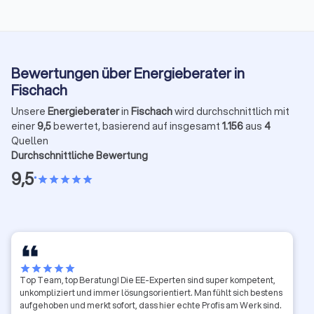
Bewertungen über Energieberater in
Fischach
Unsere
Energieberater
in
Fischach
wird durchschnittlich mit
einer
9,5
bewertet, basierend auf insgesamt
1.156
aus
4
Quellen
Durchschnittliche Bewertung
9,5
•
star
star
star
star
star
star
star
star
star
star
Top Team, top Beratung! Die EE-Experten sind super kompetent,
unkompliziert und immer lösungsorientiert. Man fühlt sich bestens
aufgehoben und merkt sofort, dass hier echte Profis am Werk sind.