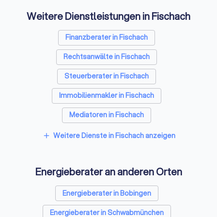
Denn eine unabhängige Beratung
Ingenieure Handwer
Weitere Dienstleistungen in Fischach
macht einfach sicherer – und
zusammen. Seitdem
hilft, die richtigen
stetig gewachsen. 
Entscheidungen zum richtigen
ist dabei immer gle
Finanzberater in Fischach
Zeitpunkt zu treffen.
Die GIH-Energieexp
Rechtsanwälte in Fischach
beraten neutral,
gewerkeübergreife
Steuerberater in Fischach
unabhängig.
Immobilienmakler in Fischach
Mediatoren in Fischach
Weitere Dienste in Fischach anzeigen
add
Energieberater an anderen Orten
Energieberater in Bobingen
Energieberater in Schwabmünchen