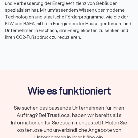
und Verbesserung der Energieeffizienz von Gebäuden
spezialisiert hat. Mit umfassendem Wissen über moderne
Technologien und staatliche Förderprogramme, wie die der
KfW und BAFA, hilft ein Energieberater Hauseigentümern und
Unternehmen in Fischach, ihre Energiekosten zu senken und
ihren CO2-Fußabdruck zu reduzieren.
Warum ist Energieberatung wichtig?
Energieberatung spielt eine entscheidende Rolle bei der
Förderung der Energieeffizienz und Nachhaltigkeit. Durch eine
detaillierte Analyse des Energieverbrauchs eines Gebäudes
können Energieberater Einsparpotenziale identifizieren und
Wie es funktioniert
individuelle Sanierungsfahrpläne erstellen. Dies führt nicht
nur zu einer Reduzierung der Energiekosten, sondern auch zu
einer verbesserten Umweltbilanz.
Sie suchen das passende Unternehmen für Ihren
Auftrag? Bei Trustlocal haben wir bereits alle
Informationen für Sie zusammengestellt. Holen Sie
Kosten und Förderung der Energieberatung in
kostenlose und unverbindliche Angebote von
Fischach
Unternehmen in Ihrer Nähe ein.