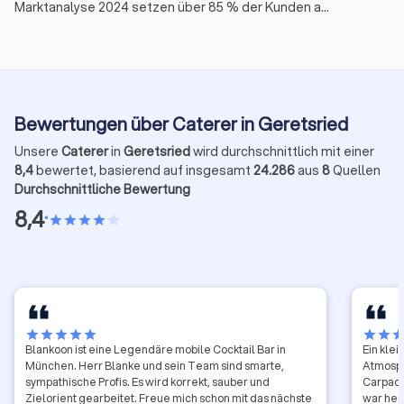
Marktanalyse 2024 setzen über 85 % der Kunden auf
Lieferdienste statt Full-Service. Deutsche und
mediterrane Küche sind besonders gefragt, Buffets
bleiben Favorit. Für kleine und mittlere Unternehmen
wird eine clevere digitale Strategie immer wichtiger,
um Kunden zu erreichen und flexibel zu bleiben.
Bewertungen über Caterer in Geretsried
Unsere
Caterer
in
Geretsried
wird durchschnittlich mit einer
8,4
bewertet, basierend auf insgesamt
24.286
aus
8
Quellen
Durchschnittliche Bewertung
8,4
•
star
star
star
star
star
star
star
star
star
star
star
star
sta
Blankoon ist eine Legendäre mobile Cocktail Bar in
Ein klei
München. Herr Blanke und sein Team sind smarte,
Atmosph
sympathische Profis. Es wird korrekt, sauber und
Carpacc
Zielorient gearbeitet. Freue mich schon mit das nächste
war her