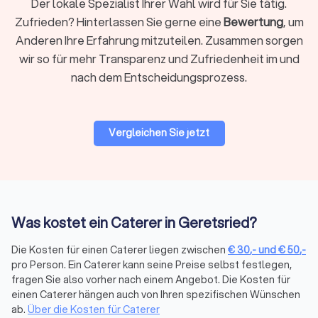
Der lokale Spezialist Ihrer Wahl wird für Sie tätig.
Zufrieden? Hinterlassen Sie gerne eine
Bewertung
, um
Anderen Ihre Erfahrung mitzuteilen. Zusammen sorgen
Frühstück / Brunch
wir so für mehr Transparenz und Zufriedenheit im und
Frühstücks- und Brunch-Catering kombiniert süße und
nach dem Entscheidungsprozess.
herzhafte Speisen für den Vormittag oder frühen Mittag.
Typisch sind frische Brötchen, Croissants, Aufschnitt, Käse,
Rührei, Müsli, Obst, Säfte und Kaffee. Perfekt für
Geschäftsfrühstücke, Familienfeiern am Wochenende oder
Vergleichen Sie jetzt
entspannte Team-Events.
Mittagessen Caterer
Mittagessen-Catering bietet warme und kalte Speisen für die
Was kostet ein Caterer in Geretsried?
Mittagszeit. Oft als Buffet oder in Lunch-Boxen serviert,
umfasst es Hauptgerichte, Beilagen, Salate und Desserts.
Die Kosten für einen Caterer liegen zwischen
€
30
,-
und
€
50
,-
Besonders gefragt für Business-Meetings, Konferenzen,
pro Person. Ein Caterer kann seine Preise selbst festlegen,
Workshops oder regelmäßige Mitarbeiterversorgung.
fragen Sie also vorher nach einem Angebot. Die Kosten für
einen Caterer hängen auch von Ihren spezifischen Wünschen
ab.
Über die Kosten für Caterer
Foodtruck