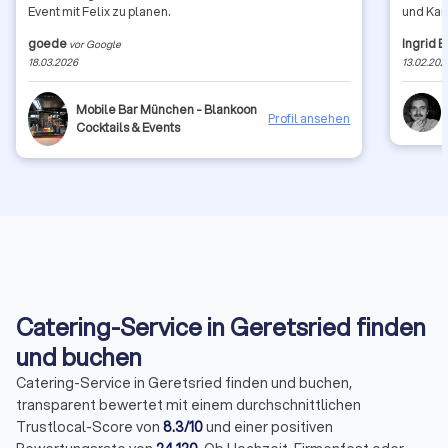
Event mit Felix zu planen.
und Kart
Törtche
goede
Ingrid 
vor Google
Ideal fü
18.03.2026
13.02.202
usw. Ei
Mobile Bar München - Blankoon
Profil ansehen
Cocktails & Events
Catering-Service in Geretsried finden
und buchen
Catering-Service in Geretsried finden und buchen,
transparent bewertet mit einem durchschnittlichen
Trustlocal-Score von
8.3/10
und einer positiven