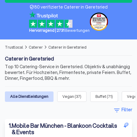
80 verifizierte Caterer in Geretsried
verified_user
Hervorragend
|
2731
Bewertungen
Trustlocal
Caterer
Caterer in Geretsried
arrow_forward_ios
arrow_forward_ios
Caterer in Geretsried
Top 10 Catering-Service in Geretsried. Objektiv & unabhängig
bewertet. Für Hochzeiten, Firmenfeste, private Feiern. Buffet,
Dinner, Fingerfood, BBQ & mehr.
Alle Dienstleistungen
Vegan
(
37
)
Buffet
(
71
)
Veget
filter_list
Filter
1
.
Mobile Bar München - Blankoon Cocktails
& Events