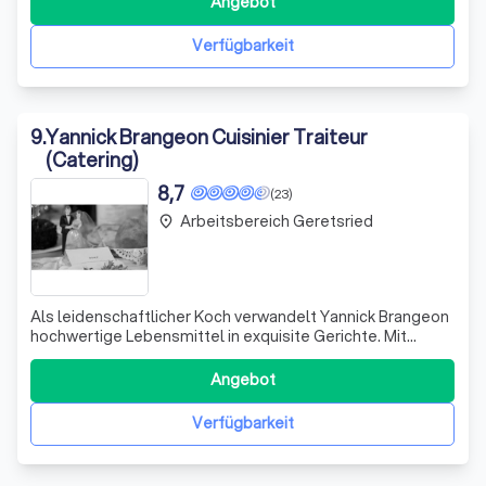
Angebot
erstklassigen Bar direkt zu Ihnen, egal wo Sie feiern. Unser
Stolz und unsere Freude ist
Verfügbarkeit
9
.
Yannick Brangeon Cuisinier Traiteur
(Catering)
8,7
(23)
Arbeitsbereich Geretsried
place
Als leidenschaftlicher Koch verwandelt Yannick Brangeon
hochwertige Lebensmittel in exquisite Gerichte. Mit
Respekt für Mensch und Tier legt er großen Wert auf
verantwortungsvolle Produktverarbeitung. Seine
Angebot
Kochkunst, gepaart mit französischem Temperament und
Passion, vermittelt das typische "Savoir
Verfügbarkeit