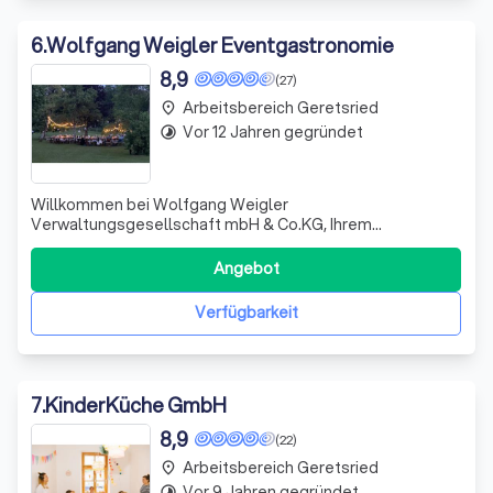
6
.
Wolfgang Weigler Eventgastronomie
8,9
(27)
Arbeitsbereich Geretsried
place
Vor 12 Jahren gegründet
timelapse
Willkommen bei Wolfgang Weigler
Verwaltungsgesellschaft mbH & Co.KG, Ihrem
vertrauenswürdigen Partner für mobiles Catering und
Eventmanagement. Wir sind stolz darauf, uns durch
Angebot
unsere Kreativität, Innovation und erstklassige Küche
auszuzeichnen. Unser mobiler Catering-Anhänger ist mit
Verfügbarkeit
modernster Aus
7
.
KinderKüche GmbH
8,9
(22)
Arbeitsbereich Geretsried
place
Vor 9 Jahren gegründet
timelapse