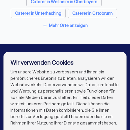
Caterer in Weilheim in Oberbayern
1
Anbieter finden.
Nutzen Sie unsere Filterfunktion,
Caterer in Unterhaching
Caterer in Ottobrunn
um nach Catering-Art (Buffet, Dinner, Fingerfood,
BBQ, etc.), Anlass, Budget und Bewertungen zu
Caterer in Miesbach
Caterer in Neubiberg
Mehr Orte anzeigen
add
filtern. So sehen Sie nur Anbieter, die zu Ihrem
Event passen.
Caterer in Gräfelfing
Caterer in Berlin
Caterer in Hamburg
Caterer in München
2
Anfrage senden.
Geben Sie Datum, Gästezahl,
Veranstaltungsort und Ihre Wünsche an. Sie
Caterer in Köln
Caterer in Frankfurt am Main
Wir verwenden Cookies
können bis zu vier Caterer gleichzeitig
Caterer in Stuttgart
kontaktieren.
Caterer in Düsseldorf
Um unsere Website zu verbessern und Ihnen ein
Die besten Caterer für Sie
persönlicheres Erlebnis zu bieten, analysieren wir den
Caterer in Dortmund
Caterer in Essen
3
Websiteverkehr. Dabei verwenden wir Daten, um Inhalte
Angebote vergleichen.
Sie erhalten kostenfreie
info@trustlocal.de
und Werbung zu personalisieren sowie Funktionen für
Angebote von mehreren Caterern aus
Caterer in Bremen
Caterer in Nürnberg
soziale Medien bereitzustellen. Ein Teil dieser Daten
Geretsried. Vergleichen Sie transparent
wird mit unseren Partnern geteilt. Diese können die
Caterer in Dresden
Caterer in Hannover
Leistungsumfang, Preise, Bewertungen und
Informationen mit Daten kombinieren, die Sie ihnen
Verfügbarkeit.
bereits zur Verfügung gestellt haben oder die sie im
Caterer in Leipzig
Caterer in Duisburg
keyboard_arrow_down
FÜR PRIVATPERSONEN
Rahmen Ihrer Nutzung ihrer Dienste gesammelt haben.
4
Beratungsgespräch vereinbaren.
Klären Sie
Caterer in Bochum
Caterer in Wuppertal