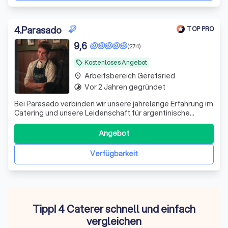
4
.
Parasado
TOP PRO
9,6
(274)
Kostenloses Angebot
local_offer
Arbeitsbereich Geretsried
place
Vor 2 Jahren gegründet
timelapse
Bei Parasado verbinden wir unsere jahrelange Erfahrung im
Catering und unsere Leidenschaft für argentinische
Kulinarik mit regionaler Qualität, um jedes Event zu einem
besonderen Erlebnis zu machen.
Angebot
Verfügbarkeit
Tipp! 4 Caterer schnell und einfach
vergleichen