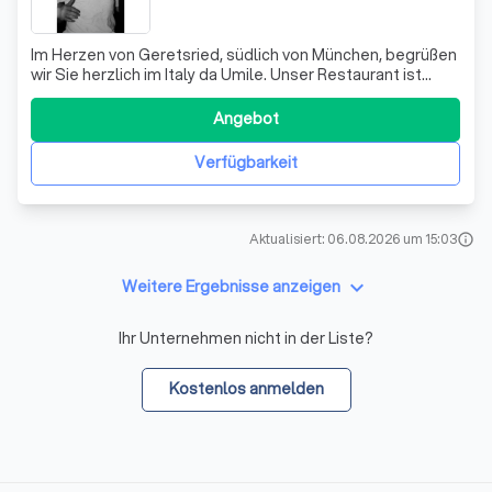
Im Herzen von Geretsried, südlich von München, begrüßen
wir Sie herzlich im Italy da Umile. Unser Restaurant ist
bekannt für seine authentische italienische und
internationale Küche, die von unserem Küchenchef Umile
Angebot
Amodio mit Leidenschaft und Hingabe zubereitet wird. Wir
bieten eine breite Palette
Verfügbarkeit
Aktualisiert: 06.08.2026 um 15:03
info
keyboard_arrow_down
Weitere Ergebnisse anzeigen
Ihr Unternehmen nicht in der Liste?
Kostenlos anmelden