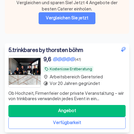
Vergleichen und sparen Sie! Jetzt 4 Angebote der
besten Caterer einholen.
Vergleichen Sie jetzt
5
.
trinkbares by thorsten böhm
9,6
(47)
Kostenlose Erstberatung
local_offer
Arbeitsbereich Geretsried
place
Vor 20 Jahren gegründet
timelapse
Ob Hochzeit, Firmenfeier oder private Veranstaltung – wir
von trinkbares verwandeln jedes Event in ein
unvergessliches Erlebnis. Mit unseren mobilen
Cocktailbars und erstklassigen Barkeepern bringen wir
Angebot
nicht nur Drinks, sondern auch eine Atmosphäre voller
Genuss und Freude direkt zu euch. Unsere Le
Verfügbarkeit