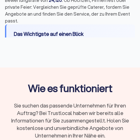
Bewertungsrate von
24,120
. Ob Hochzeit, Firmenfest oder
private Feier: Vergleichen Sie geprüfte Caterer, fordern Sie
Angebote an und finden Sie den Service, der zu Ihrem Event
passt.
Das Wichtigste auf einen Blick
Catering-Optionen in Geretsried:
Buffet, Dinner
mit Tischservice, Fingerfood & Snacks, BBQ,
Frühstück/Brunch, Mittagessen, Foodtrucks,
vegane und vegetarische Angebote, Getränke &
Cocktails
Wie es funktioniert
Preise:
Von 8 Euro pro Person für kalte Platten
bis 150 Euro für gehobene Menüs, Foodtrucks ab
700 Euro pauschal
Sie suchen das passende Unternehmen für Ihren
Zusatzkosten:
Servicepersonal (20-40
Auftrag? Bei Trustlocal haben wir bereits alle
Euro/Stunde), Geschirr, Ausstattung, Anfahrt und
Informationen für Sie zusammengestellt. Holen Sie
Aufbau können extra berechnet werden
kostenlose und unverbindliche Angebote von
Servicemodelle:
Partyservice (nur Essen) oder
Unternehmen in Ihrer Nähe ein.