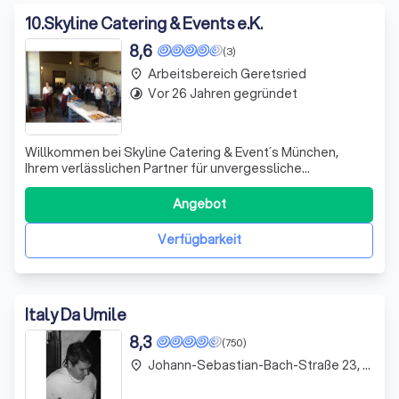
10
.
Skyline Catering & Events e.K.
8,6
(3)
Arbeitsbereich Geretsried
place
Vor 26 Jahren gegründet
timelapse
Willkommen bei Skyline Catering & Event´s München,
Ihrem verlässlichen Partner für unvergessliche
Veranstaltungen. Ob Firmenevent, Messeauftritt oder
private Feier, unser kompetentes und kreatives Team
Angebot
steht Ihnen mit maßgeschneiderten Lösungen zur Seite.
Mit unserem Know-how und Netzwerk richten wi
Verfügbarkeit
Italy Da Umile
8,3
(750)
Johann-Sebastian-Bach-Straße 23, Geretsried
place