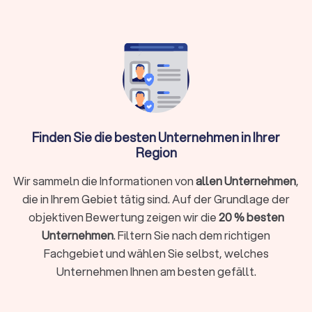
Vollservice (mit Personal, Equipment und
Planung)
Buchungsvorlauf:
Kurzfristige Anfragen ab 48
Stunden möglich, größere Events brauchen 6-12
Wochen Vorbereitung
Trustlocal hilft:
Filtern Sie nach Küche und Anlass,
vergleichen Sie bis zu vier Angebote kostenlos
und buchen Sie direkt
Finden Sie die besten Unternehmen in Ihrer
Region
Wir sammeln die Informationen von
allen Unternehmen
,
Welche Catering-Varianten können Sie
die in Ihrem Gebiet tätig sind. Auf der Grundlage der
buchen?
objektiven Bewertung zeigen wir die
20 % besten
Die Auswahl an verfügbaren Optionen in Geretsried ist groß.
Unternehmen
. Filtern Sie nach dem richtigen
Hier erhalten Sie einen Überblick über zentrale Varianten.
Fachgebiet und wählen Sie selbst, welches
Unternehmen Ihnen am besten gefällt.
Buffet-Service für Ihre Veranstaltung
Ein Buffet zählt zu den beliebtesten Möglichkeiten der