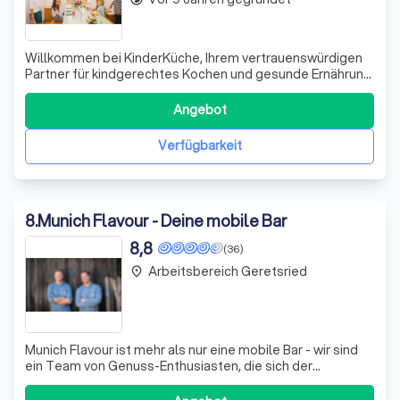
Willkommen bei KinderKüche, Ihrem vertrauenswürdigen
Partner für kindgerechtes Kochen und gesunde Ernährung.
Seit unserer Gründung im Jahr 2004 haben wir uns der
Aufgabe verschrieben, Kindern die Freude am Kochen und
Angebot
gesunden Essen zu vermitteln. Mit Standorten in
München, Hamburg, Nürnberg, Frankfu
Verfügbarkeit
8
.
Munich Flavour - Deine mobile Bar
8,8
(36)
Arbeitsbereich Geretsried
place
Munich Flavour ist mehr als nur eine mobile Bar - wir sind
ein Team von Genuss-Enthusiasten, die sich der
Bereicherung Ihrer Veranstaltungen verschrieben haben.
Unser nachhaltiges Konzept bringt den Luxus einer