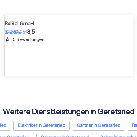
RaiSol GmbH
8,5
grade
5
Bewertungen
Weitere Dienstleistungen in Geretsried
ied
Elektriker in Geretsried
Gärtner in Geretsried
Ra