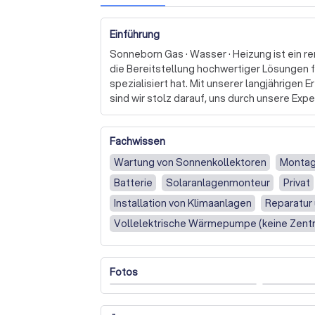
Einführung
Sonneborn Gas · Wasser · Heizung ist ein ren
die Bereitstellung hochwertiger Lösungen f
spezialisiert hat. Mit unserer langjährigen
sind wir stolz darauf, uns durch unsere Expe
Unser Team von qualifizierten Fachleuten is
Fachwissen
bieten, die auf Ihre spezifischen Bedürfnis
Qualität und Kundenzufriedenheit und setze
Wartung von Sonnenkollektoren
Montag
zufrieden sind. 

Batterie
Solaranlagenmonteur
Privat
Wir sind stolz darauf, modernste Technolog
Installation von Klimaanlagen
Reparatur
sicherzustellen, dass wir die Erwartungen u
Vollelektrische Wärmepumpe (keine Zentr
übertreffen. Unser Ziel ist es, Ihnen einen 
Hybrid-Wärmepumpe (z.B. Zentralheizung)
Ihre Anforderungen erfüllt und übertrifft.

Gewerblich
Balkonkraftwerk
Neue Sani
Fotos
Wir bei Sonneborn verstehen, dass jede Situat
Badezimmer renovieren
Reparatur (z.B.
spezifischen Bedürfnisse anzupassen. Unse
Kundenzufriedenheit macht uns zu Ihrer best
Neues Badezimmer errichten