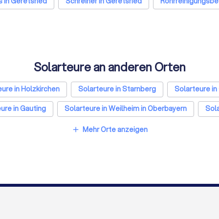
 in Geretsried
Schreiner in Geretsried
Rohrreinigungsbet
Solarteure an anderen Orten
ure in Holzkirchen
Solarteure in Starnberg
Solarteure in
ure in Gauting
Solarteure in Weilheim in Oberbayern
Sola
Solarteure in München
Solarteure in Köln
Solarteure 
Mehr Orte anzeigen
add
rtmund
Solarteure in Essen
Solarteure in Bremen
Sol
teure in Duisburg
Solarteure in Bochum
Solarteure in Wu
Solarteure in Münster
FÜR FIRMEN
ÜBER TRUST