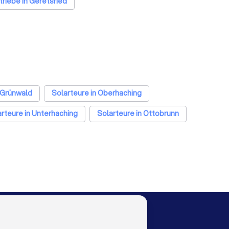
riebe in Geretsried
 Grünwald
Solarteure in Oberhaching
rteure in Unterhaching
Solarteure in Ottobrunn
in Frankfurt am Main
Solarteure in Stuttgart
arteure in Nürnberg
Solarteure in Dresden
ppertal
Solarteure in Bielefeld
Solarteure in Bonn
LOCAL
LAND