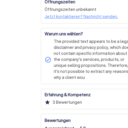
Sanitärbedürfnisse.

Öffnungszeiten
Nur Installation einer Solaranlage, Strom
Öffnungszeiten unbekannt
Nur Installation
Wir laden Sie ein, die Qualität und Professi
Jetzt kontaktieren? Nachricht senden.
Kontaktieren Sie uns noch heute, um ein ko
darauf, Ihnen zu dienen.
Warum uns wählen?
The provided text appears to be a leg
disclaimer and privacy policy, which do
not contain specific information about
check_circle
the company's services, products, or
unique selling propositions. Therefore
it's not possible to extract any reason
why a client wou
Erfahrung & Kompetenz
star
3
Bewertungen
Bewertungen