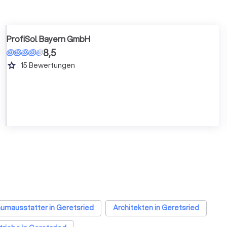
ProfiSol Bayern GmbH
8,5
grade
15
Bewertungen
umausstatter in Geretsried
Architekten in Geretsried