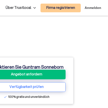
Firma registrieren
Über Trustlocal
Anmelden
ktieren Sie Guntram Sonneborn
Angebot anfordern
Verfügbarkeit prüfen
100% gratis und unverbindlich
check