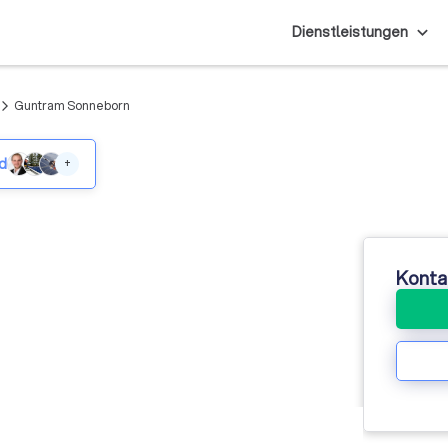
Dienstleistungen
Guntram Sonneborn
rrow_forward_ios
ed
+
Konta