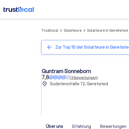
Trustlocal
Solarteure
Solarteure in Geretsried
arrow_forward_ios
arrow_forward_ios
a
arrow_back
Zur Top 10 der Solarteure in Geretsri
Guntram Sonneborn
7,8
(
3
Bewertungen
)
place
Sudetenstraße 72, Geretsried
Über uns
Erfahrung
Bewertungen