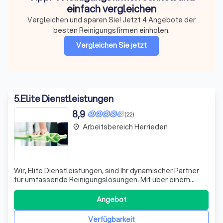
einfach vergleichen
Vergleichen und sparen Sie! Jetzt 4 Angebote der
besten Reinigungsfirmen einholen.
Vergleichen Sie jetzt
5
.
Elite Dienstleistungen
8,9
(22)
Arbeitsbereich Herrieden
place
Wir, Elite Dienstleistungen, sind Ihr dynamischer Partner
für umfassende Reinigungslösungen. Mit über einem
Jahrzehnt Erfahrung und einer ISO 9001 Zertifizierung
garantieren wir Ihnen höchste Standards in Sauberkeit und
Angebot
Hygiene. Unser Ansatz ist es, nicht nur gründlich zu
reinigen, sondern auch die
Verfügbarkeit