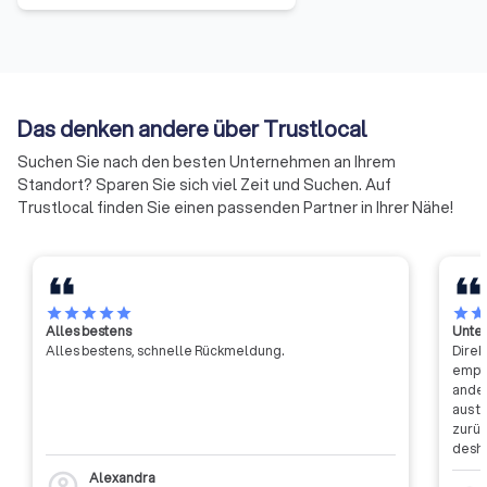
Die Mitglieder haben sich darauf
verständigt, ihre Ressourcen zu
bündeln und neue Formen der
Zusammenarbeit zu erproben.
Auf diese Weise soll die Arbeit
Das denken andere über Trustlocal
der Handwerkskammern
effizienter und effektiver
Suchen Sie nach den besten Unternehmen an Ihrem
werden.
Standort? Sparen Sie sich viel Zeit und Suchen. Auf
Trustlocal finden Sie einen passenden Partner in Ihrer Nähe!
star
star
star
star
star
star
sta
Alles bestens
Unter
Alles bestens, schnelle Rückmeldung.
Direk
empfa
ander
aus t
zurüc
desha
dass 
Alexandra
account_circle