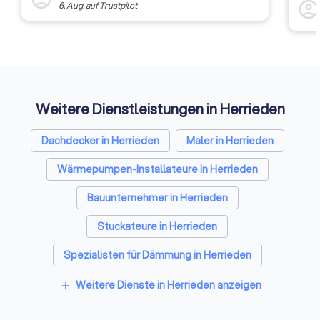
auszu
account_circl
6. Aug.
auf
Trustpilot
weite
Rückm
entsc
Etwas
Auffi
Weitere Dienstleistungen in Herrieden
Dachdecker in Herrieden
Maler in Herrieden
Wärmepumpen-Installateure in Herrieden
Bauunternehmer in Herrieden
Stuckateure in Herrieden
Spezialisten für Dämmung in Herrieden
Umzugsunternehmen in Herrieden
Weitere Dienste in Herrieden anzeigen
add
Kammerjäger in Herrieden