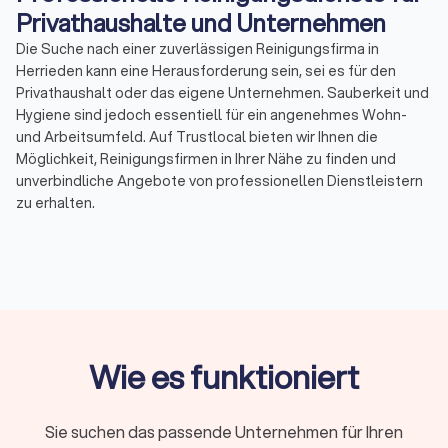
Privathaushalte und Unternehmen
Die Suche nach einer zuverlässigen Reinigungsfirma in
Herrieden kann eine Herausforderung sein, sei es für den
Privathaushalt oder das eigene Unternehmen. Sauberkeit und
Hygiene sind jedoch essentiell für ein angenehmes Wohn-
und Arbeitsumfeld. Auf Trustlocal bieten wir Ihnen die
Möglichkeit, Reinigungsfirmen in Ihrer Nähe zu finden und
unverbindliche Angebote von professionellen Dienstleistern
zu erhalten.
Warum eine Reinigungsfirma engagieren?
Die Gründe, eine Reinigungsfirma zu engagieren, können
vielfältig sein. Professionelle Reinigungsdienste
gewährleisten nicht nur Sauberkeit, sondern auch Effizienz
und Zeitersparnis. Hier sind einige Vorteile der
Wie es funktioniert
Zusammenarbeit mit einer Reinigungsfirma in Herrieden:
Fachkenntnisse und Erfahrung: Reinigungsfachleute
verfügen über das nötige Know-how und langjährige
Sie suchen das passende Unternehmen für Ihren