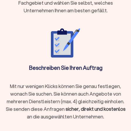
Herrieden
Fachgebiet und wählen Sie selbst, welches
Unternehmen Ihnen am besten gefällt.
Gebäudereinigung:
Gebäudereinigungsdienste in Herrieden umfassen die
Reinigung von Bürogebäuden, Einkaufszentren, Schulen und
anderen gewerblichen Einrichtungen. Die professionelle
Reinigung sorgt für eine angenehme Arbeitsumgebung und
hinterlässt einen positiven Eindruck bei Mitarbeitern und
Kunden.
Beschreiben Sie Ihren Auftrag
Haushaltsreinigung:
Mit nur wenigen Klicks können Sie genau festlegen,
Für Privathaushalte bieten Reinigungsfirmen umfassende
wonach Sie suchen. Sie können auch Angebote von
Haushaltsreinigungsdienste an. Das Spektrum reicht von der
mehreren Dienstleistern (max. 4) gleichzeitig einholen.
regelmäßigen Reinigung über die Frühjahrsputzaktion bis zur
Unterstützung bei speziellen Anlässen.
Sie senden diese Anfragen
sicher, direkt und kostenlos
an die ausgewählten Unternehmen.
Baureinigung: