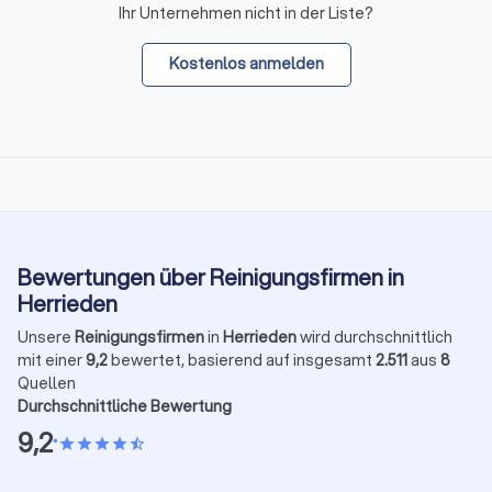
Ihr Unternehmen nicht in der Liste?
Kostenlos anmelden
Bewertungen über Reinigungsfirmen in
Herrieden
Unsere
Reinigungsfirmen
in
Herrieden
wird durchschnittlich
mit einer
9,2
bewertet, basierend auf insgesamt
2.511
aus
8
Quellen
Durchschnittliche Bewertung
9,2
•
star
star
star
star
star_half