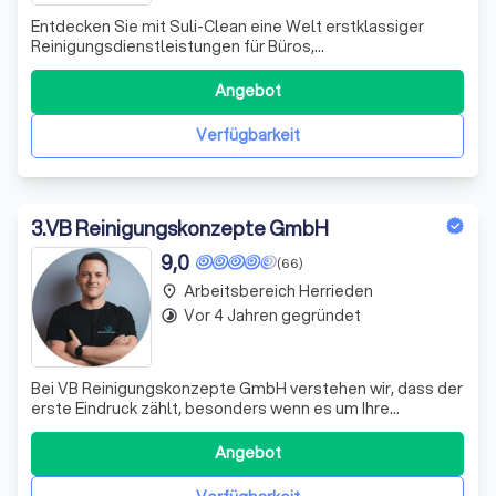
Entdecken Sie mit Suli-Clean eine Welt erstklassiger
Reinigungsdienstleistungen für Büros,
Gewerbeimmobilien und Glasflächen in Fürth, Nürnberg
und Erlangen. Wir verstehen die Bedeutung einer
Angebot
makellosen Arbeitsumgebung und setzen uns mit
Leidenschaft dafür ein, maßgeschneiderte
Verfügbarkeit
Reinigungslösungen an
3
.
VB Reinigungskonzepte GmbH
9,0
(66)
Arbeitsbereich Herrieden
place
Vor 4 Jahren gegründet
timelapse
Bei VB Reinigungskonzepte GmbH verstehen wir, dass der
erste Eindruck zählt, besonders wenn es um Ihre
Kanzleiräume geht. Wir bieten erstklassige Reinigungs-
und Pflegedienstleistungen, die speziell darauf
Angebot
ausgerichtet sind, Ihre Büroflächen nicht nur makellos
sauber, sondern auch einladend und repr