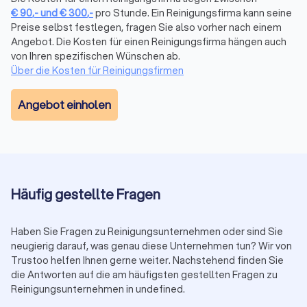
€
90
,-
und
€
300
,-
pro Stunde. Ein Reinigungsfirma kann seine
anzufordern. Durch die Einholung mehrerer Angebote
Preise selbst festlegen, fragen Sie also vorher nach einem
erhalten Sie transparente Informationen über die Kosten und
Angebot. Die Kosten für einen Reinigungsfirma hängen auch
können den Reinigungsdienst auswählen, der Ihren
von Ihren spezifischen Wünschen ab.
Bedürfnissen und Ihrem Budget am besten entspricht.
Über die Kosten für Reinigungsfirmen
Angebot einholen
Was bietet eine Reinigungsfirma an?
Reinigungsfirmen bieten eine breite Palette von
Dienstleistungen an, die je nach Bedarf individuell angepasst
werden können. Zu den häufig angebotenen Services in
Herrieden gehören die Gebäudereinigung,
Haushaltsreinigung, Büroreinigung, Baureinigung,
Häufig gestellte Fragen
Fensterreinigung und Spezialreinigungen. Professionelle
Reinigungsdienste können sowohl für private Haushalte als
auch für Unternehmen maßgeschneiderte Lösungen
Haben Sie Fragen zu Reinigungsunternehmen oder sind Sie
anbieten.
neugierig darauf, was genau diese Unternehmen tun? Wir von
Trustoo helfen Ihnen gerne weiter. Nachstehend finden Sie
die Antworten auf die am häufigsten gestellten Fragen zu
Wie viele Quadratmeter schafft eine
Reinigungsunternehmen in undefined.
Reinigungskraft in der Stunde?