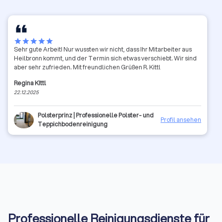
star
star
star
star
star
Sehr gute Arbeit! Nur wussten wir nicht, dass Ihr Mitarbeiter aus
Heilbronn kommt, und der Termin sich etwas verschiebt. Wir sind
aber sehr zufrieden. Mit freundlichen Grüßen R. Kittl
Regina KIttl
22.12.2025
Polsterprinz | Professionelle Polster- und
Profil ansehen
Teppichbodenreinigung
Professionelle Reinigungsdienste für