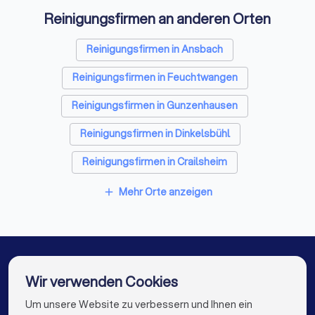
Reinigungsfirmen an anderen Orten
Sicherheitstechniker in Herrieden
Trockenbauer in Herrieden
Reinigungsfirmen in Ansbach
Sanitärinstallateure in Herrieden
Reinigungsfirmen in Feuchtwangen
Fliesenleger in Herrieden
Reinigungsfirmen in Gunzenhausen
Fensterbauer in Herrieden
Bodenleger in Herrieden
Reinigungsfirmen in Dinkelsbühl
Reinigungsfirmen in Crailsheim
Reinigungsfirmen in Langenzenn
Mehr Orte anzeigen
add
Reinigungsfirmen in Oberasbach
Reinigungsfirmen in Schwabach
Reinigungsfirmen in Zirndorf
Wir verwenden Cookies
Reinigungsfirmen in Ellwangen (Jagst)
Um unsere Website zu verbessern und Ihnen ein
Die besten Reinigungsfirmen für Sie