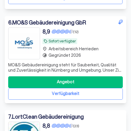
6
.
MO&S Gebäudereinigung GbR
8,9
(12)
Sofort verfügbar
local_offer
Arbeitsbereich Herrieden
place
Gegründet 2026
timelapse
MO&S Gebäudereinigung steht für Sauberkeit, Qualität
und Zuverlässigkeit in Nürnberg und Umgebung. Unser Ziel
ist es, unseren Kunden stets ein sauberes, gepflegtes
und angenehmes Umfeld zu bieten – egal ob im privaten
Angebot
oder gewerblichen Bereich. Wir bieten maßgeschneiderte
Reinigungslösungen für Unt
Verfügbarkeit
7
.
LortClean Gebäudereinigung
8,8
(23)