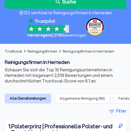
Suche
search
123 verifizierte Reinigungsfirmen in Herrieden
verified_user
Hervorragend
|
2733
Bewertungen
Trustlocal
Reinigungsfirmen
Reinigungsfirmen in Herrieden
arrow_forward_ios
arrow_forward_ios
Reinigungsfirmen in Herrieden
Schauen Sie sich die Top 10 Reinigungsunternehmen in
Herrieden mit insgesamt 2,519 Bewertungen und einem
durchschnittlichen Trustlocal-Score von 8.1 an.
Alle Dienstleistungen
Allgemeine Reinigung
(
84
)
Fenste
filter_list
Filter
1
.
Polsterprinz | Professionelle Polster- und