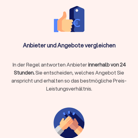
Bauprojekte hinterlassen oft eine Menge Staub und Schmutz.
Reinigungsfirmen, die sich auf Baureinigung spezialisiert
haben, kümmern sich um die gründliche Reinigung von
Baustellen, um einen reibungslosen Übergang zum fertigen
Projekt zu gewährleisten.
Anbieter und Angebote vergleichen
Reinigungsservice für Privathaushalte:
Dieser Service richtet sich speziell an Privatpersonen, die
In der Regel antworten Anbieter
innerhalb von 24
eine zuverlässige Reinigungskraft für ihren Haushalt suchen.
Stunden.
Sie entscheiden, welches Angebot Sie
Regelmäßige Reinigungstermine können individuell vereinbart
werden.
anspricht und erhalten so das bestmögliche Preis-
Leistungsverhältnis.
Wie funktioniert Trustlocal für
Reinigungsfirmen?
Trustlocal bietet Ihnen die Möglichkeit, kostenlos und
unverbindlich Angebote von Reinigungsfirmen in Herrieden zu
erhalten. Geben Sie Ihre Anforderungen an, stellen Sie bis zu
vier Anfragen und erhalten Sie in kürzester Zeit eine Antwort