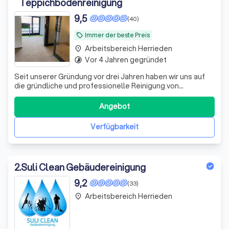
Teppichbodenreinigung
9,5
(40)
Immer der beste Preis
local_offer
Arbeitsbereich Herrieden
place
Vor 4 Jahren gegründet
timelapse
Seit unserer Gründung vor drei Jahren haben wir uns auf
die gründliche und professionelle Reinigung von
Polstermöbeln und Teppichböden spezialisiert. Unser
Unternehmen mit Sitz in Baden-Württemberg, arbeitet
Angebot
deutschlandweit und ist verlässlicher Partner für
Stadtverwaltungen, Gemeinden, gewerbliche
Verfügbarkeit
2
.
Suli Clean Gebäudereinigung
9,2
(33)
Arbeitsbereich Herrieden
place