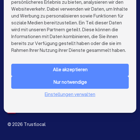
persönlicheres Erlebnis zu bieten, analysieren wir den
Reinigungsfirmen in Berlin
Websiteverkehr. Dabei verwenden wir Daten, um Inhalte
info@trustlocal.de
und Werbung zu personalisieren sowie Funktionen für
Reinigungsfirmen in Hamburg
soziale Medien bereitzustellen. Ein Teil dieser Daten
wird mit unseren Partnern geteilt. Diese können die
Reinigungsfirmen in München
Informationen mit Daten kombinieren, die Sie ihnen
bereits zur Verfügung gestellt haben oder die sie im
Reinigungsfirmen in Köln
keyboard_arrow_down
FÜR PRIVATPERSONEN
Rahmen Ihrer Nutzung ihrer Dienste gesammelt haben.
Reinigungsfirmen in Frankfurt am Main
keyboard_arrow_down
FÜR FIRMEN
Reinigungsfirmen in Stuttgart
Alle akzeptieren
keyboard_arrow_down
ÜBER TRUSTLOCAL
Reinigungsfirmen in Düsseldorf
Nur notwendige
LAND
Niederlande
Einstellungen verwalten
Reinigungsfirmen in Dortmund
Belgien
Deutschland
Reinigungsfirmen in Essen
Spanien
Reinigungsfirmen in Bremen
©
2026
Trustlocal
Reinigungsfirmen in Nürnberg