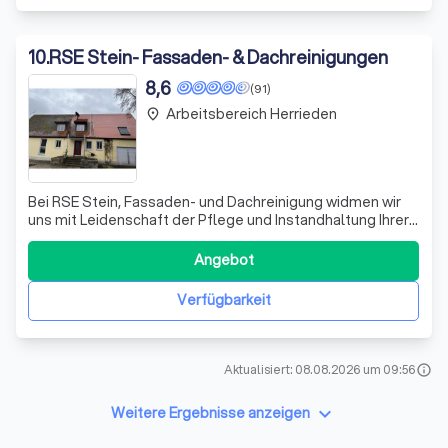
10
.
RSE Stein- Fassaden- & Dachreinigungen
8,6
(91)
Arbeitsbereich Herrieden
place
Bei RSE Stein, Fassaden- und Dachreinigung widmen wir
uns mit Leidenschaft der Pflege und Instandhaltung Ihrer
Immobilie. Unser Expertenteam setzt modernste
Technologien und umweltfreundliche
Angebot
Reinigungsmethoden ein, um sicherzustellen, dass Ihr
Eigentum nicht nur sauber, sondern auch geschützt ist.
Verfügbarkeit
Aktualisiert: 08.08.2026 um 09:56
info
keyboard_arrow_down
Weitere Ergebnisse anzeigen