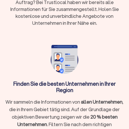
Erfahrung, um effektive Reinigungsdienste zu bieten. Ob
Auftrag? Bei Trustlocal haben wir bereits alle
im Privathaushalt oder im Unternehmensumfeld – sie
Informationen für Sie zusammengestellt. Holen Sie
kennen sich mit den spezifischen Anforderungen
kostenlose und unverbindliche Angebote von
verschiedener Räumlichkeiten aus.
Unternehmen in Ihrer Nähe ein.
Zeitersparnis: Zeit ist ein kostbares Gut. Das
Engagement einer Reinigungsfirma ermöglicht es Ihnen,
sich auf andere wichtige Aufgaben zu konzentrieren,
während die Experten sich um die Sauberkeit kümmern.
Professionelle Ausstattung und Reinigungsmittel:
Reinigungsfirmen nutzen professionelle Ausrüstung und
hochwertige Reinigungsmittel, um optimale Ergebnisse
zu erzielen. Dies gewährleistet nicht nur Sauberkeit,
sondern auch Hygiene in Wohn- und Arbeitsräumen.
Individuelle Anpassung: Jeder Raum hat spezifische
Finden Sie die besten Unternehmen in Ihrer
Anforderungen an die Reinigung. Eine professionelle
Region
Reinigungsfirma kann ihre Dienstleistungen an die
individuellen Bedürfnisse anpassen, sei es für einen
Wir sammeln die Informationen von
allen Unternehmen
,
Privathaushalt, ein Bürogebäude oder eine Baustelle.
die in Ihrem Gebiet tätig sind. Auf der Grundlage der
objektiven Bewertung zeigen wir die
20 % besten
Dienstleistungen von Reinigungsfirmen in
Unternehmen
. Filtern Sie nach dem richtigen