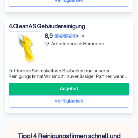
Verfügbarkeit
4
.
CleanAS Gebäudereinigung
8,9
(30)
Arbeitsbereich Herrieden
place
Entdecken Sie makellose Sauberkeit mit unserer
Reinigungsfirma! Wir sind Ihr zuverlässiger Partner, wenn
es um die gründliche Reinigung Ihrer Geschäftsräume
geht. Freundlichkeit und Kompetenz zeichnen unser
Angebot
Team aus, sodass Ihre Flächen stets im besten Licht
erstrahlen. Fordern Sie jetzt ein kostenl
Verfügbarkeit
Tipp! 4 Reinigungsfirmen schnell und