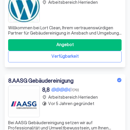
Arbeitsbereich Herrieden
place
Willkommen bei Lort Clean, Ihrem vertrauenswürdigen
Partner für Gebäudereinigung in Ansbach und Umgebung.
Wir verstehen, dass Sauberkeit und Hygiene
entscheidend sind, um eine angenehme Atmosphäre
Angebot
sowohl in gewerblichen als auch in privaten Räumen zu
schaffen. Deshalb bieten wir eine breite Palette
Verfügbarkeit
8
.
AASG Gebäudereinigung
8,8
(70)
Arbeitsbereich Herrieden
place
Vor 5 Jahren gegründet
timelapse
Bei AASG Gebäudereinigung setzen wir auf
Professionalität und Umweltbewusstsein, um Ihnen