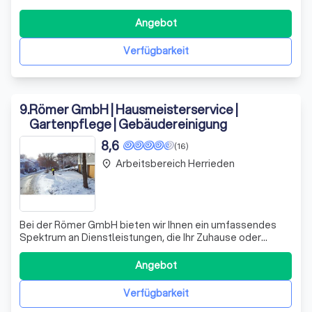
makellose Sauberkeit zu garantieren. Unsere erfahrenen
Reinigungskräfte meistern jede Herausforderung, von der
Angebot
Glas- und Fassadenreinigung bis hin zu speziellen
Aufgaben wie Graffiti-Entfernung und der Reinigun
Verfügbarkeit
9
.
Römer GmbH | Hausmeisterservice |
Gartenpflege | Gebäudereinigung
8,6
(16)
Arbeitsbereich Herrieden
place
Bei der Römer GmbH bieten wir Ihnen ein umfassendes
Spektrum an Dienstleistungen, die Ihr Zuhause oder
Geschäftsumfeld nicht nur funktional, sondern auch
ästhetisch bereichern. Unser Angebot umfasst
Angebot
professionelle Gebäudereinigung, Gartenpflege und
Hausmeisterservices, die wir mit größter Sorgfalt u
Verfügbarkeit