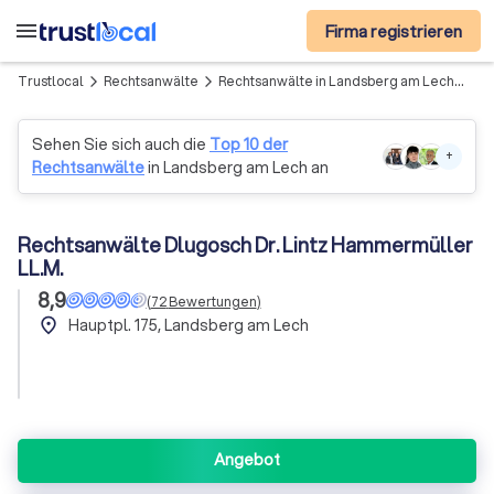
menu
Firma registrieren
Trustlocal
Rechtsanwälte
Rechtsanwälte in Landsberg am Lech
Re
arrow_forward_ios
arrow_forward_ios
Sehen Sie sich auch die
Top 10 der
+
Rechtsanwälte
in Landsberg am Lech an
Rechtsanwälte Dlugosch Dr. Lintz Hammermüller
LL.M.
8,9
(
72
Bewertungen
)
place
Hauptpl. 175, Landsberg am Lech
Angebot