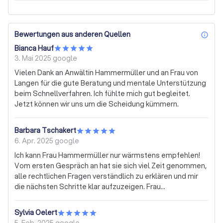
Familienkonflikt
Arbeitskonflikt / Kündigung
Bau- oder Mietkonflikt
Geschäftlicher Konflikt
Bewertungen aus anderen Quellen
inf
Konflikt mit Staat & Behörden
Bianca Hauf
Konflikt mit Nachbarn / Nachbarschaft
3. Mai 2025
google
Körperverletzung oder Gesundheit
Online Mediation
Vielen Dank an Anwältin Hammermüller und an Frau von
Unterhalt
Bank - und Kapitalmarktrecht
Langen für die gute Beratung und mentale Unterstützung
beim Schnellverfahren. Ich fühlte mich gut begleitet.
Wirtschaftsstrafrecht
Steuerstrafrecht
Jetzt können wir uns um die Scheidung kümmern.
Barbara Tschakert
6. Apr. 2025
google
Ich kann Frau Hammermüller nur wärmstens empfehlen!
Vom ersten Gespräch an hat sie sich viel Zeit genommen,
alle rechtlichen Fragen verständlich zu erklären und mir
die nächsten Schritte klar aufzuzeigen. Frau
Hammermüller hat sich stets für mein Anliegen
eingesetzt und mich kompetent begleitet. Sie reagiert
Sylvia Oelert
immer schnell auf Anfragen und Dank ihrer Unterstützung
5. Feb. 2025
google