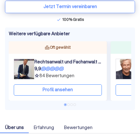
Jetzt Termin vereinbaren
100% Gratis
check
Weitere verfügbare Anbieter
Oft gewählt
Rechtsanwalt und Fachanwalt für Straf- und Verkehrsrecht Michael Weiss
K
9,9
9
84
Bewertungen
grade
gra
Profil ansehen
Über uns
Erfahrung
Bewertungen