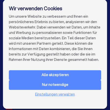
Rechtsanwälte in Kaufbeuren
Wir verwenden Cookies
Rechtsanwälte in Peiting
Rechtsanwälte in Berlin
Um unsere Website zu verbessern und Ihnen ein
Die besten Unternehmen für Sie
persönlicheres Erlebnis zu bieten, analysieren wir den
Rechtsanwälte in Hamburg
Websiteverkehr. Dabei verwenden wir Daten, um Inhalte
info@trustlocal.de
und Werbung zu personalisieren sowie Funktionen für
Rechtsanwälte in München
Rechtsanwälte in Köln
soziale Medien bereitzustellen. Ein Teil dieser Daten
wird mit unseren Partnern geteilt. Diese können die
Rechtsanwälte in Frankfurt am Main
Informationen mit Daten kombinieren, die Sie ihnen
bereits zur Verfügung gestellt haben oder die sie im
Rechtsanwälte in Stuttgart
keyboard_arrow_down
FÜR PRIVATPERSONEN
Rahmen Ihrer Nutzung ihrer Dienste gesammelt haben.
Rechtsanwälte in Düsseldorf
keyboard_arrow_down
FÜR FIRMEN
Rechtsanwälte in Dortmund
Alle akzeptieren
keyboard_arrow_down
ÜBER TRUSTLOCAL
Rechtsanwälte in Essen
Rechtsanwälte in Bremen
Nur notwendige
LAND
Niederlande
Einstellungen verwalten
Rechtsanwälte in Nürnberg
Belgien
Deutschland
Rechtsanwälte in Dresden
Spanien