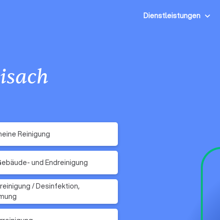
Dienstleistungen
isach
eine Reinigung
Gebäude- und Endreinigung
reinigung / Desinfektion,
imung