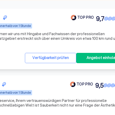
9,7
TOP PRO
nnerhalb von 1 Stunde
men wir uns mit Hingabe und Fachwissen der professionellen
tzgebiet erstreckt sich über einen Umkreis von etwa 100 km rund 
reicher Gemeinden und Städte. Unsere Dienstleistungen umfassen 
Verfügbarkeit prüfen
Angebot einhol
9,5
TOP PRO
nnerhalb von 1 Stunde
service, Ihrem vertrauenswürdigen Partner für professionelle
chnelllebigen Welt ist Sauberkeit nicht nur eine Frage der Ästhetik
Deshalb setzen wir, ISUFI Gebäudeservice, uns mit Leidenschaft da