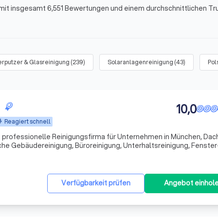
mit insgesamt 6,551 Bewertungen und einem durchschnittlichen Tru
erputzer & Glasreinigung
(
239
)
Solaranlagenreinigung
(
43
)
Pol
10,0
Reagiert schnell
e professionelle Reinigungsfirma für Unternehmen in München, Dac
iche Gebäudereinigung, Büroreinigung, Unterhaltsreinigung, Fenster
reinigung, Grundreinigung sowie Sonderreinigungen für Firmen, Pra
Verfügbarkeit prüfen
Angebot einhol