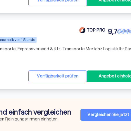
Verfügbarkeit prüfen
Angebot einhol
9,7
TOP PRO
nnerhalb von 1 Stunde
essversand & Kfz-Transporte Mertenz Logistik Ihr Partner in
Verfügbarkeit prüfen
Angebot einhol
nd einfach vergleichen
Vergleichen Sie jetzt
en Reinigungsfirmen einholen.