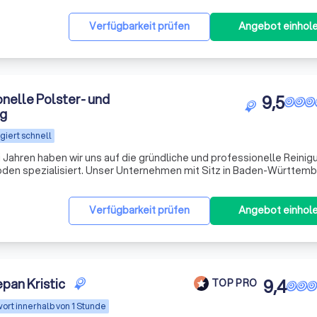
Verfügbarkeit prüfen
Angebot einhol
onelle Polster- und
9,5
ng
giert schnell
 Jahren haben wir uns auf die gründliche und professionelle Reinig
en spezialisiert. Unser Unternehmen mit Sitz in Baden-Württemb
ist verlässlicher Partner für Stadtverwaltungen, Gemeinden, gewer
Verfügbarkeit prüfen
Angebot einhol
pan Kristic
9,4
TOP PRO
ort innerhalb von 1 Stunde