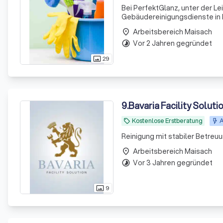
Bei PerfektGlanz, unter der Le
Gebäudereinigungsdienste in M
erfüllen, sondern sie zu übert
Arbeitsbereich Maisach
place
Vor 2 Jahren gegründet
timelapse
29
photo_size_select_actual
9
.
Bavaria Facility Soluti
Kostenlose Erstberatung
A
local_offer
Reinigung mit stabiler Betreu
Arbeitsbereich Maisach
place
Vor 3 Jahren gegründet
timelapse
9
photo_size_select_actual