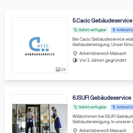
5
.
Cacic Gebäudeservice
Sofort verfügbar
Antwort i
local_offer
Bei Cacic Gebäudeservice wid
Gebäudereinigung. Unser Einsa
München, einschließlich zahl
Arbeitsbereich Maisach
place
die Innen- als auch
Vor 2 Jahren gegründet
timelapse
23
photo_size_select_actual
6
.
ISUFI Gebäudeservice
Sofort verfügbar
Antwort i
local_offer
Willkommen bei ISUFI Gebäude
Gebäudereinigung. In unserer s
sondern auch der Gesundheit. 
Arbeitsbereich Maisach
place
Ihre Räum