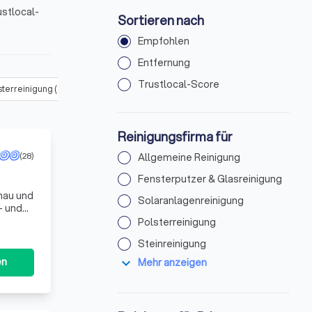
stlocal-
Sortieren nach
Empfohlen
Entfernung
Trustlocal-Score
sterreinigung
(
134
)
Steinreinigung
(
156
)
Teppichreinigung
(
196
)
Reinigungsfirma für
(28)
Allgemeine Reinigung
Fensterputzer & Glasreinigung
hau und
Solaranlagenreinigung
- und
xen,
Polsterreinigung
Steinreinigung
expand_more
en
Mehr anzeigen