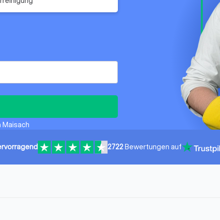
rreinigung
n Maisach
rvorragend
2722
Bewertungen auf