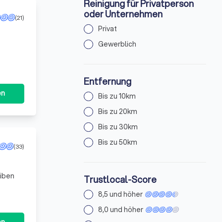
Reinigung für Privatperson
oder Unternehmen
(21)
Privat
Gewerblich
Entfernung
en
Bis zu 10km
Bis zu 20km
Bis zu 30km
Bis zu 50km
(33)
eiben
Trustlocal-Score
8,5 und höher
8,0 und höher