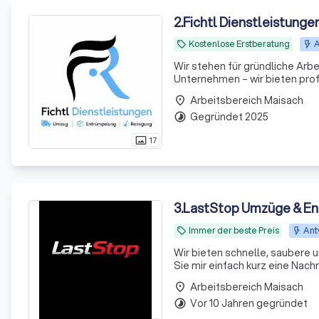
2
.
Fichtl Dienstleistunge
Kostenlose Erstberatung
A
local_offer
Wir stehen für gründliche Arbe
Unternehmen – wir bieten prof
abgestimmt sind\. Unsere Leistungen: - Unterhaltsreinigung - Büroreinigung - Treppenhausreinigung -
Arbeitsbereich Maisach
place
Praxis
Gegründet 2025
timelapse
17
photo_size_select_actual
3
.
LastStop Umzüge & E
Immer der beste Preis
Ant
local_offer
Wir bieten schnelle, saubere 
Sie mir einfach kurz eine Nachricht. Unsere Leistungen auf einen Blick ✅ ✔ 
✔Entrümpelungen ✔Haushaltsauflösungen ✔ Firmen- und Büroumzüge ✔ Seniorenumzüge ✔ Nah- und
Arbeitsbereich Maisach
place
Fernumzüge ✔ Europ
Vor 10 Jahren gegründet
timelapse