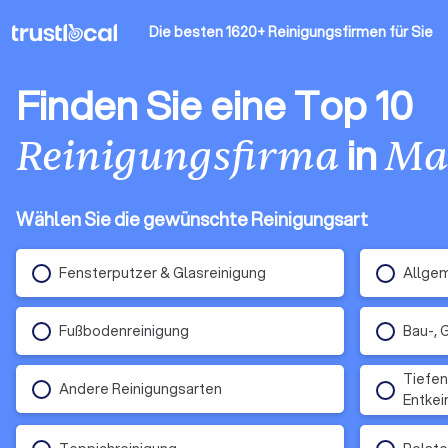
Die besten 1620+ Reinigungsfirmen
für Sie
Finden Sie eine Top 10
in
Reinigungsfirma
Ma
Wählen Sie die gewünschte Reinigungsart
Fensterputzer & Glasreinigung
Allgem
Fußbodenreinigung
Bau-, 
Tiefen
Andere Reinigungsarten
Entke