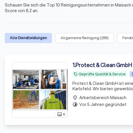
Schauen Sie sich die Top 10 Reinigungsunternehmen in Maisach 
Score von 8.2 an.
Alle Dienstleistungen
Allgemeine Reinigung
(
289
)
Fenst
1
.
Protect & Clean GmbH
Geprüfte Qualität & Service
local_offer
Protect & Clean GmbH ist ein
Karlsfeld. Wir bieten gewerbl
Glasreinigung, Veranstaltungs
Arbeitsbereich Maisach
place
Vor 5 Jahren gegründet
timelapse
6
photo_size_select_actual