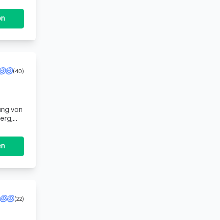
en
(40)
ung von
erg,
bliche
en
(22)