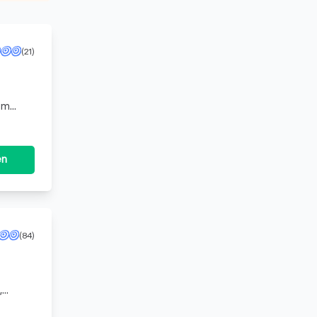
(21)
um
sowohl
en
(84)
,
für ein,