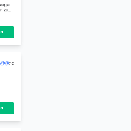
ssiger
en zu
en
(15)
en