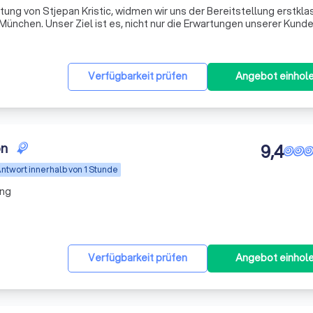
itung von Stjepan Kristic, widmen wir uns der Bereitstellung erstkla
ünchen. Unser Ziel ist es, nicht nur die Erwartungen unserer Kund
reffen. Mit jahrelanger Erfahrung im Rücken verstehen wir, dass d
Verfügbarkeit prüfen
Angebot einhol
on
9,4
ntwort innerhalb von 1 Stunde
ung
Verfügbarkeit prüfen
Angebot einhol