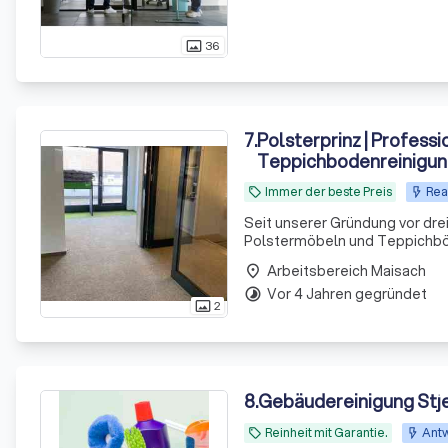
36
photo_size_select_actual
7
.
Polsterprinz | Professi
Teppichbodenreinigu
Immer der beste Preis
Rea
local_offer
Seit unserer Gründung vor drei
Polstermöbeln und Teppichböd
arbeitet deutschlandweit und 
Arbeitsbereich Maisach
place
Vor 4 Jahren gegründet
timelapse
2
photo_size_select_actual
8
.
Gebäudereinigung Stje
Reinheit mit Garantie.
Antw
local_offer