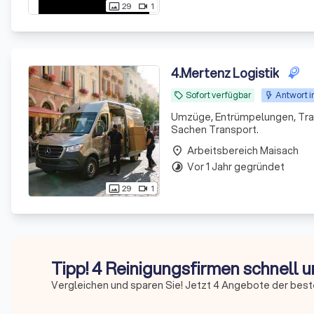
29
1
photo_size_select_actual
videocam
4
.
Mertenz Logistik
Sofort verfügbar
Antwort i
local_offer
Umzüge, Entrümpelungen, Transporte, Expr
Sachen Transport.
Arbeitsbereich Maisach
place
Vor 1 Jahr gegründet
timelapse
29
1
photo_size_select_actual
videocam
Tipp! 4 Reinigungsfirmen schnell u
Vergleichen und sparen Sie! Jetzt 4 Angebote der best