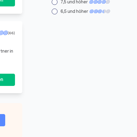
en
7,5 und höher
6,5 und höher
(66)
en