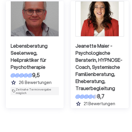
Lebensberatung
Jeanette Maier -
Seelenweg,
Psychologische
Heilpraktiker für
Beraterin, HYPNOSE-
Psychotherapie
Coach, Systemische
Familienberatung,
9,5
Eheberatung,
grade
26
Bewertungen
Trauerbegleitung
Zeitnahe Terminvergabe
möglich
8,7
grade
21
Bewertungen