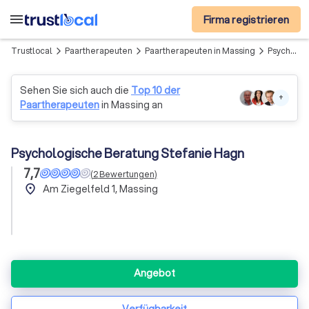
menu
Firma registrieren
Trustlocal
Paartherapeuten
Paartherapeuten in Massing
Psychologische Beratung Stefanie Hagn
arrow_forward_ios
arrow_forward_ios
arrow_forward_ios
Sehen Sie sich auch die
Top 10 der
+
Paartherapeuten
in Massing an
Psychologische Beratung Stefanie Hagn
7,7
(
2
Bewertungen
)
place
Am Ziegelfeld 1, Massing
Angebot