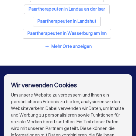
Paartherapeuten in Landau an der Isar
Paartherapeuten in Landshut
Paartherapeuten in Wasserburg am Inn
Paartherapeuten in Berlin
Mehr Orte anzeigen
add
Paartherapeuten in Hamburg
Paartherapeuten in München
Paartherapeuten in Köln
Wir verwenden Cookies
Paartherapeuten in Frankfurt am Main
Um unsere Website zu verbessern und Ihnen ein
Die besten Unternehmen für Sie
persönlicheres Erlebnis zu bieten, analysieren wir den
Paartherapeuten in Stuttgart
Websiteverkehr. Dabei verwenden wir Daten, um Inhalte
info@trustlocal.de
und Werbung zu personalisieren sowie Funktionen für
Paartherapeuten in Düsseldorf
soziale Medien bereitzustellen. Ein Teil dieser Daten
wird mit unseren Partnern geteilt. Diese können die
Paartherapeuten in Dortmund
Informationen mit Daten kombinieren, die Sie ihnen