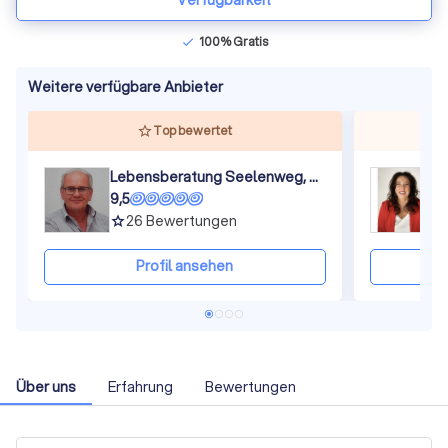
Verfügbarkeit
100% Gratis
check
Weitere verfügbare Anbieter
Top bewertet
Lebensberatung Seelenweg, Heilpraktiker für Psychotherapie
9,5
8
26
Bewertungen
grade
gra
Profil ansehen
Über uns
Erfahrung
Bewertungen