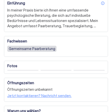
Einführung
inf
In meiner Praxis biete ich Ihnen eine umfassende 
psychologische Beratung, die sich auf individuelle 
Bedürfnisse und Lebenssituationen spezialisiert. Mein 
Angebot umfasst Paarberatung, Trauerbegleitung, 
Krisenintervention sowie Unterstützung während der 
Schwangerschaft und im Wochenbett. Besonders am 
Fachwissen
Herzen liegt mir die Begleitung von Sternenkindeltern, 
Geschwistern und Angehörigen, die einen schweren 
Gemeinsame Paarberatung
Verlust erlitten haben.

Mit einer fundierten Ausbildung in Psychologie und 
Fotos
Psychotherapie sowie spezialisierten Weiterbildungen in 
Trauer-, Sterbe- und Krisenbegleitung bin ich darauf 
vorbereitet, Sie empathisch und professionell zu 
Öffnungszeiten
unterstützen. Mein Ziel ist es, Ihnen Wege aufzuzeigen, 
wie Sie mit den Herausforderungen des Lebens umgehen 
Öffnungszeiten unbekannt
und Veränderungen positiv begegnen können.

Jetzt kontaktieren? Nachricht senden.
Die Gestaltung von Abschiedsfeiern und die Leitung von 
Trauergruppen gehören ebenfalls zu meinem 
Warum uns wählen?