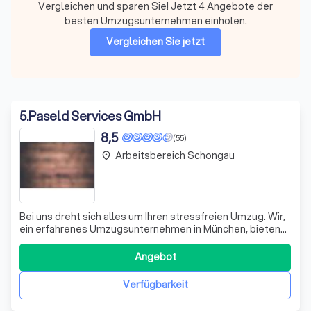
Vergleichen und sparen Sie! Jetzt 4 Angebote der
besten Umzugsunternehmen einholen.
Vergleichen Sie jetzt
5
.
Paseld Services GmbH
8,5
(55)
Arbeitsbereich Schongau
place
Bei uns dreht sich alles um Ihren stressfreien Umzug. Wir,
ein erfahrenes Umzugsunternehmen in München, bieten
Ihnen nicht nur robuste Umzugskartons und eine
professionelle Möbelmontage, sondern kümmern uns
Angebot
auch um die Einrichtung von Halteverbotszonen. Unsere
Dienstleistungen sind darauf ausgericht
Verfügbarkeit