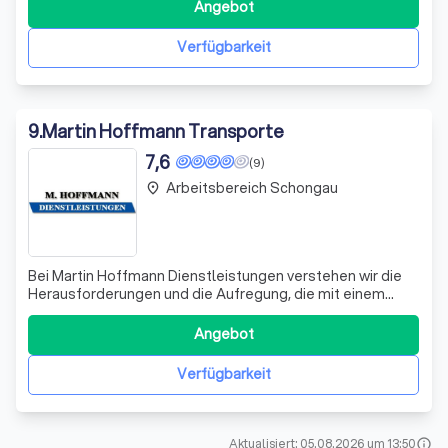
Deshalb bieten wir Ihnen einen umfassenden Service, der
Angebot
auf Ihre individuellen Bedürfnisse zugeschnitten ist. Unser
erfahrenes Team k
Verfügbarkeit
9
.
Martin Hoffmann Transporte
7,6
(9)
Arbeitsbereich Schongau
place
Bei Martin Hoffmann Dienstleistungen verstehen wir die
Herausforderungen und die Aufregung, die mit einem
Umzug verbunden sind. Deshalb bieten wir Ihnen ein
umfassendes Portfolio an Umzugs- und
Angebot
Montagedienstleistungen, das speziell darauf
ausgerichtet ist, Ihren Übergang so nahtlos wie möglich
Verfügbarkeit
zu ge
Aktualisiert: 05.08.2026 um 13:50
info