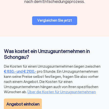
nach dem Entscheidungsprozess.
professionelles Rundum-Paket.
Vergleichen Sie jetzt
Preise & Modelle in Schongau
Der Preis eines Umzugsdienstes hängt von Volumen, Distanz,
Stockwerk/Aufzug, Serviceumfang und Saison ab. Anbieter
kalkulieren oft mit Festpreis bei klarer Leistung oder
Stundenlohn bei kleinen oder variablen Umzügen.
Was kostet ein Umzugsunternehmen in
Schongau?
Stundenbasierte
Kostenfaktor
Tageswerte
Die Kosten für einen Umzugsunternehmen liegen zwischen
Richtwerte
€
830
,-
und
€
2100
,-
pro Stunde. Ein Umzugsunternehmen
kann seine Preise selbst festlegen, fragen Sie also vorher
Umzugshelfer
25–40 € pro Stunde
200–320 €
nach einem Angebot. Die Kosten für einen
Umzugsunternehmen hängen auch von Ihren spezifischen
Möbelpacker
30–50 € pro Stunde
240–400 €
Wünschen ab.
Über die Kosten für Umzugsunternehmen
LKW mit
Angebot einholen
50–100 € pro Stunde
400–720 €
Fahrer