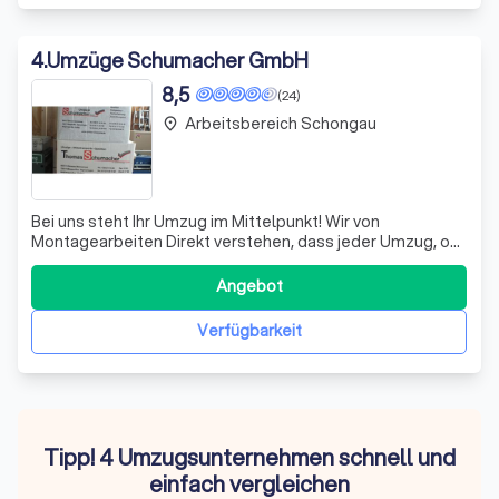
4
.
Umzüge Schumacher GmbH
8,5
(24)
Arbeitsbereich Schongau
place
Bei uns steht Ihr Umzug im Mittelpunkt! Wir von
Montagearbeiten Direkt verstehen, dass jeder Umzug, ob
lokal, national oder international, eine Herausforderung
darstellt. Deshalb bieten wir umfassende
Angebot
Dienstleistungen, die von der ersten Kontaktaufnahme bis
zum erfolgreichen Abschluss Ihres Umzugs r
Verfügbarkeit
Tipp! 4 Umzugsunternehmen schnell und
einfach vergleichen