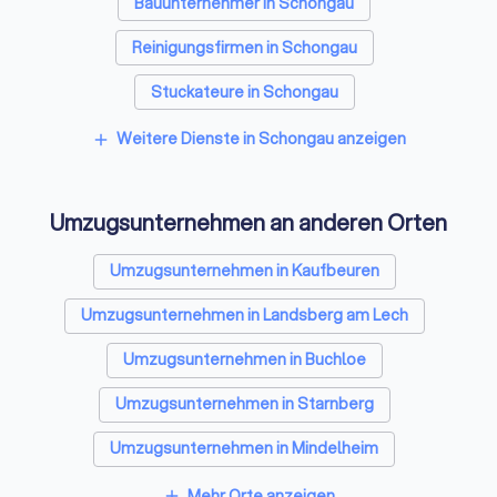
Bauunternehmer in Schongau
Reinigungsfirmen in Schongau
Stuckateure in Schongau
Spezialisten für Dämmung in Schongau
Weitere Dienste in Schongau anzeigen
add
Kammerjäger in Schongau
Umzugsunternehmen an anderen Orten
Sicherheitstechniker in Schongau
Trockenbauer in Schongau
Umzugsunternehmen in Kaufbeuren
Entrümpelungsfirmen in Schongau
Umzugsunternehmen in Landsberg am Lech
Sanitärinstallateure in Schongau
Umzugsunternehmen in Buchloe
Fliesenleger in Schongau
Umzugsunternehmen in Starnberg
Fensterbauer in Schongau
Umzugsunternehmen in Mindelheim
Bodenleger in Schongau
Umzugsunternehmen in Geretsried
Mehr Orte anzeigen
add