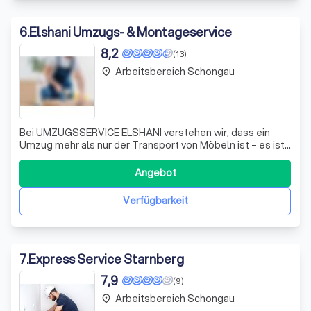
6
.
Elshani Umzugs- & Montageservice
8,2
(13)
Arbeitsbereich Schongau
place
Bei UMZUGSSERVICE ELSHANI verstehen wir, dass ein
Umzug mehr als nur der Transport von Möbeln ist – es ist
der Start in ein neues Kapitel Ihres Lebens. Deshalb
bieten wir Ihnen einen umfassenden Service, der von der
Angebot
ersten Anfrage bis zum letzten Umzugskarton reicht.
Unser Team aus erfahrenen Profis
Verfügbarkeit
7
.
Express Service Starnberg
7,9
(9)
Arbeitsbereich Schongau
place