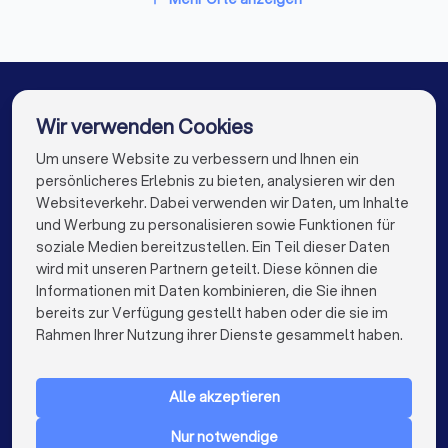
Umzugsunternehmen in Gilching
Umzugsunternehmen in Kempten
Umzugsunternehmen in Fürstenfeldbruck
Wir verwenden Cookies
Umzugsunternehmen in Berlin
Um unsere Website zu verbessern und Ihnen ein
Die besten Umzugsunternehmen für Sie
persönlicheres Erlebnis zu bieten, analysieren wir den
Umzugsunternehmen in Hamburg
Websiteverkehr. Dabei verwenden wir Daten, um Inhalte
info@trustlocal.de
und Werbung zu personalisieren sowie Funktionen für
Umzugsunternehmen in München
soziale Medien bereitzustellen. Ein Teil dieser Daten
wird mit unseren Partnern geteilt. Diese können die
Umzugsunternehmen in Köln
Informationen mit Daten kombinieren, die Sie ihnen
bereits zur Verfügung gestellt haben oder die sie im
Umzugsunternehmen in Frankfurt am Main
keyboard_arrow_down
FÜR PRIVATPERSONEN
Rahmen Ihrer Nutzung ihrer Dienste gesammelt haben.
Umzugsunternehmen in Stuttgart
keyboard_arrow_down
FÜR FIRMEN
Umzugsunternehmen in Düsseldorf
Alle akzeptieren
keyboard_arrow_down
ÜBER TRUSTLOCAL
Umzugsunternehmen in Dortmund
Nur notwendige
LAND