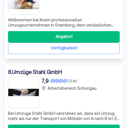
Willkommen bei Ihrem professionellen
Umzugsunternehmen in Starnberg, dem verlässlichen
Partner für alle Ihre Umzugsbedürfnisse. Unser
erfahrenes Team widmet sich mit Sorgfalt und
Angebot
Fachkenntnis jedem Umzug, um Ihnen einen
reibungslosen und stressfreien Übergang in Ihr neues
Verfügbarkeit
Zuhause oder Büro zu ermögl
8
.
Umzüge Stahl GmbH
7,9
(16)
Arbeitsbereich Schongau
place
Bei Umzüge Stahl GmbH verstehen wir, dass ein Umzug
mehr als nur der Transport von Möbeln von A nach B ist. Es
geht um den Beginn eines neuen Kapitels in Ihrem Leben.