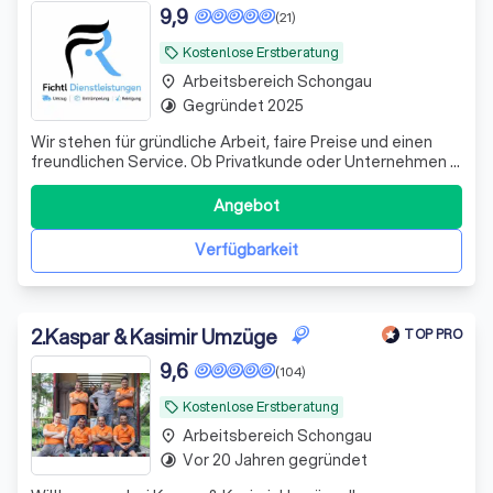
9,9
(21)
Kostenlose Erstberatung
local_offer
Arbeitsbereich Schongau
place
Gegründet 2025
timelapse
Wir stehen für gründliche Arbeit, faire Preise und einen
freundlichen Service. Ob Privatkunde oder Unternehmen –
wir bieten professionelle Reinigungslösungen, die
individuell auf Ihre Wünsche abgestimmt sind\. Unsere
Angebot
Leistungen: - Unterhaltsreinigung - Büroreinigung -
Treppenhausreinigung - Praxis
Verfügbarkeit
2
.
Kaspar & Kasimir Umzüge
TOP PRO
9,6
(104)
Kostenlose Erstberatung
local_offer
Arbeitsbereich Schongau
place
Vor 20 Jahren gegründet
timelapse