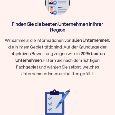
Sie direkt
Finden Sie die besten Unternehmen in Ihrer
Was macht ein Umzugsunternehmen?
Region
Ein Umzugsunternehmen, oft auch als Möbelspedition
bezeichnet, ist ein spezialisierter Dienstleister, der
Wir sammeln die Informationen von
allen Unternehmen
,
Privatpersonen und Firmen bei der Planung, Organisation und
die in Ihrem Gebiet tätig sind. Auf der Grundlage der
Durchführung eines Wohnort- oder Standortwechsels
objektiven Bewertung zeigen wir die
20 % besten
unterstützt. Professionelle Umzugsunternehmen in
Unternehmen
. Filtern Sie nach dem richtigen
Schongau kennen Hausordnungen, Park- und
Fachgebiet und wählen Sie selbst, welches
Halteverbotsregeln, Treppenhäuser und Aufzüge und bringen
Unternehmen Ihnen am besten gefällt.
das passende Team samt Fahrzeugen mit.
Das Leistungsspektrum kann je nach Anbieter und gebuchtem
Paket stark variieren, von reinen Transportleistungen bis hin
zum kompletten Rundum-sorglos-Paket.
Kernleistungen eines Umzugsunternehmens