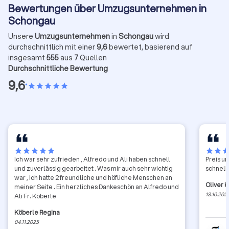
Bewertungen über Umzugsunternehmen in
Schongau
Unsere
Umzugsunternehmen
in
Schongau
wird
durchschnittlich mit einer
9,6
bewertet, basierend auf
insgesamt
555
aus
7
Quellen
Durchschnittliche Bewertung
9,6
•
star
star
star
star
star
star
star
star
star
star
star
star
sta
Ich war sehr zufrieden , Alfredo und Ali haben schnell
Preis un
und zuverlässig gearbeitet . Was mir auch sehr wichtig
schnell
war , Ich hatte 2 freundliche und höfliche Menschen an
Oliver 
meiner Seite . Ein herzliches Dankeschön an Alfredo und
13.10.202
Ali Fr. Köberle
Köberle Regina
04.11.2025