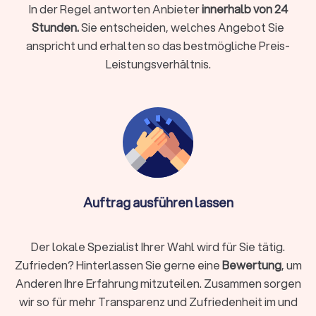
Montage:
Betten, Schränke oder Küchen fachgerecht auf-
In der Regel antworten Anbieter
innerhalb von 24
und abbauen
Stunden.
Sie entscheiden, welches Angebot Sie
Halteverbotszonen:
Einholen von Genehmigungen und
anspricht und erhalten so das bestmögliche Preis-
Aufstellen der Schilder
Leistungsverhältnis.
Entsorgung & Reinigung:
besenreine Übergabe der alten
Wohnung
Einlagerung:
kurzfristig oder länger bei Überschneidung
von Terminen
Verpackungsmaterial:
stabile Kartons, Kleiderboxen,
Schutzfolien, Matratzenhüllen
Auftrag ausführen lassen
Info:
Ist Reinigung nicht im Angebot des
Umzugsunternehmens enthalten, kann eine
spezialisierte Reinigungsfirma ebenfalls die
Der lokale Spezialist Ihrer Wahl wird für Sie tätig.
Endreinigung durchführen. Bei engen Terminen,
Zufrieden? Hinterlassen Sie gerne eine
Bewertung
, um
vielen empfindlichen Gegenständen, hohen Etagen,
Anderen Ihre Erfahrung mitzuteilen. Zusammen sorgen
eingeschränkten Parkmöglichkeiten oder
wir so für mehr Transparenz und Zufriedenheit im und
beruflicher Belastung empfiehlt sich ein