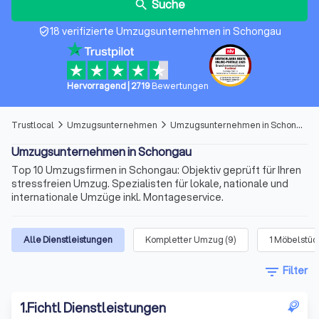
Suche
search
18 verifizierte Umzugsunternehmen in Schongau
verified_user
Hervorragend
|
2719
Bewertungen
Trustlocal
Umzugsunternehmen
Umzugsunternehmen in Schongau
arrow_forward_ios
arrow_forward_ios
Umzugsunternehmen in Schongau
Top 10 Umzugsfirmen in Schongau: Objektiv geprüft für Ihren
stressfreien Umzug. Spezialisten für lokale, nationale und
internationale Umzüge inkl. Montageservice.
Alle Dienstleistungen
Kompletter Umzug
(
9
)
1 Möbelstü
filter_list
Filter
1
.
Fichtl Dienstleistungen