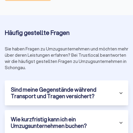
Weitere Kostenfaktoren
Häufig gestellte Fragen
Kilometerpauschale Fernumzug: 0,50 bis 1,50 € pro
Kilometer
Verpackungsmaterial: 50 bis 200 €
Sie haben Fragen zu Umzugsunternehmen und möchten mehr
über deren Leistungen erfahren? Bei Trustlocal beantworten
Packservice: 100 bis 300 €
wir die häufigst gestellten Fragen zu Umzugsunternehmen in
Montage/Demontage: 50 bis 150 € je Möbelstück
Schongau.
Einlagerung: 30 bis 50 € pro Kubikmeter/Monat
Typische Zusatzkosten: Lange Tragewege über 30 Meter
Sind meine Gegenstände während
oder Etagen ohne Aufzug, Wochenend- und
Transport und Tragen versichert?
Feiertagszuschläge, Spezialtransporte wie Klavier,
Kunstobjekte oder Tresore.
Für eine detaillierte Kostenaufstellung besuchen Sie unsere
Umzugskosten-Seite
. Dort finden Sie auch spezifische
Wie kurzfristig kann ich ein
Informationen zu
internationalen Umzugskosten
und weiteren
Umzugsunternehmen buchen?
Spezialfällen.