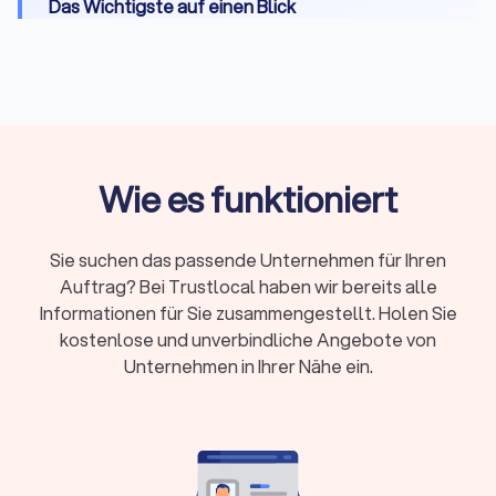
Das Wichtigste auf einen Blick
Leistungen:
Transport, Be- und Entladen,
Montage, Packservice, Halteverbotszonen,
Entsorgung und Einlagerung
Kosten:
Umzugshelfer 25-40 €/Stunde,
Möbelpacker 30-50 €/Stunde, LKW mit Fahrer
Wie es funktioniert
50-100 €/Stunde
Preismodelle:
Festpreis bei klarem Umfang oder
Stundenlohn bei kleineren, flexiblen Umzügen
Sie suchen das passende Unternehmen für Ihren
Zusatzkosten:
Lange Tragewege, Etagen ohne
Auftrag? Bei Trustlocal haben wir bereits alle
Aufzug, Wochenend- und Feiertagszuschläge,
Informationen für Sie zusammengestellt. Holen Sie
Spezialtransporte
kostenlose und unverbindliche Angebote von
Unternehmen in Ihrer Nähe ein.
Kurzfristige Buchung:
Oft ab 48-72 Stunden
möglich, größere Umzüge benötigen 2-4 Wochen
Vorlauf
Trustlocal hilft: Vergleichen Sie bis zu vier
Angebote, prüfen Sie Bewertungen und buchen