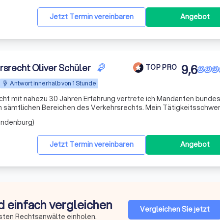
Jetzt Termin vereinbaren
Angebot
rsrecht Oliver Schüler
9,6
TOP PRO
Antwort innerhalb von 1 Stunde
cht mit nahezu 30 Jahren Erfahrung vertrete ich Mandanten bunde
in sämtlichen Bereichen des Verkehrsrechts. Mein Tätigkeitsschwe
liegt im Bußgeldrecht sowie im Verkehrsstrafrecht. I
randenburg)
Jetzt Termin vereinbaren
Angebot
d einfach vergleichen
Vergleichen Sie jetzt
sten Rechtsanwälte einholen.