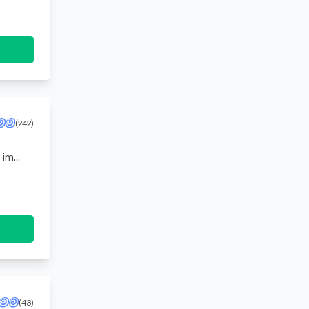
(242)
 im
n
(43)