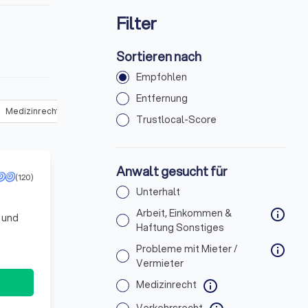
Filter
Sortieren nach
Empfohlen
Entfernung
Medizinrecht
(
294
)
Verkehrsrecht
(
599
)
Urheber- & Medienr
Trustlocal-Score
Anwalt gesucht für
(120)
Unterhalt
Arbeit, Einkommen &
info
 und
Haftung Sonstiges
Probleme mit Mieter /
info
Vermieter
Medizinrecht
info
Verkehrsrecht