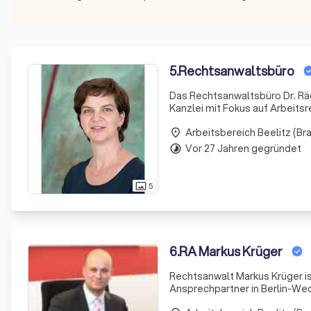
5
.
Rechtsanwaltsbüro
Das Rechtsanwaltsbüro Dr. Räde
Kanzlei mit Fokus auf Arbeits
en eine umfassende Beratung u
Arbeitsbereich Beelitz (B
place
Vor 27 Jahren gegründet
timelapse
5
photo_size_select_actual
6
.
RA Markus Krüger
Rechtsanwalt Markus Krüger is
Ansprechpartner in Berlin-Wed
nach Plan verläuft und juristi