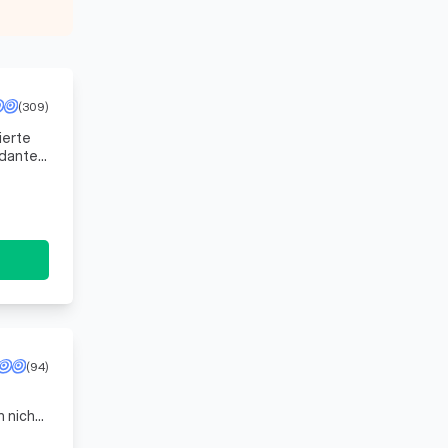
(309)
ierte
ndanten
e
(94)
 nicht
ität