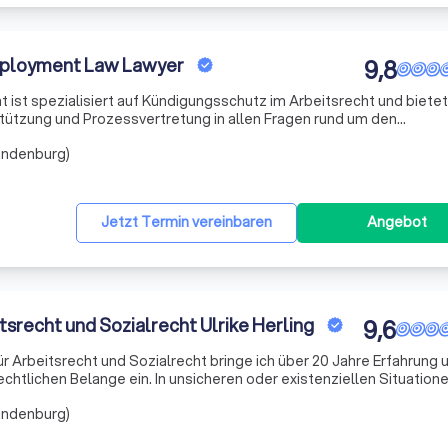
mployment Law Lawyer
9,8
t ist spezialisiert auf Kündigungsschutz im Arbeitsrecht und bietet
ützung und Prozessvertretung in allen Fragen rund um den
randenburg)
Jetzt Termin vereinbaren
Angebot
tsrecht und Sozialrecht Ulrike Herling
9,6
r Arbeitsrecht und Sozialrecht bringe ich über 20 Jahre Erfahrung 
rechtlichen Belange ein. In unsicheren oder existenziellen Situation
tschlossen und loyal zur Seite. Meine Lösungen sind klar, prägnant
randenburg)