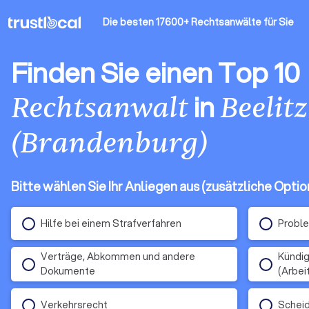
Die besten 17600+ Rechtsanwälte
für Sie
Finden Sie einen Top 10
in
Rechtsanwalt
Beelitz
(Brandenburg)
Bitte wählen Sie Ihr Anliegen aus (zusätzliche Opti
Hilfe bei einem Strafverfahren
Proble
Verträge, Abkommen und andere
Kündig
Dokumente
(Arbei
Verkehrsrecht
Schei