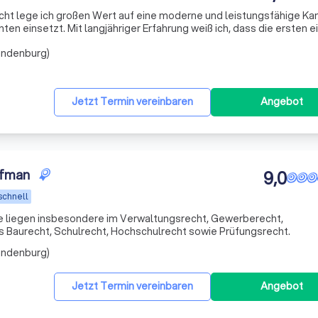
cht lege ich großen Wert auf eine moderne und leistungsfähige Kan
en einsetzt. Mit langjähriger Erfahrung weiß ich, dass die ersten ei
t der Bußgeldstelle oder der Staatsanwaltschaft bzw. nach einem
randenburg)
Jetzt Termin vereinbaren
Angebot
ofman
9,0
schnell
 liegen insbesondere im Verwaltungsrecht, Gewerberecht,
s Baurecht, Schulrecht, Hochschulrecht sowie Prüfungsrecht.
randenburg)
Jetzt Termin vereinbaren
Angebot