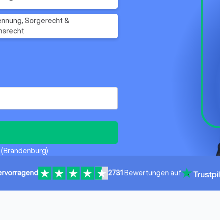
nnung, Sorgerecht &
hsrecht
z (Brandenburg)
ervorragend
2731
Bewertungen auf