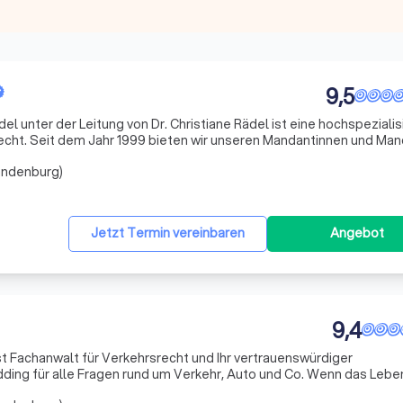
9,5
l unter der Leitung von Dr. Christiane Rädel ist eine hochspezialis
recht. Seit dem Jahr 1999 bieten wir unseren Mandantinnen und Ma
nd Vertretung in allen Fragen des individuellen oder des kollektiv
randenburg)
Jetzt Termin vereinbaren
Angebot
9,4
t Fachanwalt für Verkehrsrecht und Ihr vertrauenswürdiger
ding für alle Fragen rund um Verkehr, Auto und Co. Wenn das Leben
scher Beistand benötigt wird, können Sie sich auf unsere Professional