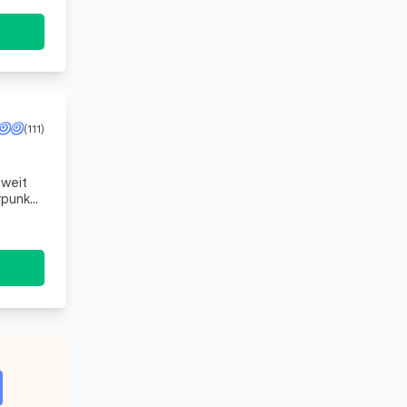
(111)
sweit
rpunkt
ch unterstütze Sie unter anderem bei: Geschwindig