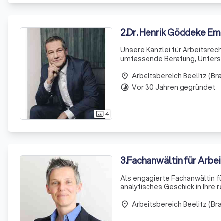
2
.
Dr. Henrik Göddeke E
Unsere Kanzlei für Arbeitsrech
umfassende Beratung, Unterst
Kündigungsschutz. Mein Anspruch ist, die komplexen rechtlichen Aspekte zu entwirren und sie in einer
Arbeitsbereich Beelitz (B
Weise zu erklä
place
Vor 30 Jahren gegründet
timelapse
4
photo_size_select_actual
3
.
Fachanwältin für Arbei
Als engagierte Fachanwältin fü
analytisches Geschick in Ihre 
stehe ich Ihnen kompetent, en
Arbeitsbereich Beelitz (B
place