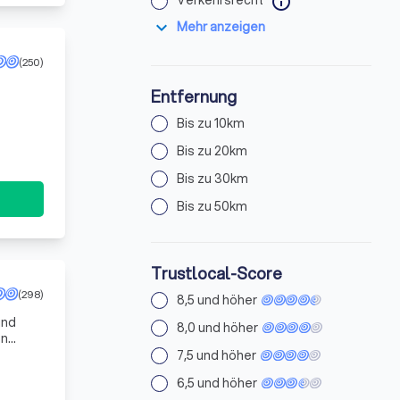
info
expand_more
Mehr anzeigen
(250)
Entfernung
Bis zu 10km
Bis zu 20km
Bis zu 30km
Bis zu 50km
Trustlocal-Score
(298)
8,5 und höher
und
8,0 und höher
en
 und
7,5 und höher
6,5 und höher