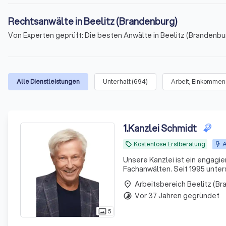
Rechtsanwälte in Beelitz (Brandenburg)
Von Experten geprüft: Die besten Anwälte in Beelitz (Brandenburg
Alle Dienstleistungen
Unterhalt
(
694
)
Arbeit, Einkommen
1
.
Kanzlei Schmidt
Kostenlose Erstberatung
A
local_offer
Unsere Kanzlei ist ein engagi
Fachanwälten. Seit 1995 unter
Finanzsituationen. Wir sehen 
Arbeitsbereich Beelitz (B
place
Umsetzer von Lösungen.
Vor 37 Jahren gegründet
timelapse
5
photo_size_select_actual