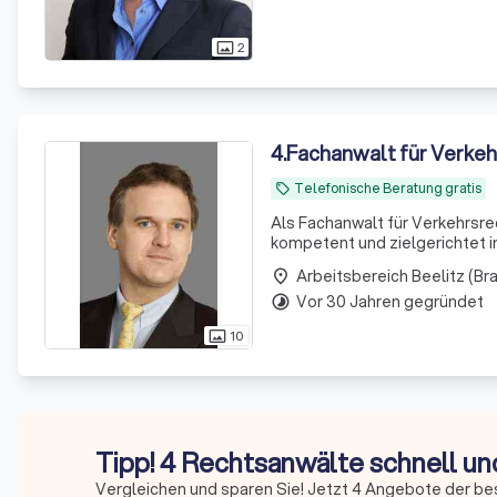
2
photo_size_select_actual
4
.
Fachanwalt für Verkeh
Telefonische Beratung gratis
local_offer
Als Fachanwalt für Verkehrsre
kompetent und zielgerichtet 
Arbeitsbereich Beelitz (B
place
Vor 30 Jahren gegründet
timelapse
10
photo_size_select_actual
Tipp! 4 Rechtsanwälte schnell un
Vergleichen und sparen Sie! Jetzt 4 Angebote der be