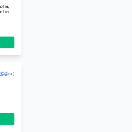
zlei,
n bis
 Ve
(28)