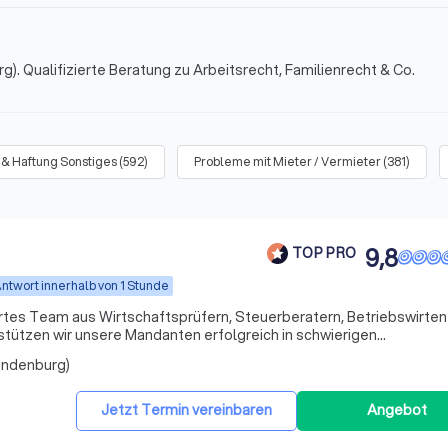
). Qualifizierte Beratung zu Arbeitsrecht, Familienrecht & Co.
 & Haftung Sonstiges
(
592
)
Probleme mit Mieter / Vermieter
(
381
)
9,8
TOP PRO
ntwort innerhalb von 1 Stunde
ertes Team aus Wirtschaftsprüfern, Steuerberatern, Betriebswirten
stützen wir unsere Mandanten erfolgreich in schwierigen
uns nicht nur als Ansprechpartner, sondern auch als Ratgeber und
randenburg)
Jetzt Termin vereinbaren
Angebot