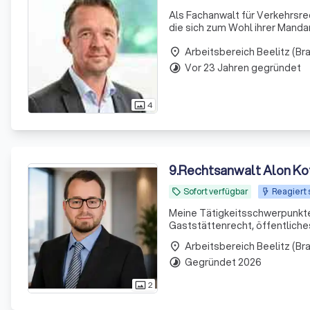
Als Fachanwalt für Verkehrsre
die sich zum Wohl ihrer Mandant
zwei Tage nach Erhalt der Pos
Arbeitsbereich Beelitz (B
place
Vor 23 Jahren gegründet
timelapse
4
photo_size_select_actual
9
.
Rechtsanwalt Alon K
Sofort verfügbar
Reagiert 
local_offer
Meine Tätigkeitsschwerpunkte
Gaststättenrecht, öffentliche
Arbeitsbereich Beelitz (B
place
Gegründet 2026
timelapse
2
photo_size_select_actual