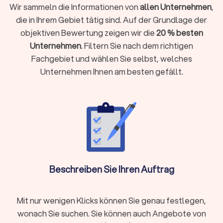
Wir sammeln die Informationen von
allen Unternehmen
,
einkalkulieren.
die in Ihrem Gebiet tätig sind. Auf der Grundlage der
Spezialfälle wie eine
Kellerentrümpelung
oder
Dachbodenräumung
sind oft günstiger als eine komplette
objektiven Bewertung zeigen wir die
20 % besten
Haushaltsauflösung einer
3-Zimmer-Wohnung
. Einige
Unternehmen
. Filtern Sie nach dem richtigen
Anbieter stellen auch
Container
zur Verfügung. Die Kosten
Fachgebiet und wählen Sie selbst, welches
hierfür beginnen bei ca.
€ 200,-
, abhängig vom Volumen und
Unternehmen Ihnen am besten gefällt.
Entsorgungsaufwand. Manche Anbieter bieten eine
kostenlose Besichtigung
an. Fordern Sie ein personalisiertes
Angebot an, um die
Kosten für Ihr Umzugsanliegen
zu
verstehen.
Wann braucht man eine Entrümpelung?
Es gibt viele Gründe für eine Entrümpelung: Beim Umzug, nach
einem Todesfall, beim Verkleinern des Haushalts oder
Beschreiben Sie Ihren Auftrag
einfach, um Platz zu schaffen. Auch Messie-Wohnungen oder
Geschäftsauflösungen erfordern professionelle Hilfe.
Entrümpelungsfirmen bieten meist einen
Rundum-Service
:
Mit nur wenigen Klicks können Sie genau festlegen,
vom Sortieren und Tragen über Abtransport und
wonach Sie suchen. Sie können auch Angebote von
fachgerechte Entsorgung bis hin zur besenreinen Übergabe.