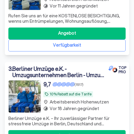
Vor 11 Jahren gegründet
timelapse
Rufen Sie uns an für eine KOSTENLOSE BESICHTIGUNG,
wenns um Entrümpelungen, Wohnungsauflösung,
Auflösungen von Garagen/ Kellern/ Zimmern geht oder
einzelne Gegenstände. Wir helfen Ihnen weiter 😊👍🏻
Angebot
Verfügbarkeit
3
.
Berliner Umzüge e.K. -
TOP
PRO
Umzugsunternehmen Berlin - Umzug
Berlin
9,7
(1517)
10% Rabatt auf die Tarife
local_offer
Arbeitsbereich Hohenwutzen
place
Vor 18 Jahren gegründet
timelapse
Berliner Umzüge e.K. – Ihr zuverlässiger Partner für
stressfreie Umzüge in Berlin, Deutschland und
international. Schnell, fair, professionell.