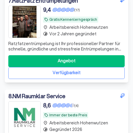
7
.
RatzFatz Entrümpelungen
9,4
(17)
Gratis Kennenlerngespräch
local_offer
Arbeitsbereich Hohenwutzen
place
Vor 2 Jahren gegründet
timelapse
Ratzfatzentrümpelung ist Ihr professioneller Partner für
schnelle, gründliche und stressfreie Entrümpelungen in
Berlin und Brandenburg. Ob Wohnungen, Häuser, Keller,
Garagen oder gewerbliche Objekte – wir schaffen Platz
Angebot
und Ordnung! Mit Erfahrung, Sorgfalt und einem starken
Team kümmern wir uns um H
Verfügbarkeit
8
.
NM Raumklar Service
8,6
(4)
Immer der beste Preis
local_offer
Arbeitsbereich Hohenwutzen
place
Gegründet 2026
timelapse