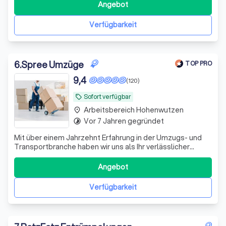
Preise, saubere Arbeit und schnelle Termine.
Angebot
Verfügbarkeit
6
.
Spree Umzüge
TOP PRO
9,4
(120)
Sofort verfügbar
local_offer
Arbeitsbereich Hohenwutzen
place
Vor 7 Jahren gegründet
timelapse
Mit über einem Jahrzehnt Erfahrung in der Umzugs- und
Transportbranche haben wir uns als Ihr verlässlicher
Partner etabliert. Unser Team, ausgestattet mit
umfassenden Kompetenzen und einer tiefen
Angebot
Verpflichtung zur Kundenzufriedenheit, stellt sicher, dass
jeder Service von höchster Qualität ist. Wir
Verfügbarkeit