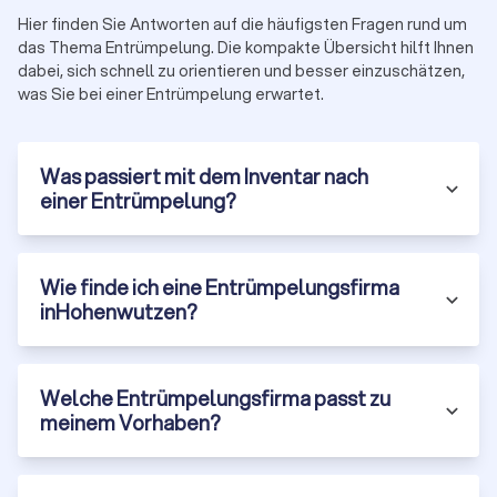
Hier finden Sie Antworten auf die häufigsten Fragen rund um
das Thema Entrümpelung. Die kompakte Übersicht hilft Ihnen
Entrümpelungsfirmen finden & vergleichen
dabei, sich schnell zu orientieren und besser einzuschätzen,
Wenn Sie schnell, unkompliziert und transparent
die
was Sie bei einer Entrümpelung erwartet.
passende Entrümpelungsfirma in Hohenwutzen finden
möchten, können Sie geprüfte Dienstleister auf Trustlocal
vergleichen. Jede
Was passiert mit dem Inventar nach
Firma auf unserer Plattform ist
offiziell registriert
und
einer Entrümpelung?
durchläuft eine manuelle
Qualitätsprüfung
. Der aktuelle
Trustlocal-Score für Entrümpelungsanbieter liegt bei 8.4 von
10 Punkten – basierend auf 9,750 verifizierten
Erfahrungsberichten.
Wie finde ich eine Entrümpelungsfirma
Mit Trustlocal können Sie:
gezielt nach Leistungen wie Haushaltsauflösung,
inHohenwutzen?
Kellerentrümpelung oder Entsorgung
filtern
,
Anbieterprofile transparent
vergleichen
,
direkt
Kontakt aufnehmen
und
Ihre Anforderungen
Welche Entrümpelungsfirma passt zu
beschreiben
,
meinem Vorhaben?
und
bis zu vier kostenlose, unverbindliche Angebote
anfordern
.
So finden Sie nicht nur den
besten Preis
, sondern auch den
Anbieter
, der wirklich zu Ihrem Vorhaben passt.