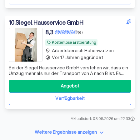
10
.
Siegel Hausservice GmbH
8,3
(6)
Kostenlose Erstberatung
local_offer
Arbeitsbereich Hohenwutzen
place
Vor 17 Jahren gegründet
timelapse
Bei der Siegel Hausservice GmbH verstehen wir, dass ein
Umzug mehr als nur der Transport von A nach B ist. Es
geht um den Beginn eines neuen Kapitels in Ihrem Leben.
Deshalb setzen wir alles daran, diesen Übergang so
Angebot
reibungslos und stressfrei wie möglich zu gestalten.
Unser Team aus erfahrenen Umzu
Verfügbarkeit
Aktualisiert: 03.08.2026 um 22:33
info
keyboard_arrow_down
Weitere Ergebnisse anzeigen