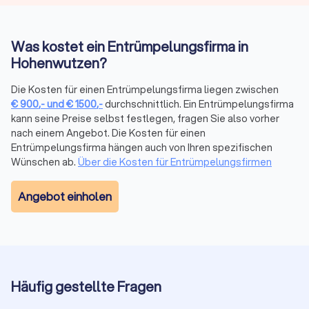
Nicht nur Privatpersonen, sondern auch Unternehmen
benötigen professionelle Hilfe beim Räumen. Besonders bei
Standortschließungen oder Umstrukturierungen fällt viel
Was kostet ein Entrümpelungsfirma in
Inventar an. Anbieter für
Entrümpelung und Entsorgung
Hohenwutzen?
übernehmen neben dem Abtransport auch die
umweltgerechte Trennung und Entsorgung. Nach der
Die Kosten für einen Entrümpelungsfirma liegen zwischen
Räumung helfen spezialisierte
Reinigungsfirmen
beim
€
900
,-
und
€
1500
,-
durchschnittlich. Ein Entrümpelungsfirma
Übergabestandard.
kann seine Preise selbst festlegen, fragen Sie also vorher
nach einem Angebot. Die Kosten für einen
Entrümpelungsfirma hängen auch von Ihren spezifischen
Rechtliche Aspekte bei der Entrümpelung
Wünschen ab.
Über die Kosten für Entrümpelungsfirmen
Bei einer Entrümpelung gelten bestimmte gesetzliche
Vorgaben.
Sondermüll
und
Elektroschrott
müssen
Angebot einholen
fachgerecht entsorgt werden. Seriöse Anbieter kennen die
Vorschriften und kümmern sich um die
korrekte Trennung
.
Wer aus einer Mietwohnung auszieht, sollte den
Mietvertrag
prüfen
: Oft ist eine besenreine Übergabe Pflicht. Nach einem
Todesfall dürfen nur Erbende über den Haushalt verfügen. Bei
Unklarheiten ist rechtlicher Rat von einem
Anwalt für Erbrecht
Häufig gestellte Fragen
empfehlenswert.