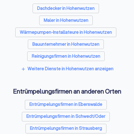
Dachdecker in Hohenwutzen
Maler in Hohenwutzen
Wärmepumpen-Installateure in Hohenwutzen
Bauunternehmer in Hohenwutzen
Reinigungsfirmen in Hohenwutzen
Stuckateure in Hohenwutzen
Weitere Dienste in Hohenwutzen anzeigen
add
Spezialisten für Dämmung in Hohenwutzen
Entrümpelungsfirmen an anderen Orten
Umzugsunternehmen in Hohenwutzen
Kammerjäger in Hohenwutzen
Entrümpelungsfirmen in Eberswalde
Sicherheitstechniker in Hohenwutzen
Entrümpelungsfirmen in Schwedt/Oder
Trockenbauer in Hohenwutzen
Entrümpelungsfirmen in Strausberg