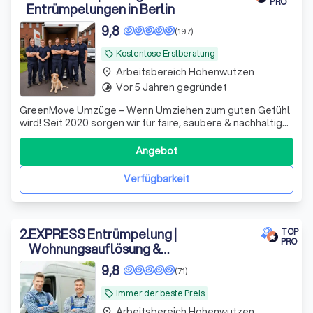
PRO
Entrümpelungen in Berlin
9,8
(197)
Kostenlose Erstberatung
local_offer
Arbeitsbereich Hohenwutzen
place
Vor 5 Jahren gegründet
timelapse
GreenMove Umzüge – Wenn Umziehen zum guten Gefühl
wird! Seit 2020 sorgen wir für faire, saubere & nachhaltige
Umzüge mit Herz. 🌿📦Mit uns wird Ihr Umzug leicht,
stressfrei und nachhaltig.💚
Angebot
Verfügbarkeit
2
.
EXPRESS Entrümpelung |
TOP
PRO
Wohnungsauflösung &
Haushaltsauflösung, Sperrmüll,
9,8
(71)
Entsorgung
Immer der beste Preis
local_offer
Arbeitsbereich Hohenwutzen
place