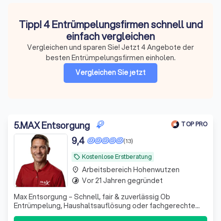
Tipp! 4 Entrümpelungsfirmen schnell und
einfach vergleichen
Vergleichen und sparen Sie! Jetzt 4 Angebote der
besten Entrümpelungsfirmen einholen.
Vergleichen Sie jetzt
5
.
MAX Entsorgung
TOP PRO
9,4
(13)
Kostenlose Erstberatung
local_offer
Arbeitsbereich Hohenwutzen
place
Vor 21 Jahren gegründet
timelapse
Max Entsorgung – Schnell, fair & zuverlässig Ob
Entrümpelung, Haushaltsauflösung oder fachgerechte
Entsorgung – wir machen’s für Sie einfach. Transparente