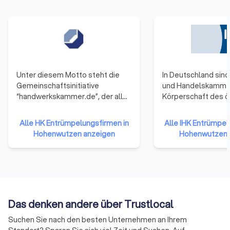
Unter diesem Motto steht die
In Deutschland sind 
Gemeinschaftsinitiative
und Handelskamme
“handwerkskammer.de”, der alle
Körperschaft des ö
53 Handwerkskammern
Rechts. Zu ihnen g
angehören. Sie repräsentieren
Unternehmen einer 
Alle HK Entrümpelungsfirmen in
Alle IHK Entrümpel
damit das gesamte Handwerk in
Gewerbetreibende
Hohenwutzen anzeigen
Hohenwutzen 
der Bundesrepublik Deutschland.
Unternehmen mit 
Die Mitglieder haben sich darauf
reiner Handwerksu
verständigt, ihre Ressourcen zu
Landwirtschaften u
bündeln und neue Formen der
Freiberufler (die nic
Zusammenarbeit zu erproben.
Handelsregister ei
Auf diese Weise soll die Arbeit
sind) gehören ihne
Das denken andere über Trustlocal
der Handwerkskammern
an.
effizienter und effektiver
Suchen Sie nach den besten Unternehmen an Ihrem
werden.