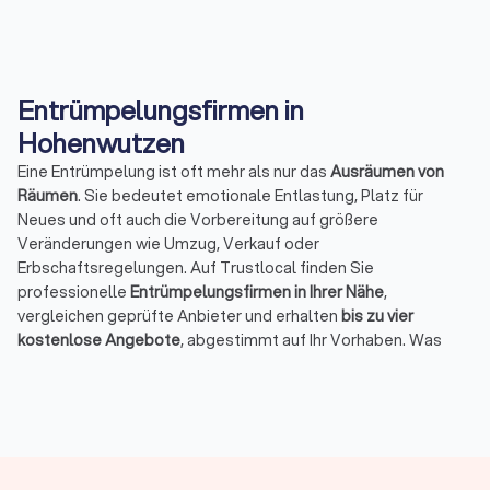
Entrümpelungsfirmen in
Hohenwutzen
Eine Entrümpelung ist oft mehr als nur das
Ausräumen von
Räumen
. Sie bedeutet emotionale Entlastung, Platz für
Neues und oft auch die Vorbereitung auf größere
Veränderungen wie Umzug, Verkauf oder
Erbschaftsregelungen. Auf Trustlocal finden Sie
professionelle
Entrümpelungsfirmen in Ihrer Nähe
,
vergleichen geprüfte Anbieter und erhalten
bis zu vier
kostenlose Angebote
, abgestimmt auf Ihr Vorhaben. Was
versteht man unter Haushaltsauflösung & Entrümpelung?
Bei einer Haushaltsauflösung räumt ein Dienstleister den
gesamten Hausstand auf, meist nach einem
Todesfall
, einem
Umzug ins Pflegeheim
oder dem
Verkauf einer Immobilie
. Die
Anbieter sortieren, verwerten und entsorgen Möbel,
Haushaltsgegenstände und
persönliche Dinge
. Im