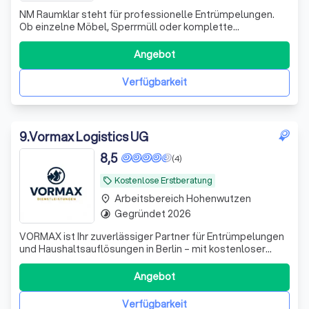
NM Raumklar steht für professionelle Entrümpelungen.
Ob einzelne Möbel, Sperrmüll oder komplette
Räumungen – wir arbeiten schnell, sauber und zuverlässig.
Ihr Platzproblem ist unsere Aufgabe.
Angebot
Verfügbarkeit
9
.
Vormax Logistics UG
8,5
(4)
Kostenlose Erstberatung
local_offer
Arbeitsbereich Hohenwutzen
place
Gegründet 2026
timelapse
VORMAX ist Ihr zuverlässiger Partner für Entrümpelungen
und Haushaltsauflösungen in Berlin – mit kostenloser
Besichtigung, transparentem Angebot und besenreiner
Übergabe.
Angebot
Verfügbarkeit