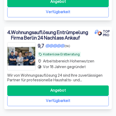
Angebot
Verfügbarkeit
4
.
Wohnungsauflösung Entrümpelung
TOP
PRO
Firma Berlin 24 Nachlass Ankauf
9,7
(56)
Kostenlose Erstberatung
local_offer
Arbeitsbereich Hohenwutzen
place
Vor 18 Jahren gegründet
timelapse
Wir von Wohnungsauflösung 24 sind Ihre zuverlässigen
Partner für professionelle Haushalts- und
Wohnungsauflösungen in Berlin und darüber hinaus. Mit
jahrelanger Erfahrung in der Branche bieten wir Ihnen
Angebot
umfassende Dienstleistungen, die von der Entrümpelung
bis hin zur fachgerechten Entsorgung von Sp
Verfügbarkeit