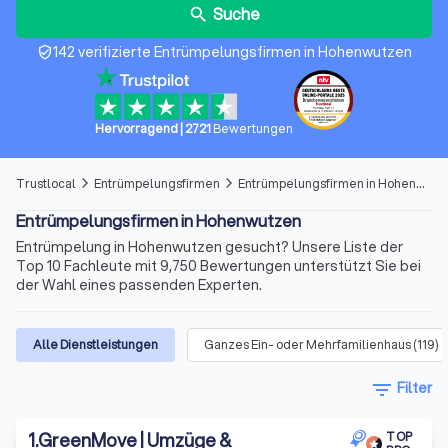
Suche
search
142 verifizierte Entrümpelungsfirmen in Hohenwutzen
verified_user
Hervorragend
|
2721
Bewertungen
Trustlocal
Entrümpelungsfirmen
Entrümpelungsfirmen in Hohenwutzen
arrow_forward_ios
arrow_forward_ios
Entrümpelungsfirmen in Hohenwutzen
Entrümpelung in Hohenwutzen gesucht? Unsere Liste der
Top 10 Fachleute mit 9,750 Bewertungen unterstützt Sie bei
der Wahl eines passenden Experten.
Alle Dienstleistungen
Ganzes Ein- oder Mehrfamilienhaus
(
119
)
filter_list
Filter
1
.
GreenMove | Umzüge &
TOP