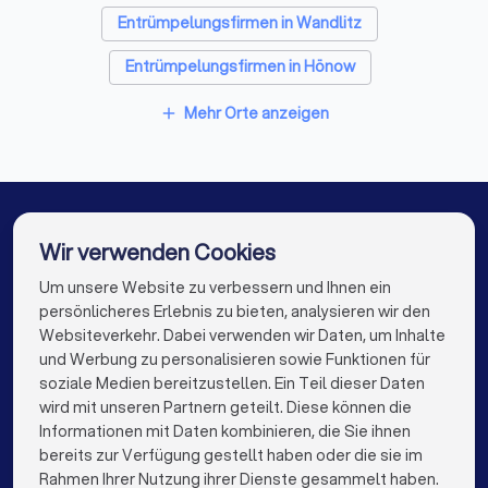
Sanitärinstallateure in Hohenwutzen
Entrümpelungsfirmen in Wandlitz
Fliesenleger in Hohenwutzen
Entrümpelungsfirmen in Hönow
Fensterbauer in Hohenwutzen
Entrümpelungsfirmen in Zehlendorf
Mehr Orte anzeigen
add
Bodenleger in Hohenwutzen
Entrümpelungsfirmen in Berlin
Entrümpelungsfirmen in Hamburg
Entrümpelungsfirmen in München
Wir verwenden Cookies
Entrümpelungsfirmen in Köln
Um unsere Website zu verbessern und Ihnen ein
Die besten Entrümpelungsfirmen für Sie
persönlicheres Erlebnis zu bieten, analysieren wir den
Entrümpelungsfirmen in Frankfurt am Main
Websiteverkehr. Dabei verwenden wir Daten, um Inhalte
info@trustlocal.de
und Werbung zu personalisieren sowie Funktionen für
Entrümpelungsfirmen in Stuttgart
soziale Medien bereitzustellen. Ein Teil dieser Daten
wird mit unseren Partnern geteilt. Diese können die
Entrümpelungsfirmen in Düsseldorf
Informationen mit Daten kombinieren, die Sie ihnen
bereits zur Verfügung gestellt haben oder die sie im
Entrümpelungsfirmen in Dortmund
keyboard_arrow_down
FÜR PRIVATPERSONEN
Rahmen Ihrer Nutzung ihrer Dienste gesammelt haben.