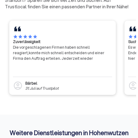
Standort? Sparen Sie sich viel Zeit und Suchen. Auf
Trustlocal finden Sie einen passenden Partner in Ihrer Nähe!
star
star
star
star
star
star
sta
Zuverlässigkeit
Suche
Die vorgeschlagenen Firmen haben schnell
Es wa
reagiert,konnte mich schnell entscheiden und einer
Ende 
Firma den Auftrag erteilen. Jederzeit wieder
hier 
Bärbel
account_circle
account_circl
31. Juli
auf
Trustpilot
Weitere Dienstleistungen in Hohenwutzen