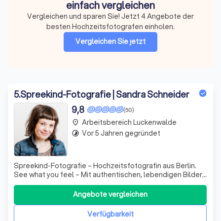
einfach vergleichen
Vergleichen und sparen Sie! Jetzt 4 Angebote der
besten Hochzeitsfotografen einholen.
Vergleichen Sie jetzt
5
.
Spreekind-Fotografie | Sandra Schneider
9,8
(50)
Arbeitsbereich Luckenwalde
place
Vor 5 Jahren gegründet
timelapse
Spreekind-Fotografie – Hochzeitsfotografin aus Berlin.
See what you feel – Mit authentischen, lebendigen Bildern
halte ich eure einzigartigen Momente fest und mache
euren besonderen Tag unvergesslich.
Angebote vergleichen
Verfügbarkeit