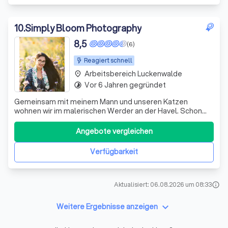
10
.
Simply Bloom Photography
8,5
(6)
Reagiert schnell
Arbeitsbereich Luckenwalde
place
Vor 6 Jahren gegründet
timelapse
Gemeinsam mit meinem Mann und unseren Katzen
wohnen wir im malerischen Werder an der Havel. Schon
früh erkannte ich, dass kreative Arbeit meine Leidenschaft
ist. Im Alter von 10 Jahren fing ich an erste Fotos in einer
Angebote vergleichen
Dunkelkammer zu entwickeln und mit 14 konnte ich mir
meine erste Kamera zulegen
Verfügbarkeit
Aktualisiert: 06.08.2026 um 08:33
info
keyboard_arrow_down
Weitere Ergebnisse anzeigen