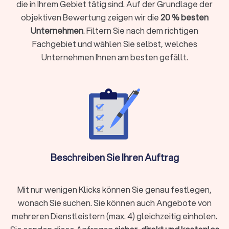
die in Ihrem Gebiet tätig sind. Auf der Grundlage der
Auf Trustlocal können Sie die Bildstile, Farbbearbeitungen
objektiven Bewertung zeigen wir die
20 % besten
und Reportagen der einzelnen Fotografen direkt ansehen –
Unternehmen
. Filtern Sie nach dem richtigen
von klassischen Schwarz-Weiß-Serien bis zu modernen
Editorial-Looks. Nutzen Sie außerdem die
Fachgebiet und wählen Sie selbst, welches
Filterfunktionen
, um
gezielt nach
Begleitungsdauer, Entfernung oder Trustlocal-
Unternehmen Ihnen am besten gefällt.
Score
zu suchen.
Vorgespräch:
Abstimmung zu Stil, Zeitplan, Prioritäten
und Must-have-Momenten
Begleitung:
wählbar als Standesamt-Reportage (2–3
Stunden), Halbtag (6–8 Stunden) oder Ganztag (10–12
Stunden)
Reportage:
Dokumentation von Vorbereitung, Trauung,
Paarshooting, Gruppenfotos, Reden und Tanz
Nachbearbeitung:
Auswahl und Bearbeitung der Bilder
im individuellen Farblook, Retusche, Bereitstellung in
Beschreiben Sie Ihren Auftrag
Online-Galerie mit Downloadrechten
Mit nur wenigen Klicks können Sie genau festlegen,
Spezialfälle
wonach Sie suchen. Sie können auch Angebote von
Standesamt (2–3 Stunden):
kompakter Zeitplan, präzise
mehreren Dienstleistern (max. 4) gleichzeitig einholen.
Gruppenlogistik