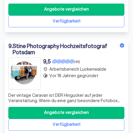
sind auf der Suche nach etwas Besonderem? Sie wollen
Fotos von sich, die mehr zeigen als Ihre übliche
Angebote vergleichen
Schokoladenseite? Sie wünschen sich Bilder, die ehrlich
sind, lebendig, natürlich –
Verfügbarkeit
9
.
Stine Photography Hochzeitsfotograf
Potsdam
9,5
(45)
Arbeitsbereich Luckenwalde
place
Vor 18 Jahren gegründet
timelapse
Der vintage Caravan ist DER Hingucker auf jeder
Veranstaltung. Wenn du eine ganz besondere Fotobox
suchst, dann ist dieser liebevoll restaurierte Anhänger
genau das richtige für dein Event. Hier kommen die Fotos
Angebote vergleichen
als Stripes heraus, ganz so wie es früher war. Der Caravan
wird durch unser Team betreut
Verfügbarkeit