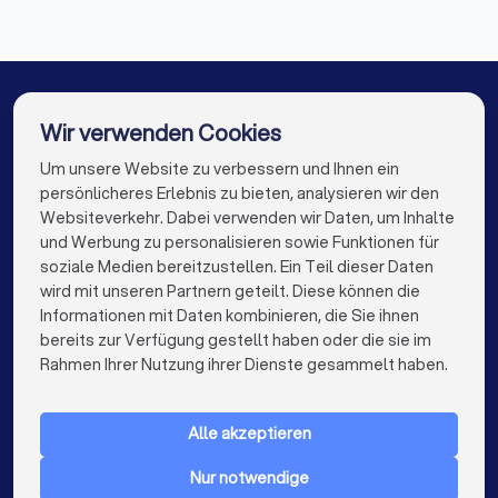
Hochzeitsfotografen in Schönefeld
Hochzeitsfotografen in Zeuthen
Hochzeitsfotografen in Marquardt
Wir verwenden Cookies
Hochzeitsfotografen in Lutherstadt Wittenberg
Um unsere Website zu verbessern und Ihnen ein
Die besten Hochzeitsfotografen für Sie
persönlicheres Erlebnis zu bieten, analysieren wir den
Hochzeitsfotografen in Berlin
Websiteverkehr. Dabei verwenden wir Daten, um Inhalte
info@trustlocal.de
und Werbung zu personalisieren sowie Funktionen für
Hochzeitsfotografen in Hamburg
soziale Medien bereitzustellen. Ein Teil dieser Daten
wird mit unseren Partnern geteilt. Diese können die
Hochzeitsfotografen in München
Informationen mit Daten kombinieren, die Sie ihnen
bereits zur Verfügung gestellt haben oder die sie im
Hochzeitsfotografen in Köln
keyboard_arrow_down
FÜR PRIVATPERSONEN
Rahmen Ihrer Nutzung ihrer Dienste gesammelt haben.
Hochzeitsfotografen in Frankfurt am Main
keyboard_arrow_down
FÜR FIRMEN
Hochzeitsfotografen in Stuttgart
Alle akzeptieren
keyboard_arrow_down
ÜBER TRUSTLOCAL
Hochzeitsfotografen in Düsseldorf
Nur notwendige
LAND