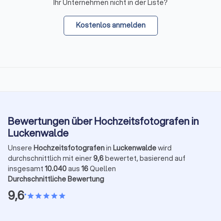
Ihr Unternehmen nicht in der Liste?
Kostenlos anmelden
Bewertungen über Hochzeitsfotografen in
Luckenwalde
Unsere
Hochzeitsfotografen
in
Luckenwalde
wird
durchschnittlich mit einer
9,6
bewertet, basierend auf
insgesamt
10.040
aus
16
Quellen
Durchschnittliche Bewertung
9,6
•
star
star
star
star
star