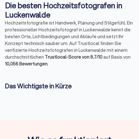
und Deiner Art begeistert. Zusätzlich hast Du mit dem
Die besten Hochzeitsfotografen in
kleinen Nebenprojekt der Fotos unseres Sohnes etwas
Luckenwalde
kreiiert, dass wir hüten werden wie einen Schatz. Danke
für deine tolle Arbeit, herzlichste Grüße Anne und Tobi
Hochzeitsfotografie ist Handwerk, Planung und Stilgefühl. Ein
professioneller Hochzeitsfotograf in Luckenwalde kennt die
besten Orte, Lichtbedingungen und Abläufe und setzt Ihr
Konzept technisch sauber um. Auf Trustlocal finden Sie
verifizierte Hochzeitsfotografen in Luckenwalde mit einem
durchschnittlichen
Trustlocal-Score von 8.7/10
auf Basis von
10,056 Bewertungen
.
Das Wichtigste in Kürze
Ein Hochzeitsfotograf in Luckenwalde dokumentiert
Trauung, Paarmomente und Feier
professionell.
Buchbar ab
2–3 Stunden (Standesamt)
bis zur
ganztägigen Reportage
; Preise liegen je nach Paket bei
etwa 300–3.000+ €.
Leistungen umfassen
Vorgespräch, Begleitung,
Reportage, Nachbearbeitung sowie Online-Galerien mit
Downloadrechten
.