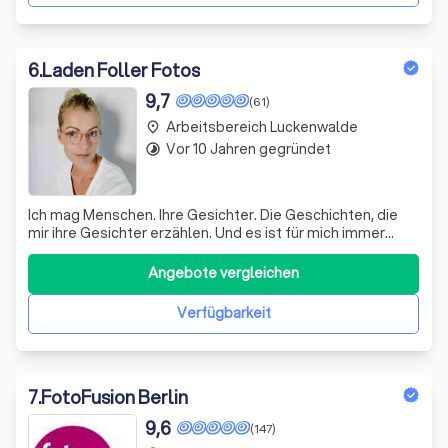
6
.
Laden Foller Fotos
9,7
(61)
Arbeitsbereich Luckenwalde
place
Vor 10 Jahren gegründet
timelapse
Ich mag Menschen. Ihre Gesichter. Die Geschichten, die
mir ihre Gesichter erzählen. Und es ist für mich immer
wieder ein Abenteuer, das besondere Etwas eines
Menschen und seines Gesichts in dem einen Moment im
Angebote vergleichen
Foto einzufangen, der genau zu ihm passt. Ich schätze
mich glücklich, in meinem Traumberu
Verfügbarkeit
7
.
FotoFusion Berlin
9,6
(147)