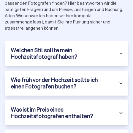
10–20 % sind möglich. Frühzeitig anfragen.
passenden Fotografen finden? Hier beantworten wir die
häufigsten Fragen rund um Preise, Leistungen und Buchung.
Alles Wissenwertes haben wir hier kompakt
zusammengefasst, damit Sie Ihre Planung sicher und
So arbeitet ein Hochzeitsfotograf: vor,
stressfrei angehen können.
während, nach dem Tag
Der Paketpreis spiegelt nicht nur die Stunden am Tag der
Hochzeit. Er umfasst auch Planung, Bildauswahl,
Welchen Stil sollte mein
Nachbearbeitung, Datensicherung und die Bereitstellung der
Hochzeitsfotograf haben?
Galerie.
Vor dem Tag
Wie früh vor der Hochzeit sollte ich
einen Fotografen buchen?
Beratung:
Stil festlegen, Prioritäten klären, Ablauf grob
planen
Zeitplan:
feste Slots für Trauung, Gruppenfotos und
Paarportraits
Was ist im Preis eines
Hochzeitsfotografen enthalten?
Am Tag
Coverage nach Paket:
2–3 Std. (Standesamt), 6–8 Std.