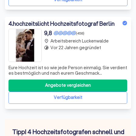
4
.
hochzeitslicht Hochzeitsfotograf Berlin
9,8
(458)
Arbeitsbereich Luckenwalde
place
Vor 22 Jahren gegründet
timelapse
Eure Hochzeit ist so wie jede Person einmalig. Sie verdient
es bestmöglich und nach eurem Geschmack
festgehalten zu werden. Bei hochzeitslicht findet ihr ein
starkes Team aus Hochzeitsfotograf und
Angebote vergleichen
Hochzeitsvideograf für höchste Ansprüche. Schaut euch
auf der Webseite die unterschiedlichen Stilrichtu
Verfügbarkeit
Tipp! 4 Hochzeitsfotografen schnell und