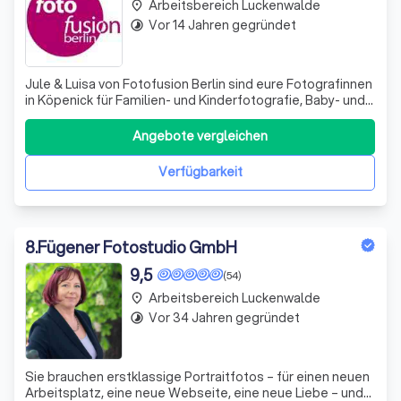
Arbeitsbereich Luckenwalde
place
Vor 14 Jahren gegründet
timelapse
Jule & Luisa von Fotofusion Berlin sind eure Fotografinnen
in Köpenick für Familien- und Kinderfotografie, Baby- und
Schwangerenfotografie, Bewerbungsfotos,
Hochzeitsfotografie, Businessfotos und Aktfotografie !
Angebote vergleichen
Ob in unserem Fotostudio oder flexibel On Location bei
euch vor Ort – Bucht uns für e
Verfügbarkeit
8
.
Fügener Fotostudio GmbH
9,5
(54)
Arbeitsbereich Luckenwalde
place
Vor 34 Jahren gegründet
timelapse
Sie brauchen erstklassige Portraitfotos – für einen neuen
Arbeitsplatz, eine neue Webseite, eine neue Liebe – und