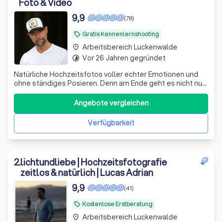
Foto & Video
9,9
(78)
Gratis Kennenlernshooting
local_offer
Arbeitsbereich Luckenwalde
place
Vor 26 Jahren gegründet
timelapse
Natürliche Hochzeitsfotos voller echter Emotionen und
ohne ständiges Posieren. Denn am Ende geht es nicht nur
darum, wie eure Hochzeit aussah, sondern vor allem
darum, wie sie sich angefühlt hat.
Angebote vergleichen
Verfügbarkeit
2
.
lichtundliebe | Hochzeitsfotografie
zeitlos & natürlich | Lucas Adrian
9,9
(41)
Kostenlose Erstberatung
local_offer
Arbeitsbereich Luckenwalde
place