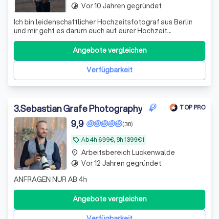
Vor 10 Jahren gegründet
timelapse
Ich bin leidenschaftlicher Hochzeitsfotograf aus Berlin
und mir geht es darum euch auf eurer Hochzeit
wunderschön und in authentischen Farben einzufangen
und mit Bildern für die Ewigkeit zu begeistern
Angebote vergleichen
Verfügbarkeit
3
.
Sebastian Grafe Photography
TOP PRO
9,9
(38)
Ab 4h 699€, 8h 1399€ !
local_offer
Arbeitsbereich Luckenwalde
place
Vor 12 Jahren gegründet
timelapse
ANFRAGEN NUR AB 4h
Angebote vergleichen
Verfügbarkeit