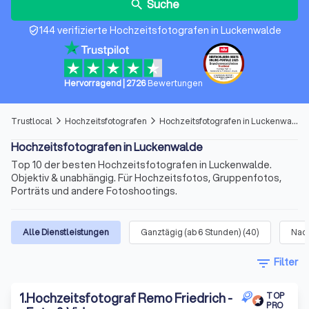
Suche
search
144 verifizierte Hochzeitsfotografen in Luckenwalde
verified_user
Hervorragend
|
2726
Bewertungen
Trustlocal
Hochzeitsfotografen
Hochzeitsfotografen in Luckenwalde
arrow_forward_ios
arrow_forward_ios
Hochzeitsfotografen in Luckenwalde
Top 10 der besten Hochzeitsfotografen in Luckenwalde.
Objektiv & unabhängig. Für Hochzeitsfotos, Gruppenfotos,
Porträts und andere Fotoshootings.
Alle Dienstleistungen
Ganztägig (ab 6 Stunden)
(
40
)
Nac
filter_list
Filter
1
.
Hochzeitsfotograf Remo Friedrich -
TOP
PRO