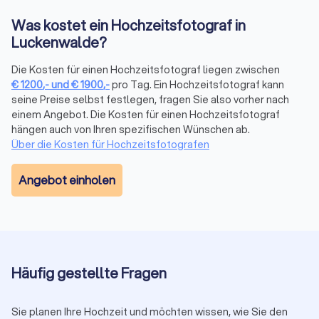
Lieferungsoptionen wie eine Online-Galerie, hochauflösende
Downloads und persönliche Nutzungsrechte sollten Sie mit
Was kostet ein Hochzeitsfotograf in
dem Fotografen besprechen.
Luckenwalde?
Die Kosten für einen Hochzeitsfotograf liegen zwischen
Extras & Gebühren (angebotabhängig)
€
1200
,-
und
€
1900
,-
pro Tag. Ein Hochzeitsfotograf kann
Zweiter Fotograf:
50 € bis 100 € pro Stunde
seine Preise selbst festlegen, fragen Sie also vorher nach
Zusatzstunden über Paketvereinbarung:
100 € bis 200 €
einem Angebot. Die Kosten für einen Hochzeitsfotograf
pro Stunde
hängen auch von Ihren spezifischen Wünschen ab.
Drohne (erlaubnisabhängig):
100 € bis 300 €
Über die Kosten für Hochzeitsfotografen
Album/Prints:
ab 200 €
Express-Lieferung:
ca. 150 €
Angebot einholen
Reisekosten außerhalb Luckenwalde:
i. d. R. 0,50 € bis 1 €
pro km
Anzahlung:
häufig 20–30 % zur Terminfixierung
Vergleichen Sie kostenlos bis zu vier Angebote auf
Trustlocal. Achten Sie auf
Leistung, Bildanzahl, Lieferzeit,
Rechte, Reisekosten
und
Vertragskonditionen
.
Häufig gestellte Fragen
Saison-Hinweis: Mai–September ist Peak-Season.
Samstage werden schnell ausgebucht und Zuschläge von
Sie planen Ihre Hochzeit und möchten wissen, wie Sie den