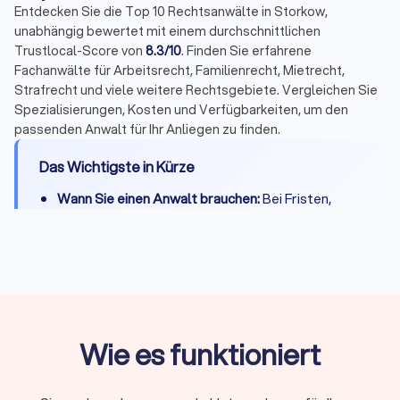
Entdecken Sie die Top 10 Rechtsanwälte in Storkow,
unabhängig bewertet mit einem durchschnittlichen
Trustlocal-Score von
8.3/10
. Finden Sie erfahrene
Fachanwälte für Arbeitsrecht, Familienrecht, Mietrecht,
Strafrecht und viele weitere Rechtsgebiete. Vergleichen Sie
Spezialisierungen, Kosten und Verfügbarkeiten, um den
passenden Anwalt für Ihr Anliegen zu finden.
Das Wichtigste in Kürze
Wann Sie einen Anwalt brauchen:
Bei Fristen,
komplexen Fällen, Gerichtsverfahren oder hohen
Risiken
Erstberatung:
Gesetzlich begrenzt auf maximal
226,10 Euro, viele Kanzleien bieten 15-20 Minuten
kostenlos
Fachanwalt:
24 Spezialisierungen in Deutschland,
Wie es funktioniert
nachgewiesene Expertise durch Fortbildungen
Kosten:
RVG-Gebühren, Stundensätze (180-350