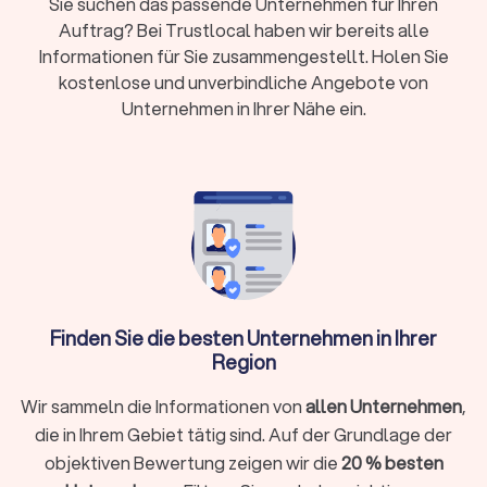
Sie suchen das passende Unternehmen für Ihren
Euro) oder Pauschalpreise je nach Fall
Auftrag? Bei Trustlocal haben wir bereits alle
Rechtsschutz:
Prüfen Sie Versicherungsschutz
Informationen für Sie zusammengestellt. Holen Sie
oder Prozesskostenhilfe bei geringem
kostenlose und unverbindliche Angebote von
Einkommen
Unternehmen in Ihrer Nähe ein.
Wann brauche ich überhaupt einen
Rechtsanwalt?
Sie müssen nicht bei jedem rechtlichen Anliegen sofort einen
Anwalt einschalten. Bei kleineren Fragen hilft oftmals die
Erstberatung bei einer Verbraucherzentrale oder eine
gezielte Online-Recherche. Ein Rechtsanwalt unterstützt Sie
Finden Sie die besten Unternehmen in Ihrer
ganz gezielt, wenn:
Region
Sie kurzfristig eine Frist wahren müssen (zum Beispiel bei
Wir sammeln die Informationen von
allen Unternehmen
,
einer Kündigungsschutzklage innerhalb von drei Wochen)
die in Ihrem Gebiet tätig sind. Auf der Grundlage der
Ihr Fall rechtlich komplex ist und spezielles Fachwissen
objektiven Bewertung zeigen wir die
20 % besten
erfordert