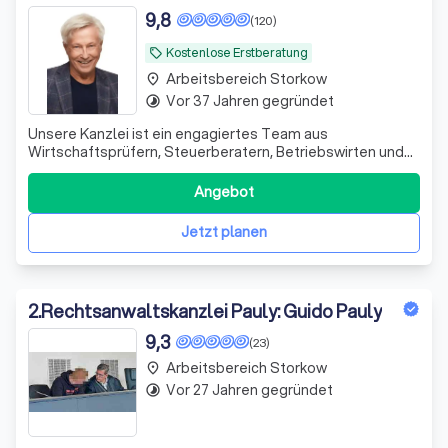
9,8
(120)
Kostenlose Erstberatung
local_offer
Arbeitsbereich Storkow
place
Vor 37 Jahren gegründet
timelapse
Unsere Kanzlei ist ein engagiertes Team aus
Wirtschaftsprüfern, Steuerberatern, Betriebswirten und
Fachanwälten. Seit 1995 unterstützen wir unsere
Mandanten erfolgreich in schwierigen Finanzsituationen.
Angebot
Wir sehen uns nicht nur als Ansprechpartner, sondern auch
als Ratgeber und Umsetzer von Lösungen.
Jetzt planen
2
.
Rechtsanwaltskanzlei Pauly: Guido Pauly
9,3
(23)
Arbeitsbereich Storkow
place
Vor 27 Jahren gegründet
timelapse