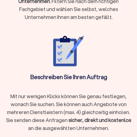
Unternehmen
. Filtern Sie nach dem richtigen
Sie eine gerichtliche Vertretung brauchen oder eine Klage
Fachgebiet und wählen Sie selbst, welches
ansteht
Unternehmen Ihnen am besten gefällt.
Sie einen Vertrag prüfen oder aufsetzen möchten (etwa
Mietvertrag, Kaufvertrag oder Arbeitsvertrag)
Ihr Anliegen mit hohen finanziellen oder persönlichen
Risiken verbunden ist
Sie Ihre Rechte gegenüber Behörden, Arbeitgebern oder
anderen Parteien aktiv durchsetzen wollen
Holen Sie rechtzeitig juristischen Rat ein, damit Sie Fehler
vermeiden und Ihre Position stärken.
Beschreiben Sie Ihren Auftrag
Welche Aufgaben übernehmen
Mit nur wenigen Klicks können Sie genau festlegen,
Rechtsanwälte?
wonach Sie suchen. Sie können auch Angebote von
Rechtsanwälte sind weit mehr als Verteidiger vor Gericht. Sie
mehreren Dienstleistern (max. 4) gleichzeitig einholen.
begleiten Sie in vielen Lebenssituationen und übernehmen
Sie senden diese Anfragen
sicher, direkt und kostenlos
unterschiedliche Aufgaben:
an die ausgewählten Unternehmen.
Beratung und Prävention:
Anwälte prüfen Verträge, beraten