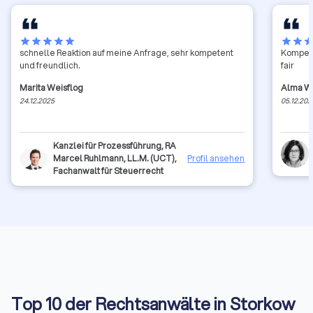
star
star
star
star
star
star
star
sta
schnelle Reaktion auf meine Anfrage, sehr kompetent
Kompete
und freundlich.
fair
Marita Weisflog
Alma W
24.12.2025
05.12.202
Kanzlei für Prozessführung, RA
Marcel Ruhlmann, LL.M. (UCT),
Profil ansehen
Fachanwalt für Steuerrecht
Top 10 der Rechtsanwälte in Storkow