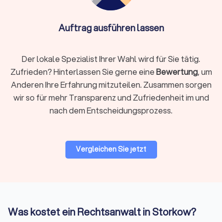
Rechtsgebiet identifizieren
Definieren Sie klar, welches Rechtsgebiet betroffen ist.
Arbeitsrecht, Familienrecht, Mietrecht, Strafrecht und andere
Auftrag ausführen lassen
Bereiche erfordern jeweils spezialisiertes Wissen. Ein
Fachanwalt hat zusätzliche Qualifikationen und
nachgewiesene Erfahrung in seinem Gebiet.
Der lokale Spezialist Ihrer Wahl wird für Sie tätig.
Zufrieden? Hinterlassen Sie gerne eine
Bewertung
, um
Anderen Ihre Erfahrung mitzuteilen. Zusammen sorgen
Regionale oder überregionale Suche
wir so für mehr Transparenz und Zufriedenheit im und
Für viele Mandate ist ein Anwalt in Ihrer Nähe praktisch,
nach dem Entscheidungsprozess.
insbesondere wenn persönliche Treffen oder
Gerichtstermine vor Ort anstehen. Bei hochspezialisierten
Fragen kann auch ein überregionaler Experte sinnvoll sein, da
viel Kommunikation heute digital abläuft.
Vergleichen Sie jetzt
Bewertungen prüfen
Bei Trustlocal finden Sie alle relevanten Bewertungen
gebündelt an einem Ort. Wir sammeln
Was kostet ein Rechtsanwalt in Storkow?
Mandantenbewertungen von verschiedenen Plattformen und