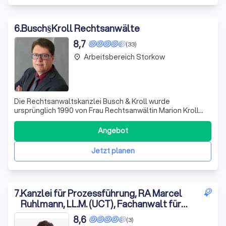
6
.
Busch§Kroll Rechtsanwälte
8,7
(33)
Arbeitsbereich Storkow
place
Die Rechtsanwaltskanzlei Busch & Kroll wurde
ursprünglich 1990 von Frau Rechtsanwältin Marion Kroll
gegründet und fusionierte im Juni 2018 mit der Kanzlei von
Herrn Rechtsanwalt Michael Busch. Seit dem Ausscheiden
Angebot
von Frau Kroll im März 2019 wird die Kanzlei von Herrn
Busch, einem Fachanwalt für Fam
Jetzt planen
7
.
Kanzlei für Prozessführung, RA Marcel
Ruhlmann, LL.M. (UCT), Fachanwalt für
Steuerrecht
8,6
(3)