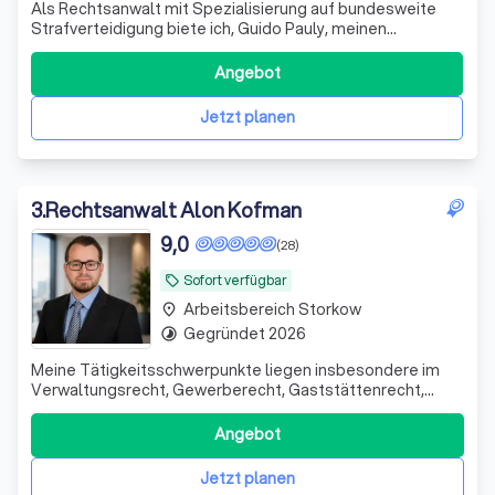
Als Rechtsanwalt mit Spezialisierung auf bundesweite
Strafverteidigung biete ich, Guido Pauly, meinen
Mandanten eine individuelle und ergebnisorientierte
Beratung und Vertretung. Meine gesetzliche
Angebot
Berufsbezeichnung "Rechtsanwalt" wurde in Deutschland
verliehen und ich halte mich strikt an die berufs
Jetzt planen
3
.
Rechtsanwalt Alon Kofman
9,0
(28)
Sofort verfügbar
local_offer
Arbeitsbereich Storkow
place
Gegründet 2026
timelapse
Meine Tätigkeitsschwerpunkte liegen insbesondere im
Verwaltungsrecht, Gewerberecht, Gaststättenrecht,
öffentliches Baurecht, Schulrecht, Hochschulrecht sowie
Prüfungsrecht.
Angebot
Jetzt planen