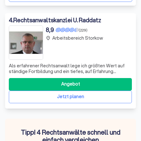
4
.
Rechtsanwaltskanzlei U. Raddatz
8,9
(229)
Arbeitsbereich Storkow
place
Als erfahrener Rechtsanwalt lege ich größten Wert auf
ständige Fortbildung und ein tiefes, auf Erfahrung
gegründetes Verständnis für die Probleme und Sorgen
meiner Mandanten. Mein Ansatz ist stets menschlich und
Angebot
empathisch, denn ich glaube fest daran, dass dies der
Schlüssel für eine erfolgreiche In
Jetzt planen
Tipp! 4 Rechtsanwälte schnell und
einfach vergleichen