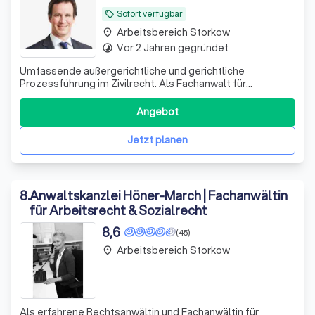
Sofort verfügbar
local_offer
Arbeitsbereich Storkow
place
Vor 2 Jahren gegründet
timelapse
Umfassende außergerichtliche und gerichtliche
Prozessführung im Zivilrecht. Als Fachanwalt für
Steuerrecht spezialisierte Abwehrberatung gegenüber
der Finanzverwaltung, insbesondere in Betriebsprüfungen,
Angebot
Einspruchs- und finanzgerichtlichen Verfahren. Zudem
Verteidigung in Wirtschaftsstrafsachen mi
Jetzt planen
8
.
Anwaltskanzlei Höner-March | Fachanwältin
für Arbeitsrecht & Sozialrecht
8,6
(45)
Arbeitsbereich Storkow
place
Als erfahrene Rechtsanwältin und Fachanwältin für