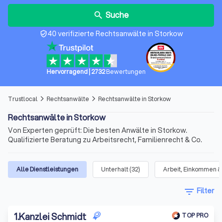
Suche
search
40 verifizierte Rechtsanwälte in Storkow
verified_user
Hervorragend
|
2732
Bewertungen
Trustlocal
Rechtsanwälte
Rechtsanwälte in Storkow
arrow_forward_ios
arrow_forward_ios
Rechtsanwälte in Storkow
Von Experten geprüft: Die besten Anwälte in Storkow.
Qualifizierte Beratung zu Arbeitsrecht, Familienrecht & Co.
Alle Dienstleistungen
Unterhalt
(
32
)
Arbeit, Einkommen &
filter_list
Filter
1
.
Kanzlei Schmidt
TOP PRO