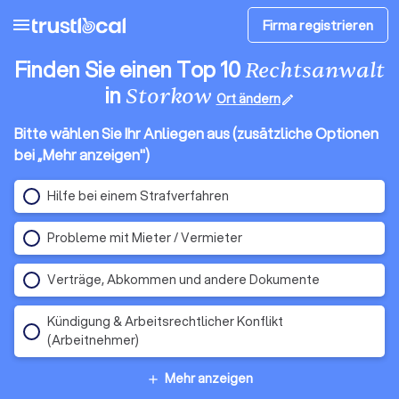
menu
Firma registrieren
Finden Sie einen Top 10
Rechtsanwalt
in
Storkow
Ort ändern
edit
Bitte wählen Sie Ihr Anliegen aus (zusätzliche Optionen
bei „Mehr anzeigen")
Hilfe bei einem Strafverfahren
Probleme mit Mieter / Vermieter
Verträge, Abkommen und andere Dokumente
Kündigung & Arbeitsrechtlicher Konflikt
(Arbeitnehmer)
Mehr anzeigen
add