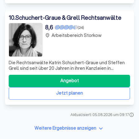
10
.
Schuchert-Graue & Grell Rechtsanwälte
8,6
(24)
Arbeitsbereich Storkow
place
Die Rechtsanwälte Katrin Schuchert-Graue und Steffen
Grell sind seit über 20 Jahren in ihren Kanzleien in
Angermünde und Eberswalde tätig. Sie sind erfahrene
Anwälte im Barnim und in der Uckermark und legen
Angebot
größten Wert auf Qualität und Seriosität. Sie wissen, dass
Recht haben und Recht bekommen zwe
Jetzt planen
Aktualisiert: 05.08.2026 um 09:17
info
keyboard_arrow_down
Weitere Ergebnisse anzeigen