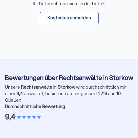
Ihr Unternehmen nicht in der Liste?
Kostenlos anmelden
Bewertungen über Rechtsanwälte in Storkow
Unsere
Rechtsanwälte
in
Storkow
wird durchschnittlich mit
einer
9,4
bewertet, basierend auf insgesamt
1.216
aus
10
Quellen
Durchschnittliche Bewertung
9,4
•
star
star
star
star
star_half