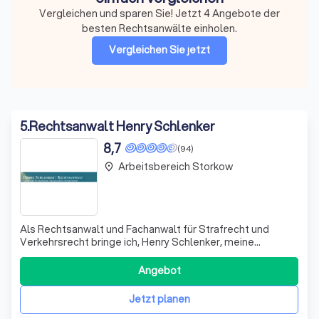
Vergleichen und sparen Sie! Jetzt 4 Angebote der
besten Rechtsanwälte einholen.
Vergleichen Sie jetzt
5
.
Rechtsanwalt Henry Schlenker
8,7
(94)
Arbeitsbereich Storkow
place
Als Rechtsanwalt und Fachanwalt für Strafrecht und
Verkehrsrecht bringe ich, Henry Schlenker, meine
umfassende Expertise und langjährige Erfahrung in den
Dienst meiner Mandanten. Meine Kanzlei in Eberswalde
Angebot
steht für kompetente Beratung und Vertretung in allen
straf- und verkehrsrechtlichen Angelege
Jetzt planen