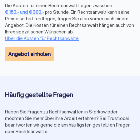
fassen sie in einem übersichtlichen Trustlocal Score
Die Kosten für einen Rechtsanwalt liegen zwischen
zusammen. So sehen Sie auf einen Blick, wie andere
€
180
,-
und
€
300
,-
pro Stunde. Ein Rechtsanwalt kann seine
Mandanten die Kommunikation, Erfolgsquote und Betreuung
Preise selbst festlegen, fragen Sie also vorher nach einem
bewerten, ohne verschiedene Websites durchsuchen zu
Angebot. Die Kosten für einen Rechtsanwalt hängen auch von
müssen.
Ihren spezifischen Wünschen ab.
Über die Kosten für Rechtsanwälte
Erstberatung nutzen
Angebot einholen
Viele Anwälte bieten eine Erstberatung an, um Ihren Fall zu
besprechen. Diese ist gesetzlich auf maximal 190 € (in 2025)
plus Mehrwertsteuer (insgesamt 226,10 €) begrenzt. Einige
Kanzleien bieten auch kostenlose Kurzgespräche (15-20
Minuten) an. Nutzen Sie diese Gelegenheit, um die
Kompetenz und das persönliche Auftreten des Anwalts zu
Häufig gestellte Fragen
prüfen.
Haben Sie Fragen zu Rechtsanwälten in Storkow oder
möchten Sie mehr über ihre Arbeit erfahren? Bei Trustlocal
Auf Transparenz und Kommunikation achten
beantworten wir gerne die am häufigsten gestellten Fragen
Ein guter Anwalt erklärt verständlich, wie er Ihren Fall
über Rechtsanwälte.
einschätzt, welche Erfolgsaussichten bestehen und mit