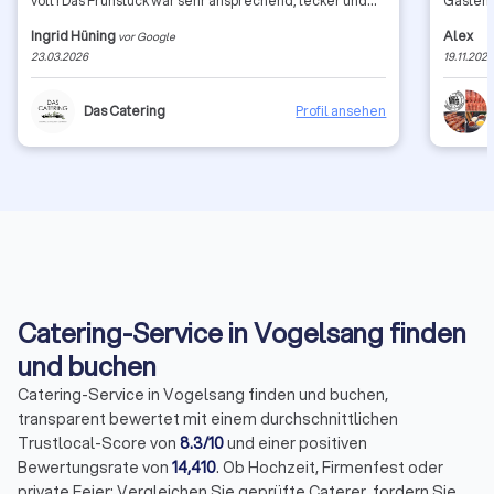
voll ! Das Frühstück war sehr ansprechend, lecker und
Gästen s
reichhaltig! Der Service sehr gut ! Wir kommen auf jeden
top! Je
Ingrid Hüning
Alex
vor Google
Fall wieder ! Eine klare Empfehlung zum frühstücken!
23.03.2026
19.11.202
Super 👍
Das Catering
Profil ansehen
Catering-Service in Vogelsang finden
und buchen
Catering-Service in Vogelsang finden und buchen,
transparent bewertet mit einem durchschnittlichen
Trustlocal-Score von
8.3/10
und einer positiven
Bewertungsrate von
14,410
. Ob Hochzeit, Firmenfest oder
private Feier: Vergleichen Sie geprüfte Caterer, fordern Sie