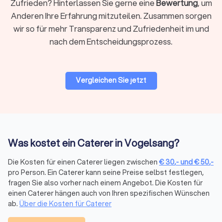
Zufrieden? Hinterlassen Sie gerne eine
Bewertung
, um
Anderen Ihre Erfahrung mitzuteilen. Zusammen sorgen
Frühstück / Brunch
wir so für mehr Transparenz und Zufriedenheit im und
Frühstücks- und Brunch-Catering kombiniert süße und
nach dem Entscheidungsprozess.
herzhafte Speisen für den Vormittag oder frühen Mittag.
Typisch sind frische Brötchen, Croissants, Aufschnitt, Käse,
Rührei, Müsli, Obst, Säfte und Kaffee. Perfekt für
Geschäftsfrühstücke, Familienfeiern am Wochenende oder
Vergleichen Sie jetzt
entspannte Team-Events.
Mittagessen Caterer
Mittagessen-Catering bietet warme und kalte Speisen für die
Was kostet ein Caterer in Vogelsang?
Mittagszeit. Oft als Buffet oder in Lunch-Boxen serviert,
umfasst es Hauptgerichte, Beilagen, Salate und Desserts.
Die Kosten für einen Caterer liegen zwischen
€
30
,-
und
€
50
,-
Besonders gefragt für Business-Meetings, Konferenzen,
pro Person. Ein Caterer kann seine Preise selbst festlegen,
Workshops oder regelmäßige Mitarbeiterversorgung.
fragen Sie also vorher nach einem Angebot. Die Kosten für
einen Caterer hängen auch von Ihren spezifischen Wünschen
ab.
Über die Kosten für Caterer
Foodtruck
Foodtrucks bringen mobile Küche direkt auf Ihr Event. Von