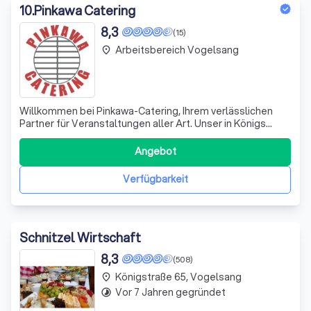
10
.
Pinkawa Catering
8,3
(15)
Arbeitsbereich Vogelsang
place
Willkommen bei Pinkawa-Catering, Ihrem verlässlichen
Partner für Veranstaltungen aller Art. Unser in Königs
Wusterhausen ansässiges Team bietet Ihnen einen
kreativen Veranstaltungsservice, der keine Wünsche
Angebot
offen lässt. Von der Idee bis zur Realisierung Ihrer
Veranstaltung begleiten wir Sie mit unse
Verfügbarkeit
Schnitzel Wirtschaft
8,3
(508)
Königstraße 65, Vogelsang
place
Vor 7 Jahren gegründet
timelapse