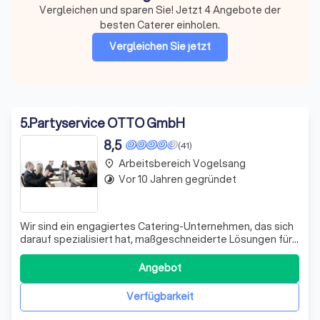
Vergleichen und sparen Sie! Jetzt 4 Angebote der
besten Caterer einholen.
Vergleichen Sie jetzt
5
.
Partyservice OTTO GmbH
8,5
(41)
Arbeitsbereich Vogelsang
place
Vor 10 Jahren gegründet
timelapse
Wir sind ein engagiertes Catering-Unternehmen, das sich
darauf spezialisiert hat, maßgeschneiderte Lösungen für
Ihre Veranstaltungen und Geschäftsanforderungen zu
bieten. Jeden Tag stellen wir uns neuen
Angebot
Herausforderungen und beweisen unsere Flexibilität und
Belastbarkeit. Wir glauben fest daran, das
Verfügbarkeit