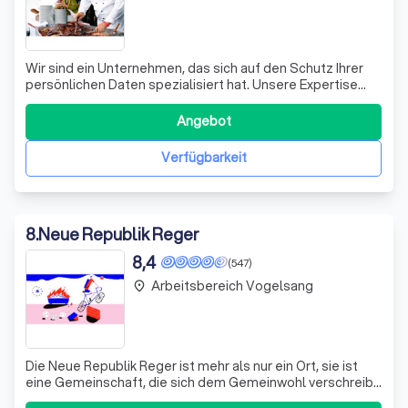
Wir sind ein Unternehmen, das sich auf den Schutz Ihrer
persönlichen Daten spezialisiert hat. Unsere Expertise
liegt in der strikten Einhaltung der Datenschutzgesetze
und der DSGVO. Wir verstehen die Bedeutung von
Angebot
Sicherheit und Privatsphäre in der digitalen Welt und
setzen uns dafür ein, diese für
Verfügbarkeit
8
.
Neue Republik Reger
8,4
(547)
Arbeitsbereich Vogelsang
place
Die Neue Republik Reger ist mehr als nur ein Ort, sie ist
eine Gemeinschaft, die sich dem Gemeinwohl verschreibt.
Unser Hauptaugenmerk liegt auf der Befriedigung des