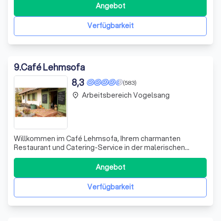
Grundbedürfnisses aller Menschen - dem Hunger. Wir
Angebot
glauben, dass eine gute Mahlzeit den Unterschied
machen kann, wenn es darum geht, d
Verfügbarkeit
9
.
Café Lehmsofa
8,3
(583)
Arbeitsbereich Vogelsang
place
Willkommen im Café Lehmsofa, Ihrem charmanten
Restaurant und Catering-Service in der malerischen
Dorfkate in Falkenberg, Berlin. Wir sind stolz darauf,
unseren Gästen authentische kanadische Küche zu
Angebot
servieren, frisch zubereitet und mit Liebe präsentiert.
Unsere saisonal wechselnde Speisekarte biete
Verfügbarkeit