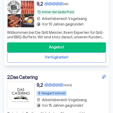
9,2
(46)
Immer der beste Preis
local_offer
Arbeitsbereich Vogelsang
place
Vor 10 Jahren gegründet
timelapse
Willkommen bei Die Grill Meister, Ihrem Experten für Grill-
und BBQ-Buffets. Wir sind stolz darauf, unseren Kunden
ein unvergleichliches kulinarisches Erlebnis zu bieten.
Unsere Spezialität sind Grill- und BBQ-Buffets, die mit
Angebot
Leidenschaft und Fachwissen zubereitet werden. Wir
bieten eine Vielzahl v
Verfügbarkeit
2
.
Das Catering
9,2
(1693)
Reagiert schnell
Arbeitsbereich Vogelsang
place
Vor 15 Jahren gegründet
timelapse