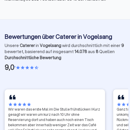
Lieferdienste statt Full-Service. Deutsche und
mediterrane Küche sind besonders gefragt, Buffets
bleiben Favorit. Für kleine und mittlere Unternehmen
wird eine clevere digitale Strategie immer wichtiger,
um Kunden zu erreichen und flexibel zu bleiben.
Bewertungen über Caterer in Vogelsang
Unsere
Caterer
in
Vogelsang
wird durchschnittlich mit einer
9
bewertet, basierend auf insgesamt
14.078
aus
8
Quellen
Durchschnittliche Bewertung
9,0
•
star
star
star
star
star_half
star
star
star
star
star
star
star
sta
Wir waren das erste Mal im Die Stulle frühstücken ! Kurz
Ganz to
gesagt wir waren um kurz nach 10 Uhr ohne
unkomplizierte
Reservierung dort und haben auch noch einen Tisch
Rückmel
bekommen aber innerhalb weniger Zeit war das Café
und seh