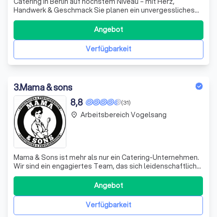
Catering in Berlin auf höchstem Niveau – mit Herz,
Handwerk & Geschmack Sie planen ein unvergessliches
Event in Berlin – privat oder geschäftlich? Dann sind Sie
bei das Catering genau richtig! Wir bieten Ihnen einen
Angebot
professionellen, schnellen und individuellen
Cateringservice – mit einem klaren Fo
Verfügbarkeit
3
.
Mama & sons
8,8
(31)
Arbeitsbereich Vogelsang
place
Mama & Sons ist mehr als nur ein Catering-Unternehmen.
Wir sind ein engagiertes Team, das sich leidenschaftlich
für gutes Essen und hervorragenden Service einsetzt. Mit
Sitz in Berlin, sind wir stolz darauf, unseren Kunden ein
Angebot
unvergessliches kulinarisches Erlebnis zu bieten. Unsere
Spezialität li
Verfügbarkeit