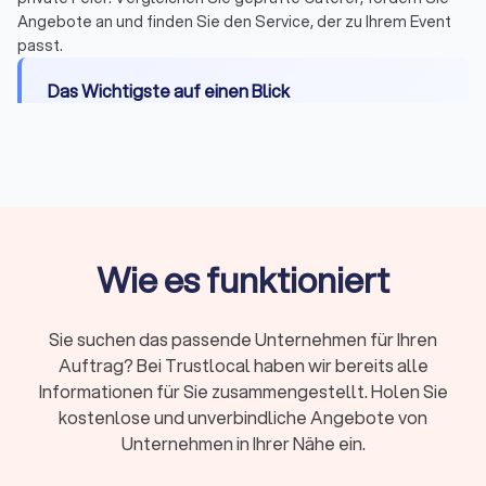
Angebote an und finden Sie den Service, der zu Ihrem Event
passt.
Das Wichtigste auf einen Blick
Catering-Optionen in Vogelsang:
Buffet, Dinner
mit Tischservice, Fingerfood & Snacks, BBQ,
Frühstück/Brunch, Mittagessen, Foodtrucks,
vegane und vegetarische Angebote, Getränke &
Cocktails
Wie es funktioniert
Preise:
Von 8 Euro pro Person für kalte Platten
bis 150 Euro für gehobene Menüs, Foodtrucks ab
700 Euro pauschal
Sie suchen das passende Unternehmen für Ihren
Zusatzkosten:
Servicepersonal (20-40
Auftrag? Bei Trustlocal haben wir bereits alle
Euro/Stunde), Geschirr, Ausstattung, Anfahrt und
Informationen für Sie zusammengestellt. Holen Sie
Aufbau können extra berechnet werden
kostenlose und unverbindliche Angebote von
Servicemodelle:
Partyservice (nur Essen) oder
Unternehmen in Ihrer Nähe ein.
Vollservice (mit Personal, Equipment und