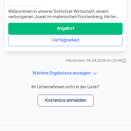
Willkommen in unserer Schnitzel Wirtschaft, einem
verborgenen Juwel im malerischen Fürstenberg. Hinter
unserer rustikalen Fassade erwartet Sie ein gemütliches
Lokal, das sich durch seine kreative Speisekarte
Angebot
auszeichnet. Wir sind stolz darauf, eine Vielzahl von
Schnitzel-, Burger- und Steakgerichten
Verfügbarkeit
Aktualisiert: 06.08.2026 um 20:45
info
keyboard_arrow_down
Weitere Ergebnisse anzeigen
Ihr Unternehmen nicht in der Liste?
Kostenlos anmelden