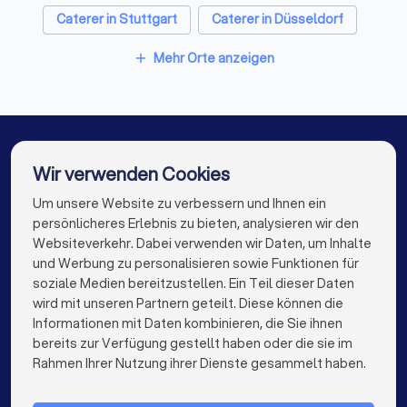
1
Anbieter finden.
Nutzen Sie unsere Filterfunktion,
Caterer in Stuttgart
Caterer in Düsseldorf
um nach Catering-Art (Buffet, Dinner, Fingerfood,
BBQ, etc.), Anlass, Budget und Bewertungen zu
Caterer in Dortmund
Caterer in Essen
Mehr Orte anzeigen
add
filtern. So sehen Sie nur Anbieter, die zu Ihrem
Event passen.
Caterer in Bremen
Caterer in Nürnberg
Caterer in Dresden
Caterer in Hannover
2
Anfrage senden.
Geben Sie Datum, Gästezahl,
Veranstaltungsort und Ihre Wünsche an. Sie
Caterer in Leipzig
Caterer in Duisburg
Wir verwenden Cookies
können bis zu vier Caterer gleichzeitig
kontaktieren.
Caterer in Bochum
Caterer in Wuppertal
Um unsere Website zu verbessern und Ihnen ein
Die besten Caterer für Sie
persönlicheres Erlebnis zu bieten, analysieren wir den
Caterer in Bielefeld
Caterer in Bonn
3
Websiteverkehr. Dabei verwenden wir Daten, um Inhalte
Angebote vergleichen.
Sie erhalten kostenfreie
info@trustlocal.de
und Werbung zu personalisieren sowie Funktionen für
Angebote von mehreren Caterern aus
Caterer in Münster
Caterer in der Nähe
soziale Medien bereitzustellen. Ein Teil dieser Daten
Vogelsang. Vergleichen Sie transparent
wird mit unseren Partnern geteilt. Diese können die
Leistungsumfang, Preise, Bewertungen und
Informationen mit Daten kombinieren, die Sie ihnen
Verfügbarkeit.
bereits zur Verfügung gestellt haben oder die sie im
keyboard_arrow_down
FÜR PRIVATPERSONEN
Rahmen Ihrer Nutzung ihrer Dienste gesammelt haben.
4
Beratungsgespräch vereinbaren.
Klären Sie
keyboard_arrow_down
FÜR FIRMEN
Details wie Probeessen, Ausstattung,