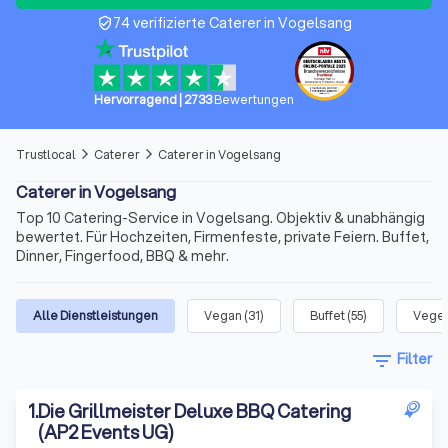
74 verifizierte Caterer in Vogelsang
verified_user
Hervorragend
|
2733
Bewertungen
Trustlocal
Caterer
Caterer in Vogelsang
arrow_forward_ios
arrow_forward_ios
Caterer in Vogelsang
Top 10 Catering-Service in Vogelsang. Objektiv & unabhängig
bewertet. Für Hochzeiten, Firmenfeste, private Feiern. Buffet,
Dinner, Fingerfood, BBQ & mehr.
Alle Dienstleistungen
Vegan
(
31
)
Buffet
(
55
)
Veget
filter_list
Filter
1
.
Die Grillmeister Deluxe BBQ Catering
(AP2 Events UG)