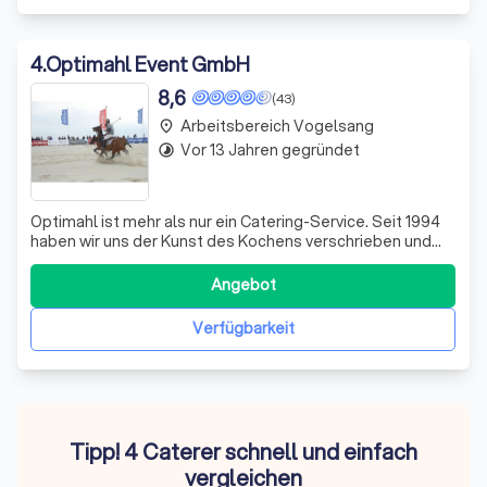
4
.
Optimahl Event GmbH
8,6
(43)
Arbeitsbereich Vogelsang
place
Vor 13 Jahren gegründet
timelapse
Optimahl ist mehr als nur ein Catering-Service. Seit 1994
haben wir uns der Kunst des Kochens verschrieben und
bieten unseren Kunden ein unvergessliches kulinarisches
Erlebnis. Unser Team aus erfahrenen Köchen und
Angebot
Eventplanern setzt Ihre individuellen Wünsche mit
Leidenschaft und Detailverliebtheit
Verfügbarkeit
Tipp! 4 Caterer schnell und einfach
vergleichen