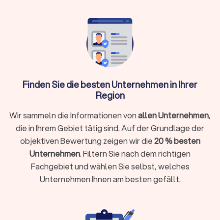
Planung)
Buchungsvorlauf:
Kurzfristige Anfragen ab 48
Stunden möglich, größere Events brauchen 6-12
Wochen Vorbereitung
Trustlocal hilft:
Filtern Sie nach Küche und Anlass,
vergleichen Sie bis zu vier Angebote kostenlos
und buchen Sie direkt
Finden Sie die besten Unternehmen in Ihrer
Region
Wir sammeln die Informationen von
allen Unternehmen
,
Welche Catering-Varianten können Sie
die in Ihrem Gebiet tätig sind. Auf der Grundlage der
buchen?
objektiven Bewertung zeigen wir die
20 % besten
Die Auswahl an verfügbaren Optionen in Vogelsang ist groß.
Unternehmen
. Filtern Sie nach dem richtigen
Hier erhalten Sie einen Überblick über zentrale Varianten.
Fachgebiet und wählen Sie selbst, welches
Unternehmen Ihnen am besten gefällt.
Buffet-Service für Ihre Veranstaltung
Ein Buffet zählt zu den beliebtesten Möglichkeiten der
Speisenversorgung. Auf ansprechend angerichteten Tischen