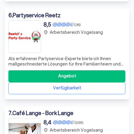
6
.
Partyservice Reetz
8,5
(35)
Arbeitsbereich Vogelsang
place
Als erfahrener Partyservice-Experte biete ich Ihnen
maßgeschneiderte Lösungen für Ihre Familienfeiern und
kleinen Firmenevents. Mit meiner Expertise und
Leidenschaft für das Detail, sorge ich dafür, dass Ihre
Angebot
Veranstaltung unvergesslich wird. Ich freue mich darauf,
Ihre individuellen Wünsche zu erfü
Verfügbarkeit
7
.
Café Lange - Bork Lange
8,4
(239)
Arbeitsbereich Vogelsang
place