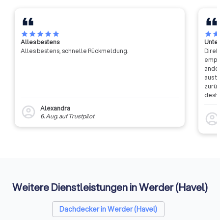
star
star
star
star
star
star
sta
Alles bestens
Unter
Alles bestens, schnelle Rückmeldung.
Direk
empfa
ander
aus t
zurüc
desha
dass 
Alexandra
account_circle
auszu
account_circl
6. Aug.
auf
Trustpilot
weite
Rückm
entsc
Etwas
Auffi
Weitere Dienstleistungen in Werder (Havel)
Dachdecker in Werder (Havel)