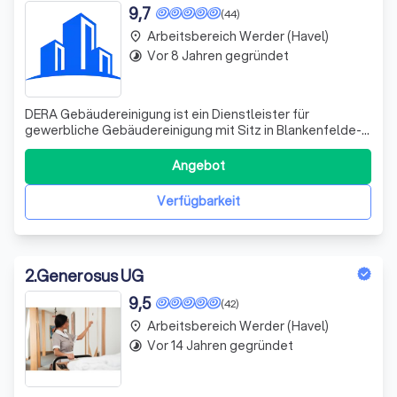
9,7
(44)
Arbeitsbereich Werder (Havel)
place
Vor 8 Jahren gegründet
timelapse
DERA Gebäudereinigung ist ein Dienstleister für
gewerbliche Gebäudereinigung mit Sitz in Blankenfelde-
Mahlow und Einsatzschwerpunkt Berlin. Wir arbeiten
ausschließlich für Unternehmen, Verwaltungen,
Angebot
Einrichtungen und Bauträger. Privathaushalte gehören
nicht dazu. UNSERE LEISTUNGEN Unterhaltsreinig
Verfügbarkeit
2
.
Generosus UG
9,5
(42)
Arbeitsbereich Werder (Havel)
place
Vor 14 Jahren gegründet
timelapse