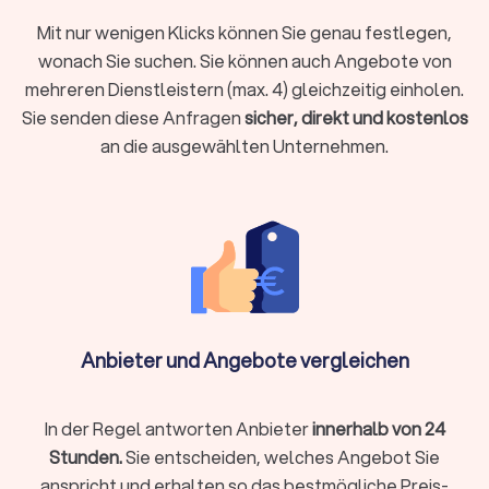
Haushaltsreinigung:
Mit nur wenigen Klicks können Sie genau festlegen,
Für Privathaushalte bieten Reinigungsfirmen umfassende
wonach Sie suchen. Sie können auch Angebote von
Haushaltsreinigungsdienste an. Das Spektrum reicht von der
mehreren Dienstleistern (max. 4) gleichzeitig einholen.
regelmäßigen Reinigung über die Frühjahrsputzaktion bis zur
Unterstützung bei speziellen Anlässen.
Sie senden diese Anfragen
sicher, direkt und kostenlos
an die ausgewählten Unternehmen.
Baureinigung:
Bauprojekte hinterlassen oft eine Menge Staub und Schmutz.
Reinigungsfirmen, die sich auf Baureinigung spezialisiert
haben, kümmern sich um die gründliche Reinigung von
Baustellen, um einen reibungslosen Übergang zum fertigen
Projekt zu gewährleisten.
Anbieter und Angebote vergleichen
Reinigungsservice für Privathaushalte:
Dieser Service richtet sich speziell an Privatpersonen, die
In der Regel antworten Anbieter
innerhalb von 24
eine zuverlässige Reinigungskraft für ihren Haushalt suchen.
Stunden.
Sie entscheiden, welches Angebot Sie
Regelmäßige Reinigungstermine können individuell vereinbart
werden.
anspricht und erhalten so das bestmögliche Preis-