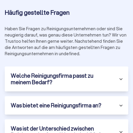
Haushaltsreinigung, Büroreinigung, Baureinigung,
Fensterreinigung und Spezialreinigungen. Professionelle
Häufig gestellte Fragen
Reinigungsdienste können sowohl für private Haushalte als
auch für Unternehmen maßgeschneiderte Lösungen
anbieten.
Haben Sie Fragen zu Reinigungsunternehmen oder sind Sie
neugierig darauf, was genau diese Unternehmen tun? Wir von
Trustoo helfen Ihnen gerne weiter. Nachstehend finden Sie
Wie viele Quadratmeter schafft eine
die Antworten auf die am häufigsten gestellten Fragen zu
Reinigungskraft in der Stunde?
Reinigungsunternehmen in undefined.
Die Leistung einer Reinigungskraft pro Stunde kann variieren
und hängt von verschiedenen Faktoren ab, darunter der Art
der Reinigungsarbeiten, der Ausstattung der Reinigungsfirma
Welche Reinigungsfirma passt zu
und der Erfahrung der Reinigungskraft. Die
meinem Bedarf?
Quadratmeterleistung pro Stunde kann von etwa 15 bis 30
Quadratmetern reichen. Die genaue Angabe sollte jedoch
direkt mit der Reinigungsfirma besprochen werden, da dies
Was bietet eine Reinigungsfirma an?
von verschiedenen Einflussfaktoren abhängt.
Was ist der Unterschied zwischen
Was ist der Unterschied zwischen