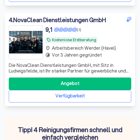
4
.
NovaClean Dienstleistungen GmbH
9,1
(7)
Kostenlose Erstberatung
local_offer
Arbeitsbereich Werder (Havel)
place
Vor 3 Jahren gegründet
timelapse
Die NovaClean Dienstleistungen GmbH, mit Sitz in
Ludwigsfelde, ist Ihr starker Partner für gewerbliche und
öffentliche Auftraggeber in Brandenburg. Unter der
Geschäftsführung von Christian-Alexis Dik haben wir uns
Angebot
auf B2B-Kunden und offizielle Ausschreibungen
spezialisiert. Wir betreuen keine Privat
Verfügbarkeit
Tipp! 4 Reinigungsfirmen schnell und
einfach vergleichen