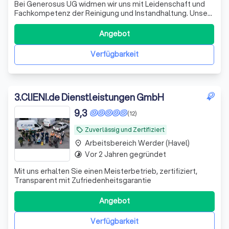
Bei Generosus UG widmen wir uns mit Leidenschaft und
Fachkompetenz der Reinigung und Instandhaltung. Unser
erfahrenes Team aus über 80 professionellen
Mitarbeitern bietet erstklassige Dienstleistungen in den
Angebot
Bereichen Zimmerreinigung, Zimmerkontrollen und
Unterhaltsreinigung. Unsere Kunden schätzen
Verfügbarkeit
3
.
ClIENI.de Dienstleistungen GmbH
9,3
(12)
Zuverlässig und Zertifiziert
local_offer
Arbeitsbereich Werder (Havel)
place
Vor 2 Jahren gegründet
timelapse
Mit uns erhalten Sie einen Meisterbetrieb, zertifiziert,
Transparent mit Zufriedenheitsgarantie
Angebot
Verfügbarkeit