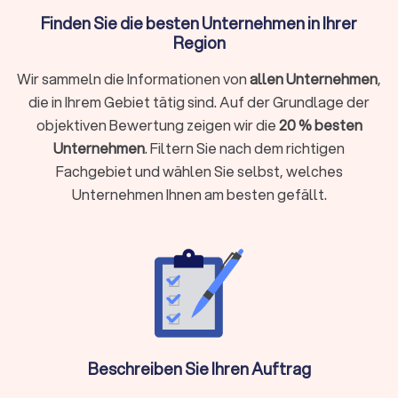
Individuelle Anpassung: Jeder Raum hat spezifische
Finden Sie die besten Unternehmen in Ihrer
Anforderungen an die Reinigung. Eine professionelle
Region
Reinigungsfirma kann ihre Dienstleistungen an die
individuellen Bedürfnisse anpassen, sei es für einen
Wir sammeln die Informationen von
allen Unternehmen
,
Privathaushalt, ein Bürogebäude oder eine Baustelle.
die in Ihrem Gebiet tätig sind. Auf der Grundlage der
objektiven Bewertung zeigen wir die
20 % besten
Dienstleistungen von Reinigungsfirmen in
Unternehmen
. Filtern Sie nach dem richtigen
Werder (Havel)
Fachgebiet und wählen Sie selbst, welches
Unternehmen Ihnen am besten gefällt.
Gebäudereinigung:
Gebäudereinigungsdienste in Werder (Havel) umfassen die
Reinigung von Bürogebäuden, Einkaufszentren, Schulen und
anderen gewerblichen Einrichtungen. Die professionelle
Reinigung sorgt für eine angenehme Arbeitsumgebung und
hinterlässt einen positiven Eindruck bei Mitarbeitern und
Kunden.
Beschreiben Sie Ihren Auftrag