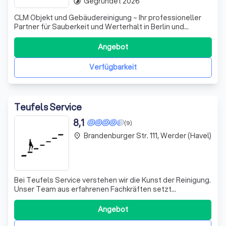
Gegründet 2026
timelapse
CLM Objekt und Gebäudereinigung – Ihr professioneller
Partner für Sauberkeit und Werterhalt in Berlin und
Umgebung Sauberkeit ist mehr als nur Optik – sie ist die
Grundlage für Wohlbefinden, Hygiene und den
Angebot
langfristigen Werterhalt von Immobilien und
Gewerbeflächen. Die CLM Objekt und Gebäudereinigu
Verfügbarkeit
Teufels Service
8,1
(9)
Brandenburger Str. 111, Werder (Havel)
place
Bei Teufels Service verstehen wir die Kunst der Reinigung.
Unser Team aus erfahrenen Fachkräften setzt
ausschließlich auf hochwertige, umweltfreundliche
Reinigungsmaterialien, die speziell auf die jeweiligen
Angebot
Oberflächen und Hygienestandards abgestimmt sind. Ob
bei Neubauten, Umbauten oder Renovierun