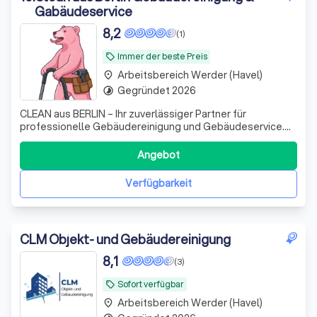
Gabäudeservice
8,2
(1)
Immer der beste Preis
local_offer
Arbeitsbereich Werder (Havel)
place
Gegründet 2026
timelapse
CLEAN aus BERLIN – Ihr zuverlässiger Partner für
professionelle Gebäudereinigung und Gebäudeservice.
Wir sorgen für Sauberkeit, Hygiene und Werterhalt in
Büros, Arztpraxen, Gewerbeobjekten, Treppenhäusern
Angebot
und privaten Immobilien. Unser erfahrenes Team arbeitet
zuverlässig, gründlich und termingerech
Verfügbarkeit
CLM Objekt- und Gebäudereinigung
8,1
(3)
Sofort verfügbar
local_offer
Arbeitsbereich Werder (Havel)
place