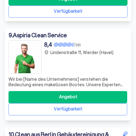
Verfügbarkeit
9
.
Aspiria Clean Service
8,4
(9)
Lindenstraße 11, Werder (Havel)
place
Wir bei [Name des Unternehmens] verstehen die
Bedeutung eines makellosen Bootes. Unsere Experten
kümmern sich um die gründliche Reinigung Ihres Bootes,
sowohl innen als auch außen, unter Verwendung
Angebot
umweltschonender Reinigungsmittel. Wir passen unsere
Dienste Ihren spezifischen Bedürfnissen an. Konta
Verfügbarkeit
10
.
Clean aus Berlin Gebäudereinigung &