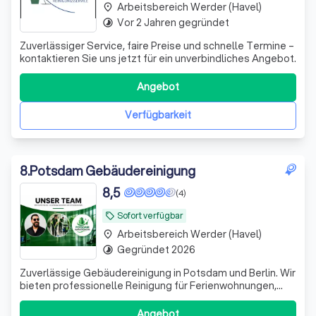
Arbeitsbereich Werder (Havel)
place
Vor 2 Jahren gegründet
timelapse
Zuverlässiger Service, faire Preise und schnelle Termine –
kontaktieren Sie uns jetzt für ein unverbindliches Angebot.
Angebot
Verfügbarkeit
8
.
Potsdam Gebäudereinigung
8,5
(4)
Sofort verfügbar
local_offer
Arbeitsbereich Werder (Havel)
place
Gegründet 2026
timelapse
Zuverlässige Gebäudereinigung in Potsdam und Berlin. Wir
bieten professionelle Reinigung für Ferienwohnungen,
Büros, Treppenhäuser und Privathaushalte. Sauberkeit,
Pünktlichkeit
Angebot