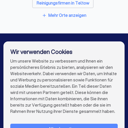
Fensterbauer in Werder (Havel)
Reinigungsfirmen in Teltow
Bodenleger in Werder (Havel)
Reinigungsfirmen in Ludwigsfelde
Mehr Orte anzeigen
add
Reinigungsfirmen in Falkensee
Reinigungsfirmen in Brandenburg an der Havel
Reinigungsfirmen in Rangsdorf
Wir verwenden Cookies
Reinigungsfirmen in Luckenwalde
Um unsere Website zu verbessern und Ihnen ein
Die besten Reinigungsfirmen für Sie
persönlicheres Erlebnis zu bieten, analysieren wir den
Reinigungsfirmen in Berlin
Websiteverkehr. Dabei verwenden wir Daten, um Inhalte
info@trustlocal.de
und Werbung zu personalisieren sowie Funktionen für
Reinigungsfirmen in Hamburg
soziale Medien bereitzustellen. Ein Teil dieser Daten
wird mit unseren Partnern geteilt. Diese können die
Reinigungsfirmen in München
Informationen mit Daten kombinieren, die Sie ihnen
bereits zur Verfügung gestellt haben oder die sie im
Reinigungsfirmen in Köln
keyboard_arrow_down
FÜR PRIVATPERSONEN
Rahmen Ihrer Nutzung ihrer Dienste gesammelt haben.
Reinigungsfirmen in Frankfurt am Main
keyboard_arrow_down
FÜR FIRMEN