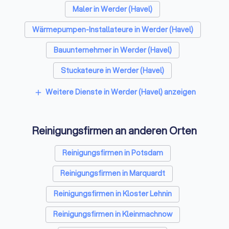
Maler in Werder (Havel)
Wärmepumpen-Installateure in Werder (Havel)
Bauunternehmer in Werder (Havel)
Stuckateure in Werder (Havel)
Spezialisten für Dämmung in Werder (Havel)
Weitere Dienste in Werder (Havel) anzeigen
add
Umzugsunternehmen in Werder (Havel)
Reinigungsfirmen an anderen Orten
Kammerjäger in Werder (Havel)
Sicherheitstechniker in Werder (Havel)
Reinigungsfirmen in Potsdam
Trockenbauer in Werder (Havel)
Reinigungsfirmen in Marquardt
Sanitärinstallateure in Werder (Havel)
Reinigungsfirmen in Kloster Lehnin
Fliesenleger in Werder (Havel)
Reinigungsfirmen in Kleinmachnow