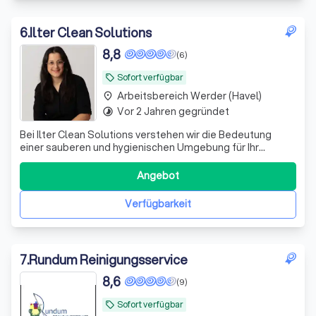
6
.
Ilter Clean Solutions
8,8
(6)
Sofort verfügbar
local_offer
Arbeitsbereich Werder (Havel)
place
Vor 2 Jahren gegründet
timelapse
Bei Ilter Clean Solutions verstehen wir die Bedeutung
einer sauberen und hygienischen Umgebung für Ihr
Geschäft oder Ihre Einrichtung. Als Ihr zuverlässiger
Partner für professionelle Reinigungsdienstleistungen
Angebot
bieten wir eine breite Palette an Lösungen, die speziell
auf Ihre Bedürfnisse zugeschnitt
Verfügbarkeit
7
.
Rundum Reinigungsservice
8,6
(9)
Sofort verfügbar
local_offer