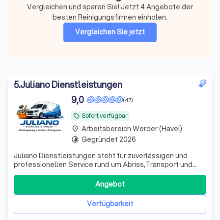
Vergleichen und sparen Sie! Jetzt 4 Angebote der
besten Reinigungsfirmen einholen.
Vergleichen Sie jetzt
5
.
Juliano Dienstleistungen
9,0
(47)
Sofort verfügbar
local_offer
Arbeitsbereich Werder (Havel)
place
Gegründet 2026
timelapse
Juliano Dienstleistungen steht für zuverlässigen und
professionellen Service rund um Abriss,Transport und
Haushaltsservices. Unser Unternehmen bietet
umfassende Dienstleistungen in den Bereichen Abriss,
Angebot
Entrümpelung, Haushalts- und Wohnungsauflösungen
sowie Umzugsservice und Kleintransporte mit Fahr
Verfügbarkeit