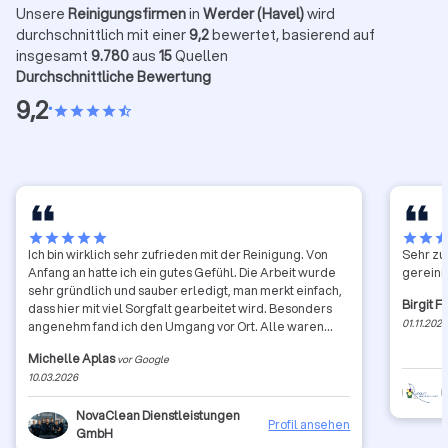
Unsere
Reinigungsfirmen
in
Werder (Havel)
wird
durchschnittlich mit einer
9,2
bewertet, basierend auf
insgesamt
9.780
aus
15
Quellen
Durchschnittliche Bewertung
9,2
•
star
star
star
star
star_half
star
star
star
star
star
star
star
sta
Ich bin wirklich sehr zufrieden mit der Reinigung. Von
Sehr zuv
Anfang an hatte ich ein gutes Gefühl. Die Arbeit wurde
gereini
sehr gründlich und sauber erledigt, man merkt einfach,
Birgit F
dass hier mit viel Sorgfalt gearbeitet wird. Besonders
01.11.202
angenehm fand ich den Umgang vor Ort. Alle waren
sehr freundlich, aufmerksam und sind auf meine
Michelle Aplas
vor Google
Wünsche eingegangen. Man fühlt sich als Kunde
10.03.2026
wirklich gut aufgehoben. Auch das Preis-Leistungs-
Verhältnis ist meiner Meinung nach wirklich top. Für die
NovaClean Dienstleistungen
Qualität der Arbeit ist der Preis absolut fair. Ich kann die
Profil ansehen
GmbH
Reinigung auf jeden Fall weiterempfehlen und werde