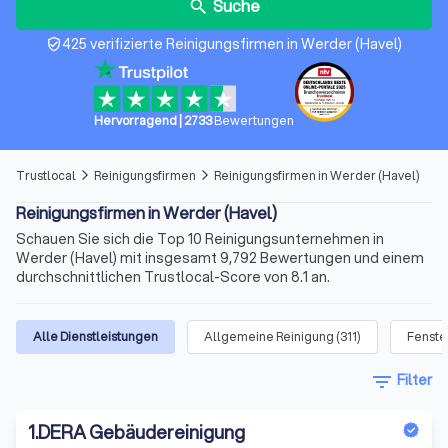
Suche
search
425 verifizierte Reinigungsfirmen in Werder (Havel)
verified_user
Hervorragend
|
2733
Bewertungen
Trustlocal
Reinigungsfirmen
Reinigungsfirmen in Werder (Havel)
arrow_forward_ios
arrow_forward_ios
Reinigungsfirmen in Werder (Havel)
Schauen Sie sich die Top 10 Reinigungsunternehmen in
Werder (Havel) mit insgesamt 9,792 Bewertungen und einem
durchschnittlichen Trustlocal-Score von 8.1 an.
Alle Dienstleistungen
Allgemeine Reinigung
(
311
)
Fenste
filter_list
Filter
1
.
DERA Gebäudereinigung