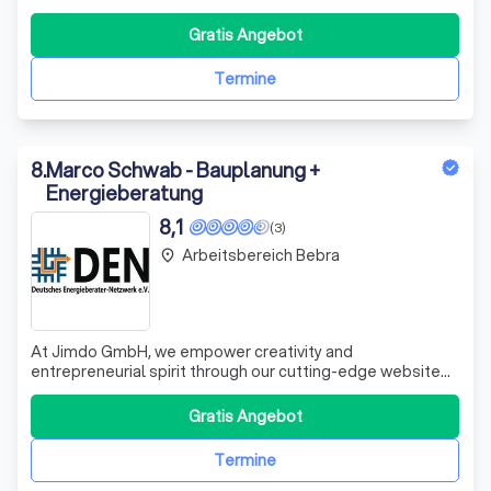
Unser Angebot umfasst hochwertige Lösungen in den
Bereichen Sanitär, Heizung, Klima, Elektro und
Gratis Angebot
Umwelttechnik. Wir legen großen Wert darauf, Ihnen nicht
nur Produkte, sondern vollumfängliche un
Termine
8
.
Marco Schwab - Bauplanung +
Energieberatung
8,1
(3)
Arbeitsbereich Bebra
place
At Jimdo GmbH, we empower creativity and
entrepreneurial spirit through our cutting-edge website
building and e-commerce platform. We distinguish
ourselves by offering a user-friendly interface that allows
Gratis Angebot
anyone, regardless of technical expertise, to create a
beautiful and functional online presenc
Termine