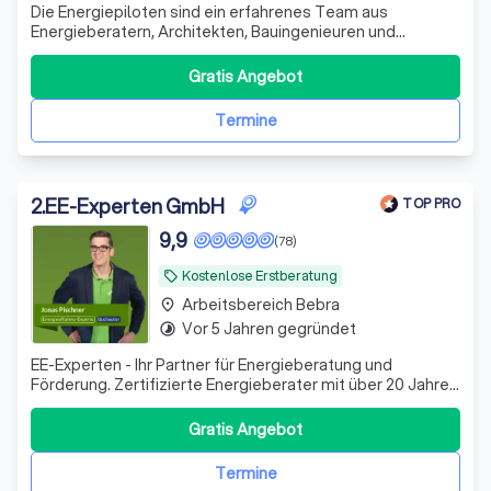
Die Energiepiloten sind ein erfahrenes Team aus
Energieberatern, Architekten, Bauingenieuren und
Handwerksmeistern mit über 15 Jahren Bauerfahrung. Wir
bieten folgendes an: - individueller Sanierungsfahrplan /
Gratis Angebot
Energieberatung - BEG Einzelmaßnahmen - KFW
Effizienzhäuser - Wärmepumpen Check - Heiz
Termine
2
.
EE-Experten GmbH
TOP PRO
9,9
(78)
Kostenlose Erstberatung
local_offer
Arbeitsbereich Bebra
place
Vor 5 Jahren gegründet
timelapse
EE-Experten - Ihr Partner für Energieberatung und
Förderung. Zertifizierte Energieberater mit über 20 Jahren
Erfahrung. Wir machen Ihre Sanierung förderfähig,
effizient und stressfrei.
Gratis Angebot
Termine