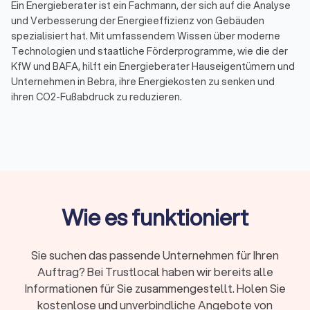
Ein Energieberater ist ein Fachmann, der sich auf die Analyse
und Verbesserung der Energieeffizienz von Gebäuden
spezialisiert hat. Mit umfassendem Wissen über moderne
Technologien und staatliche Förderprogramme, wie die der
KfW und BAFA, hilft ein Energieberater Hauseigentümern und
Unternehmen in Bebra, ihre Energiekosten zu senken und
ihren CO2-Fußabdruck zu reduzieren.
Warum ist Energieberatung wichtig?
Energieberatung spielt eine entscheidende Rolle bei der
Förderung der Energieeffizienz und Nachhaltigkeit. Durch eine
detaillierte Analyse des Energieverbrauchs eines Gebäudes
können Energieberater Einsparpotenziale identifizieren und
Wie es funktioniert
individuelle Sanierungsfahrpläne erstellen. Dies führt nicht
nur zu einer Reduzierung der Energiekosten, sondern auch zu
einer verbesserten Umweltbilanz.
Sie suchen das passende Unternehmen für Ihren
Auftrag? Bei Trustlocal haben wir bereits alle
Informationen für Sie zusammengestellt. Holen Sie
Kosten und Förderung der Energieberatung in
kostenlose und unverbindliche Angebote von