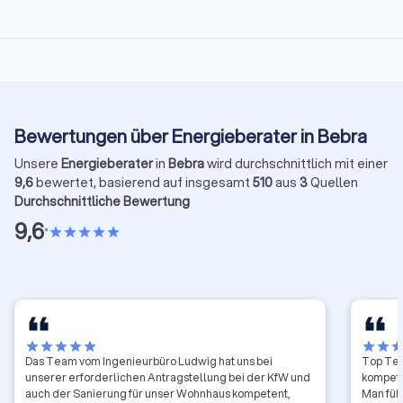
Bewertungen über Energieberater in Bebra
Unsere
Energieberater
in
Bebra
wird durchschnittlich mit einer
9,6
bewertet, basierend auf insgesamt
510
aus
3
Quellen
Durchschnittliche Bewertung
9,6
•
star
star
star
star
star
star
star
star
star
star
star
star
sta
Das Team vom Ingenieurbüro Ludwig hat uns bei
Top Tea
unserer erforderlichen Antragstellung bei der KfW und
kompete
auch der Sanierung für unser Wohnhaus kompetent,
Man füh