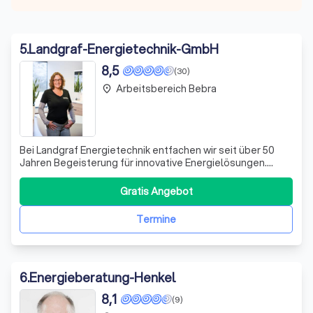
5
.
Landgraf-Energietechnik-GmbH
8,5
(30)
Arbeitsbereich Bebra
place
Bei Landgraf Energietechnik entfachen wir seit über 50
Jahren Begeisterung für innovative Energielösungen.
Unsere Expertise erstreckt sich über die Beratung,
Planung und Realisierung bis hin zum Verkauf von
Gratis Angebot
hochwertigen Energiekonzepten, Anlagensanierungen
und alternativen Energien. Wir spezialisier
Termine
6
.
Energieberatung-Henkel
8,1
(9)