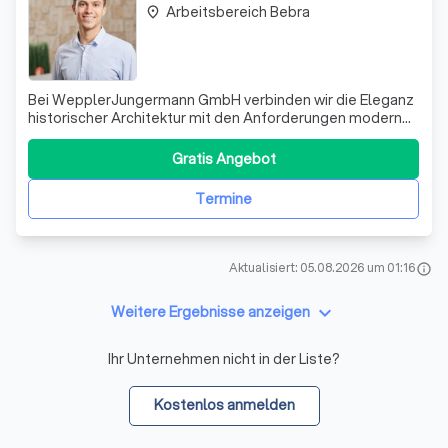
Arbeitsbereich Bebra
place
Bei WepplerJungermann GmbH verbinden wir die Eleganz
historischer Architektur mit den Anforderungen modernen
Wohnens und Arbeitens. Seit unserer Gründung im Jahr
2012 haben wir es uns zur Aufgabe gemacht, Altbauten
Gratis Angebot
nicht nur zu erhalten, sondern sie in lebendige Räume zu
verwandeln, die sowohl Chara
Termine
Aktualisiert: 05.08.2026 um 01:16
info
keyboard_arrow_down
Weitere Ergebnisse anzeigen
Ihr Unternehmen nicht in der Liste?
Kostenlos anmelden