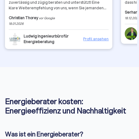
zuverlässig und zügig beraten und unterstützt! Eine
dass hi
klare Weiterempfehlung von uns, wenn Sie jemanden
Serhan 
suchen, der sowohl bei der praktischen Umsetzung von
Christian Thorey
vor Google
18.12.202
Projekten und Maßnahmen weiß wovon er spricht und
18.01.2026
das ganze noch persönlich gut begleitet! *****
Ludwig Ingenieurbüro für
Profil ansehen
Energieberatung
Energieberater kosten:
Energieeffizienz und Nachhaltigkeit
Was ist ein Energieberater?