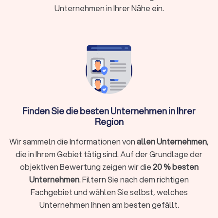
Bebra
Unternehmen in Ihrer Nähe ein.
Was kostet ein Energieberater in Bebra?
Die Kosten für einen Energieberater variieren je nach Umfang
der Beratung und der Komplexität des Projekts. Für eine
umfassende Energieberatung eines Einfamilienhauses
können die Kosten
zwischen € 800,- und € 1.500,-
liegen.
Einzelmaßnahmen, wie die Beratung zur Fenster- oder
Dachdämmung, sind oft günstiger.
Finden Sie die besten Unternehmen in Ihrer
Region
Förderung und Zuschüsse in Bebra
Wir sammeln die Informationen von
allen Unternehmen
,
Staatliche Förderprogramme machen die Beauftragung eines
die in Ihrem Gebiet tätig sind. Auf der Grundlage der
Energieberaters finanziell attraktiv, indem Sie einen
objektiven Bewertung zeigen wir die
20 % besten
erheblichen Teil der Beratungskosten abdecken. Die KfW
Unternehmen
. Filtern Sie nach dem richtigen
bietet Förderungen für energetische Sanierungen und den
Fachgebiet und wählen Sie selbst, welches
Einsatz von Energieberatern an. Das Bundesamt für
Unternehmen Ihnen am besten gefällt.
Wirtschaft und Ausfuhrkontrolle (BAFA) gewährt im Rahmen
der Bundesförderung für Energieberatung für Wohngebäude