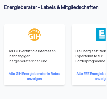
Energieberater - Labels & Mitgliedschaften
Der GIH vertritt die Interessen
Die Energieeffizien
unabhängiger
Expertenliste für
Energieberaterinnen und
Förderprogramme 
Energieberater deutschlandweit.
ist ein bundesweite
Der Bundesverband GIH e.V. ist
nachweislich qualifi
Alle GIH Energieberater in Bebra
Alle EEE Energiebe
regional strukturiert. Als
Fachkräfte für
anzeigen
anzeig
Dachverband von 13
energieeffizientes
Mitgliedsvereinen in den
nachhaltiges Bauen
Bundesländern repräsentiert er
Sanieren. Derzeit s
rund 5.000 qualifizierte
20.000 Expertinnen
Energieberatende, darunter
registriert und mehr
Handwerksmeister und
über die Suchfunkti