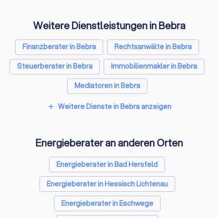
Gebäudeenergieberater
Ingenieure Handwerk e.V.
Weitere Dienstleistungen in Bebra
zusammen. Seitdem ist der GIH
stetig gewachsen. Ein Grundsatz
ist dabei immer gleich geblieben:
Finanzberater in Bebra
Rechtsanwälte in Bebra
Die GIH-Energieexperten
Steuerberater in Bebra
Immobilienmakler in Bebra
beraten neutral,
gewerkeübergreifend und
Mediatoren in Bebra
unabhängig.
Weitere Dienste in Bebra anzeigen
add
Energieberater an anderen Orten
Energieberater in Bad Hersfeld
Energieberater in Hessisch Lichtenau
Energieberater in Eschwege