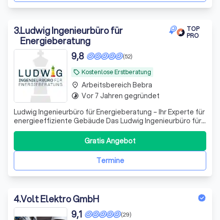
3
.
Ludwig Ingenieurbüro für
TOP
PRO
Energieberatung
9,8
(52)
Kostenlose Erstberatung
local_offer
Arbeitsbereich Bebra
place
Vor 7 Jahren gegründet
timelapse
Ludwig Ingenieurbüro für Energieberatung – Ihr Experte für
energieeffiziente Gebäude Das Ludwig Ingenieurbüro für
Energieberatung steht für fundierte Fachkompetenz,
praxisnahe Lösungen und messbare Ergebnisse rund um
Gratis Angebot
Energieeffizienz und technische Gebäudeausrüstung.
Unter der Leitung von Jens Ludw
Termine
4
.
Volt Elektro GmbH
9,1
(29)