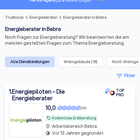
Hervorragend
|
2721
Bewertungen
Trustlocal
Energieberater
Energieberater in Bebra
arrow_forward_ios
arrow_forward_ios
Energieberater in Bebra
Noch Fragen zur Energieberatung? Wir beantworten die am
meisten gestellten Fragen zum Thema Energieberatung.
Alle Dienstleistungen
Wohngebäude
(
18
)
Nicht-Wohngeb
filter_list
Filter
1
.
Energiepiloten – Die
TOP
PRO
Energieberater
10,0
(31)
Kostenlose Erstberatung
local_offer
Arbeitsbereich Bebra
place
Vor 13 Jahren gegründet
timelapse