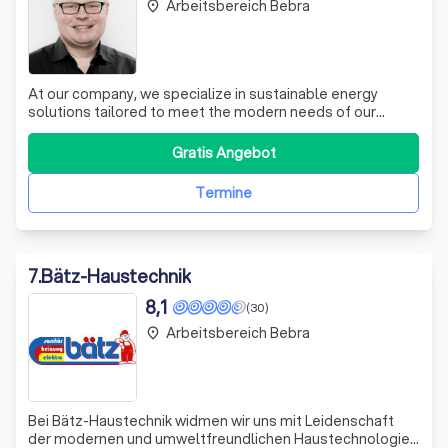
Arbeitsbereich Bebra
place
At our company, we specialize in sustainable energy
solutions tailored to meet the modern needs of our
clients. Our expertise spans across Photovoltaics, Battery
systems, Solar thermal energy, Pellets, Biomass,
Gratis Angebot
Combined Heat and Power (CHP), Fuel cells,
Environmental heat, and Wind technology. We ar
Termine
7
.
Bätz-Haustechnik
8,1
(30)
Arbeitsbereich Bebra
place
Bei Bätz-Haustechnik widmen wir uns mit Leidenschaft
der modernen und umweltfreundlichen Haustechnologie.