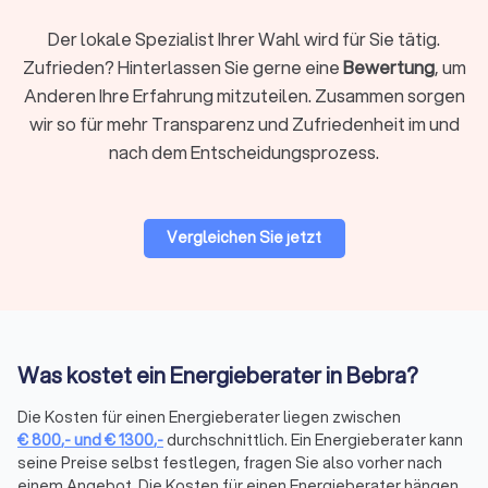
Energieberater führen selbst Nachkontrollen durch, um
die korrekte Umsetzung der Maßnahmen zu
Der lokale Spezialist Ihrer Wahl wird für Sie tätig.
gewährleisten und die Erreichung der angestrebten
Zufrieden? Hinterlassen Sie gerne eine
Bewertung
, um
Energieeinsparungen zu überprüfen.
Anderen Ihre Erfahrung mitzuteilen. Zusammen sorgen
wir so für mehr Transparenz und Zufriedenheit im und
Wie finde ich einen Energieberater in Bebra?
nach dem Entscheidungsprozess.
Trustlocal ermöglicht es Ihnen, schnell und unkompliziert
vertrauenswürdige Energieberater in Ihrer Nähe zu finden. Auf
unserer Plattform können Sie vier kostenlose und
Vergleichen Sie jetzt
unverbindliche Angebote von lokalen Energieberatern
erhalten. Vergleichen Sie Preise und Leistungen, um den
passenden Experten für Ihr Projekt auszuwählen.
Spezialisierte Energieberater für
Was kostet ein Energieberater in Bebra?
verschiedene Bedürfnisse in Bebra
Die Kosten für einen Energieberater liegen zwischen
€
800
,-
und
€
1300
,-
durchschnittlich. Ein Energieberater kann
seine Preise selbst festlegen, fragen Sie also vorher nach
Energieberater für Wohngebäude
einem Angebot. Die Kosten für einen Energieberater hängen