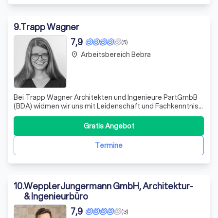
9
.
Trapp Wagner
7,9
(5)
Arbeitsbereich Bebra
place
Bei Trapp Wagner Architekten und Ingenieure PartGmbB
(BDA) widmen wir uns mit Leidenschaft und Fachkenntnis
der Schaffung außergewöhnlicher architektonischer
Lösungen. Unsere Expertise erstreckt sich über die
Gratis Angebot
Planung und Realisierung von gewerblichen Bauten,
öffentlichen Einrichtungen, Wohnbauten so
Termine
10
.
WepplerJungermann GmbH, Architektur-
& Ingenieurbüro
7,9
(3)