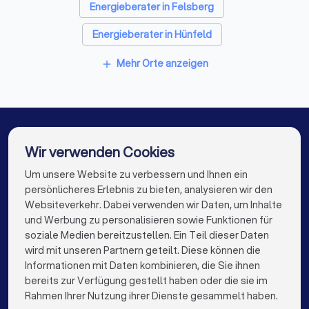
Energieberater in Felsberg
Energieberater in Hünfeld
Energieberater in Eisenach (Thüringen)
Mehr Orte anzeigen
add
Energieberater in Witzenhausen
Energieberater in Schwalmstadt
Energieberater in Baunatal
Wir verwenden Cookies
Energieberater in Kassel
Energieberater in Berlin
Um unsere Website zu verbessern und Ihnen ein
Die besten Energieberater für Sie
persönlicheres Erlebnis zu bieten, analysieren wir den
Energieberater in Hamburg
Websiteverkehr. Dabei verwenden wir Daten, um Inhalte
info@trustlocal.de
und Werbung zu personalisieren sowie Funktionen für
Energieberater in München
Energieberater in Köln
soziale Medien bereitzustellen. Ein Teil dieser Daten
wird mit unseren Partnern geteilt. Diese können die
Energieberater in Frankfurt am Main
Informationen mit Daten kombinieren, die Sie ihnen
bereits zur Verfügung gestellt haben oder die sie im
Energieberater in Stuttgart
keyboard_arrow_down
FÜR PRIVATPERSONEN
Rahmen Ihrer Nutzung ihrer Dienste gesammelt haben.