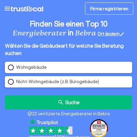
menu
Firma registrieren
Finden Sie einen Top 10
in
Energieberater
Bebra
Ort ändern
edit
Wählen Sie die Gebäudeart für welche Sie Beratung
suchen
Wohngebäude
Nicht-Wohngebäude (z.B. Bürogebäude)
Suche
search
22 verifizierte Energieberater in Bebra
verified_user