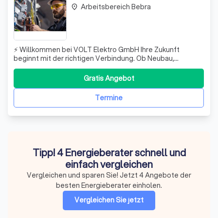
Arbeitsbereich Bebra
place
⚡ Willkommen bei VOLT Elektro GmbH Ihre Zukunft
beginnt mit der richtigen Verbindung. Ob Neubau,
Modernisierung oder individuelle Speziallösung – wir sind
Ihr zuverlässiger Partner für präzise und leistungsstarke
Gratis Angebot
Elektroinstallationen im privaten wie gewerblichen
Bereich. 🔌 Unsere Mission: Intellige
Termine
Tipp! 4 Energieberater schnell und
einfach vergleichen
Vergleichen und sparen Sie! Jetzt 4 Angebote der
besten Energieberater einholen.
Vergleichen Sie jetzt